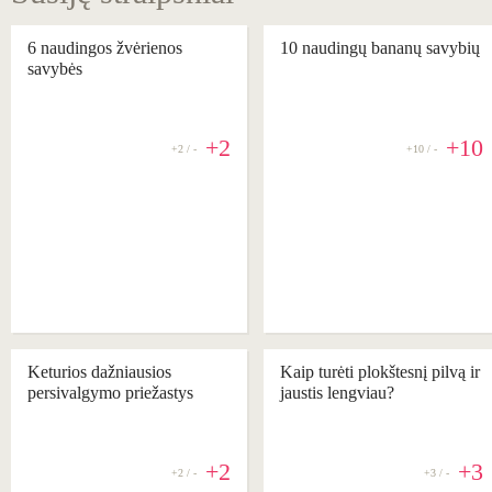
6 naudingos žvėrienos
10 naudingų bananų savybių
savybės
+2
+10
+2 / -
+10 / -
Keturios dažniausios
Kaip turėti plokštesnį pilvą ir
persivalgymo priežastys
jaustis lengviau?
+2
+3
+2 / -
+3 / -
REKOMENDUOJAME
REKOMENDUOJAME