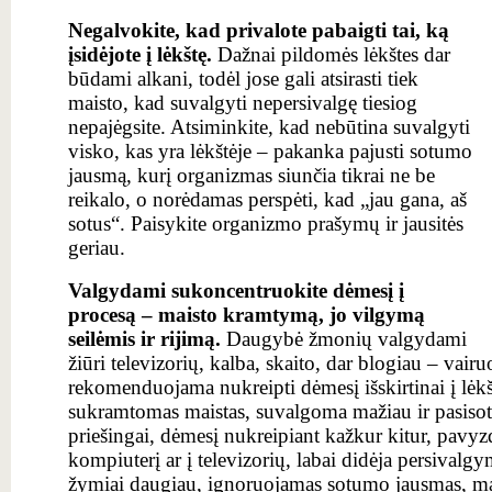
Negalvokite, kad privalote pabaigti tai, ką
įsidėjote į lėkštę.
Dažnai pildomės lėkštes dar
būdami alkani, todėl jose gali atsirasti tiek
maisto, kad suvalgyti nepersivalgę tiesiog
nepajėgsite. Atsiminkite, kad nebūtina suvalgyti
visko, kas yra lėkštėje – pakanka pajusti sotumo
jausmą, kurį organizmas siunčia tikrai ne be
reikalo, o norėdamas perspėti, kad „jau gana, aš
sotus“. Paisykite organizmo prašymų ir jausitės
geriau.
Valgydami sukoncentruokite dėmesį į
procesą – maisto kramtymą, jo vilgymą
seilėmis ir rijimą.
Daugybė žmonių valgydami
žiūri televizorių, kalba, skaito, dar blogiau – vairu
rekomenduojama nukreipti dėmesį išskirtinai į lėkš
sukramtomas maistas, suvalgoma mažiau ir pasisoti
priešingai, dėmesį nukreipiant kažkur kitur, pavyzdž
kompiuterį ar į televizorių, labai didėja persivalg
žymiai daugiau, ignoruojamas sotumo jausmas, ma