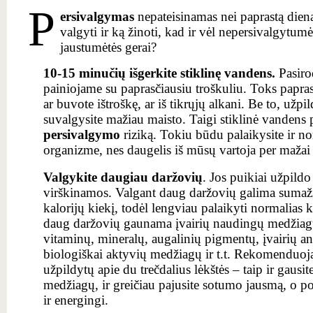
P
ersivalgymas
nepateisinamas nei paprastą dieną
valgyti ir ką žinoti, kad ir vėl nepersivalgytumė
jaustumėtės gerai?
10-15 minučių išgerkite stiklinę vandens.
Pasiro
painiojame su paprasčiausiu troškuliu. Toks paprast
ar buvote ištroškę, ar iš tikrųjų alkani. Be to, užpil
suvalgysite mažiau maisto. Taigi stiklinė vandens 
persivalgymo
riziką. Tokiu būdu palaikysite ir n
organizme, nes daugelis iš mūsų vartoja per mažai
Valgykite daugiau daržovių
. Jos puikiai užpildo
virškinamos. Valgant daug daržovių galima sumaž
kalorijų kiekį, todėl lengviau palaikyti normalias 
daug daržovių gaunama įvairių naudingų medžiagų 
vitaminų, mineralų, augalinių pigmentų, įvairių an
biologiškai aktyvių medžiagų ir t.t. Rekomenduo
užpildytų apie du trečdalius lėkštės – taip ir gausi
medžiagų, ir greičiau pajusite sotumo jausmą, o p
ir energingi.