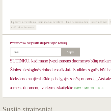
ką daryti persivalgius
kaip mažiau suvalgyti
kaip nepersivalgyti
Persivalgymas
virškinimo fermentai
Prenumeruok
naujausius straipsnius apie sveikatą
SUTINKU, kad mano įvesti asmens duomenys būtų renkami 
Žinios" tiesioginės rinkodaros tikslais. Sutikimas galės būti 
kiekvieno naujienlaiškio pabaigoje esančią nuorodą „Atsisaky
asmens duomenų tvarkymą skaitykite
PRIVATUMO POLITIKOJE.
Susiję straipsniai