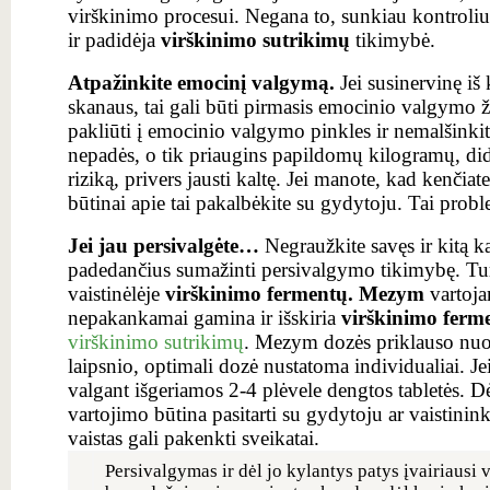
virškinimo procesui. Negana to, sunkiau kontroli
ir padidėja
virškinimo sutrikimų
tikimybė.
Atpažinkite emocinį valgymą.
Jei susinervinę iš
skanaus, tai gali būti pirmasis emocinio valgymo ž
pakliūti į emocinio valgymo pinkles ir nemalšinkite
nepadės, o tik priaugins papildomų kilogramų, didi
riziką, privers jausti kaltę. Jei manote, kad kenči
būtinai apie tai pakalbėkite su gydytoju. Tai proble
Jei jau persivalgėte…
Negraužkite savęs ir kitą k
padedančius sumažinti persivalgymo tikimybę. Tu
vaistinėlėje
virškinimo fermentų. Mezym
vartoja
nepakankamai gamina ir išskiria
virškinimo ferm
virškinimo sutrikimų
. Mezym dozės priklauso nuo
laipsnio, optimali dozė nustatoma individualiai. J
valgant išgeriamos 2-4 plėvele dengtos tabletės. D
vartojimo būtina pasitarti su gydytoju ar vaistini
vaistas gali pakenkti sveikatai.
Persivalgymas ir dėl jo kylantys patys įvairiausi 