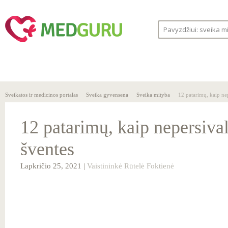
SVEIKA
SVEIKATOS
LIGOS
GYVENSENA
ĮSTAIGOS
Sveikatos ir medicinos portalas
Sveika gyvensena
Sveika mityba
12 patarimų, kaip nep
12 patarimų, kaip nepersival
šventes
Lapkričio 25, 2021 |
Vaistininkė Rūtelė Foktienė