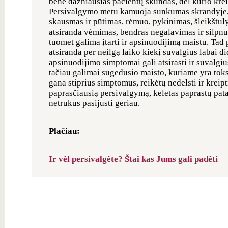
bene dažniausias pacientų skundas, dėl kurio krei
Persivalgymo metu kamuoja sunkumas skrandyje, 
skausmas ir pūtimas, rėmuo, pykinimas, šleikštuly
atsiranda vėmimas, bendras negalavimas ir silpnu
tuomet galima įtarti ir apsinuodijimą maistu. Ta
atsiranda per neilgą laiko kiekį suvalgius labai di
apsinuodijimo simptomai gali atsirasti ir suvalgius
tačiau galimai sugedusio maisto, kuriame yra toksi
gana stiprius simptomus, reikėtų nedelsti ir kreipti
paprasčiausią persivalgymą, keletas paprastų pat
netrukus pasijusti geriau.
Plačiau:
Ir vėl persivalgėte? Štai kas Jums gali padėti