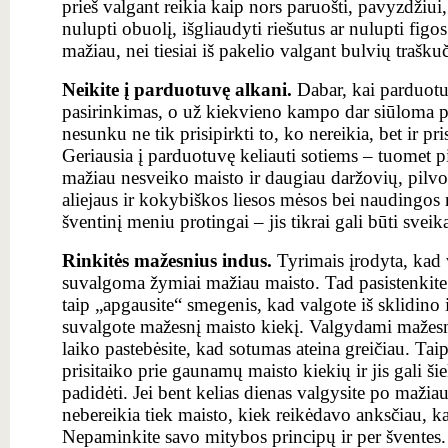
prieš valgant reikia kaip nors paruošti, pavyzdžiui,
nulupti obuolį, išgliaudyti riešutus ar nulupti fig
mažiau, nei tiesiai iš pakelio valgant bulvių traškuč
Neikite į parduotuvę alkani.
Dabar, kai parduotu
pasirinkimas, o už kiekvieno kampo dar siūloma para
nesunku ne tik prisipirkti to, ko nereikia, bet ir pr
Geriausia į parduotuvę keliauti sotiems – tuomet pi
mažiau nesveiko maisto ir daugiau daržovių, pilv
aliejaus ir kokybiškos liesos mėsos bei naudingos 
šventinį meniu protingai – jis tikrai gali būti sveik
Rinkitės mažesnius indus.
Tyrimais įrodyta, kad 
suvalgoma žymiai mažiau maisto. Tad pasistenkite 
taip „apgausite“ smegenis, kad valgote iš sklidino i
suvalgote mažesnį maisto kiekį. Valgydami mažes
laiko pastebėsite, kad sotumas ateina greičiau. Taip
prisitaiko prie gaunamų maisto kiekių ir jis gali ši
padidėti. Jei bent kelias dienas valgysite po mažia
nebereikia tiek maisto, kiek reikėdavo anksčiau, k
Nepaminkite savo mitybos principų ir per šventes.