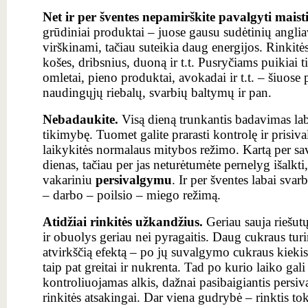
Net ir per šventes nepamirškite pavalgyti maist
grūdiniai produktai – juose gausu sudėtinių anglia
virškinami, tačiau suteikia daug energijos. Rinkit
košes, dribsnius, duoną ir t.t. Pusryčiams puikiai t
omletai, pieno produktai, avokadai ir t.t. – šiuos
naudingųjų riebalų, svarbių baltymų ir pan.
Nebadaukite.
Visą dieną trunkantis badavimas lab
tikimybę. Tuomet galite prarasti kontrolę ir prisiva
laikykitės normalaus mitybos režimo. Kartą per sava
dienas, tačiau per jas neturėtumėte pernelyg išalkti,
vakariniu
persivalgymu
. Ir per šventes labai sva
– darbo – poilsio – miego režimą.
Atidžiai rinkitės užkandžius.
Geriau sauja riešutų
ir obuolys geriau nei pyragaitis. Daug cukraus turi
atvirkščią efektą – po jų suvalgymo cukraus kiekis 
taip pat greitai ir nukrenta. Tad po kurio laiko gali
kontroliuojamas alkis, dažnai pasibaigiantis pers
rinkitės atsakingai. Dar viena gudrybė – rinktis t