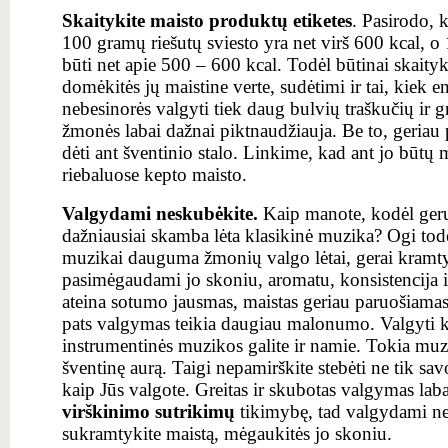
Skaitykite maisto produktų etiketes
. Pasirodo, k
100 gramų riešutų sviesto yra net virš 600 kcal, 
būti net apie 500 – 600 kcal. Todėl būtinai skaityk
domėkitės jų maistine verte, sudėtimi ir tai, kiek en
nebesinorės valgyti tiek daug bulvių traškučių ir g
žmonės labai dažnai piktnaudžiauja. Be to, geriau p
dėti ant šventinio stalo. Linkime, kad ant jo būtų 
riebaluose kepto maisto.
Valgydami neskubėkite.
Kaip manote, kodėl geru
dažniausiai skamba lėta klasikinė muzika? Ogi tod
muzikai dauguma žmonių valgo lėtai, gerai kramt
pasimėgaudami jo skoniu, aromatu, konsistencija ir 
ateina sotumo jausmas, maistas geriau paruošiamas
pats valgymas teikia daugiau malonumo. Valgyti k
instrumentinės muzikos galite ir namie. Tokia muzi
šventinę aurą. Taigi nepamirškite stebėti ne tik savo
kaip Jūs valgote. Greitas ir skubotas valgymas lab
virškinimo sutrikimų
tikimybę, tad valgydami ne
sukramtykite maistą, mėgaukitės jo skoniu.