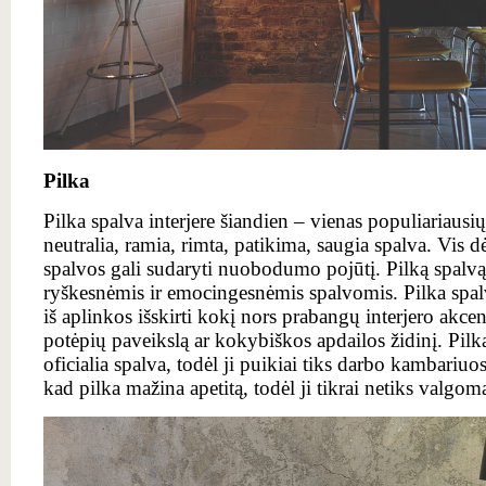
Pilka
Pilka spalva interjere šiandien – vienas populiariausi
neutralia, ramia, rimta, patikima, saugia spalva. Vis d
spalvos gali sudaryti nuobodumo pojūtį. Pilką spalvą 
ryškesnėmis ir emocingesnėmis spalvomis. Pilka spalv
iš aplinkos išskirti kokį nors prabangų interjero akce
potėpių paveikslą ar kokybiškos apdailos židinį. Pil
oficialia spalva, todėl ji puikiai tiks darbo kambariuo
kad pilka mažina apetitą, todėl ji tikrai netiks valgo