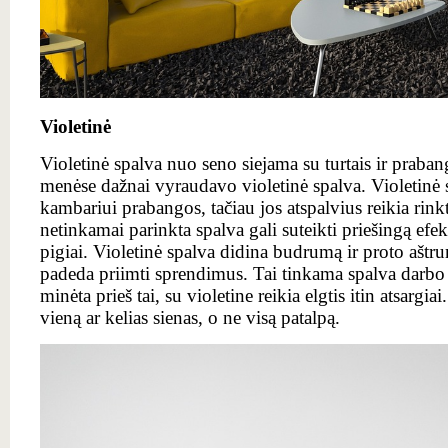
Violetinė
Violetinė spalva nuo seno siejama su turtais ir praban
menėse dažnai vyraudavo violetinė spalva. Violetinė s
kambariui prabangos, tačiau jos atspalvius reikia rinkti
netinkamai parinkta spalva gali suteikti priešingą efe
pigiai. Violetinė spalva didina budrumą ir proto ašt
padeda priimti sprendimus. Tai tinkama spalva darbo 
minėta prieš tai, su violetine reikia elgtis itin atsargi
vieną ar kelias sienas, o ne visą patalpą.