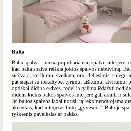
Balta
Balta spalva – viena populiariausių spalvų interjere,
kad balta spalva reiškia jokios spalvos nebuvimą. Ba
su švara, sterilumu, sveikata, oru, debesimis, sniegu ir
pat siejasi su nekaltybe, tyrimu, aiškumu, atvirumu, 
optiškai didina erdves, todėl ja galima išdažyti nedide
didelis kiekis baltos spalvos interjere gali akinti ir su
Jei baltos spalvos labai norisi, ją rekomenduojama der
akcentais, kad interjeras būtų „gyvesnis“. Baltoje spal
ryškesnis paveikslas ar baldas.