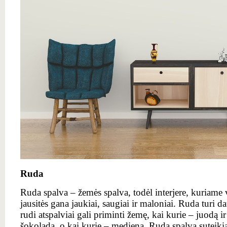
Ruda
Ruda spalva – žemės spalva, todėl interjere, kuriame v
jausitės gana jaukiai, saugiai ir maloniai. Ruda turi d
rudi atspalviai gali priminti žemę, kai kurie – juodą i
šokoladą, o kai kurie – medieną. Ruda spalva suteikia