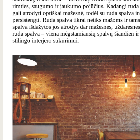
rimties, saugumo ir jaukumo pojūčius. Kadangi ruda s
gali atrodyti optiškai mažesnė, todėl su ruda spalva in
persistengti. Ruda spalva tikrai netiks mažoms ir tam
spalva išdažytos jos atrodys dar mažesnės, uždaresnės
ruda spalva – viena mėgstamiausių spalvų šiandien ir 
stilingo interjero sukūrimui.