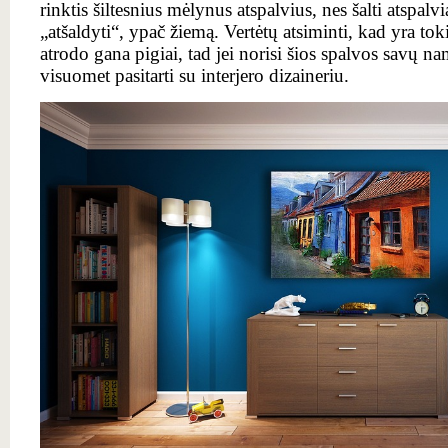
rinktis šiltesnius mėlynus atspalvius, nes šalti atspalvi
„atšaldyti“, ypač žiemą. Vertėtų atsiminti, kad yra to
atrodo gana pigiai, tad jei norisi šios spalvos savų na
visuomet pasitarti su interjero dizaineriu.