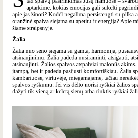
tad spalvų pasirinkimas Jūsų namuose – svarbu
aptarkime, kokias emocijas gali sukelti pagrind
apie jas žinoti? Kodėl negalima persistengti su pilka 
oranžinė spalva siejama su apetitu ir energija? Apie ta
šiame straipsnyje.
Žalia
Žalia nuo seno siejama su gamta, harmonija, pusiaus
atsinaujinimu. Žalia padeda nusiraminti, atsigauti, atsip
atsinaujinti. Žalios spalvos atspalviai malonūs akims.
įtampą, bet ir padeda pasijusti komfortiškiau. Žalia sp
kambariuose, virtuvėje, miegamajame, tačiau nereikėtų
spalvos ryškumu. Jei vis dėlto norisi ryškiai žalios spa
dažyti tik vieną ar keletą sienų arba rinktis ryškiai ža