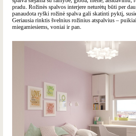
spalva siejama su ramybe, globa, meile, atsidavimu, 
pradu. Rožinės spalvos interjere neturėtų būti per dau
panaudota ryški rožinė spalva gali skatinti pyktį, susier
Geriausia rinktis švelnius rožinius atspalvius – puikia
miegamiesiems, voniai ir pan.