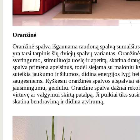
Oranžinė
Oranžinė spalva išgaunama raudoną spalvą sumaišius s
yra tarsi tarpinis šių dviejų spalvų variantas. Oranžinė
svetingumo, stimuliuoja uoslę ir apetitą, skatina drau
spalva primena apelsinus, todėl siejama su maloniu kv
suteikia jaukumo ir šilumos, didina energijos lygį bei 
saugesniems. Ryškesni oranžinės spalvos atspalviai sie
jausmingumu, geiduliu. Oranžine spalva dažnai rek
virtuvę ar valgymui skirtą patalpą. Ji puikiai tiks su
skatina bendravimą ir didina atvirumą.