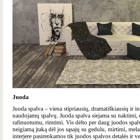
Juoda
Juoda spalva – viena stipriausių, dramatiškiausių ir in
naudojamų spalvų. Juoda spalva siejama su naktimi, 
rafinuotumu, rimtimi. Vis dėlto per daug juodos spalvo
neigiamą įtaką dėl jos sąsajų su gedulu, mirtimi, mela
interjere pasirenkamos tik juodos spalvos detalės ir 