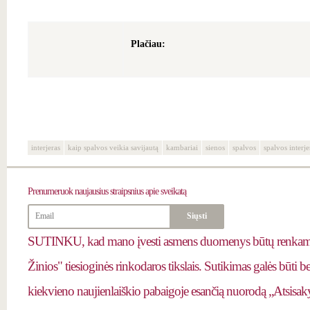
Plačiau:
interjeras
kaip spalvos veikia savijautą
kambariai
sienos
spalvos
spalvos interje
Prenumeruok
naujausius straipsnius apie sveikatą
SUTINKU, kad mano įvesti asmens duomenys būtų renkami 
Žinios" tiesioginės rinkodaros tikslais. Sutikimas galės būti 
kiekvieno naujienlaiškio pabaigoje esančią nuorodą „Atsisaky