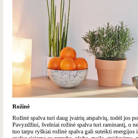
Rožinė
Rožinė spalva turi daug įvairių atspalvių, todėl jos pov
Pavyzdžiui, švelniai rožinė spalva turi raminantį, o n
tuo tarpu ryškiai rožinė spalva gali suteikti energijo