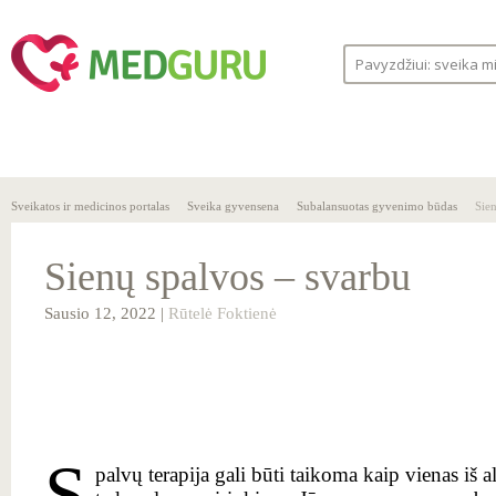
SVEIKA
SVEIKATOS
LIGOS
GYVENSENA
ĮSTAIGOS
Sveikatos ir medicinos portalas
Sveika gyvensena
Subalansuotas gyvenimo būdas
Sie
Sienų spalvos – svarbu
Sausio 12, 2022 |
Rūtelė Foktienė
S
palvų terapija gali būti taikoma kaip vienas iš