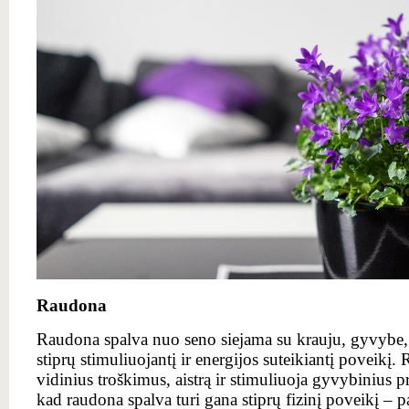
Raudona
Raudona spalva nuo seno siejama su krauju, gyvybe, k
stiprų stimuliuojantį ir energijos suteikiantį poveikį
vidinius troškimus, aistrą ir stimuliuoja gyvybinius p
kad raudona spalva turi gana stiprų fizinį poveikį – p