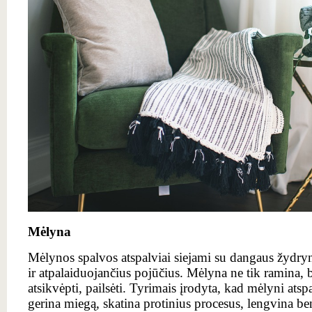
Mėlyna
Mėlynos spalvos atspalviai siejami su dangaus žydryne
ir atpalaiduojančius pojūčius. Mėlyna ne tik ramina, b
atsikvėpti, pailsėti. Tyrimais įrodyta, kad mėlyni ats
gerina miegą, skatina protinius procesus, lengvina be