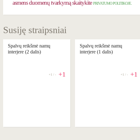
asmens duomenų tvarkymą skaitykite
PRIVATUMO POLITIKOJE.
Susiję straipsniai
Spalvų reikšmė namų
Spalvų reikšmė namų
interjere (2 dalis)
interjere (1 dalis)
+1
+1
+1 / -
+1 / -