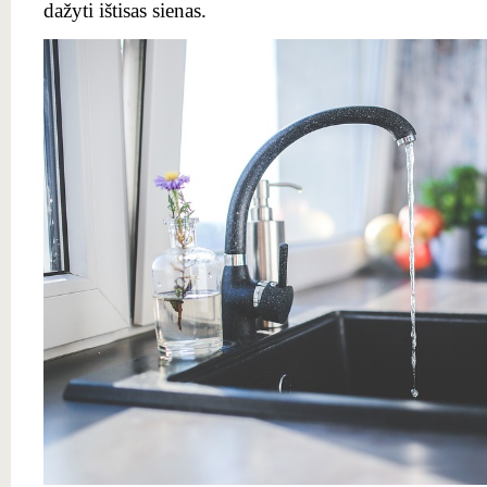
dažyti ištisas sienas.