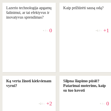
Lazerio technologija apgamų
Kaip prižiūrėti sausą odą?
šalinimui, ar tai efektyvus ir
inovatyvus sprendimas?
0
+1
+ / -
+1 / -
Ką verta žinoti kiekvienam
Silpna šlapimo pūslė?
vyrui?
Patarimai moterims, kaip
su tuo kovoti
+2
0
+2 / -
+ / -