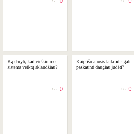
0
0
+ / -
+ / -
REKOMENDUOJAME
REKOMENDUOJAME
Ką daryti, kad virškinimo
Kaip išmanusis laikrodis gali
sistema veiktų sklandžiau?
paskatinti daugiau judėti?
0
0
+ / -
+ / -
REKOMENDUOJAME