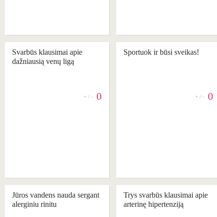
Svarbūs klausimai apie
Sportuok ir būsi sveikas!
dažniausią venų ligą
0
0
+ / -
+ / -
REKOMENDUOJAME
Jūros vandens nauda sergant
Trys svarbūs klausimai apie
alerginiu rinitu
arterinę hipertenziją