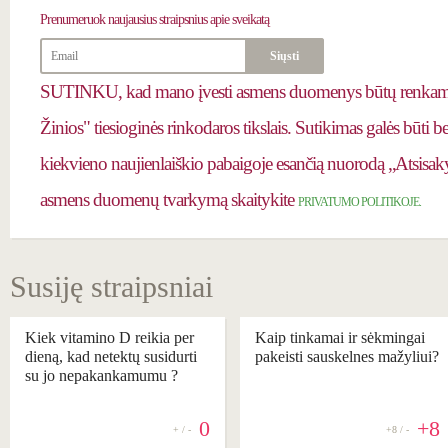
Prenumeruok
naujausius straipsnius apie sveikatą
SUTINKU, kad mano įvesti asmens duomenys būtų renkami 
Žinios" tiesioginės rinkodaros tikslais. Sutikimas galės būti 
kiekvieno naujienlaiškio pabaigoje esančią nuorodą „Atsisaky
asmens duomenų tvarkymą skaitykite
PRIVATUMO POLITIKOJE.
Susiję straipsniai
Kiek vitamino D reikia per
Kaip tinkamai ir sėkmingai
dieną, kad netektų susidurti
pakeisti sauskelnes mažyliui?
su jo nepakankamumu ?
0
+8
+ / -
+8 / -