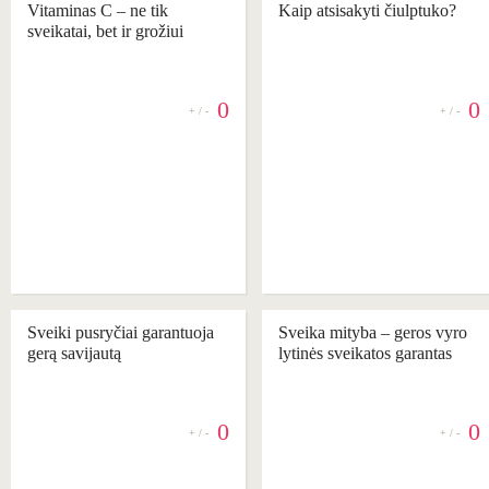
Vitaminas C – ne tik
Kaip atsisakyti čiulptuko?
sveikatai, bet ir grožiui
0
0
+ / -
+ / -
REKOMENDUOJAME
REKOMENDUOJAME
Sveiki pusryčiai garantuoja
Sveika mityba – geros vyro
gerą savijautą
lytinės sveikatos garantas
0
0
+ / -
+ / -
REKOMENDUOJAME
REKOMENDUOJAME