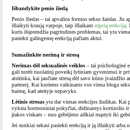
Išbandykite penio žiedą
Penio žiedas – tai apvalios formos sekso žaislas. Jis a
išlaikyti kraują varpoje, taip išlaikant
stiprią erekciją
.
kuris išsprendžia pagrindines problemas, tai yra vien
pasiekti galingesnę erekciją pačiam aktui.
Sumažinkite nerimą ir stresą
Nerimas dėl seksualinės veiklos
– tai psichologinė e
gali turėti nuolatinį poveikį lytiniam gyvenimui ir pri
atsitinka, kai jaučiate stresą dėl savo kūno įvaizdžio 
partnerį. Kai kuriems vaikinams vos viena bloga seksua
baimę, kad ateityje nepavyks.
Lėtinis stresas
yra dar vienas erekcijos žudikas. Kai p
vyksta hormoniniai pokyčiai, didinantys kortizolio ir 
įtakos viskam – nuo gebėjimo aiškiai mąstyti iki gebė
Jei sunkiai sekasi pasiekti erekciją ir ją išlaikyti arba n