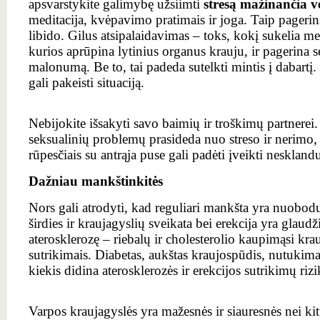
apsvarstykite galimybę užsiimti
stresą mažinančia v
meditacija, kvėpavimo pratimais ir joga. Taip pagerin
libido. Gilus atsipalaidavimas – toks, kokį sukelia medi
kurios aprūpina lytinius organus krauju, ir pagerina s
malonumą. Be to, tai padeda sutelkti mintis į dabartį
gali pakeisti situaciją.
Nebijokite išsakyti savo baimių ir troškimų partnerei
seksualinių problemų prasideda nuo streso ir nerimo,
rūpesčiais su antrąja puse gali padėti įveikti nesklan
Dažniau mankštinkitės
Nors gali atrodyti, kad reguliari mankšta yra nuobod
širdies ir kraujagyslių sveikata bei erekcija yra glaudži
aterosklerozę – riebalų ir cholesterolio kaupimąsi kra
sutrikimais. Diabetas, aukštas kraujospūdis, nutukimas
kiekis didina aterosklerozės ir erekcijos sutrikimų riz
Varpos kraujagyslės yra mažesnės ir siauresnės nei kit