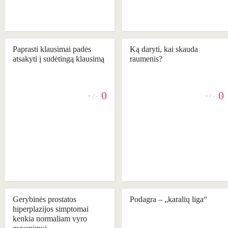
Paprasti klausimai padės
Ką daryti, kai skauda
atsakyti į sudėtingą klausimą
raumenis?
0
0
+ / -
+ / -
Gerybinės prostatos
Podagra – „karalių liga“
hiperplazijos simptomai
kenkia normaliam vyro