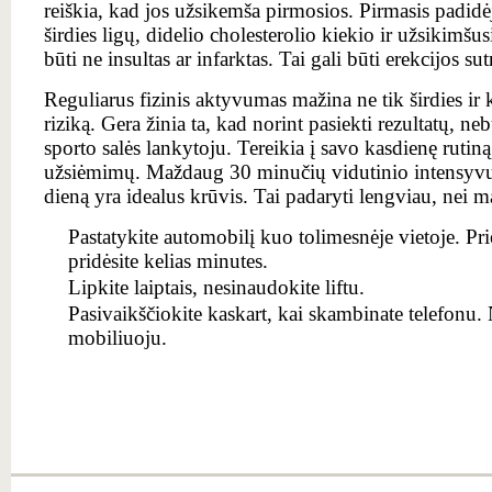
reiškia, kad jos užsikemša pirmosios. Pirmasis padid
širdies ligų, didelio cholesterolio kiekio ir užsikimšus
būti ne insultas ar infarktas. Tai gali būti erekcijos su
Reguliarus fizinis aktyvumas mažina ne tik širdies ir 
riziką. Gera žinia ta, kad norint pasiekti rezultatų, ne
sporto salės lankytoju. Tereikia į savo kasdienę rutiną
užsiėmimų. Maždaug 30 minučių vidutinio intensyvu
dieną yra idealus krūvis. Tai padaryti lengviau, nei m
Pastatykite automobilį kuo tolimesnėje vietoje. Pr
pridėsite kelias minutes.
Lipkite laiptais, nesinaudokite liftu.
Pasivaikščiokite kaskart, kai skambinate telefonu. 
mobiliuoju.