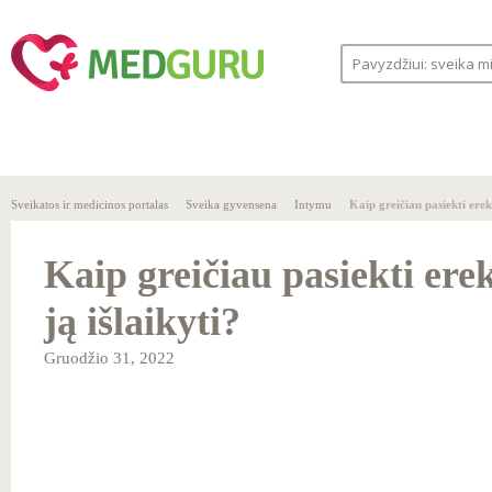
SVEIKA
SVEIKATOS
LIGOS
GYVENSENA
ĮSTAIGOS
Sveikatos ir medicinos portalas
Sveika gyvensena
Intymu
Kaip greičiau pasiekti erekc
Kaip greičiau pasiekti erek
ją išlaikyti?
Gruodžio 31, 2022