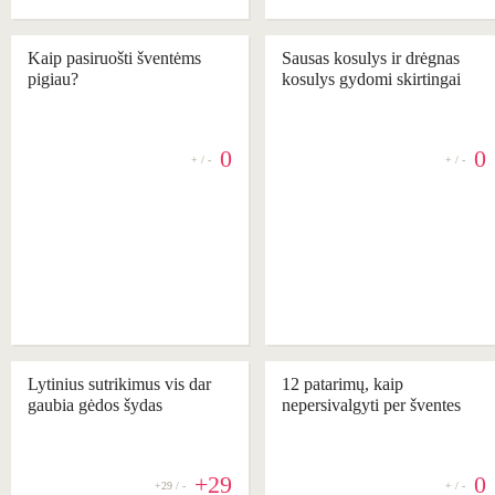
Kaip pasiruošti šventėms
Sausas kosulys ir drėgnas
pigiau?
kosulys gydomi skirtingai
0
0
+ / -
+ / -
REKOMENDUOJAME
Lytinius sutrikimus vis dar
12 patarimų, kaip
gaubia gėdos šydas
nepersivalgyti per šventes
+29
0
+29 / -
+ / -