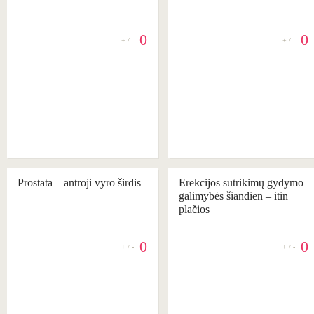
0
0
+ / -
+ / -
REKOMENDUOJAME
REKOMENDUOJAME
Prostata – antroji vyro širdis
Erekcijos sutrikimų gydymo
galimybės šiandien – itin
plačios
0
0
+ / -
+ / -
REKOMENDUOJAME