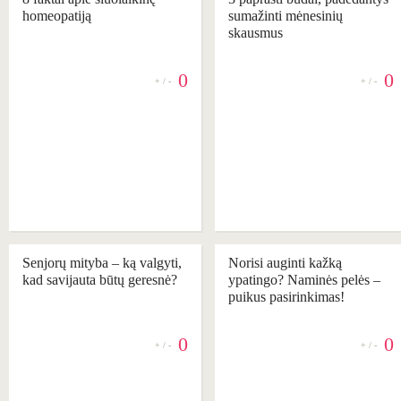
homeopatiją
sumažinti mėnesinių
skausmus
0
0
+ / -
+ / -
REKOMENDUOJAME
Senjorų mityba – ką valgyti,
Norisi auginti kažką
kad savijauta būtų geresnė?
ypatingo? Naminės pelės –
puikus pasirinkimas!
0
0
+ / -
+ / -
REKOMENDUOJAME
REKOMENDUOJAME