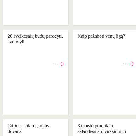
20 sveikesnių būdų parodyti,
Kaip pažaboti venų ligą?
kad myli
0
0
+ / -
+ / -
REKOMENDUOJAME
Citrina – tikra gamtos
3 maisto produktai
dovana
sklandesniam virškinimui