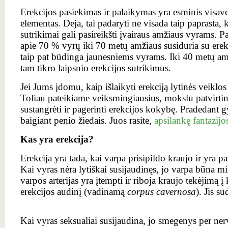
Erekcijos pasiekimas ir palaikymas yra esminis visav
elementas. Deja, tai padaryti ne visada taip paprasta, 
sutrikimai gali pasireikšti įvairaus amžiaus vyrams. Pa
apie 70 % vyrų iki 70 metų amžiaus susiduria su erekc
taip pat būdinga jaunesniems vyrams. Iki 40 metų am
tam tikro laipsnio erekcijos sutrikimus.
Jei Jums įdomu, kaip išlaikyti erekciją lytinės veiklos
Toliau pateikiame veiksmingiausius, mokslu patvirtin
sustangrėti ir pagerinti erekcijos kokybę. Pradedant
baigiant penio žiedais. Juos rasite,
apsilankę fantazijos
Kas yra erekcija?
Erekcija yra tada, kai varpa prisipildo kraujo ir yra pa
Kai vyras nėra lytiškai susijaudinęs, jo varpa būna 
varpos arterijas yra įtempti ir riboja kraujo tekėjimą
erekcijos audinį (vadinamą
corpus cavernosa
). Jis s
Kai vyras seksualiai susijaudina, jo smegenys per ner