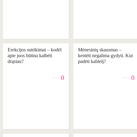
Erekcijos sutrikimai – kodėl
Mėnesinių skausmas –
apie juos būtina kalbėti
kentėti negalima gydyti. Kur
drąsiau?
padėti kablelį?
0
0
+ / -
+ / -