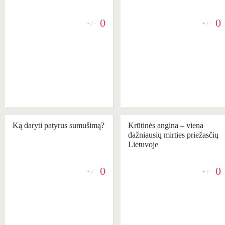
0
0
+ / -
+ / -
REKOMENDUOJAME
REKOMENDUOJAME
Ką daryti patyrus sumušimą?
Krūtinės angina – viena
dažniausių mirties priežasčių
Lietuvoje
0
0
+ / -
+ / -
REKOMENDUOJAME