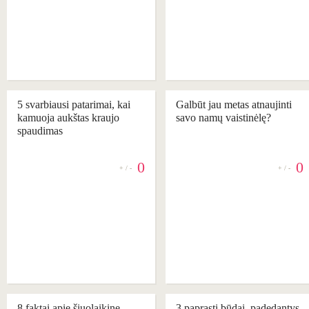
5 svarbiausi patarimai, kai
Galbūt jau metas atnaujinti
kamuoja aukštas kraujo
savo namų vaistinėlę?
spaudimas
0
0
+ / -
+ / -
REKOMENDUOJAME
REKOMENDUOJAME
8 faktai apie šiuolaikinę
3 paprasti būdai, padedantys