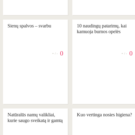
Sienų spalvos – svarbu
10 naudingų patarimų, kai
kamuoja burnos opelės
0
0
+ / -
+ / -
REKOMENDUOJAME
REKOMENDUOJAME
Natūralūs namų valikliai,
Kuo vertinga nosies higiena?
kurie saugo sveikatą ir gamtą