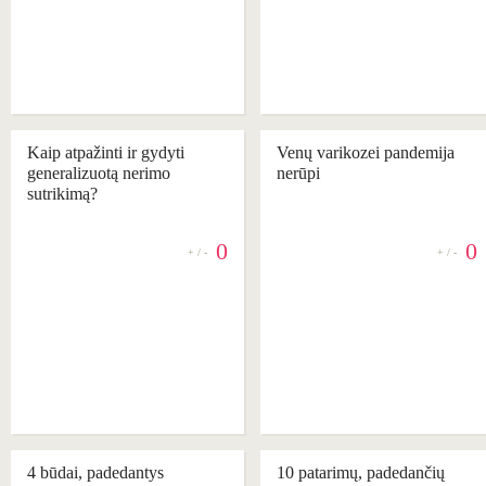
Kaip atpažinti ir gydyti
Venų varikozei pandemija
generalizuotą nerimo
nerūpi
sutrikimą?
0
0
+ / -
+ / -
REKOMENDUOJAME
REKOMENDUOJAME
4 būdai, padedantys
10 patarimų, padedančių