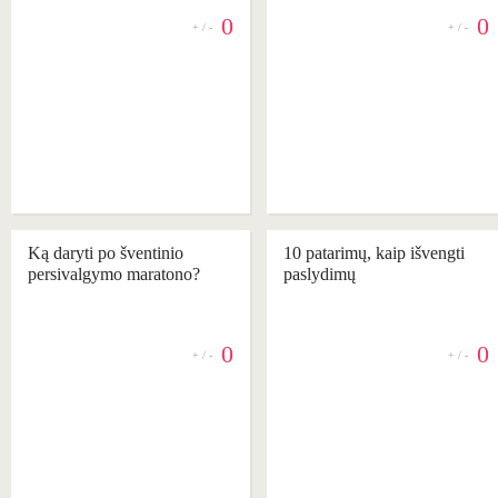
0
0
+ / -
+ / -
REKOMENDUOJAME
REKOMENDUOJAME
Ką daryti po šventinio
10 patarimų, kaip išvengti
persivalgymo maratono?
paslydimų
0
0
+ / -
+ / -
REKOMENDUOJAME
REKOMENDUOJAME