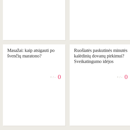
Masažai: kaip atsigauti po
Ruošiatės paskutinės minutės
švenčių maratono?
kalėdinių dovanų pirkimui?
Sveikatingumo idėjos
0
0
+ / -
+ / -