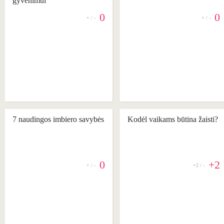
gyvenimui
0
0
+ / -
+ / -
REKOMENDUOJAME
7 naudingos imbiero savybės
Kodėl vaikams būtina žaisti?
0
+2
+ / -
+2 / -
REKOMENDUOJAME
REKOMENDUOJAME