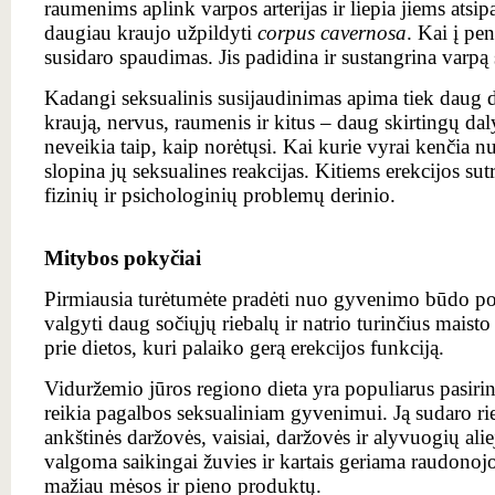
raumenims aplink varpos arterijas ir liepia jiems atsipala
daugiau kraujo užpildyti
corpus cavernosa
. Kai į pe
susidaro spaudimas. Jis padidina ir sustangrina varpą 
Kadangi seksualinis susijaudinimas apima tiek daug d
kraują, nervus, raumenis ir kitus – daug skirtingų dal
neveikia taip, kaip norėtųsi. Kai kurie vyrai kenčia n
slopina jų seksualines reakcijas. Kitiems erekcijos sutr
fizinių ir psichologinių problemų derinio.
Mitybos pokyčiai
Pirmiausia turėtumėte pradėti nuo gyvenimo būdo poky
valgyti daug sočiųjų riebalų ir natrio turinčius maisto 
prie dietos, kuri palaiko gerą erekcijos funkciją.
Viduržemio jūros regiono dieta yra populiarus pasiri
reikia pagalbos seksualiniam gyvenimui. Ją sudaro rie
ankštinės daržovės, vaisiai, daržovės ir alyvuogių alie
valgoma saikingai žuvies ir kartais geriama raudonoj
mažiau mėsos ir pieno produktų.