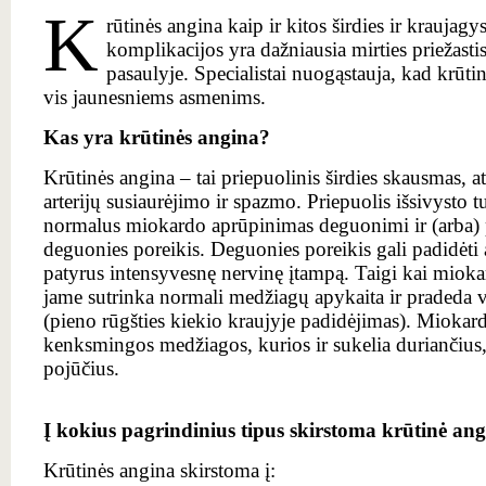
K
rūtinės angina kaip ir kitos širdies ir kraujagys
komplikacijos yra dažniausia mirties priežasti
pasaulyje. Specialistai nuogąstauja, kad krūt
vis jaunesniems asmenims.
Kas yra krūtinės angina?
Krūtinės angina – tai priepuolinis širdies skausmas, at
arterijų susiaurėjimo ir spazmo. Priepuolis išsivysto t
normalus miokardo aprūpinimas deguonimi ir (arba) 
deguonies poreikis. Deguonies poreikis gali padidėti 
patyrus intensyvesnę nervinę įtampą. Taigi kai mioka
jame sutrinka normali medžiagų apykaita ir pradeda vy
(pieno rūgšties kiekio kraujyje padidėjimas). Miokard
kenksmingos medžiagos, kurios ir sukelia duriančius,
pojūčius.
Į kokius pagrindinius tipus skirstoma krūtinė an
Krūtinės angina skirstoma į: