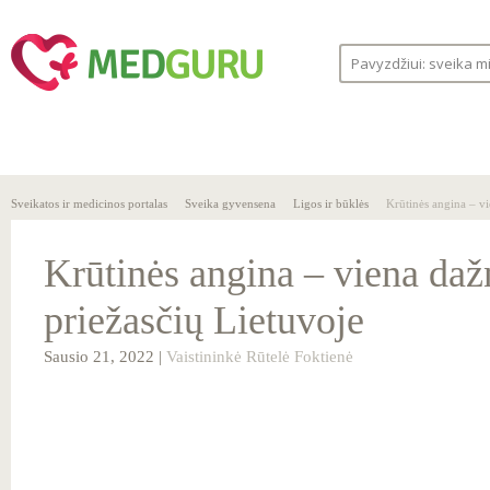
SVEIKA
SVEIKATOS
LIGOS
GYVENSENA
ĮSTAIGOS
Sveikatos ir medicinos portalas
Sveika gyvensena
Ligos ir būklės
Krūtinės angina – vi
Krūtinės angina – viena daž
priežasčių Lietuvoje
Sausio 21, 2022 |
Vaistininkė Rūtelė Foktienė