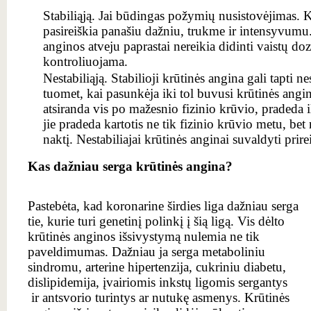
Stabiliąją. Jai būdingas požymių nusistovėjimas. K
pasireiškia panašiu dažniu, trukme ir intensyvumu.
anginos atveju paprastai nereikia didinti vaistų do
kontroliuojama.
Nestabiliąją. Stabilioji krūtinės angina gali tapti n
tuomet, kai pasunkėja iki tol buvusi krūtinės angin
atsiranda vis po mažesnio fizinio krūvio, pradeda il
jie pradeda kartotis ne tik fizinio krūvio metu, bet
naktį. Nestabiliajai krūtinės anginai suvaldyti prir
Kas dažniau serga krūtinės angina?
Pastebėta, kad koronarine širdies liga dažniau serga
tie, kurie turi genetinį polinkį į šią ligą. Vis dėlto
krūtinės anginos išsivystymą nulemia ne tik
paveldimumas. Dažniau ja serga metaboliniu
sindromu, arterine hipertenzija, cukriniu diabetu,
dislipidemija, įvairiomis inkstų ligomis sergantys
ir antsvorio turintys ar nutukę asmenys. Krūtinės