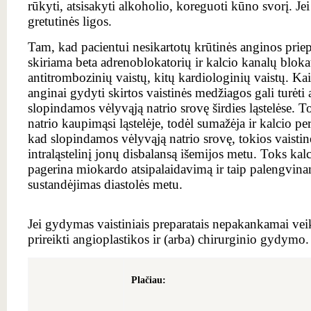
rūkyti, atsisakyti alkoholio, koreguoti kūno svorį. Jei
gretutinės ligos.
Tam, kad pacientui nesikartotų krūtinės anginos priepu
skiriama beta adrenoblokatorių ir kalcio kanalų blokat
antitrombozinių vaistų, kitų kardiologinių vaistų. Kai
anginai gydyti skirtos vaistinės medžiagos gali turėti 
slopindamos vėlyvąją natrio srovę širdies ląstelėse.
natrio kaupimąsi ląstelėje, todėl sumažėja ir kalcio p
kad slopindamos vėlyvąją natrio srovę, tokios vaisti
intraląstelinį jonų disbalansą išemijos metu. Toks k
pagerina miokardo atsipalaidavimą ir taip palengvinam
sustandėjimas diastolės metu.
Jei gydymas vaistiniais preparatais nepakankamai vei
prireikti angioplastikos ir (arba) chirurginio gydymo.
Plačiau: