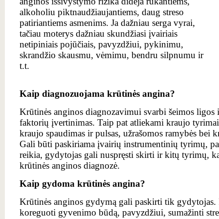
anginos išsivystymo rizika didėja rūkantiems,
alkoholiu piktnaudžiaujantiems, daug streso
patiriantiems asmenims. Ja dažniau serga vyrai,
tačiau moterys dažniau skundžiasi įvairiais
netipiniais pojūčiais, pavyzdžiui, pykinimu,
skrandžio skausmu, vėmimu, bendru silpnumu ir
t.t.
Kaip diagnozuojama krūtinės angina?
Krūtinės anginos diagnozavimui svarbi šeimos ligos is
faktorių įvertinimas. Taip pat atliekami kraujo tyrima
kraujo spaudimas ir pulsas, užrašomos ramybės bei k
Gali būti paskiriama įvairių instrumentinių tyrimų, 
reikia, gydytojas gali nuspręsti skirti ir kitų tyrimų, k
krūtinės anginos diagnozė.
Kaip gydoma krūtinės angina?
Krūtinės anginos gydymą gali paskirti tik gydytojas
koreguoti gyvenimo būdą, pavyzdžiui, sumažinti stresi