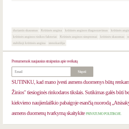
duriantis skausmas
Krūtinės angina
krūtinės anginos diagnozavimas
krūtinės ang
krūtinės anginos rizikos faktoriai
Krūtinės anginos simptomai
krūtinės skausmas
n
stabilioji krūtinės angina
stenokardija
Prenumeruok
naujausius straipsnius apie sveikatą
SUTINKU, kad mano įvesti asmens duomenys būtų renkami 
Žinios" tiesioginės rinkodaros tikslais. Sutikimas galės būti 
kiekvieno naujienlaiškio pabaigoje esančią nuorodą „Atsisaky
asmens duomenų tvarkymą skaitykite
PRIVATUMO POLITIKOJE.