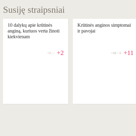
Susiję straipsniai
10 dalykų apie krūtinės
Krūtinės anginos simptomai
anginą, kuriuos verta žinoti
ir pavojai
kiekvienam
+2
+11
+2 / -
+16 / -5
REKOMENDUOJAME