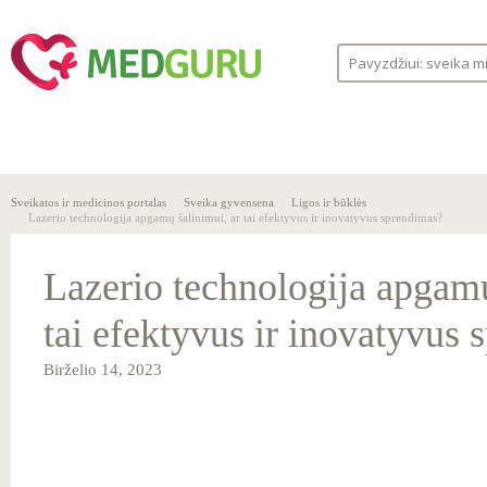
SVEIKA
SVEIKATOS
LIGOS
GYVENSENA
ĮSTAIGOS
Sveikatos ir medicinos portalas
Sveika gyvensena
Ligos ir būklės
Lazerio technologija apgamų šalinimui, ar tai efektyvus ir inovatyvus sprendimas?
Lazerio technologija apgamų
tai efektyvus ir inovatyvus
Birželio 14, 2023