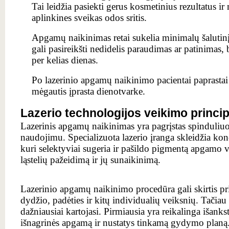
Tai leidžia pasiekti gerus kosmetinius rezultatus ir
aplinkines sveikas odos sritis.
Apgamų naikinimas retai sukelia minimalų šalutin
gali pasireikšti nedidelis paraudimas ar patinimas, 
per kelias dienas.
Po lazerinio apgamų naikinimo pacientai paprastai g
mėgautis įprasta dienotvarke.
Lazerio technologijos veikimo princip
Lazerinis apgamų naikinimas yra pagrįstas spinduliuo
naudojimu. Specializuota lazerio įranga skleidžia kon
kuri selektyviai sugeria ir pašildo pigmentą apgamo v
ląstelių pažeidimą ir jų sunaikinimą.
Lazerinio apgamų naikinimo procedūra gali skirtis 
dydžio, padėties ir kitų individualių veiksnių. Tačiau
dažniausiai kartojasi. Pirmiausia yra reikalinga išank
išnagrinės apgamą ir nustatys tinkamą gydymo planą.