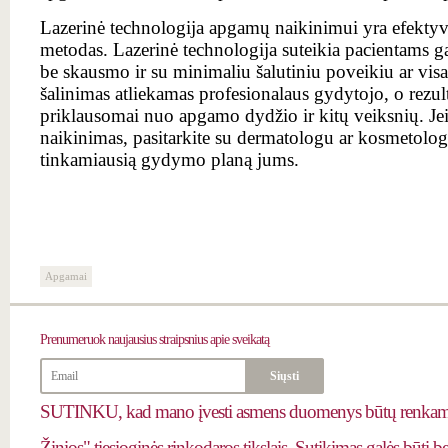
Lazerinė technologija apgamų naikinimui yra efektyvu
metodas. Lazerinė technologija suteikia pacientams g
be skausmo ir su minimaliu šalutiniu poveikiu ar vis
šalinimas atliekamas profesionalaus gydytojo, o rezulta
priklausomai nuo apgamo dydžio ir kitų veiksnių. J
naikinimas, pasitarkite su dermatologu ar kosmetologu
tinkamiausią gydymo planą jums.
Apgamai
Prenumeruok
naujausius straipsnius apie sveikatą
SUTINKU, kad mano įvesti asmens duomenys būtų renkami 
Žinios" tiesioginės rinkodaros tikslais. Sutikimas galės būti 