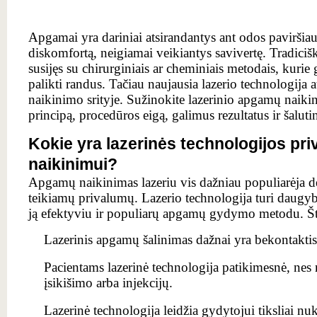
Apgamai yra dariniai atsirandantys ant odos paviršiaus
diskomfortą, neigiamai veikiantys savivertę. Tradi
susijęs su chirurginiais ar cheminiais metodais, kurie 
palikti randus. Tačiau naujausia lazerio technologija 
naikinimo srityje. Sužinokite lazerinio apgamų naik
principą, procedūros eigą, galimus rezultatus ir šaluti
Kokie yra lazerinės technologijos pr
naikinimui?
Apgamų naikinimas lazeriu vis dažniau populiarėja d
teikiamų privalumų. Lazerio technologija turi daugy
ją efektyviu ir populiarų apgamų gydymo metodu. Štai
Lazerinis apgamų šalinimas dažnai yra bekontaktis
Pacientams lazerinė technologija patikimesnė, nes 
įsikišimo arba injekcijų.
Lazerinė technologija leidžia gydytojui tiksliai nu