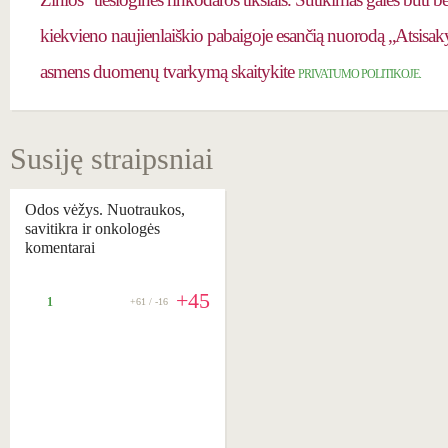
kiekvieno naujienlaiškio pabaigoje esančią nuorodą „Atsisaky
asmens duomenų tvarkymą skaitykite
PRIVATUMO POLITIKOJE.
Susiję straipsniai
Odos vėžys. Nuotraukos,
savitikra ir onkologės
komentarai
+45
1
+61 / -16