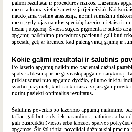
galimi rezultatai ir procedūros rizikos. Lazerinės ap
metu taikoma vietinė anestezija (jei reikia). Kai kuriais
naudojama vietinė anestezija, norint sumažinti disko
metu gydytojas naudos specialų lazerio prietaisą ir n
tiesiai į apgamą. Šviesa sugers pigmentą ir sukels ap
apgamų naikinimo procedūros pacientui gali būti r
specialų gelį ar kremus, kad palengvintų gijimą ir s
Kokie galimi rezultatai ir šalutinis po
Po lazerio apgamų naikinimo pacientai dažnai pasteb
spalvos blėsimą ar netgi visišką apgamo išnykimą. Tači
priklausomai nuo apgamo dydžio, gilumo ir kitų indi
svarbu pažymėti, kad kai kuriais atvejais gali prireikti
norint pasiekti optimalius rezultatus.
Šalutinis poveikis po lazerinio apgamų naikinimo pap
tačiau gali būti šiek tiek paraudimo, patinimo arba od
gali pasireikšti šviesos arba tamsios spalvos pokyčiai
apgamas. Šie šalutiniai poveikiai dažniausiai praeina p