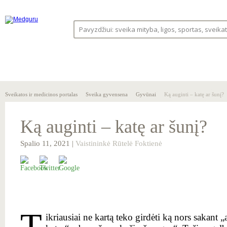
SVEIKA
SVEIKATOS
LIGOS
GYVENSENA
ĮSTAIGOS
Sveikatos ir medicinos portalas
Sveika gyvensena
Gyvūnai
Ką auginti – katę ar šunį?
Ką auginti – katę ar šunį?
Spalio 11, 2021 |
Vaistininkė Rūtelė Foktienė
T
ikriausiai ne kartą teko girdėti ką nors sakant 