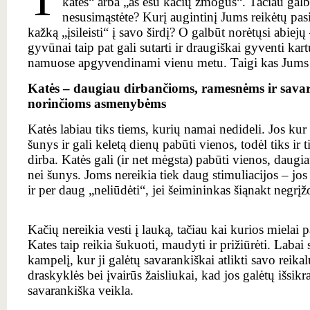
kates“ arba „aš esu kačių žmogus“. Tačiau galbū
nesusimąstėte? Kurį augintinį Jums reikėtų pasi
kažką „įsileisti“ į savo širdį? O galbūt norėtųsi abiejų 
gyvūnai taip pat gali sutarti ir draugiškai gyventi kart
namuose apgyvendinami vienu metu. Taigi kas Jums ti
Katės – daugiau dirbančioms, ramesnėms ir savar
norinčioms asmenybėms
Katės labiau tiks tiems, kurių namai nedideli. Jos kur
šunys ir gali keletą dienų pabūti vienos, todėl tiks ir t
dirba. Katės gali (ir net mėgsta) pabūti vienos, daugi
nei šunys. Joms nereikia tiek daug stimuliacijos – jos 
ir per daug „neliūdėti“, jei šeimininkas šiąnakt negrį
Kačių nereikia vesti į lauką, tačiau kai kurios mielai 
Kates taip reikia šukuoti, maudyti ir prižiūrėti. Labai 
kampelį, kur ji galėtų savarankiškai atlikti savo reika
draskyklės bei įvairūs žaisliukai, kad jos galėtų išsikr
savarankiška veikla.