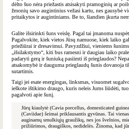
dėlto šuo nėra priežastis atsisakyti pramoginių ar poi
žmonių savo augintinius vežasi kartu, nes gausybė vie
pritaikytos ir augintiniams. Be to, šiandien įkurta ne
Galite išsirinkti šuns veislę. Pagal tai įmanoma nuspė
Pagalvokite, kiek vietos Jūsų namuose, kiek laiko galės
priežiūrai ir dresavimui. Pavyzdžiui, vieniems šunims
„išsilakstymo“, kiti bus ramesni ir daugiau laiko prale
padaryti gerą ir šuniuką pasiimti iš prieglaudos? Nepa
atsakomybė ir dauguma prieglaudų šunis dovanoja tik
sutartimis.
Taigi jei esate energingas, linksmas, visuomet sugalvo
ieškote ištikimo draugo, kuris neleis Jums liūdėti, tu
pagalvoti apie šunį.
Jūrų kiaulytė (Cavia porcellus, domesticated guinea
(Caviidae) šeimai priklausantis gyvūnas. Tai viena
auginamų smulkiųjų graužikų, nes jos švelnios, mie
prižiūrimos, draugiškos, nedidelės. Žinoma, kad jūro