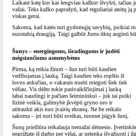
Laikant katę kur kas lengviau kažkur išvykti, tačiau j
valiai. Teks kažko paprašyti, kad reguliariai ateitų ją p
viskas gerai.
Sakoma, kad katės turi gydomųjų savybių, puikiai malš
nuostabią draugiją. Taigi galbūt Jums tiktų auginti bū
Šunys – energingoms, išradingoms ir judėti
mėgstančioms asmenybėms
Pirma, ką reikia žinoti – šuo turi būti kasdien
vedžiojamas į lauką. Taigi kasdien teks ropštis iš
lovos anksčiau, o vakarais nueiti miegoti šiek tiek
vėliau. Vis dėlto tokie pasivaikščiojimai į lauką
labai naudingi ir pačiam šeimininkui – juk tai puiki
fizinė veikla, galimybė įkvėpti gryno oro ir
atitraukti akis nuo įvairių ekranų. Ne be reikalo
sakoma – jei nori būti sveikas, tuomet įsigyk šunį.
Šunų priežiūra reikalauja nemažai dėmesio. Įvertinkite,
negrįžtate iš darbo per vėlai, ar netenka išvažiuoti į il