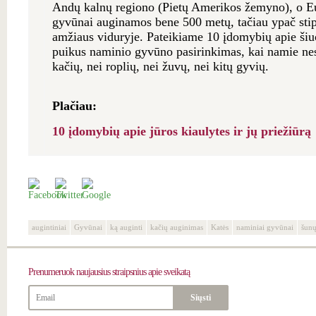
Andų kalnų regiono (Pietų Amerikos žemyno), o Eu
gyvūnai auginamos bene 500 metų, tačiau ypač stipr
amžiaus viduryje. Pateikiame 10 įdomybių apie šiuo
puikus naminio gyvūno pasirinkimas, kai namie nesi
kačių, nei roplių, nei žuvų, nei kitų gyvių.
Plačiau:
10 įdomybių apie jūros kiaulytes ir jų priežiūrą
augintiniai
Gyvūnai
ką auginti
kačių auginimas
Katės
naminiai gyvūnai
šunų
Prenumeruok
naujausius straipsnius apie sveikatą