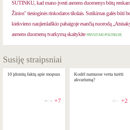
SUTINKU, kad mano įvesti asmens duomenys būtų renkami 
Žinios" tiesioginės rinkodaros tikslais. Sutikimas galės būti 
kiekvieno naujienlaiškio pabaigoje esančią nuorodą „Atsisaky
asmens duomenų tvarkymą skaitykite
PRIVATUMO POLITIKOJE.
Susiję straipsniai
10 įdomių faktų apie mopsus
Kodėl namuose verta turėti
akvariumą?
+7
+2
+8 / -1
+2 / -