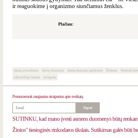
ir reaguokime į organizmo siunčiamus ženklus.
Plačiau:
dantų praradimas
dantų skausmas
dantų skausmo gydymas
Dolmen
Natūrali me
odontologo baimė
savigyda
Prenumeruok
naujausius straipsnius apie sveikatą
SUTINKU, kad mano įvesti asmens duomenys būtų renkami 
Žinios" tiesioginės rinkodaros tikslais. Sutikimas galės būti 