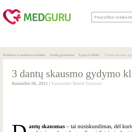
SVEIKA
SVEIKATOS
LIGOS
GYVENSENA
ĮSTAIGOS
Sveikatos ir medicinos portalas
Sveika gyvensena
Ligos ir būklės
3 dantų skausmo gy
3 dantų skausmo gydymo kl
Balandžio 06, 2021 |
Vaistininkė Rūtelė Foktienė
D
antų skausmas
– tai nusiskundimas, dėl kuri