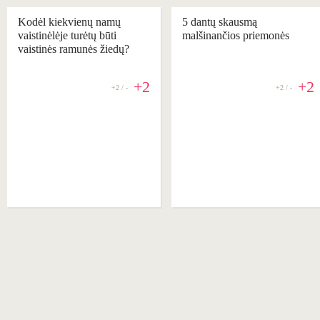
Kodėl kiekvienų namų
5 dantų skausmą
vaistinėlėje turėtų būti
malšinančios priemonės
vaistinės ramunės žiedų?
+2
+2
+2 / -
+2 / -