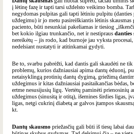
Dantų skausmas
gali nuolat stiprėti, tačiau ūminis s
į lėtinę fazę ir tapti tarsi uždelsto veikimo bomba. T
negydomas pulpitas gali tapti lėtiniu pulpitu (danties
uždegimu) ir jo metu pasireiškiantis lėtinis skausmas 
paciento, būti nesunkiai pakeliamas ir tiesiog „iškenč
bet kokio ilgiau trunkančio, net ir nestipraus
dantie
nereikėtų – jis rodo, kad burnoje jau vyksta procesai, 
nedelsiant nustatyti ir atitinkamai gydyti.
Be to, svarbu pabrėžti, kad dantis gali skaudėti ne tik
problemų, kurios dažniausiai apima dantų ėduonį, pul
netaisyklingą protinių dantų dygimą, griežimą dantim
uždegimus ir kitas dažniausiai pasitaikančias bėdas, be
ertme nesusijusių ligų. Vertėtų paminėti prienosinių a
uždegimus (sinusitą ir otitą), išemines širdies ligas, įv
ligas, netgi cukrinį diabetą ar galvos įtampos skausmą
kt.
Dantų skausmo
priežasčių gali būti iš tiesų labai da
būtinas skubus gydymas. Tad delsimui čia – ne vieta