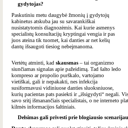
gydytojas?
Paskutiniu metu daugybė žmonių į gydytojų
kabinetus atskuba jau su savarankiškai
nusistatytomis diagnozėmis. Kai kurie asmenys
specialistų konsultacijų kryptingai vengia ir pas
juos ateina tik tuomet, kai danties ar net kelių
dantų išsaugoti tiesiog nebeįmanoma.
Vertėtų atminti, kad
skausmas
– tai organizmo
siunčiamas signalas apie pažeidimą. Tad šalto ledo
kompreso ar propolio purškalo, vartojamo
vietiškai, gali ir nepakakti, nes infekcija
susiformavusi vidiniuose danties sluoksniuose,
kurių pacientas pats pasiekti ir „išsigydyti“ negali. V
savo sritį išmanančiais specialistais, o ne interneto p
kilmės informacijos šaltiniais.
Delsimas gali privesti prie blogiausio scenarijau