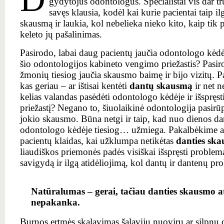
gydytojus odontologus. Specialistai vis dar trū
savęs klausia, kodėl kai kurie pacientai taip i
skausmą ir laukia, kol nebelieka nieko kito, kaip tik p
keleto jų pašalinimas.
Pasirodo, labai daug pacientų jaučia odontologo kėd
šio odontologijos kabineto vengimo priežastis? Pasir
žmonių tiesiog jaučia skausmo baimę ir bijo vizitų. P
kas geriau – ar ištisai kentėti
dantų skausmą
ir net n
kelias valandas pasėdėti odontologo kėdėje ir išspręs
priežastį? Negano to, šiuolaikinė odontologija pasirū
jokio skausmo. Būna netgi ir taip, kad nuo dienos d
odontologo kėdėje tiesiog… užmiega. Pakalbėkime ap
pacientų klaidas, kai užklumpa netikėtas
danties sk
liaudiškos priemonės padės visiškai išspręsti problem
savigydą ir ilgą atidėliojimą, kol dantų ir dantenų p
Natūralumas – gerai, tačiau danties skausmo at
nepakanka.
Burnos ertmės skalavimas šalavijų nuoviru ar silpnu d