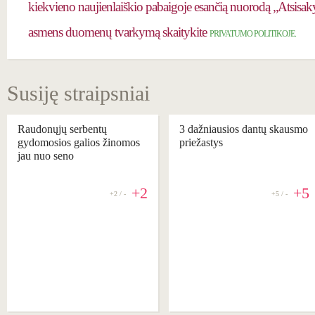
kiekvieno naujienlaiškio pabaigoje esančią nuorodą „Atsisaky
asmens duomenų tvarkymą skaitykite
PRIVATUMO POLITIKOJE.
Susiję straipsniai
Raudonųjų serbentų
3 dažniausios dantų skausmo
gydomosios galios žinomos
priežastys
jau nuo seno
+2
+5
+2 / -
+5 / -
REKOMENDUOJAME
REKOMENDUOJAME