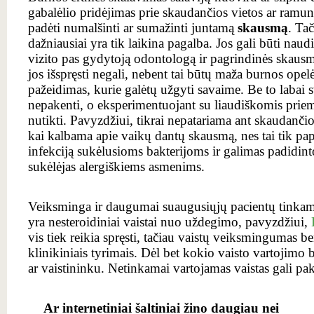
gabalėlio pridėjimas prie skaudančios vietos ar ramunėl
padėti numalšinti ar sumažinti juntamą
skausmą
. Ta
dažniausiai yra tik laikina pagalba. Jos gali būti nau
vizito pas gydytoją odontologą ir pagrindinės skausmo
jos išspręsti negali, nebent tai būtų maža burnos opel
pažeidimas, kurie galėtų užgyti savaime. Be to labai
nepakenti, o eksperimentuojant su liaudiškomis priemo
nutikti. Pavyzdžiui, tikrai nepatariama ant skaudanči
kai kalbama apie vaikų dantų skausmą, nes tai tik pa
infekciją sukėlusioms bakterijoms ir galimas padidint
sukėlėjas alergiškiems asmenims.
Veiksminga ir daugumai suaugusiųjų pacientų tinka
yra nesteroidiniai vaistai nuo uždegimo, pavyzdžiui,
vis tiek reikia spręsti, tačiau vaistų veiksmingumas ben
klinikiniais tyrimais. Dėl bet kokio vaisto vartojimo 
ar vaistininku. Netinkamai vartojamas vaistas gali pak
Ar internetiniai šaltiniai žino daugiau nei