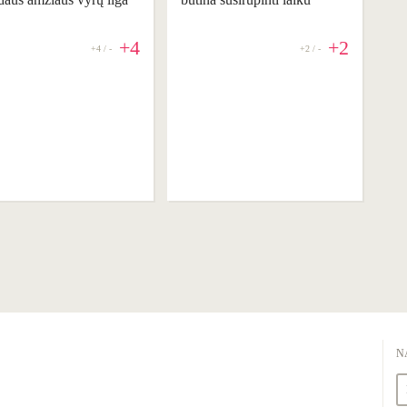
+4
+2
+4 / -
+2 / -
REKOMENDUOJAME
N