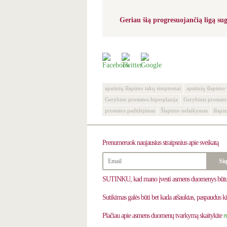
Geriau šią progresuojančią ligą su
apatinių šlapimo takų simptomai
apatinių šlapimo 
Gerybinė prostatos hiperplazija
Gerybinis prostato
prostatos padidėjimas
Šlapimo nelaikymas
šlapi
Prenumeruok
naujausius straipsnius apie sveikatą
SUTINKU, kad mano įvesti asmens duomenys būtų ren
Sutikimas galės būti bet kada atšauktas, paspaudus k
Plačiau apie asmens duomenų tvarkymą skaitykite
P