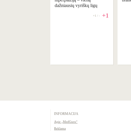
dažniausių vyriškų ligų
+1
+1 / -
REKOMENDUOJAME
INFORMACIJA
Apie „MedGuru“
Reklama