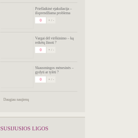
Priešlaikinė ejakuliacija –
išsprendžiama problema
0
+ / -
Vargai dėl virškinimo – ką
reikėtų žinoti ?
0
+ / -
Skausmingos mėnesinės –
gydyti ar tylėti ?
0
+ / -
Daugiau naujienų
SUSIJUSIOS LIGOS