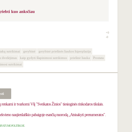
griebti kuo anksčiau
+0
0
-0
takų sutrikimai
gerybinė
gerybinė priešinės liaukos hiperplazija
s išvešėjimas
kaip gydyti šlapinimosi sutrikimus
priešinė liauka
Prostata
nimosi sutrikimai
kami ir tvarkomi Všį "Sveikatos Žinios" tiesioginės rinkodaros tikslais.
iekvieno naujienlaiškio pabaigoje esančią nuorodą „Atsisakyti prenumeratos".
RIVATUMO POLITIKOJE.