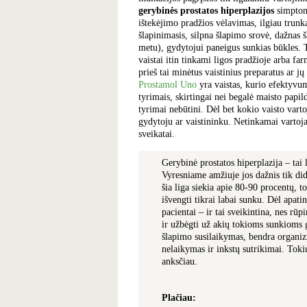
gerybinės prostatos hiperplazijos
simptom
ištekėjimo pradžios vėlavimas, ilgiau trunka
šlapinimasis, silpna šlapimo srovė, dažnas 
metu), gydytojui paneigus sunkias būkles. T
vaistai itin tinkami ligos pradžioje arba far
prieš tai minėtus vaistinius preparatus ar j
Prostamol Uno
yra vaistas, kurio efektyvum
tyrimais, skirtingai nei begalė maisto papil
tyrimai nebūtini. Dėl bet kokio vaisto varto
gydytoju ar vaistininku. Netinkamai vartoja
sveikatai.
Gerybinė prostatos hiperplazija – tai
Vyresniame amžiuje jos dažnis tik d
šia liga siekia apie 80-90 procentų, t
išvengti tikrai labai sunku. Dėl apati
pacientai – ir tai sveikintina, nes r
ir užbėgti už akių tokioms sunkioms 
šlapimo susilaikymas, bendra organizm
nelaikymas ir inkstų sutrikimai. Tokių
anksčiau.
Plačiau: