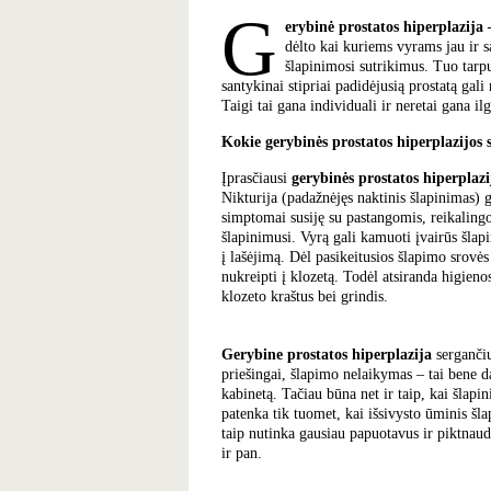
G
erybinė prostatos hiperplazija
dėlto kai kuriems vyrams jau ir s
šlapinimosi sutrikimus. Tuo tarpu
santykinai stipriai padidėjusią prostatą gal
Taigi tai gana individuali ir neretai gana il
Kokie gerybinės prostatos hiperplazijos
Įprasčiausi
gerybinės prostatos hiperplazi
Nikturija (padažnėjęs naktinis šlapinimas) ga
simptomai susiję su pastangomis, reikalingo
šlapinimusi. Vyrą gali kamuoti įvairūs šlapim
į lašėjimą. Dėl pasikeitusios šlapimo srovės 
nukreipti į klozetą. Todėl atsiranda higieno
klozeto kraštus bei grindis.
Gerybine prostatos hiperplazija
sergančiu
priešingai, šlapimo nelaikymas – tai bene d
kabinetą. Tačiau būna net ir taip, kai šlapi
patenka tik tuomet, kai išsivysto ūminis šl
taip nutinka gausiau papuotavus ir piktnaud
ir pan.