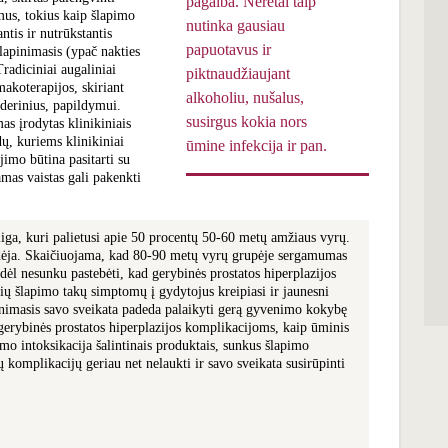
pagalba. Neretai taip
us, tokius kaip šlapimo
nutinka gausiau
ntis ir nutrūkstantis
papuotavus ir
šlapinimasis (ypač nakties
radiciniai augaliniai
piktnaudžiaujant
makoterapijos, skiriant
alkoholiu, nušalus,
ų derinius, papildymui.
susirgus kokia nors
as įrodytas klinikiniais
dų, kuriems klinikiniai
ūmine infekcija ir pan.
jimo būtina pasitarti su
mas vaistas gali pakenkti
 liga, kuri palietusi apie 50 procentų 50-60 metų amžiaus vyrų.
idėja. Skaičiuojama, kad 80-90 metų vyrų grupėje sergamumas
odėl nesunku pastebėti, kad gerybinės prostatos hiperplazijos
nių šlapimo takų simptomų į gydytojus kreipiasi ir jaunesni
ūpinimasis savo sveikata padeda palaikyti gerą gyvenimo kokybę
gerybinės prostatos hiperplazijos komplikacijoms, kaip ūminis
o intoksikacija šalintinais produktais, sunkus šlapimo
 komplikacijų geriau net nelaukti ir savo sveikata susirūpinti