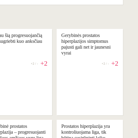
au šią progresuojančią
Gerybinės prostatos
 sugriebti kuo anksčiau
hiperplazijos simptomus
pajusti gali net ir jaunesni
vyrai
+2
+2
+2 / -
+2 / -
ENDUOJAME
REKOMENDUOJAME
binė prostatos
Prostatos hiperplazija yra
plazija – progresuojanti
kontroliuojama liga, tik
daus amžiaus vyrų liga
būtina susirūpinti laiku