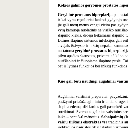
Kokios galimos gerybinės prostatos hipe
Gerybinė prostatos hiperplazija
paprasta
ir kai vyras reguliariai lankosi gydytojo u
jie gali metų metus vengti vizito pas gydyt
vyrą kamuoja nuolatinis ne visiško nusišlap
šlapimo kiekis, didėja liekamasis šlapimo tūr
Dažnos šlapimo sistemos infekcijos gali reik
atvejais išsivysto ir inkstų nepakankamumas
nustatoma
gerybinė prostatos hiperplazij
pilvo apačios skausmas, priverstinė kūno pad
nusišlapinti ir čiuopiama šlapimo pūslė. Ta
bet ir lytinės funkcijos bei inkstų funkcijos
Kuo gali būti naudingi augaliniai vaisti
Augaliniai vaistiniai preparatai, pavyzdžiui
pasižymi priešuždegiminiu ir antiandrogenin
slopina edemą, dėl kurios gali pasunkėti va
sutrikimai. Svarbu augalinius vaistinius pre
laiką – bent 3-6 mėnesius.
Sabalpalmių (l
vaisių tirštasis ekstraktas
yra tradicinis au
indikacijos pagrįstos tik ilgalaikiu vartojim