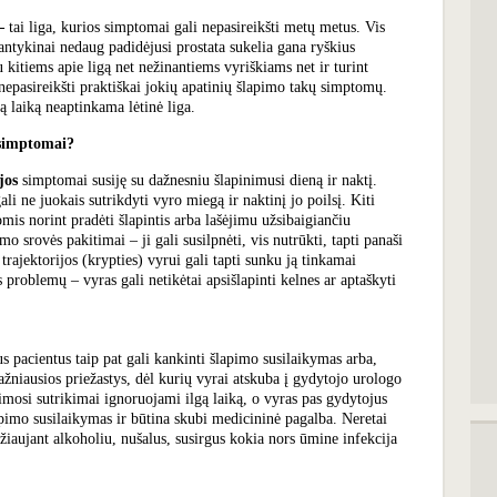
 –
tai liga, kurios simptomai gali nepasireikšti metų metus. Vis
antykinai nedaug padidėjusi prostata sukelia gana ryškius
 kitiems apie ligą net nežinantiems vyriškiams net ir turint
i nepasireikšti praktiškai jokių apatinių šlapimo takų simptomų.
gą laiką neaptinkama lėtinė liga.
 simptomai?
jos
simptomai susiję su dažnesniu šlapinimusi dieną ir naktį.
li ne juokais sutrikdyti vyro miegą ir naktinį jo poilsį. Kiti
mis norint pradėti šlapintis arba lašėjimu užsibaigiančiu
o srovės pakitimai – ji gali susilpnėti, vis nutrūkti, tapti panaši
trajektorijos (krypties) vyrui gali tapti sunku ją tinkamai
s problemų – vyras gali netikėtai apsišlapinti kelnes ar aptaškyti
s pacientus taip pat gali kankinti šlapimo susilaikymas arba,
ažniausios priežastys, dėl kurių vyrai atskuba į gydytojo urologo
nimosi sutrikimai ignoruojami ilgą laiką, o vyras pas gydytojus
apimo susilaikymas ir būtina skubi medicininė pagalba. Neretai
žiaujant alkoholiu, nušalus, susirgus kokia nors ūmine infekcija