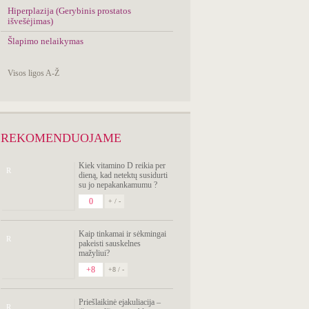
Hiperplazija (Gerybinis prostatos
išvešėjimas)
Šlapimo nelaikymas
Visos ligos A-Ž
REKOMENDUOJAME
Kiek vitamino D reikia per
R
dieną, kad netektų susidurti
su jo nepakankamumu ?
0
+ / -
Kaip tinkamai ir sėkmingai
R
pakeisti sauskelnes
mažyliui?
+8
+8 / -
Priešlaikinė ejakuliacija –
R