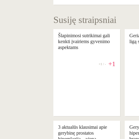
Susiję straipsniai
Šlapinimosi sutrikimai gali
Geri
kenkti įvairiems gyvenimo
ligą
aspektams
+1
+1 / -
REKOMENDUOJAME
REKOM
3 aktualūs klausimai apie
Gery
gerybinę prostatos
hiper
hiperplaziją – vieną
bran