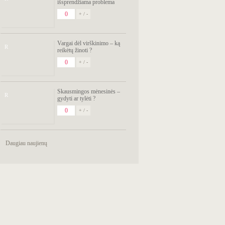
išsprendžiama problema
0
+ / -
Vargai dėl virškinimo – ką
R
reikėtų žinoti ?
0
+ / -
Skausmingos mėnesinės –
R
gydyti ar tylėti ?
0
+ / -
Daugiau naujienų