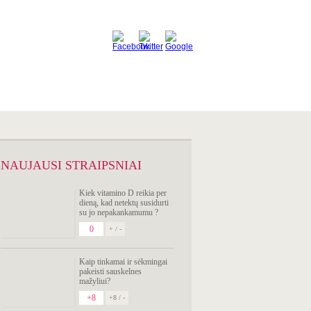
SIMPTOMŲ
ANALIZATORIUS
NAUJAUSI STRAIPSNIAI
Kiek vitamino D reikia per
dieną, kad netektų susidurti
su jo nepakankamumu ?
0
+ / -
Kaip tinkamai ir sėkmingai
pakeisti sauskelnes
mažyliui?
+8
+8 / -