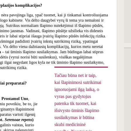
rplazijos komplikacijos?
i nėra pavojinga liga, ypač tuomet, kai ji tinkamai kontroliuojama
rologo kabinete. Vis dėlto daugybei vyrų ši tema yra nemaloni ir
oją. Sutrikus normaliam šlapimo nutekėjimui iš šlapimo pūslės,
inimo jausmas. Vadinasi, šlapimo pūslėje užsilieka vis didesnis
is ir labai stipriai išauga įvairių šlapimo pūslės infekcijų rizika.
šmingai padidinti įvairių inkstų sutrikimų riziką, ypatingai
. Vis dėlto viena dažniausių komplikacijų, kurios metu neretai
a
– tai ūminis šlapimo susilaikymas. Jam būdingas labai stiprus
ėtis (vyrui norisi būti susilenkus), visiškas negalėjimas
igi ilgai negydant ligos kyla ne tik ūminio šlapimo susilaikymo,
 sutrikimų rizika.
Tačiau būna net ir taip,
kai šlapinimosi sutrikimai
niai preparatai?
ignoruojami ilgą laiką, o
vyras pas gydytojus
,
Prostamol Uno
,
patenka tik tuomet, kai
iu poveikiu, be to, jie
rginantys šlapinimosi
išsivysto ūminis šlapimo
paratus vartoti ilgesnį
susilaikymas ir būtina
ot.
Serenoae repens
)
skubi medicininė
galinis vaistas, kurio
u, skirtas palengvinti