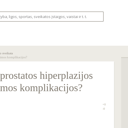
S
LIGOS
VAISTINĖLĖ
FORUMAS
o sveikata
alimos komplikacijos?
prostatos hiperplazijos
imos komplikacijos?
+0
0
-0