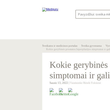
SVEIKA
SVEIKATO
GYVENSENA
ĮSTAIGOS
Sveikatos ir medicinos portalas
Sveika gyvensena
Vyr
Kokie gerybinės prostatos hiperplazijos simptomai ir g
Kokie gerybinės 
simptomai ir gal
Sausio 13, 2022 |
Vaistininkė Rūtelė Foktienė