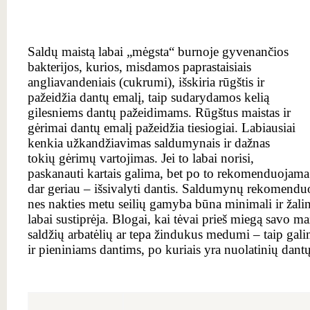
Saldų maistą labai „mėgsta“ burnoje gyvenančios
bakterijos, kurios, misdamos paprastaisiais
angliavandeniais (cukrumi), išskiria rūgštis ir
pažeidžia dantų emalį, taip sudarydamos kelią
gilesniems dantų pažeidimams. Rūgštus maistas ir
gėrimai dantų emalį pažeidžia tiesiogiai. Labiausiai
kenkia užkandžiavimas saldumynais ir dažnas
tokių gėrimų vartojimas. Jei to labai norisi,
paskanauti kartais galima, bet po to rekomenduojama 
dar geriau – išsivalyti dantis. Saldumynų rekomendu
nes nakties metu seilių gamyba būna minimali ir žalin
labai sustiprėja. Blogai, kai tėvai prieš miegą savo
saldžių arbatėlių ar tepa žindukus medumi – taip gali
ir pieniniams dantims, po kuriais yra nuolatinių dan