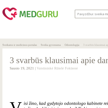
SVEIKA
SVEIKATOS
LIGOS
GYVENSENA
ĮSTAIGOS
Sveikatos ir medicinos portalas
Sveika gyvensena
Odontologija
3 svarbūs klausimai ap
3 svarbūs klausimai apie dan
Sausio 19, 2021 |
Vaistininkė Rūtelė Foktienė
V
isi žino, kad gydytojo odontologo kabinete reik