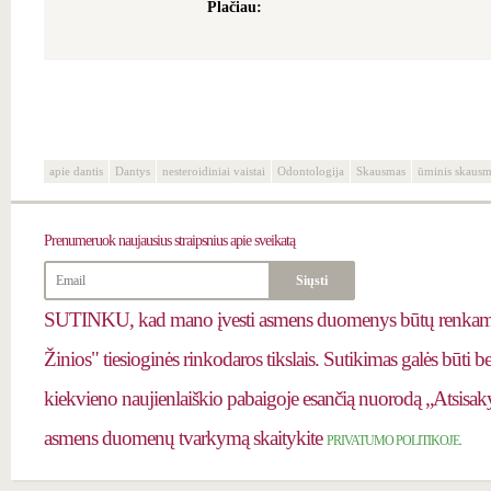
Plačiau:
apie dantis
Dantys
nesteroidiniai vaistai
Odontologija
Skausmas
ūminis skausm
Prenumeruok
naujausius straipsnius apie sveikatą
SUTINKU, kad mano įvesti asmens duomenys būtų renkami 
Žinios" tiesioginės rinkodaros tikslais. Sutikimas galės būti 
kiekvieno naujienlaiškio pabaigoje esančią nuorodą „Atsisaky
asmens duomenų tvarkymą skaitykite
PRIVATUMO POLITIKOJE.