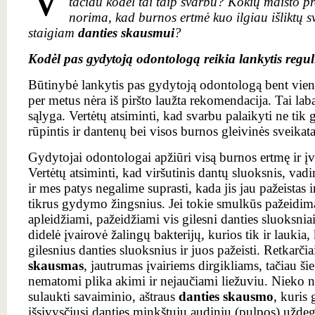
tačiau kodėl tai taip svarbu? Kokių maisto pro
norima, kad burnos ertmė kuo ilgiau išliktų s
staigiam
danties skausmui
?
Kodėl pas gydytoją odontologą reikia lankytis regul
Būtinybė lankytis pas gydytoją odontologą bent vieną 
per metus nėra iš piršto laužta rekomendacija. Tai lab
sąlyga. Vertėtų atsiminti, kad svarbu palaikyti ne tik 
rūpintis ir dantenų bei visos burnos gleivinės sveikata
Gydytojai odontologai apžiūri visą burnos ertmę ir įve
Vertėtų atsiminti, kad viršutinis dantų sluoksnis, vad
ir mes patys negalime suprasti, kada jis jau pažeistas i
tikrus gydymo žingsnius. Jei tokie smulkūs pažeidima
apleidžiami, pažeidžiami vis gilesni danties sluoksni
didelė įvairovė žalingų bakterijų, kurios tik ir laukia, 
gilesnius danties sluoksnius ir juos pažeisti. Retkarčiai
skausmas
, jautrumas įvairiems dirgikliams, tačiau ši
nematomi plika akimi ir nejaučiami liežuviu. Nieko ne
sulaukti savaiminio, aštraus
danties skausmo
, kuris 
išsivysčiusį danties minkštųjų audinių (pulpos) uždeg