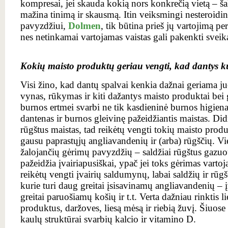
kompresai, jei skauda kokią nors konkrečią vietą – ša
mažina tinimą ir skausmą. Itin veiksmingi nesteroidin
pavyzdžiui,
Dolmen
, tik būtina prieš jų vartojimą pe
nes netinkamai vartojamas vaistas gali pakenkti sveika
Kokių maisto produktų geriau vengti, kad dantys kuo
Visi žino, kad dantų spalvai kenkia dažnai geriama j
vynas, rūkymas ir kiti dažantys maisto produktai bei 
burnos ertmei svarbi ne tik kasdieninė burnos higiena
dantenas ir burnos gleivinę pažeidžiantis maistas. Didž
rūgštus maistas, tad reikėtų vengti tokių maisto prod
gausu paprastųjų angliavandenių ir (arba) rūgščių. Vie
žalojančių gėrimų pavyzdžių – saldžiai rūgštus gazuot
pažeidžia įvairiapusiškai, ypač jei toks gėrimas vartoj
reikėtų vengti įvairių saldumynų, labai saldžių ir rūg
kurie turi daug greitai įsisavinamų angliavandenių – į
greitai paruošiamų košių ir t.t. Verta dažniau rinktis l
produktus, daržoves, liesą mėsą ir riebią žuvį. Šiuos
kaulų struktūrai svarbių kalcio ir vitamino D.