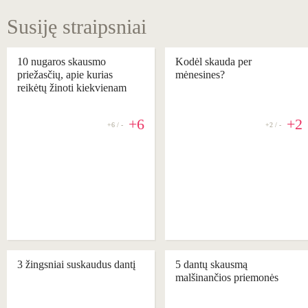
Susiję straipsniai
10 nugaros skausmo
Kodėl skauda per
priežasčių, apie kurias
mėnesines?
reikėtų žinoti kiekvienam
+6
+2
+6 / -
+2 / -
REKOMENDUOJAME
REKOMENDUOJAME
3 žingsniai suskaudus dantį
5 dantų skausmą
malšinančios priemonės