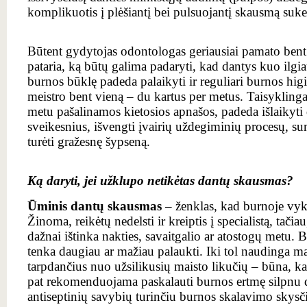
komplikuotis į plėšiantį bei pulsuojantį skausmą sukel
Būtent gydytojas odontologas geriausiai pamato bent tr
pataria, ką būtų galima padaryti, kad dantys kuo ilgia
burnos būklę padeda palaikyti ir reguliari burnos hig
meistro bent vieną – du kartus per metus. Taisykling
metu pašalinamos kietosios apnašos, padeda išlaikyti 
sveikesnius, išvengti įvairių uždegiminių procesų, su
turėti gražesnę šypseną.
Ką daryti, jei užklupo netikėtas dantų skausmas?
Ūminis dantų skausmas
– ženklas, kad burnoje vyks
Žinoma, reikėtų nedelsti ir kreiptis į specialistą, tačia
dažnai ištinka nakties, savaitgalio ar atostogų metu. B
tenka daugiau ar mažiau palaukti. Iki tol naudinga mak
tarpdančius nuo užsilikusių maisto likučių – būna, k
pat rekomenduojama paskalauti burnos ertmę silpnu d
antiseptinių savybių turinčiu burnos skalavimo skysč