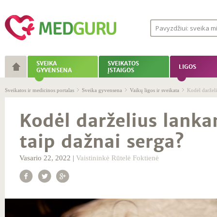
SVEIKA
SVEIKATOS
LIGOS
GYVENSENA
ĮSTAIGOS
Sveikatos ir medicinos portalas
Sveika gyvensena
Vaikų ligos ir sveikata
Kodėl darželi
Kodėl darželius lanka
taip dažnai serga?
Vasario 22, 2022 |
Vaistininkė Rūtelė Foktienė