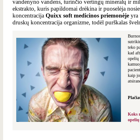
vandenyno vandens, turinčio vertingų mineralų ir mi
ekstrakto, kuris papildomai drėkina ir puoselėja nosie
koncentracija
Quixx soft medicinos priemonėje
yra 
druskų koncentracija organizme, todėl purškalas šveln
Burnos
sutrik
teko p
kad af
opelių 
kamuoj
pacient
kaip jo
atsira
Plačia
Koks m
opeli