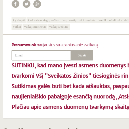
ką daryti
kad vaikas sirgtų rečiau
kaip sustiprinti imunitetą
kodėl darželinukai daž
vaikai
vaikų imunitetas
vaikų sveikata
Prenumeruok
naujausius straipsnius apie sveikatą
SUTINKU, kad mano įvesti asmens duomenys b
tvarkomi Všį "Sveikatos Žinios" tiesioginės rin
Sutikimas galės būti bet kada atšauktas, paspa
naujienlaiškio pabaigoje esančią nuorodą „Ats
Plačiau apie asmens duomenų tvarkymą skait