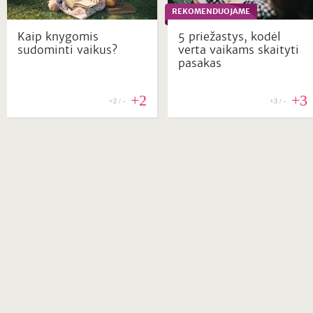
REKOMENDUOJAME
Kaip knygomis
5 priežastys, kodėl
sudominti vaikus?
verta vaikams skaityti
pasakas
+2
+3
+2 / -
+3 / -