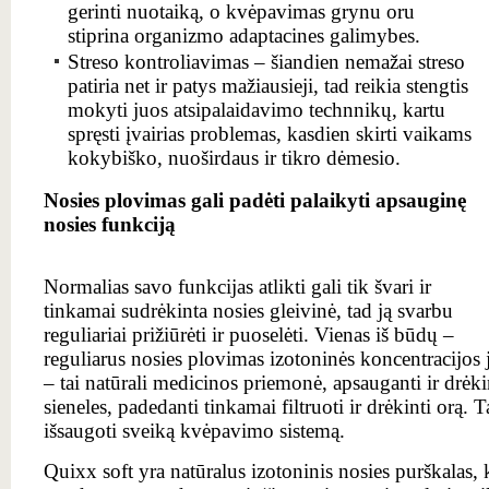
gerinti nuotaiką, o kvėpavimas grynu oru
stiprina organizmo adaptacines galimybes.
Streso kontroliavimas – šiandien nemažai streso
patiria net ir patys mažiausieji, tad reikia stengtis
mokyti juos atsipalaidavimo technnikų, kartu
spręsti įvairias problemas, kasdien skirti vaikams
kokybiško, nuoširdaus ir tikro dėmesio.
Nosies plovimas gali padėti palaikyti apsauginę
nosies funkciją
Normalias savo funkcijas atlikti gali tik švari ir
tinkamai sudrėkinta nosies gleivinė, tad ją svarbu
reguliariai prižiūrėti ir puoselėti. Vienas iš būdų –
reguliarus nosies plovimas izotoninės koncentracijos
– tai natūrali medicinos priemonė, apsauganti ir drėkin
sieneles, padedanti tinkamai filtruoti ir drėkinti orą. 
išsaugoti sveiką kvėpavimo sistemą.
Quixx soft yra natūralus izotoninis nosies purškalas,