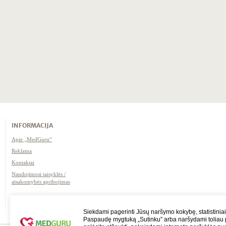
INFORMACIJA
Apie „MedGuru“
Reklama
Kontaktai
Naudojimosi taisyklės /
atsakomybės apribojimas
Siekdami pagerinti Jūsų naršymo kokybę, statistiniai
Paspaudę mygtuką „Sutinku” arba naršydami toliau p