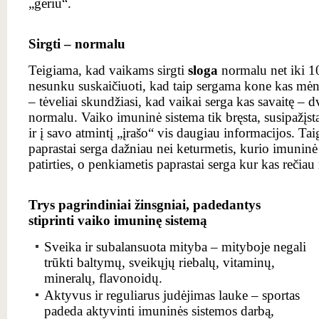
„gėriu“.
Sirgti – normalu
Teigiama, kad vaikams sirgti
sloga
normalu net iki 10
nesunku suskaičiuoti, kad taip sergama kone kas mėnes
– tėveliai skundžiasi, kad vaikai serga kas savaitę – dvi
normalu. Vaiko imuninė sistema tik bręsta, susipažįsta 
ir į savo atmintį „įrašo“ vis daugiau informacijos. Ta
paprastai serga dažniau nei keturmetis, kurio imuninė
patirties, o penkiametis paprastai serga kur kas rečiau 
Trys pagrindiniai žinsgniai, padedantys
stiprinti vaiko imuninę sistemą
Sveika ir subalansuota mityba – mityboje negali
trūkti baltymų, sveikųjų riebalų, vitaminų,
mineralų, flavonoidų.
Aktyvus ir reguliarus judėjimas lauke – sportas
padeda aktyvinti imuninės sistemos darbą,