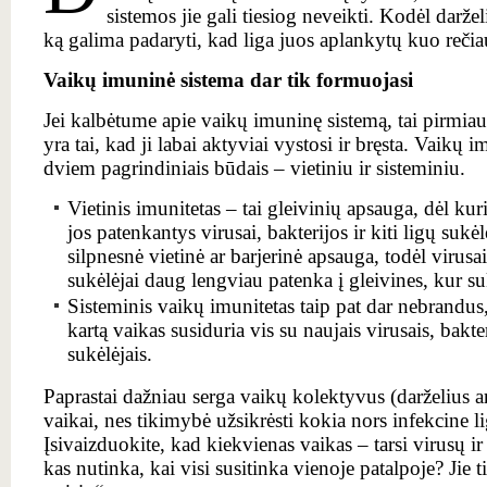
sistemos jie gali tiesiog neveikti. Kodėl daržel
ką galima padaryti, kad liga juos aplankytų kuo rečia
Vaikų imuninė sistema dar tik formuojasi
Jei kalbėtume apie vaikų imuninę sistemą, tai pirmiau
yra tai, kad ji labai aktyviai vystosi ir bręsta. Vaikų
dviem pagrindiniais būdais – vietiniu ir sisteminiu.
Vietinis imunitetas – tai gleivinių apsauga, dėl kur
jos patenkantys virusai, bakterijos ir kiti ligų suk
silpnesnė vietinė ar barjerinė apsauga, todėl virusai,
sukėlėjai daug lengviau patenka į gleivines, kur s
Sisteminis vaikų imunitetas taip pat dar nebrandus,
kartą vaikas susiduria vis su naujais virusais, bakter
sukėlėjais.
Paprastai dažniau serga vaikų kolektyvus (darželius 
vaikai, nes tikimybė užsikrėsti kokia nors infekcine li
Įsivaizduokite, kad kiekvienas vaikas – tarsi virusų ir 
kas nutinka, kai visi susitinka vienoje patalpoje? Jie t