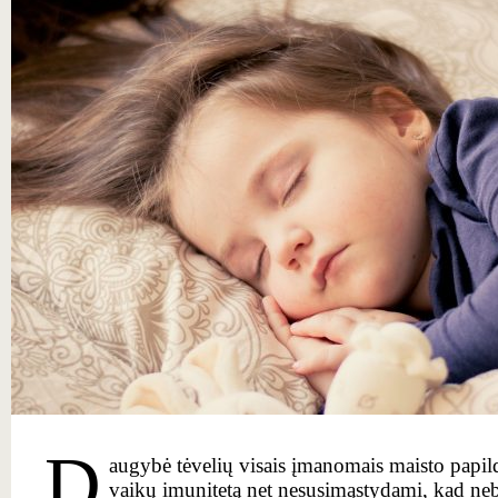
D
augybė tėvelių visais įmanomais maisto papild
vaikų imunitetą net nesusimąstydami, kad ne