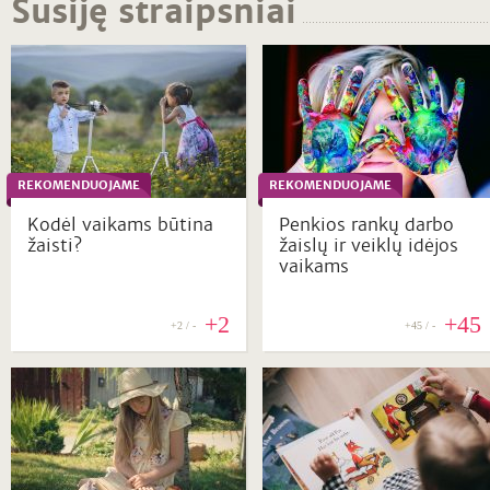
Susiję straipsniai
REKOMENDUOJAME
REKOMENDUOJAME
Kodėl vaikams būtina
Penkios rankų darbo
žaisti?
žaislų ir veiklų idėjos
vaikams
+2
+45
+2 / -
+45 / -