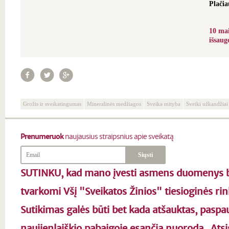
Plačia
10 mai
išsaug
Grožis ir sveikatingumas
Mineralinės medžiagos
Sveika mityba
Sveiki užkandžiai
Prenumeruok
naujausius straipsnius apie sveikatą
SUTINKU, kad mano įvesti asmens duomenys b
tvarkomi Všį "Sveikatos Žinios" tiesioginės rin
Sutikimas galės būti bet kada atšauktas, paspa
naujienlaiškio pabaigoje esančią nuorodą „Ats