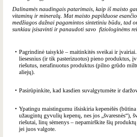
Dalinamės naudingais patarimais, kaip iš maisto ga
vitaminų ir mineralų. Mat maisto papilduose esančios
medžiagos dažnai pagamintos sintetiniu būdu, tad o
sunkiau įsisavinti ir panaudoti savo fiziologinėms r
Pagrindinė taisyklė – maitinkitės sveikai ir įvairiai
liesesnius (ir tik pasterizuotus) pieno produktus, įv
riešutus, nerafinuotus produktus (pilno grūdo miltu
aliejų).
Pasirūpinkite, kad kasdien suvalgytumėte ir daržov
Ypatingu maistingumu išsiskiria kepenėlės (būtina 
užaugintų gyvulių kepenų, nes jos „švaresnės“), švi
riešutai, linų sėmenys – nepamirškite šių produktų į
jei juos valgote.