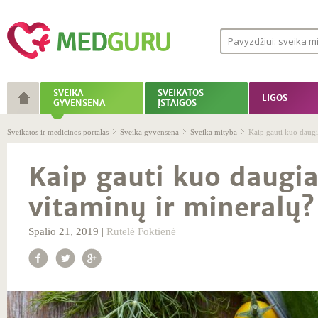
SVEIKA
SVEIKATOS
LIGOS
GYVENSENA
ĮSTAIGOS
Sveikatos ir medicinos portalas
Sveika gyvensena
Sveika mityba
Kaip gauti kuo daugia
Kaip gauti kuo daugia
vitaminų ir mineralų? 
Spalio 21, 2019 |
Rūtelė Foktienė