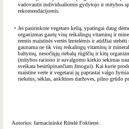
vadovautis individualiomis gydytojo ir mitybos sp
rekomendacijomis.
Jei pasirinkote vegetaro kelią, ypatingai daug dėmes
organizmas gautų visų reikalingų vitaminų ir mi
remtis maistinės vertės lentelėmis ir atidžiai stebė
gaunama ne tik visų reikalingų vitaminų ir mineral
baltymų, nesočiųjų riebalų rūgščių ir kitų organi
(mitybos raciono ir suvalgomo kiekio sekimas na
sveikata besirūpinančiam žmogui). Kai kurie prod
maistine verte ir vegetarai jų paprastai valgo žymi
riešutus, sėklas, ankštines daržoves, pilno grūdo 
Autorius: farmacininkė Rūtelė Foktienė.