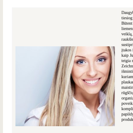
Daugyb
tiesio
Būtent
liemen
veiklą,
raukšl
sustipr
įtakos 
kaip J
teigia
Zeichn
išmint
kuriam
plauka
maisti
rūgšči
organi
poveik
kompli
papild
produk