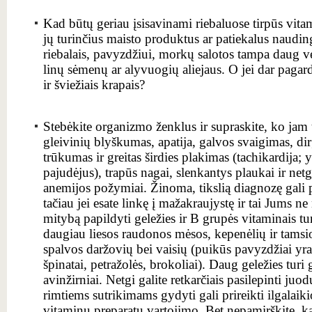
Kad būtų geriau įsisavinami riebaluose tirpūs vitam
jų turinčius maisto produktus ar patiekalus nauding
riebalais, pavyzdžiui, morkų salotos tampa daug vert
linų sėmenų ar alyvuogių aliejaus. O jei dar pagard
ir šviežiais krapais?
Stebėkite organizmo ženklus ir supraskite, ko jam 
gleivinių blyškumas, apatija, galvos svaigimas, di
trūkumas ir greitas širdies plakimas (tachikardija; 
pajudėjus), trapūs nagai, slenkantys plaukai ir netgi
anemijos požymiai. Žinoma, tikslią diagnozę gali pa
tačiau jei esate linkę į mažakraujystę ir tai Jums ne
mitybą papildyti geležies ir B grupės vitaminais tu
daugiau liesos raudonos mėsos, kepenėlių ir tamsio
spalvos daržovių bei vaisių (puikūs pavyzdžiai yra 
špinatai, petražolės, brokoliai). Daug geležies turi gr
avinžirniai. Netgi galite retkarčiais pasilepinti j
rimtiems sutrikimams gydyti gali prireikti ilgalaiki
vitaminų preparatų vartojimo. Bet nepamirškite, ka