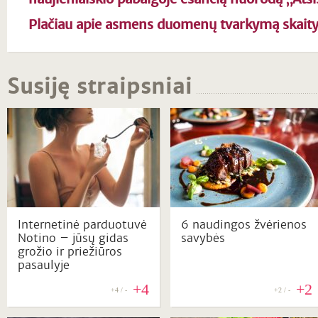
Plačiau apie asmens duomenų tvarkymą skait
Susiję straipsniai
Internetinė parduotuvė
6 naudingos žvėrienos
Notino – jūsų gidas
savybės
grožio ir priežiūros
pasaulyje
+4
+2
+4 / -
+2 / -