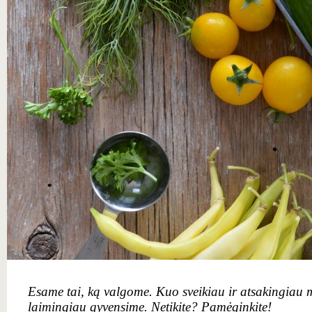
Esame tai, ką valgome. Kuo sveikiau ir atsakingiau ma
laimingiau gyvensime. Netikite? Pamėginkite
!