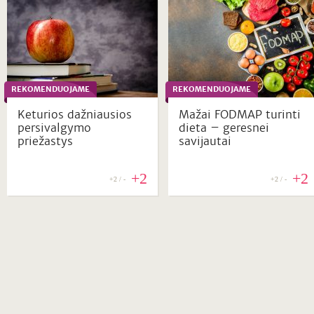
REKOMENDUOJAME
REKOMENDUOJAME
Keturios dažniausios
Mažai FODMAP turinti
persivalgymo
dieta – geresnei
priežastys
savijautai
+2
+2
+2 / -
+2 / -