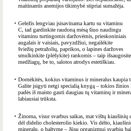
maitinantis anemijos tikimybė stipriai sumažėja.
Geležis lengviau įsisavinama kartu su vitaminu
C, tad gardinkite raudoną mėsą šiuo naudingu
vitaminu turtingomis daržovėmis, prieskoniniais
augalais ir vaisiais, pavyzdžiui, negailėkite
šviežių petražolių, paprikos, o lapines daržoves
smulkinkite (plėšykite) rankomis – taip išsaugosit
medžiagų, be to, salotos atrodys estetiškiau.
Domėkitės, kokius vitaminus ir mineralus kaupia t
Galite įsigyti netgi specialią knygą – tokios žinios 
padės iš maisto gauti daugiau tų vitaminų ir mine
labiausiai trūksta.
Žinoma, visur svarbus saikas, mat vištų kiaušinių
dėl didelio cholesterolio kiekio. Vis dėlto, kiaušin
mineralų, o baltyme – Jūsų organizmui svarbių ba