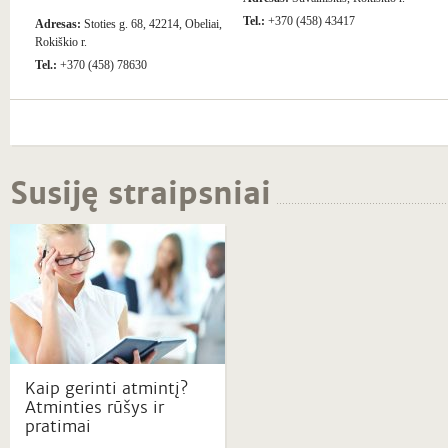
Tel.:
+370 (458) 43417
Adresas:
Stoties g. 68, 42214, Obeliai,
Rokiškio r.
Tel.:
+370 (458) 78630
Susiję straipsniai
Kaip gerinti atmintį?
Atminties rūšys ir
pratimai