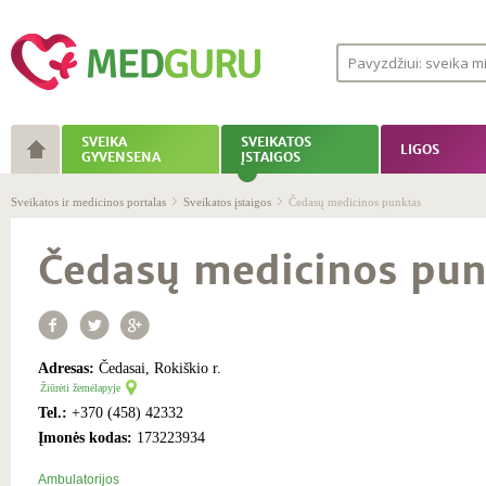
SVEIKA
SVEIKATOS
LIGOS
GYVENSENA
ĮSTAIGOS
Sveikatos ir medicinos portalas
Sveikatos įstaigos
Čedasų medicinos punktas
Čedasų medicinos pun
Adresas:
Čedasai, Rokiškio r.
Žiūrėti žemėlapyje
Tel.:
+370 (458) 42332
Įmonės kodas:
173223934
Ambulatorijos