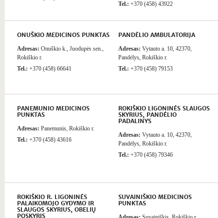
Tel.:
+370 (458) 43922
ONUŠKIO MEDICINOS PUNKTAS
PANDĖLIO AMBULATORIJA
Adresas:
Onuškio k., Juodupės sen.,
Adresas:
Vytauto a. 10, 42370,
Rokiškio r.
Pandėlys, Rokiškio r.
Tel.:
+370 (458) 66641
Tel.:
+370 (458) 79153
PANEMUNIO MEDICINOS
ROKIŠKIO LIGONINĖS SLAUGOS
PUNKTAS
SKYRIUS, PANDĖLIO
PADALINYS
Adresas:
Panemunis, Rokiškio r.
Adresas:
Vytauto a. 10, 42370,
Tel.:
+370 (458) 43616
Pandėlys, Rokiškio r.
Tel.:
+370 (458) 79346
ROKIŠKIO R. LIGONINĖS
SUVAINIŠKIO MEDICINOS
PALAIKOMOJO GYDYMO IR
PUNKTAS
SLAUGOS SKYRIUS, OBELIŲ
POSKYRIS
Adresas:
Suvainiškis, Rokiškio r.