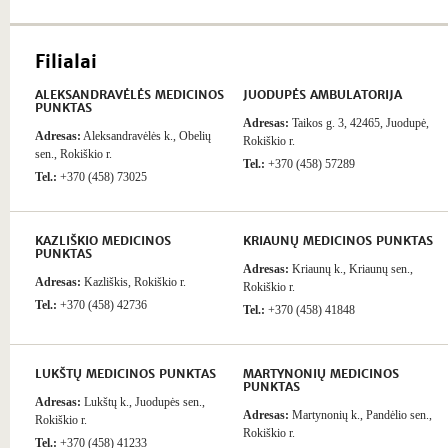
Filialai
ALEKSANDRAVĖLĖS MEDICINOS
JUODUPĖS AMBULATORIJA
PUNKTAS
Adresas:
Taikos g. 3, 42465, Juodupė,
Adresas:
Aleksandravėlės k., Obelių
Rokiškio r.
sen., Rokiškio r.
Tel.:
+370 (458) 57289
Tel.:
+370 (458) 73025
KAZLIŠKIO MEDICINOS
KRIAUNŲ MEDICINOS PUNKTAS
PUNKTAS
Adresas:
Kriaunų k., Kriaunų sen.,
Adresas:
Kazliškis, Rokiškio r.
Rokiškio r.
Tel.:
+370 (458) 42736
Tel.:
+370 (458) 41848
LUKŠTŲ MEDICINOS PUNKTAS
MARTYNONIŲ MEDICINOS
PUNKTAS
Adresas:
Lukštų k., Juodupės sen.,
Adresas:
Martynonių k., Pandėlio sen.,
Rokiškio r.
Rokiškio r.
Tel.:
+370 (458) 41233