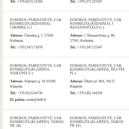
Tel.:
+370 (615) 52184
Tel.:
+370 (37) 221507
EUROKOS, PARDUOTUVĖ, UAB
EUROKOS, PARDUOTUVĖ, UAB
KOSMELITA (KĖDAINIAI,
KOSMELITA (KĖDAINIAI, J.
CHEMIKŲ G.)
BASANAVIČIAUS G.)
Adresas:
Chemikų g. 1, 57420,
Adresas:
J. Basanavičiaus g. 80,
Kėdainiai
57361, Kėdainiai
Tel.:
+370 (347) 71078
Tel.:
+370 (347) 55347
EUROKOS, PARDUOTUVĖ, UAB
EUROKOS, PARDUOTUVĖ, UAB
KOSMELITA (KLAIPĖDA,
KOSMELITA (KLAIPĖDA, ŠILUTĖS
NAIKUPĖS G.)
PL.)
Adresas:
Naikupės g. 18, 93189,
Adresas:
Šilutės pl. 40A, 94137,
Klaipėda
Klaipėda
Tel.:
+370 (615) 64730
Tel.:
+370 (46) 344358
El. paštas:
nraila@delfi.lt
EUROKOS, PARDUOTUVĖ, UAB
EUROKOS, PARDUOTUVĖ, UAB
KOSMELITA (KLAIPĖDA, TAIKOS
KOSMELITA (KLAIPĖDA, TAIKOS
PR. 28)
PR. 61)