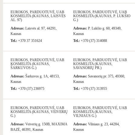
EUROKOS, PARDUOTUVĖ, UAB
EUROKOS, PARDUOTUVĖ, UAB
KOSMELITA (KAUNAS, LAISVĖS
KOSMELITA (KAUNAS, P. LUKŠIO
AL. 97)
G.)
Adresas:
Laisvės al. 97, 44291,
Adresas:
P. Lukšio g. 60, 49349,
Kaunas
Kaunas
Tel.:
+370 37 351624
Tel.:
+370 (37) 314088
EUROKOS, PARDUOTUVĖ, UAB
EUROKOS, PARDUOTUVĖ, UAB
KOSMELITA (KAUNAS,
KOSMELITA (KAUNAS,
ŠARKUVOS G.)
SAVANORIŲ PR.)
Adresas:
Šarkuvos g. 1A, 48153,
Adresas:
Savanorių pr. 375, 49360,
Kaunas
Kaunas
Tel.:
+370 (37) 236975
Tel.:
+370 (37) 313955
EUROKOS, PARDUOTUVĖ, UAB
EUROKOS, PARDUOTUVĖ, UAB
KOSMELITA (KAUNAS, VEIVERIŲ
KOSMELITA (KAUNAS,
G.)
VILNIAUS G.)
Adresas:
Veiverių g. 150B, MAXIMA
Adresas:
Vilniaus g. 23, 44284,
BAZĖ, 46391, Kaunas
Kaunas