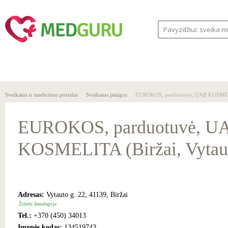
SVEIKA
SVEIKATOS
LIGOS
GYVENSENA
ĮSTAIGOS
Sveikatos ir medicinos portalas
Sveikatos įstaigos
EUROKOS, parduotuvė, UAB KOSMELIT
EUROKOS, parduotuvė, U
KOSMELITA (Biržai, Vytaut
Adresas:
Vytauto g. 22, 41139, Biržai
Žiūrėti žemėlapyje
Tel.:
+370 (450) 34013
Įmonės kodas:
134519743