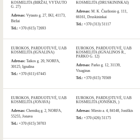
KOSMELITA (BIRŽAI, VYTAUTO
KOSMELITA (DRUSKININKAI)
G. 27)
Adresas:
M. K. Čiurlionio g. 111,
Adresas:
Vytauto g. 27, IKI, 41173,
66161, Druskininkai
Biržai
Tel.:
+370 (313) 51117
Tel.:
+370 (615) 72693
EUROKOS, PARDUOTUVĖ, UAB
EUROKOS, PARDUOTUVĖ, UAB
KOSMELITA (IGNALINA)
KOSMELITA (IGNALINOS R.,
PARKO G. 12)
Adresas:
Taikos g. 20, NORFA,
Adresas:
Parko g. 12, 31139,
30125, Ignalina
Visaginas
Tel.:
+370 (611) 67445
Tel.:
+370 (615) 70569
EUROKOS, PARDUOTUVĖ, UAB
EUROKOS, PARDUOTUVĖ, UAB
KOSMELITA (JONAVA)
KOSMELITA (JONIŠKIS, )
Adresas:
Chemikų g. 2, NORFA,
Adresas:
Miesto a. 4, 84148, Joniškis
55255, Jonava
Tel.:
+370 (426) 51175
Tel.:
+370 (615) 59703