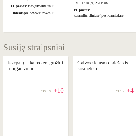
Tel.:
+370 (5) 2311908
El. paštas:
info@kosmelita.lt
El. paštas:
Tinklalapis:
www.eurokos.lt
kosmelita.vilnius@post.omnitel.net
Susiję straipsniai
Kvepalų įtaka moters grožiui
Galvos skausmo priežastis –
ir organizmui
kosmetika
+10
+4
+10 / -0
+4 / -0