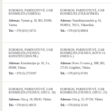
EUROKOS, PARDUOTUVĖ, UAB
EUROKOS, PARDUOTUVĖ, UAB
KOSMELITA (VARĖNA)
KOSMELITA (VILKAVIŠKIS)
Adresas:
Vytauto g. 18, IKI, 65189,
Adresas:
Nepriklausomybės g. 61,
Varėna
NORFA, 70111, Vilkaviškis
Tel.:
+370 (615) 54721
Tel.:
+370 (615) 60924
EUROKOS, PARDUOTUVĖ, UAB
EUROKOS, PARDUOTUVĖ, UAB
KOSMELITA (VILNIUS,
KOSMELITA (VILNIUS, KOVO 11-
KONSTITUCIJOS PR.)
OSIOS G.)
Adresas:
Konstitucijos pr. 16, 3 a.,
Adresas:
Kovo 11-osios g. 39B, IKI,
09308, Vilnius
27119, Grigiškės, Vilnius
Tel.:
+370 (5) 2733197
Tel.:
+370 (615) 67191
EUROKOS, PARDUOTUVĖ, UAB
EUROKOS, PARDUOTUVĖ, UAB
KOSMELITA (VILNIUS, OZO G. 18)
KOSMELITA (VILNIUS, OZO G. 25)
Adresas:
Ozo g. 18, 08243, Vilnius
Adresas:
Ozo g. 25, 07150, Vilnius
Tel.:
+370 (611) 49151
Tel.:
+370 (614) 31141