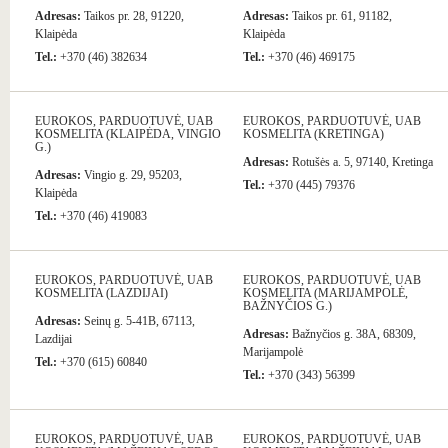
Adresas:
Taikos pr. 28, 91220,
Adresas:
Taikos pr. 61, 91182,
Klaipėda
Klaipėda
Tel.:
+370 (46) 382634
Tel.:
+370 (46) 469175
EUROKOS, PARDUOTUVĖ, UAB
EUROKOS, PARDUOTUVĖ, UAB
KOSMELITA (KLAIPĖDA, VINGIO
KOSMELITA (KRETINGA)
G.)
Adresas:
Rotušės a. 5, 97140, Kretinga
Adresas:
Vingio g. 29, 95203,
Tel.:
+370 (445) 79376
Klaipėda
Tel.:
+370 (46) 419083
EUROKOS, PARDUOTUVĖ, UAB
EUROKOS, PARDUOTUVĖ, UAB
KOSMELITA (LAZDIJAI)
KOSMELITA (MARIJAMPOLĖ,
BAŽNYČIOS G.)
Adresas:
Seinų g. 5-41B, 67113,
Adresas:
Bažnyčios g. 38A, 68309,
Lazdijai
Marijampolė
Tel.:
+370 (615) 60840
Tel.:
+370 (343) 56399
EUROKOS, PARDUOTUVĖ, UAB
EUROKOS, PARDUOTUVĖ, UAB