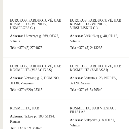
EUROKOS, PARDUOTUVĖ, UAB
EUROKOS, PARDUOTUVĖ, UAB
KOSMELITA (VILNIUS,
KOSMELITA (VILNIUS,
UKMERGĖS G.)
VIRŠULIŠKIŲ G.)
Adresas:
Ukmergės g. 369, 06327,
Adresas:
Viršuliškių g. 40, 05112,
Vilnius
Vilnius
Tel.:
+370 (5) 2701075
Tel.:
+370 (5) 2413265
EUROKOS, PARDUOTUVĖ, UAB
EUROKOS, PARDUOTUVĖ, UAB
KOSMELITA (VISAGINAS)
KOSMELITA (ZARASAI)
Adresas:
Veteranų g. 2, DOMINO,
Adresas:
Vytauto g. 28, NORFA,
31138, Visaginas
32120, Zarasai
Tel.:
+370 (620) 25315
Tel.:
+370 (615) 70540
KOSMELITA, UAB
KOSMELITA, UAB VILNIAUS
FILIALAS
Adresas:
Taikos pr. 100, 51194,
Adresas:
Vilkpėdės g. 8, 03151,
Kaunas
Vilnius
Tel.:
+370 (37) 351626