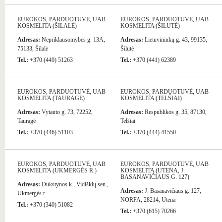
EUROKOS, PARDUOTUVĖ, UAB
EUROKOS, PARDUOTUVĖ, UAB
KOSMELITA (ŠILALĖ)
KOSMELITA (ŠILUTĖ)
Adresas:
Nepriklausomybės g. 13A,
Adresas:
Lietuvininkų g. 43, 99135,
75133, Šilalė
Šilutė
Tel.:
+370 (449) 51263
Tel.:
+370 (441) 62389
EUROKOS, PARDUOTUVĖ, UAB
EUROKOS, PARDUOTUVĖ, UAB
KOSMELITA (TAURAGĖ)
KOSMELITA (TELŠIAI)
Adresas:
Vytauto g. 73, 72252,
Adresas:
Respublikos g. 35, 87130,
Tauragė
Telšiai
Tel.:
+370 (446) 51103
Tel.:
+370 (444) 41550
EUROKOS, PARDUOTUVĖ, UAB
EUROKOS, PARDUOTUVĖ, UAB
KOSMELITA (UKMERGĖS R.)
KOSMELITA (UTENA, J.
BASANAVIČIAUS G. 127)
Adresas:
Dukstynos k., Vidiškių sen.,
Adresas:
J. Basanavičiaus g. 127,
Ukmergės r.
NORFA, 28214, Utena
Tel.:
+370 (340) 51082
Tel.:
+370 (615) 70266