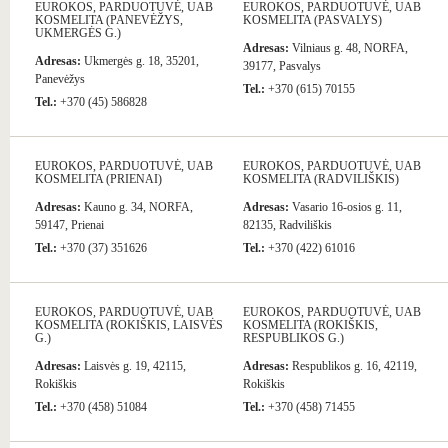
EUROKOS, PARDUOTUVĖ, UAB
EUROKOS, PARDUOTUVĖ, UAB
KOSMELITA (PANEVĖŽYS,
KOSMELITA (PASVALYS)
UKMERGĖS G.)
Adresas:
Vilniaus g. 48, NORFA,
Adresas:
Ukmergės g. 18, 35201,
39177, Pasvalys
Panevėžys
Tel.:
+370 (615) 70155
Tel.:
+370 (45) 586828
EUROKOS, PARDUOTUVĖ, UAB
EUROKOS, PARDUOTUVĖ, UAB
KOSMELITA (PRIENAI)
KOSMELITA (RADVILIŠKIS)
Adresas:
Kauno g. 34, NORFA,
Adresas:
Vasario 16-osios g. 11,
59147, Prienai
82135, Radviliškis
Tel.:
+370 (37) 351626
Tel.:
+370 (422) 61016
EUROKOS, PARDUOTUVĖ, UAB
EUROKOS, PARDUOTUVĖ, UAB
KOSMELITA (ROKIŠKIS, LAISVĖS
KOSMELITA (ROKIŠKIS,
G.)
RESPUBLIKOS G.)
Adresas:
Laisvės g. 19, 42115,
Adresas:
Respublikos g. 16, 42119,
Rokiškis
Rokiškis
Tel.:
+370 (458) 51084
Tel.:
+370 (458) 71455