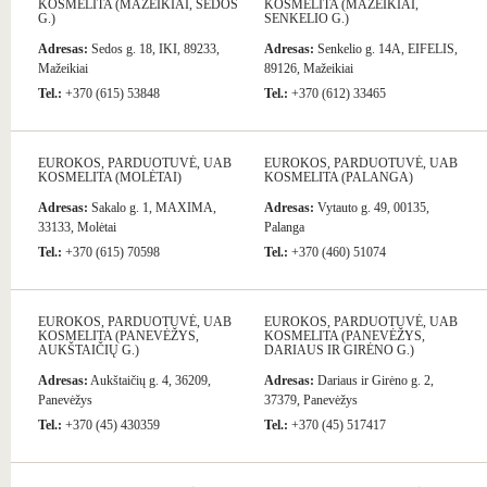
KOSMELITA (MAŽEIKIAI, SEDOS
KOSMELITA (MAŽEIKIAI,
G.)
SENKELIO G.)
Adresas:
Sedos g. 18, IKI, 89233,
Adresas:
Senkelio g. 14A, EIFELIS,
Mažeikiai
89126, Mažeikiai
Tel.:
+370 (615) 53848
Tel.:
+370 (612) 33465
EUROKOS, PARDUOTUVĖ, UAB
EUROKOS, PARDUOTUVĖ, UAB
KOSMELITA (MOLĖTAI)
KOSMELITA (PALANGA)
Adresas:
Sakalo g. 1, MAXIMA,
Adresas:
Vytauto g. 49, 00135,
33133, Molėtai
Palanga
Tel.:
+370 (615) 70598
Tel.:
+370 (460) 51074
EUROKOS, PARDUOTUVĖ, UAB
EUROKOS, PARDUOTUVĖ, UAB
KOSMELITA (PANEVĖŽYS,
KOSMELITA (PANEVĖŽYS,
AUKŠTAIČIŲ G.)
DARIAUS IR GIRĖNO G.)
Adresas:
Aukštaičių g. 4, 36209,
Adresas:
Dariaus ir Girėno g. 2,
Panevėžys
37379, Panevėžys
Tel.:
+370 (45) 430359
Tel.:
+370 (45) 517417