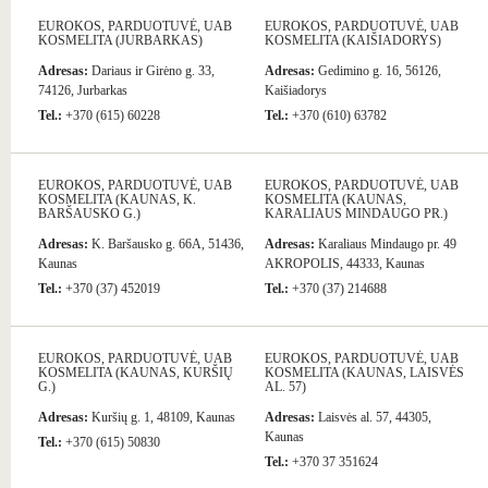
EUROKOS, PARDUOTUVĖ, UAB
EUROKOS, PARDUOTUVĖ, UAB
KOSMELITA (JURBARKAS)
KOSMELITA (KAIŠIADORYS)
Adresas:
Dariaus ir Girėno g. 33,
Adresas:
Gedimino g. 16, 56126,
74126, Jurbarkas
Kaišiadorys
Tel.:
+370 (615) 60228
Tel.:
+370 (610) 63782
EUROKOS, PARDUOTUVĖ, UAB
EUROKOS, PARDUOTUVĖ, UAB
KOSMELITA (KAUNAS, K.
KOSMELITA (KAUNAS,
BARŠAUSKO G.)
KARALIAUS MINDAUGO PR.)
Adresas:
K. Baršausko g. 66A, 51436,
Adresas:
Karaliaus Mindaugo pr. 49
Kaunas
AKROPOLIS, 44333, Kaunas
Tel.:
+370 (37) 452019
Tel.:
+370 (37) 214688
EUROKOS, PARDUOTUVĖ, UAB
EUROKOS, PARDUOTUVĖ, UAB
KOSMELITA (KAUNAS, KURŠIŲ
KOSMELITA (KAUNAS, LAISVĖS
G.)
AL. 57)
Adresas:
Kuršių g. 1, 48109, Kaunas
Adresas:
Laisvės al. 57, 44305,
Kaunas
Tel.:
+370 (615) 50830
Tel.:
+370 37 351624