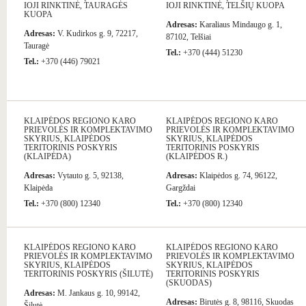
IOJI RINKTINĖ, TAURAGĖS
IOJI RINKTINĖ, TELŠIŲ KUOPA
KUOPA
Adresas:
Karaliaus Mindaugo g. 1,
Adresas:
V. Kudirkos g. 9, 72217,
87102, Telšiai
Tauragė
Tel.:
+370 (444) 51230
Tel.:
+370 (446) 79021
KLAIPĖDOS REGIONO KARO
KLAIPĖDOS REGIONO KARO
PRIEVOLĖS IR KOMPLEKTAVIMO
PRIEVOLĖS IR KOMPLEKTAVIMO
SKYRIUS, KLAIPĖDOS
SKYRIUS, KLAIPĖDOS
TERITORINIS POSKYRIS
TERITORINIS POSKYRIS
(KLAIPĖDA)
(KLAIPĖDOS R.)
Adresas:
Vytauto g. 5, 92138,
Adresas:
Klaipėdos g. 74, 96122,
Klaipėda
Gargždai
Tel.:
+370 (800) 12340
Tel.:
+370 (800) 12340
KLAIPĖDOS REGIONO KARO
KLAIPĖDOS REGIONO KARO
PRIEVOLĖS IR KOMPLEKTAVIMO
PRIEVOLĖS IR KOMPLEKTAVIMO
SKYRIUS, KLAIPĖDOS
SKYRIUS, KLAIPĖDOS
TERITORINIS POSKYRIS (ŠILUTĖ)
TERITORINIS POSKYRIS
(SKUODAS)
Adresas:
M. Jankaus g. 10, 99142,
Adresas:
Birutės g. 8, 98116, Skuodas
Šilutė