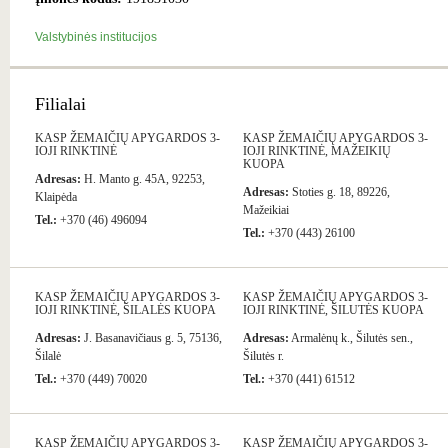
Valstybinės institucijos
Filialai
KASP ŽEMAIČIŲ APYGARDOS 3-
KASP ŽEMAIČIŲ APYGARDOS 3-
IOJI RINKTINĖ
IOJI RINKTINĖ, MAŽEIKIŲ
KUOPA
Adresas:
H. Manto g. 45A, 92253,
Adresas:
Stoties g. 18, 89226,
Klaipėda
Mažeikiai
Tel.:
+370 (46) 496094
Tel.:
+370 (443) 26100
KASP ŽEMAIČIŲ APYGARDOS 3-
KASP ŽEMAIČIŲ APYGARDOS 3-
IOJI RINKTINĖ, ŠILALĖS KUOPA
IOJI RINKTINĖ, ŠILUTĖS KUOPA
Adresas:
J. Basanavičiaus g. 5, 75136,
Adresas:
Armalėnų k., Šilutės sen.,
Šilalė
Šilutės r.
Tel.:
+370 (449) 70020
Tel.:
+370 (441) 61512
KASP ŽEMAIČIŲ APYGARDOS 3-
KASP ŽEMAIČIŲ APYGARDOS 3-