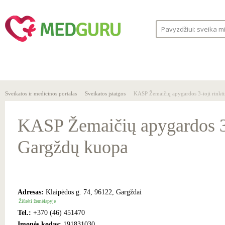
SVEIKA
SVEIKATOS
LIGOS
GYVENSENA
ĮSTAIGOS
Sveikatos ir medicinos portalas
Sveikatos įstaigos
KASP Žemaičių apygardos 3-ioji rinkt
KASP Žemaičių apygardos 3-i
Gargždų kuopa
Adresas:
Klaipėdos g. 74, 96122, Gargždai
Žiūrėti žemėlapyje
Tel.:
+370 (46) 451470
Įmonės kodas:
191831030