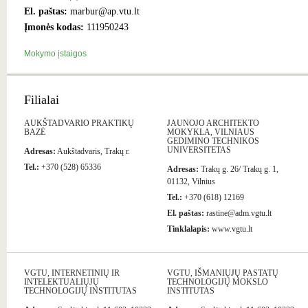
El. paštas:
marbur@ap.vtu.lt
Įmonės kodas:
111950243
Mokymo įstaigos
Filialai
AUKŠTADVARIO PRAKTIKŲ
JAUNOJO ARCHITEKTO
BAZĖ
MOKYKLA, VILNIAUS
GEDIMINO TECHNIKOS
UNIVERSITETAS
Adresas:
Aukštadvaris, Trakų r.
Tel.:
+370 (528) 65336
Adresas:
Trakų g. 26/ Trakų g. 1,
01132, Vilnius
Tel.:
+370 (618) 12169
El. paštas:
rastine@adm.vgtu.lt
Tinklalapis:
www.vgtu.lt
VGTU, INTERNETINIŲ IR
VGTU, IŠMANIŲJŲ PASTATŲ
INTELEKTUALIŲJŲ
TECHNOLOGIJŲ MOKSLO
TECHNOLOGIJŲ INSTITUTAS
INSTITUTAS