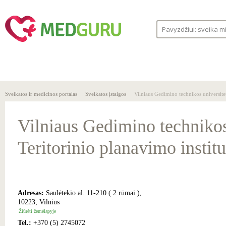
SVEIKA
SVEIKATOS
LIGOS
GYVENSENA
ĮSTAIGOS
Sveikatos ir medicinos portalas
Sveikatos įstaigos
Vilniaus Gedimino technikos universitet
Vilniaus Gedimino technikos
Teritorinio planavimo institu
Adresas:
Saulėtekio al. 11-210 ( 2 rūmai ),
10223, Vilnius
Žiūrėti žemėlapyje
Tel.:
+370 (5) 2745072