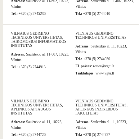
Adresas:
Saulėtekio al. 11-602, 10223,
Adresas:
Saulėtekio al. 11-602, 10223,
Vilnius
Vilnius
Tel.:
+370 (5) 2745236
Tel.:
+370 (5) 2744910
VILNAIUS GEDIMINO
VILNIAUS GEDIMINO
TECHNIKOS UNIVERSITETAS,
TECHNIKOS UNIVERSITETAS
TAIKOMOSIOS INFORMATIKOS
INSTITUTAS
Adresas:
Saulėtekio al. 11, 10223,
Vilnius
Adresas:
Saulėtekio al. 11-607, 10223,
Tel.:
+370 (5) 2744930
Vilnius
El. paštas:
rector@vgtu.lt
Tel.:
+370 (5) 2744913
Tinklalapis:
www.vgtu.lt
VILNIAUS GEDIMINO
VILNIAUS GEDIMINO
TECHNIKOS UNIVERSITETAS,
TECHNIKOS UNIVERSITETAS,
APLINKOS APSAUGOS
APLINKOS INŽINERIJOS
INSTITUTAS
FAKULTETAS
Adresas:
Saulėtekio al. 11, 10223,
Adresas:
Saulėtekio al. 11, 10223,
Vilnius
Vilnius
Tel.:
+370 (5) 2744726
Tel.:
+370 (5) 2744727