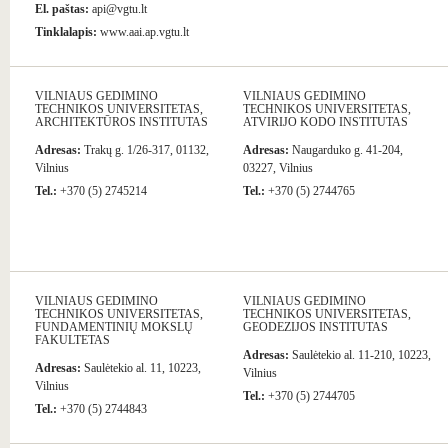
El. paštas:
api@vgtu.lt
Tinklalapis:
www.aai.ap.vgtu.lt
VILNIAUS GEDIMINO
VILNIAUS GEDIMINO
TECHNIKOS UNIVERSITETAS,
TECHNIKOS UNIVERSITETAS,
ARCHITEKTŪROS INSTITUTAS
ATVIRIJO KODO INSTITUTAS
Adresas:
Trakų g. 1/26-317, 01132,
Adresas:
Naugarduko g. 41-204,
Vilnius
03227, Vilnius
Tel.:
+370 (5) 2745214
Tel.:
+370 (5) 2744765
VILNIAUS GEDIMINO
VILNIAUS GEDIMINO
TECHNIKOS UNIVERSITETAS,
TECHNIKOS UNIVERSITETAS,
FUNDAMENTINIŲ MOKSLŲ
GEODEZIJOS INSTITUTAS
FAKULTETAS
Adresas:
Saulėtekio al. 11-210, 10223,
Adresas:
Saulėtekio al. 11, 10223,
Vilnius
Vilnius
Tel.:
+370 (5) 2744705
Tel.:
+370 (5) 2744843