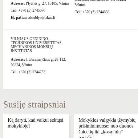
Adresas:
Plytinės g. 27, 10105, Vilnius
Vilnius
Tel.:
+370 (5) 2745070
Tel.:
+370 (5) 2744888
El. paštas:
abaublys@takas.lt
VILNIAUS GEDININO
TECHNIKOS UNIVERSITETAS,
MECHANIKOS MOKSLŲ
INSTITUTAS
Adresas:
J. Basanavičiaus g. 28-112,
03224, Vilnius
Tel.:
+370 (5) 2744753
Susiję straipsniai
Ką daryti, kad vaikui sektųsi
Mokyklos valgykla įžymybių
mokykloje?
prisiminimuose: nuo duonos
šnicelių iki „kosminių“
padažų