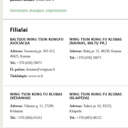
Asociacijos, draugijos, organizacijos
Filialai
BALTIJOS WING TSUN KUNGFU
WING TSUN KUNG FU KLUBAS
ASOCIACIJA
(KAUNAS, BALTŲ PR.)
Adresas:
Savanorių pr. 363-313,
Adresas:
Baltų pr. 51, 48239, Kaunas
49425, Kaunas
Tel.:
+370 (650) 59071
Tel.:
+370 (650) 59071
El. paštas:
donatas@wingtsun.lt
Tinklalapis:
www.wt.lt
WING TSUN KUNG FU KLUBAS
WING TSUN KUNG FU KLUBAS
(KĖDAINIAI)
(KLAIPĖDA)
Adresas:
Vilniaus g. 11, 57209,
Adresas:
Taikos pr. 62, 93225,
Kėdainiai
Klaipėda
Tel.:
+370 (684) 61412
Tel.:
+370 (685) 08122