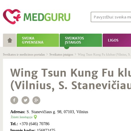
SVEIKA
SVEIKATOS
LIGOS
GYVENSENA
ĮSTAIGOS
Sveikatos ir medicinos portalas
Sveikatos įstaigos
Wing Tsun Kung Fu klubas (Vilnius, S. 
Wing Tsun Kung Fu kl
(Vilnius, S. Stanevičiau
Adresas:
S. Stanevičiaus g. 98, 07103, Vilnius
Žiūrėti žemėlapyje
Tel.:
+370 (646) 70786
Įmonės kodas:
156872475