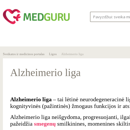
SVEIKA
SVEIKATOS
LIGOS
GYVENSENA
ĮSTAIGOS
Sveikatos ir medicinos portalas
Ligos
Alzheimerio liga
Alzheimerio liga
Alzheimerio liga
– tai lėtinė neurodegeneracinė li
kognityvinės (pažintinės) žmogaus funkcijos ir at
Alzheimerio liga neišgydoma, progresuojanti, ilgai 
pažeidžia
smegenų
smilkinines, momenines skiltis