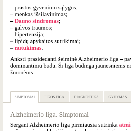
– prastos gyvenimo sąlygos;
– menkas išsilavinimas;
–
Dauno sindromas
;
– galvos traumos;
– hipertenzija;
– lipidų apykaitos sutrikimai;
–
nutukimas
.
Anksti prasidedanti šeiminė Alzheimerio liga – p
dominantiniu būdu. Ši liga būdinga jaunesniems n
žmonėms.
SIMPTOMAI
LIGOS EIGA
DIAGNOSTIKA
GYDYMAS
Alzheimerio liga. Simptomai
Sergant Alzheimerio liga pirmiausia sutrinka
atmi