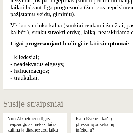
nežymus jos pablogėjimas (sunku prisiminti naują 
laikui bėgant liga progresuoja (žmogus neprisimen
pažįstamų veidų, giminių).
Vėliau sutrinka kalba (sunkiai renkami žodžiai, pa
kalbėti), sunku suvokti erdvę, laiką, neatskiriama d
Ligai progresuojant būdingi ir kiti simptomai:
- kliedesiai;
- neadekvatus elgesys;
- haliucinacijos;
- traukuliai.
Susiję straipsniai
Nuo Alzheimerio ligos
Kaip išvengti kačių
neapsaugotas niekas, tačiau
įdrėskimų sukeliamų
galima ją diagnozuoti laiku
infekcijų?