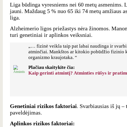
Liga būdinga vyresniems nei 60 metų asmenims. La
jauni. Maždaug 5 % nuo 65 iki 74 metų amžiaus a
liga.
Alzheimerio ligos priežastys nėra žinomos. Manom
turi genetiniai ir aplinkos veiksniai.
„… fizinė veikla taip pat labai naudinga ir svar
atminčiai. Mankštos ar kitokio pobūdžio fizinio 
organizmo kraujotaka. “
Plačiau skaitykite čia:
Kaip gerinti atmintį? Atminties rūšys ir pratim
Genetiniai rizikos faktoriai
. Svarbiausias iš jų –
paveldėjimas.
Aplinkos rizikos faktoriai: