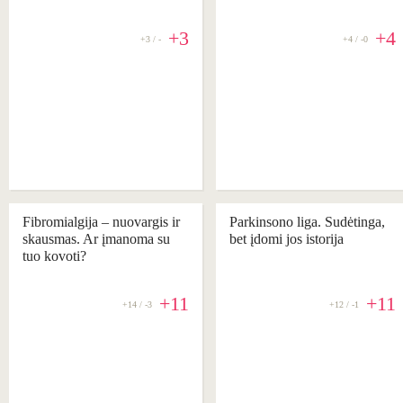
+3
+4
+3 / -
+4 / -0
REKOMENDUOJAME
Fibromialgija – nuovargis ir
Parkinsono liga. Sudėtinga,
skausmas. Ar įmanoma su
bet įdomi jos istorija
tuo kovoti?
+11
+11
+14 / -3
+12 / -1