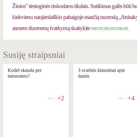
Žinios" tiesioginės rinkodaros tikslais. Sutikimas galės būti 
kiekvieno naujienlaiškio pabaigoje esančią nuorodą „Atsisaky
asmens duomenų tvarkymą skaitykite
PRIVATUMO POLITIKOJE.
Susiję straipsniai
Kodėl skauda per
3 svarbūs klausimai apie
mėnesines?
dantis
+2
+4
+2 / -
+4 / -
REKOMENDUOJAME