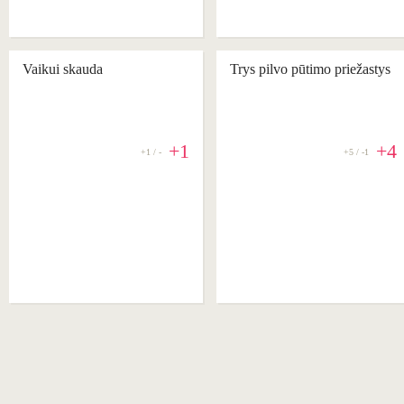
Vaikui skauda
Trys pilvo pūtimo priežastys
+1
+4
+1 / -
+5 / -1