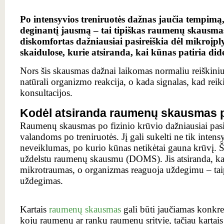
Po intensyvios treniruotės dažnas jaučia tempim
deginantį jausmą – tai tipiškas raumenų skausma
diskomfortas dažniausiai pasireiškia dėl mikroį
skaidulose, kurie atsiranda, kai kūnas patiria dide
Nors šis skausmas dažnai laikomas normaliu reiškiniu,
natūrali organizmo reakcija, o kada signalas, kad reik
konsultacijos.
Kodėl atsiranda raumenų skausmas 
Raumenų skausmas po fizinio krūvio dažniausiai pasi
valandoms po treniruotės. Jį gali sukelti ne tik intensy
neveiklumas, po kurio kūnas netikėtai gauna krūvį. Š
uždelstu raumenų skausmu (DOMS). Jis atsiranda, ka
mikrotraumas, o organizmas reaguoja uždegimu – ta
uždegimas.
Kartais
raumenų skausmas
gali būti jaučiamas konkre
kojų raumenų ar rankų raumenų srityje, tačiau kartais 