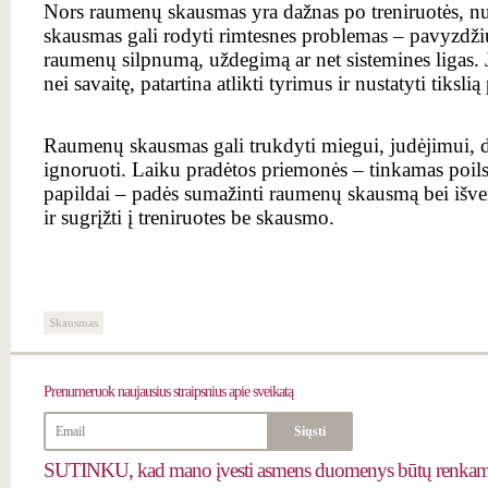
Nors raumenų skausmas yra dažnas po treniruotės, nuol
skausmas gali rodyti rimtesnes problemas – pavyzdži
raumenų silpnumą, uždegimą ar net sistemines ligas. J
nei savaitę, patartina atlikti tyrimus ir nustatyti tikslią 
Raumenų skausmas gali trukdyti miegui, judėjimui, da
ignoruoti. Laiku pradėtos priemonės – tinkamas poilsi
papildai – padės sumažinti raumenų skausmą bei išve
ir sugrįžti į treniruotes be skausmo.
Skausmas
Prenumeruok
naujausius straipsnius apie sveikatą
SUTINKU, kad mano įvesti asmens duomenys būtų renkami 