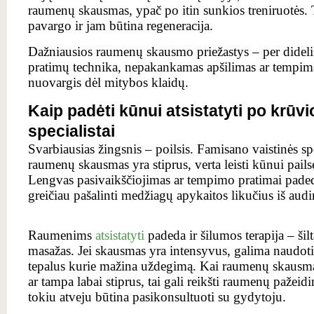
raumenų skausmas, ypač po itin sunkios treniruotės.
pavargo ir jam būtina regeneracija.
Dažniausios raumenų skausmo priežastys – per didelis
pratimų technika, nepakankamas apšilimas ar tempima
nuovargis dėl mitybos klaidų.
Kaip padėti kūnui atsistatyti po krūvi
specialistai
Svarbiausias žingsnis – poilsis. Famisano vaistinės spe
raumenų skausmas yra stiprus, verta leisti kūnui pail
Lengvas pasivaikščiojimas ar tempimo pratimai padeda
greičiau pašalinti medžiagų apykaitos likučius iš audi
Raumenims
atsistatyti
padeda ir šilumos terapija – šil
masažas. Jei skausmas yra intensyvus, galima naudo
tepalus kurie mažina uždegimą. Kai raumenų skausmas 
ar tampa labai stiprus, tai gali reikšti raumenų pažeid
tokiu atveju būtina pasikonsultuoti su gydytoju.