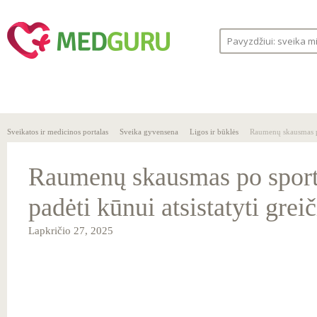
SVEIKA
SVEIKATOS
LIGOS
GYVENSENA
ĮSTAIGOS
Sveikatos ir medicinos portalas
Sveika gyvensena
Ligos ir būklės
Raumenų skausmas po 
Raumenų skausmas po sport
padėti kūnui atsistatyti grei
Lapkričio 27, 2025