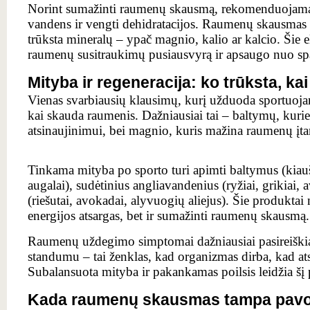
Norint sumažinti raumenų skausmą, rekomenduojama
vandens ir vengti dehidratacijos. Raumenų skausmas ga
trūksta mineralų – ypač magnio, kalio ar kalcio. Šie 
raumenų susitraukimų pusiausvyrą ir apsaugo nuo s
Mityba ir regeneracija: ko trūksta, k
Vienas svarbiausių klausimų, kurį užduoda sportuoja
kai skauda raumenis. Dažniausiai tai – baltymų, kuri
atsinaujinimui, bei magnio, kuris mažina raumenų įt
Tinkama mityba po sporto turi apimti baltymus (kiauši
augalai), sudėtinius angliavandenius (ryžiai, grikiai, a
(riešutai, avokadai, alyvuogių aliejus). Šie produktai 
energijos atsargas, bet ir sumažinti raumenų skausmą.
Raumenų uždegimo simptomai dažniausiai pasireiškia
standumu – tai ženklas, kad organizmas dirba, kad atst
Subalansuota mityba ir pakankamas poilsis leidžia šį p
Kada raumenų skausmas tampa pavo