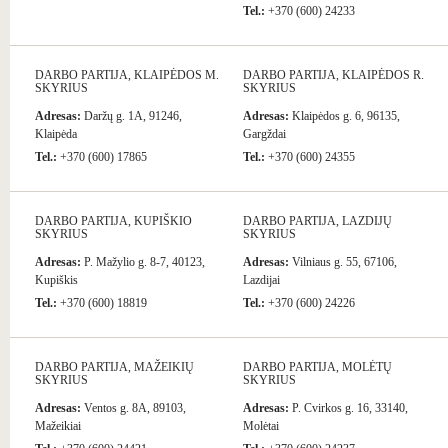
Tel.:
+370 (600) 24233
DARBO PARTIJA, KLAIPĖDOS M.
DARBO PARTIJA, KLAIPĖDOS R.
SKYRIUS
SKYRIUS
Adresas:
Daržų g. 1A, 91246,
Adresas:
Klaipėdos g. 6, 96135,
Klaipėda
Gargždai
Tel.:
+370 (600) 17865
Tel.:
+370 (600) 24355
DARBO PARTIJA, KUPIŠKIO
DARBO PARTIJA, LAZDIJŲ
SKYRIUS
SKYRIUS
Adresas:
P. Mažylio g. 8-7, 40123,
Adresas:
Vilniaus g. 55, 67106,
Kupiškis
Lazdijai
Tel.:
+370 (600) 18819
Tel.:
+370 (600) 24226
DARBO PARTIJA, MAŽEIKIŲ
DARBO PARTIJA, MOLĖTŲ
SKYRIUS
SKYRIUS
Adresas:
Ventos g. 8A, 89103,
Adresas:
P. Cvirkos g. 16, 33140,
Mažeikiai
Molėtai