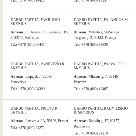
Tel.:
+370 (600) 24421
Tel.:
+370 (600) 24237
DARBO PARTIJA, PAKRUOJO
DARBO PARTIJA, PALANGOS M.
SKYRIUS
SKYRIUS
Adresas:
S. Dariaus ir S. Girėno g. 32-
Adresas:
Vytauto g. 96/Senojo
3, 83155, Pakruojis
Turgaus g. 2, 00132, Palanga
Tel.:
+370 (676) 96447
Tel.:
+370 (600) 33039
DARBO PARTIJA, PANEVĖŽIO R.
DARBO PARTIJA, PASVALIO R.
SKYRIUS
SKYRIUS
Adresas:
Liepų al. 7, 35140,
Adresas:
Vilniaus g. 7, 39146,
Panevėžys
Pasvalys
Tel.:
+370 (600) 24399
Tel.:
+370 (600) 43487
DARBO PARTIJA, PRIENŲ R.
DARBO PARTIJA, RADVILIŠKIO
SKYRIUS
R. SKYRIUS
Adresas:
Laisvės a. 2A, 59126, Prienai
Adresas:
Radvilų g. 17, 82177,
Radviliškis
Tel.:
+370 (600) 24272
Tel.:
+370 (600) 24210