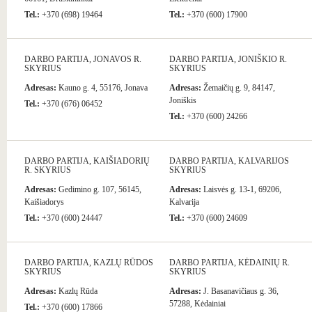
Tel.:
+370 (698) 19464
Tel.:
+370 (600) 17900
DARBO PARTIJA, JONAVOS R.
DARBO PARTIJA, JONIŠKIO R.
SKYRIUS
SKYRIUS
Adresas:
Kauno g. 4, 55176, Jonava
Adresas:
Žemaičių g. 9, 84147,
Joniškis
Tel.:
+370 (676) 06452
Tel.:
+370 (600) 24266
DARBO PARTIJA, KAIŠIADORIŲ
DARBO PARTIJA, KALVARIJOS
R. SKYRIUS
SKYRIUS
Adresas:
Gedimino g. 107, 56145,
Adresas:
Laisvės g. 13-1, 69206,
Kaišiadorys
Kalvarija
Tel.:
+370 (600) 24447
Tel.:
+370 (600) 24609
DARBO PARTIJA, KAZLŲ RŪDOS
DARBO PARTIJA, KĖDAINIŲ R.
SKYRIUS
SKYRIUS
Adresas:
Kazlų Rūda
Adresas:
J. Basanavičiaus g. 36,
57288, Kėdainiai
Tel.:
+370 (600) 17866