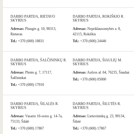
DARBO PARTIJA, RIETAVO
DARBO PARTIJA, ROKIŠKIO R.
SKYRIUS
SKYRIUS
Adresas:
Plungės g. 10, 90313,
Adresas:
Nepriklausomybės a. 8,
Rietavas
42115, Rokiškis
Tel.:
+370 (600) 18831
Tel.:
+370 (600) 24446
DARBO PARTIJA, ŠALČININKŲ R.
DARBO PARTIJA, ŠIAULIŲ M.
SKYRIUS
SKYRIUS
Adresas:
Plento g. 7, 17117,
Adresas:
Aušros al. 64, 76235, Šiauliai
Šalčininkai
Tel.:
+370 (600) 05000
Tel.:
+370 (600) 17910
DARBO PARTIJA, ŠILALĖS R.
DARBO PARTIJA, ŠILUTĖS R.
SKYRIUS
SKYRIUS
Adresas:
Vasario 16-osios g. 14-7a,
Adresas:
Lietuvininkų g. 23, 99134,
75133, Šilalė
Šilutė
Tel.:
+370 (600) 17867
Tel.:
+370 (600) 17867