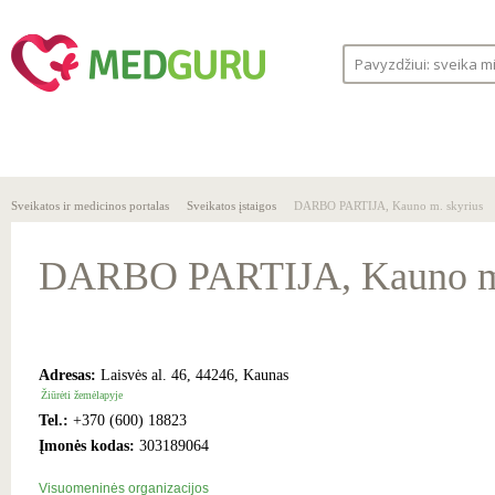
SVEIKA
SVEIKATOS
LIGOS
GYVENSENA
ĮSTAIGOS
Sveikatos ir medicinos portalas
Sveikatos įstaigos
DARBO PARTIJA, Kauno m. skyrius
DARBO PARTIJA, Kauno m.
Adresas:
Laisvės al. 46, 44246, Kaunas
Žiūrėti žemėlapyje
Tel.:
+370 (600) 18823
Įmonės kodas:
303189064
Visuomeninės organizacijos