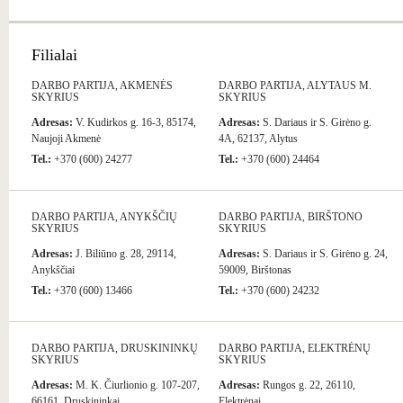
Filialai
DARBO PARTIJA, AKMENĖS
DARBO PARTIJA, ALYTAUS M.
SKYRIUS
SKYRIUS
Adresas:
V. Kudirkos g. 16-3, 85174,
Adresas:
S. Dariaus ir S. Girėno g.
Naujoji Akmenė
4A, 62137, Alytus
Tel.:
+370 (600) 24277
Tel.:
+370 (600) 24464
DARBO PARTIJA, ANYKŠČIŲ
DARBO PARTIJA, BIRŠTONO
SKYRIUS
SKYRIUS
Adresas:
J. Biliūno g. 28, 29114,
Adresas:
S. Dariaus ir S. Girėno g. 24,
Anykščiai
59009, Birštonas
Tel.:
+370 (600) 13466
Tel.:
+370 (600) 24232
DARBO PARTIJA, DRUSKININKŲ
DARBO PARTIJA, ELEKTRĖNŲ
SKYRIUS
SKYRIUS
Adresas:
M. K. Čiurlionio g. 107-207,
Adresas:
Rungos g. 22, 26110,
66161, Druskininkai
Elektrėnai