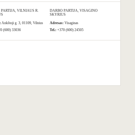
PARTIJA, VILNIAUS R.
DARBO PARTIJA, VISAGINO
US
SKYRIUS
:
Ankštoji g. 3, 01109, Vilnius
Adresas:
Visaginas
0 (600) 33036
Tel.:
+370 (600) 24505