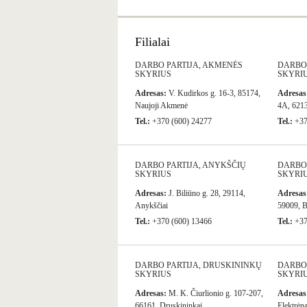
Filialai
DARBO PARTIJA, AKMENĖS
DARBO 
SKYRIUS
SKYRI
Adresas:
V. Kudirkos g. 16-3, 85174,
Adresas
Naujoji Akmenė
4A, 6213
Tel.:
+370 (600) 24277
Tel.:
+37
DARBO PARTIJA, ANYKŠČIŲ
DARBO 
SKYRIUS
SKYRI
Adresas:
J. Biliūno g. 28, 29114,
Adresas
Anykščiai
59009, B
Tel.:
+370 (600) 13466
Tel.:
+37
DARBO PARTIJA, DRUSKININKŲ
DARBO 
SKYRIUS
SKYRI
Adresas:
M. K. Čiurlionio g. 107-207,
Adresas
66161, Druskininkai
Elektrėna