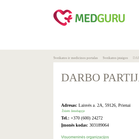
SVEIKA
SVEIKATO
GYVENSENA
ĮSTAIGOS
Sveikatos ir medicinos portalas
Sveikatos įstaigos
DAR
DARBO PARTIJA, 
Adresas:
Laisvės a. 2A, 59126, Prienai
Žiūrėti žemėlapyje
Tel.:
+370 (600) 24272
Įmonės kodas:
303189064
Visuomeninės organizacijos