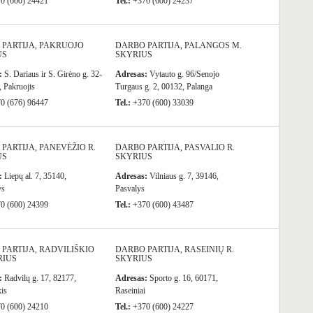
0 (600) 24421
Tel.:
+370 (600) 24237
PARTIJA, PAKRUOJO
DARBO PARTIJA, PALANGOS M.
US
SKYRIUS
:
S. Dariaus ir S. Girėno g. 32-
Adresas:
Vytauto g. 96/Senojo
, Pakruojis
Turgaus g. 2, 00132, Palanga
0 (676) 96447
Tel.:
+370 (600) 33039
PARTIJA, PANEVĖŽIO R.
DARBO PARTIJA, PASVALIO R.
US
SKYRIUS
:
Liepų al. 7, 35140,
Adresas:
Vilniaus g. 7, 39146,
ys
Pasvalys
0 (600) 24399
Tel.:
+370 (600) 43487
PARTIJA, RADVILIŠKIO
DARBO PARTIJA, RASEINIŲ R.
RIUS
SKYRIUS
:
Radvilų g. 17, 82177,
Adresas:
Sporto g. 16, 60171,
kis
Raseiniai
0 (600) 24210
Tel.:
+370 (600) 24227