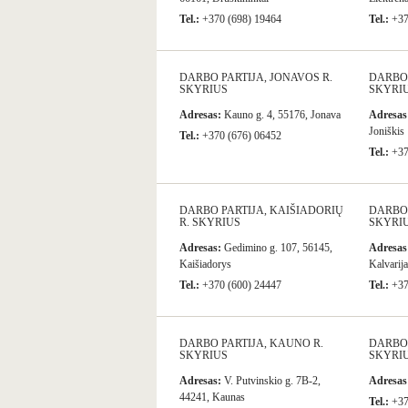
Tel.:
+370 (698) 19464
Tel.:
+37
DARBO PARTIJA, JONAVOS R.
DARBO 
SKYRIUS
SKYRI
Adresas:
Kauno g. 4, 55176, Jonava
Adresas
Joniškis
Tel.:
+370 (676) 06452
Tel.:
+37
DARBO PARTIJA, KAIŠIADORIŲ
DARBO 
R. SKYRIUS
SKYRI
Adresas:
Gedimino g. 107, 56145,
Adresas
Kaišiadorys
Kalvarija
Tel.:
+370 (600) 24447
Tel.:
+37
DARBO PARTIJA, KAUNO R.
DARBO 
SKYRIUS
SKYRI
Adresas:
V. Putvinskio g. 7B-2,
Adresas
44241, Kaunas
Tel.:
+37