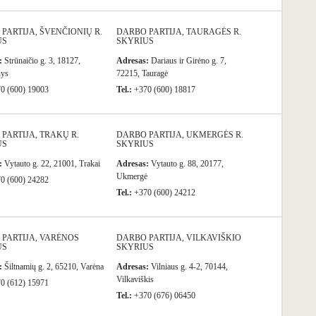
PARTIJA, ŠVENČIONIŲ R.
DARBO PARTIJA, TAURAGĖS R.
US
SKYRIUS
:
Strūnaičio g. 3, 18127,
Adresas:
Dariaus ir Girėno g. 7,
nys
72215, Tauragė
0 (600) 19003
Tel.:
+370 (600) 18817
PARTIJA, TRAKŲ R.
DARBO PARTIJA, UKMERGĖS R.
US
SKYRIUS
:
Vytauto g. 22, 21001, Trakai
Adresas:
Vytauto g. 88, 20177,
Ukmergė
0 (600) 24282
Tel.:
+370 (600) 24212
PARTIJA, VARĖNOS
DARBO PARTIJA, VILKAVIŠKIO
US
SKYRIUS
:
Šiltnamių g. 2, 65210, Varėna
Adresas:
Vilniaus g. 4-2, 70144,
Vilkaviškis
0 (612) 15971
Tel.:
+370 (676) 06450