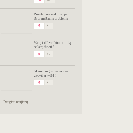
+8
+8 / -
Priešlaikinė ejakuliacija –
išsprendžiama problema
0
+ / -
Vargai dėl virškinimo – ką
reikėtų žinoti ?
0
+ / -
Skausmingos mėnesinės –
gydyti ar tylėti ?
0
+ / -
Daugiau naujienų