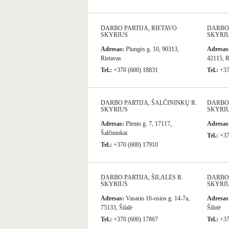
DARBO PARTIJA, RIETAVO
DARBO 
SKYRIUS
SKYRI
Adresas:
Plungės g. 10, 90313,
Adresas
Rietavas
42115, R
Tel.:
+370 (600) 18831
Tel.:
+37
DARBO PARTIJA, ŠALČININKŲ R.
DARBO 
SKYRIUS
SKYRI
Adresas:
Plento g. 7, 17117,
Adresas
Šalčininkai
Tel.:
+37
Tel.:
+370 (600) 17910
DARBO PARTIJA, ŠILALĖS R.
DARBO 
SKYRIUS
SKYRI
Adresas:
Vasario 16-osios g. 14-7a,
Adresas
75133, Šilalė
Šilutė
Tel.:
+370 (600) 17867
Tel.:
+37