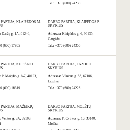
Tel.:
+370 (600) 24233
PARTIJA, KLAIPĖDOS M.
DARBO PARTIJA, KLAIPĖDOS R.
US
SKYRIUS
:
Daržų g. 1A, 91246,
Adresas:
Klaipėdos g. 6, 96135,
Gargždai
0 (600) 17865
Tel.:
+370 (600) 24355
PARTIJA, KUPIŠKIO
DARBO PARTIJA, LAZDIJŲ
US
SKYRIUS
:
P. Mažylio g. 8-7, 40123,
Adresas:
Vilniaus g. 55, 67106,
Lazdijai
0 (600) 18819
Tel.:
+370 (600) 24226
PARTIJA, MAŽEIKIŲ
DARBO PARTIJA, MOLĖTŲ
US
SKYRIUS
:
Ventos g. 8A, 89103,
Adresas:
P. Cvirkos g. 16, 33140,
i
Molėtai