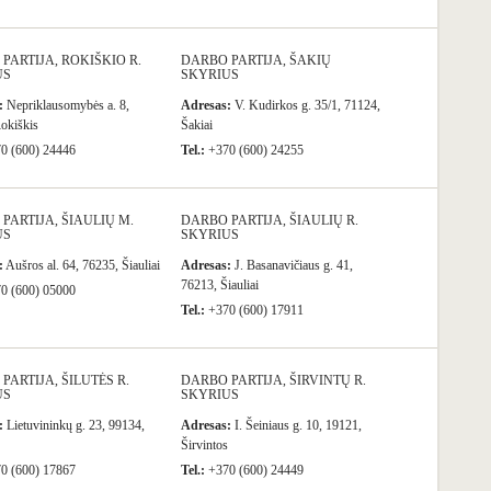
PARTIJA, ROKIŠKIO R.
DARBO PARTIJA, ŠAKIŲ
US
SKYRIUS
:
Nepriklausomybės a. 8,
Adresas:
V. Kudirkos g. 35/1, 71124,
okiškis
Šakiai
0 (600) 24446
Tel.:
+370 (600) 24255
PARTIJA, ŠIAULIŲ M.
DARBO PARTIJA, ŠIAULIŲ R.
US
SKYRIUS
:
Aušros al. 64, 76235, Šiauliai
Adresas:
J. Basanavičiaus g. 41,
76213, Šiauliai
0 (600) 05000
Tel.:
+370 (600) 17911
PARTIJA, ŠILUTĖS R.
DARBO PARTIJA, ŠIRVINTŲ R.
US
SKYRIUS
:
Lietuvininkų g. 23, 99134,
Adresas:
I. Šeiniaus g. 10, 19121,
Širvintos
0 (600) 17867
Tel.:
+370 (600) 24449