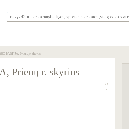
S
LIGOS
VAISTINĖLĖ
FORUMAS
BO PARTIJA, Prienų r. skyrius
Prienų r. skyrius
+0
0
-0