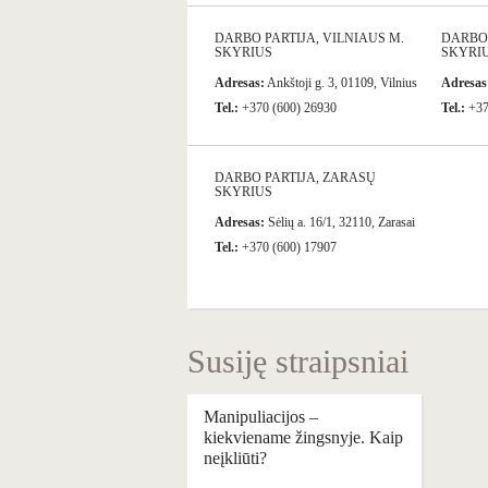
DARBO PARTIJA, VILNIAUS M.
DARBO 
SKYRIUS
SKYRI
Adresas:
Ankštoji g. 3, 01109, Vilnius
Adresas
Tel.:
+370 (600) 26930
Tel.:
+37
DARBO PARTIJA, ZARASŲ
SKYRIUS
Adresas:
Sėlių a. 16/1, 32110, Zarasai
Tel.:
+370 (600) 17907
Susiję straipsniai
Manipuliacijos –
kiekviename žingsnyje. Kaip
neįkliūti?