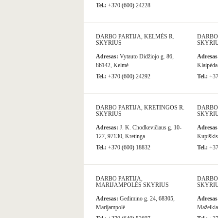
Tel.:
+370 (600) 24228
DARBO PARTIJA, KELMĖS R.
DARBO 
SKYRIUS
SKYRI
Adresas:
Vytauto Didžiojo g. 86,
Adresas
86142, Kelmė
Klaipėda
Tel.:
+370 (600) 24292
Tel.:
+37
DARBO PARTIJA, KRETINGOS R.
DARBO 
SKYRIUS
SKYRI
Adresas:
J. K. Chodkevičiaus g. 10-
Adresas
127, 97130, Kretinga
Kupiškis
Tel.:
+370 (600) 18832
Tel.:
+37
DARBO PARTIJA,
DARBO 
MARIJAMPOLĖS SKYRIUS
SKYRI
Adresas:
Gedimino g. 24, 68305,
Adresas
Marijampolė
Mažeikia