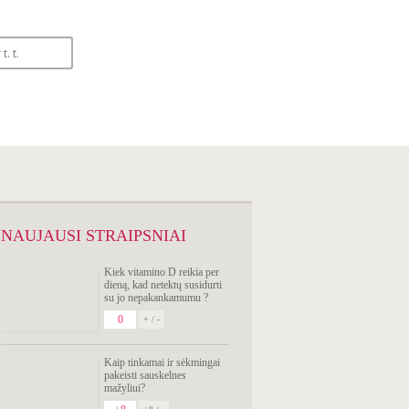
SIMPTOMŲ
ANALIZATORIUS
NAUJAUSI STRAIPSNIAI
Kiek vitamino D reikia per
dieną, kad netektų susidurti
su jo nepakankamumu ?
0
+ / -
Kaip tinkamai ir sėkmingai
pakeisti sauskelnes
mažyliui?