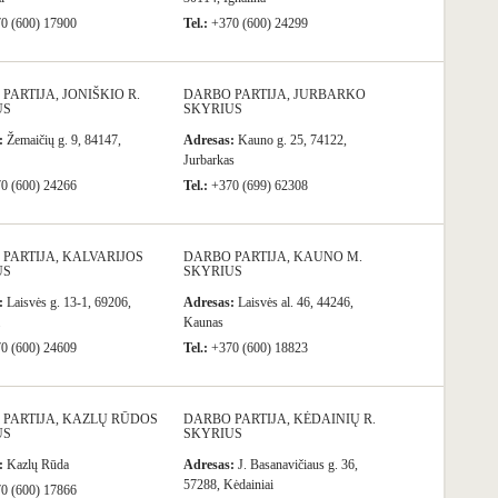
0 (600) 17900
Tel.:
+370 (600) 24299
PARTIJA, JONIŠKIO R.
DARBO PARTIJA, JURBARKO
US
SKYRIUS
:
Žemaičių g. 9, 84147,
Adresas:
Kauno g. 25, 74122,
Jurbarkas
0 (600) 24266
Tel.:
+370 (699) 62308
PARTIJA, KALVARIJOS
DARBO PARTIJA, KAUNO M.
US
SKYRIUS
:
Laisvės g. 13-1, 69206,
Adresas:
Laisvės al. 46, 44246,
Kaunas
0 (600) 24609
Tel.:
+370 (600) 18823
PARTIJA, KAZLŲ RŪDOS
DARBO PARTIJA, KĖDAINIŲ R.
US
SKYRIUS
:
Kazlų Rūda
Adresas:
J. Basanavičiaus g. 36,
57288, Kėdainiai
0 (600) 17866