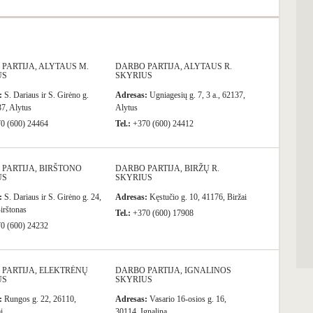
PARTIJA, ALYTAUS M.
DARBO PARTIJA, ALYTAUS R.
US
SKYRIUS
:
S. Dariaus ir S. Girėno g.
Adresas:
Ugniagesių g. 7, 3 a., 62137,
7, Alytus
Alytus
0 (600) 24464
Tel.:
+370 (600) 24412
PARTIJA, BIRŠTONO
DARBO PARTIJA, BIRŽŲ R.
US
SKYRIUS
:
S. Dariaus ir S. Girėno g. 24,
Adresas:
Kęstučio g. 10, 41176, Biržai
irštonas
Tel.:
+370 (600) 17908
0 (600) 24232
PARTIJA, ELEKTRĖNŲ
DARBO PARTIJA, IGNALINOS
US
SKYRIUS
:
Rungos g. 22, 26110,
Adresas:
Vasario 16-osios g. 16,
i
30114, Ignalina