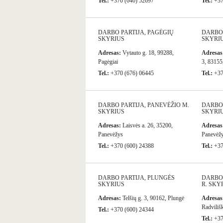
Tel.:
+370 (640) 52697
Tel.:
+37
DARBO PARTIJA, PAGĖGIŲ
DARBO 
SKYRIUS
SKYRI
Adresas:
Vytauto g. 18, 99288,
Adresas
Pagėgiai
3, 83155
Tel.:
+370 (676) 06445
Tel.:
+37
DARBO PARTIJA, PANEVĖŽIO M.
DARBO 
SKYRIUS
SKYRI
Adresas:
Laisvės a. 26, 35200,
Adresas
Panevėžys
Panevėž
Tel.:
+370 (600) 24388
Tel.:
+37
DARBO PARTIJA, PLUNGĖS
DARBO 
SKYRIUS
R. SKY
Adresas:
Telšių g. 3, 90162, Plungė
Adresas
Radviliš
Tel.:
+370 (600) 24344
Tel.:
+37