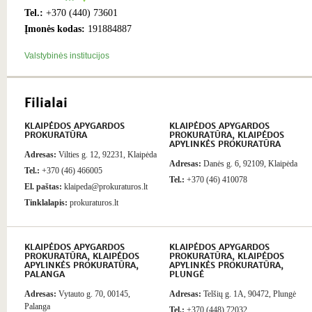
Tel.:
+370 (440) 73601
Įmonės kodas:
191884887
Valstybinės institucijos
Filialai
KLAIPĖDOS APYGARDOS
KLAIPĖDOS APYGARDOS
PROKURATŪRA
PROKURATŪRA, KLAIPĖDOS
APYLINKĖS PROKURATŪRA
Adresas:
Vilties g. 12, 92231, Klaipėda
Adresas:
Danės g. 6, 92109, Klaipėda
Tel.:
+370 (46) 466005
Tel.:
+370 (46) 410078
El. paštas:
klaipeda@prokuraturos.lt
Tinklalapis:
prokuraturos.lt
KLAIPĖDOS APYGARDOS
KLAIPĖDOS APYGARDOS
PROKURATŪRA, KLAIPĖDOS
PROKURATŪRA, KLAIPĖDOS
APYLINKĖS PROKURATŪRA,
APYLINKĖS PROKURATŪRA,
PALANGA
PLUNGĖ
Adresas:
Vytauto g. 70, 00145,
Adresas:
Telšių g. 1A, 90472, Plungė
Palanga
Tel.:
+370 (448) 72032