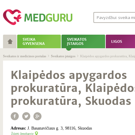
SVEIKA
SVEIKATOS
LIGOS
GYVENSENA
ĮSTAIGOS
Sveikatos ir medicinos portalas
Sveikatos įstaigos
Klaipėdos apygardos prokuratūra, Klai
Klaipėdos apygardos
prokuratūra, Klaipėdo
prokuratūra, Skuodas
Adresas:
J. Basanavičiaus g. 3, 98116, Skuodas
Žiūrėti žemėlapyje