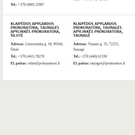
Tel.:
+370 (460) 52967
KLAIPĖDOS APYGARDOS
KLAIPĖDOS APYGARDOS
PROKURATŪRA, TAURAGĖS
PROKURATŪRA, TAURAGĖS
APYLINKĖS PROKURATŪRA,
APYLINKĖS PROKURATŪRA,
ŠILUTĖ
TAURAGĖ
Adresas:
Lietuvininkų g. 18, 99184,
Adresas:
Vytauto g. 55, 72253,
Šilutė
Tauragė
Tel.:
+370 (441) 78270
Tel.:
+370 (446) 61330
El. paštas:
silute@prokuraturos.lt
El. paštas:
taurages@prokuratros.lt