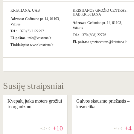
KRISTIANA, UAB
KRISTIANOS GROŽIO CENTRAS,
UAB KRISTIANA
Adresas:
Gedimino pr. 14, 01103,
Adresas:
Gedimino pr. 14, 01103,
Vilnius
Vilnius
Tel.:
+370 (5) 2122297
Tel.:
+370 (698) 22776
El. paštas:
info@kristiana.lt
El. paštas:
groziocentras@kristiana.lt
Tinklalapis:
www.kristiana.lt
Susiję straipsniai
Kvepalų įtaka moters grožiui
Galvos skausmo priežastis –
ir organizmui
kosmetika
+10
+4
+10 / -0
+4 / -0