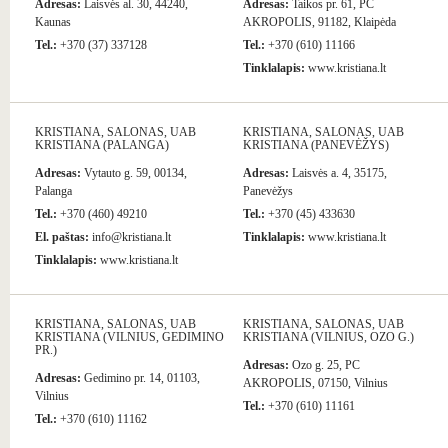
Adresas:
Laisvės al. 30, 44240,
Adresas:
Taikos pr. 61, PC
Kaunas
AKROPOLIS, 91182, Klaipėda
Tel.:
+370 (37) 337128
Tel.:
+370 (610) 11166
Tinklalapis:
www.kristiana.lt
KRISTIANA, SALONAS, UAB
KRISTIANA, SALONAS, UAB
KRISTIANA (PALANGA)
KRISTIANA (PANEVĖŽYS)
Adresas:
Vytauto g. 59, 00134,
Adresas:
Laisvės a. 4, 35175,
Palanga
Panevėžys
Tel.:
+370 (460) 49210
Tel.:
+370 (45) 433630
El. paštas:
info@kristiana.lt
Tinklalapis:
www.kristiana.lt
Tinklalapis:
www.kristiana.lt
KRISTIANA, SALONAS, UAB
KRISTIANA, SALONAS, UAB
KRISTIANA (VILNIUS, GEDIMINO
KRISTIANA (VILNIUS, OZO G.)
PR.)
Adresas:
Ozo g. 25, PC
Adresas:
Gedimino pr. 14, 01103,
AKROPOLIS, 07150, Vilnius
Vilnius
Tel.:
+370 (610) 11161
Tel.:
+370 (610) 11162