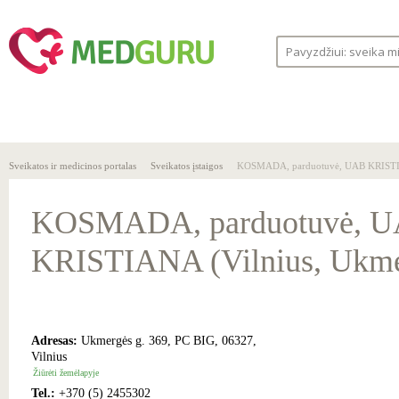
SVEIKA
SVEIKATOS
LIGOS
GYVENSENA
ĮSTAIGOS
Sveikatos ir medicinos portalas
Sveikatos įstaigos
KOSMADA, parduotuvė, UAB KRISTIAN
KOSMADA, parduotuvė, 
KRISTIANA (Vilnius, Ukme
Adresas:
Ukmergės g. 369, PC BIG, 06327,
Vilnius
Žiūrėti žemėlapyje
Tel.:
+370 (5) 2455302