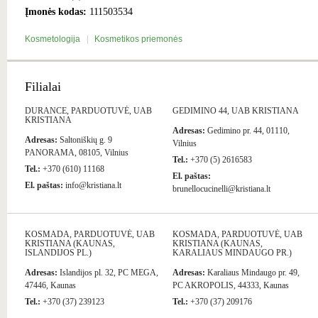
Įmonės kodas:
111503534
Kosmetologija
Kosmetikos priemonės
Filialai
DURANCE, PARDUOTUVĖ, UAB
GEDIMINO 44, UAB KRISTIANA
KRISTIANA
Adresas:
Gedimino pr. 44, 01110,
Adresas:
Saltoniškių g. 9
Vilnius
PANORAMA, 08105, Vilnius
Tel.:
+370 (5) 2616583
Tel.:
+370 (610) 11168
El. paštas:
El. paštas:
info@kristiana.lt
brunellocucinelli@kristiana.lt
KOSMADA, PARDUOTUVĖ, UAB
KOSMADA, PARDUOTUVĖ, UAB
KRISTIANA (KAUNAS,
KRISTIANA (KAUNAS,
ISLANDIJOS PL.)
KARALIAUS MINDAUGO PR.)
Adresas:
Islandijos pl. 32, PC MEGA,
Adresas:
Karaliaus Mindaugo pr. 49,
47446, Kaunas
PC AKROPOLIS, 44333, Kaunas
Tel.:
+370 (37) 239123
Tel.:
+370 (37) 209176