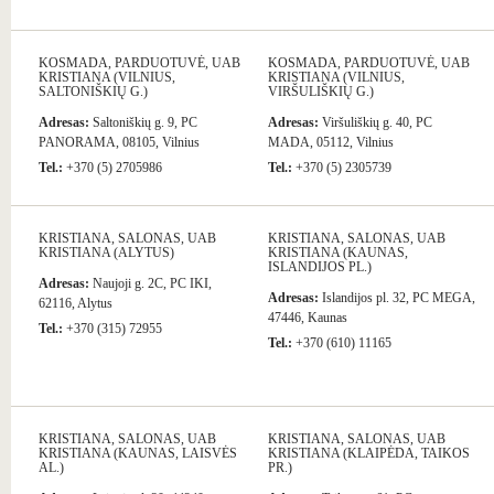
KOSMADA, PARDUOTUVĖ, UAB
KOSMADA, PARDUOTUVĖ, UAB
KRISTIANA (VILNIUS,
KRISTIANA (VILNIUS,
SALTONIŠKIŲ G.)
VIRŠULIŠKIŲ G.)
Adresas:
Saltoniškių g. 9, PC
Adresas:
Viršuliškių g. 40, PC
PANORAMA, 08105, Vilnius
MADA, 05112, Vilnius
Tel.:
+370 (5) 2705986
Tel.:
+370 (5) 2305739
KRISTIANA, SALONAS, UAB
KRISTIANA, SALONAS, UAB
KRISTIANA (ALYTUS)
KRISTIANA (KAUNAS,
ISLANDIJOS PL.)
Adresas:
Naujoji g. 2C, PC IKI,
Adresas:
Islandijos pl. 32, PC MEGA,
62116, Alytus
47446, Kaunas
Tel.:
+370 (315) 72955
Tel.:
+370 (610) 11165
KRISTIANA, SALONAS, UAB
KRISTIANA, SALONAS, UAB
KRISTIANA (KAUNAS, LAISVĖS
KRISTIANA (KLAIPĖDA, TAIKOS
AL.)
PR.)