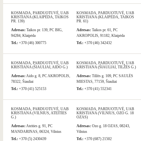
KOSMADA, PARDUOTUVĖ, UAB
KOSMADA, PARDUOTUVĖ, UAB
KRISTIANA (KLAIPĖDA, TAIKOS
KRISTIANA (KLAIPĖDA, TAIKOS
PR. 139)
PR. 61)
Adresas:
Taikos pr. 139, PC BIG,
Adresas:
Taikos pr. 61, PC
94284, Klaipėda
AKROPOLIS, 91182, Klaipėda
Tel.:
+370 (46) 300775
Tel.:
+370 (46) 342432
KOSMADA, PARDUOTUVĖ, UAB
KOSMADA, PARDUOTUVĖ, UAB
KRISTIANA (ŠIAULIAI, AIDO G.)
KRISTIANA (ŠIAULIAI, TILŽĖS G.)
Adresas:
Aido g. 8, PC AKROPOLIS,
Adresas:
Tilžės g. 109, PC SAULĖS
78322, Šiauliai
MIESTAS, 77159, Šiauliai
Tel.:
+370 (41) 525153
Tel.:
+370 (41) 552341
KOSMADA, PARDUOTUVĖ, UAB
KOSMADA, PARDUOTUVĖ, UAB
KRISTIANA (VILNIUS, ATEITIES
KRISTIANA (VILNIUS, OZO G. 18
G.)
OZAS)
Adresas:
Ateities g. 91, PC
Adresas:
Ozo g. 18 OZAS, 08243,
MANDARINAS, 06324, Vilnius
Vilnius
Tel.:
+370 (5) 2430439
Tel.:
+370 (687) 21502