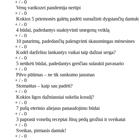
+ / -
0
Venų varikozei pandemija nerūpi
+ / -
0
Kokios 5 priemonės galėtų padėti sumažinti dygstančių dantuk
+ / -
0
4 būdai, padedantys suaktyvinti smegenų veiklą
+ / -
0
10 patarimų, padedančių palengvinti skausmingas mėnesines
+ / -
0
Kodėl darželius lankantys vaikai taip dažnai serga?
+ / -
0
5 netikėti būdai, padedantys greičiau sulaukti pavasario
+ / -
0
Pilvo pūtimas – ne tik sunkumo jausmas
+ / -
0
Stomatitas – kaip sau padėti?
+ / -
0
Kokios ligos dažniausiai sukelia kosulį?
+ / -
0
7 pušų eterinio aliejaus panaudojimo būdai
+ / -
0
3 paprasti vonelių receptai Jūsų pėdų grožiui ir sveikatai
+ / -
0
Sveikas, pirmasis dantuk!
+ / -
0