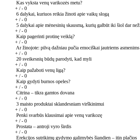
Kas vyksta venų varikozės metu?
+ / -
0
6 dalykai, kuriuos reikia žinoti apie vaikų slogą
+ / -
0
5 dalykai apie mėnesinių skausmą, kurių galbūt iki šiol dar než
+ / -
0
Kaip pagerinti protinę veiklą?
+ / -
0
Ar žinojote: pilvą dažniau pučia emociškai jautriems asmenims
+ / -
0
20 sveikesnių būdų parodyti, kad myli
+ / -
0
Kaip pažaboti venų ligą?
+ / -
0
Kaip gydyti burnos opeles?
+ / -
0
Citrina – tikra gamtos dovana
+ / -
0
3 maisto produktai sklandesniam virškinimui
+ / -
0
Penki svarbūs klausimai apie venų varikozę
+ / -
0
Prostata – antroji vyro širdis
+ / -
0
Erekcijos sutrikimų gydymo galimybės šiandien – itin plačios