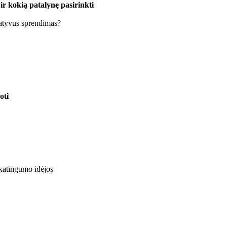
ir kokią patalynę pasirinkti
vatyvus sprendimas?
oti
katingumo idėjos