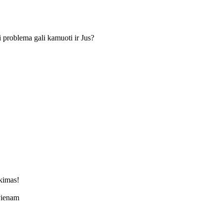
ši problema gali kamuoti ir Jus?
nkimas!
kvienam