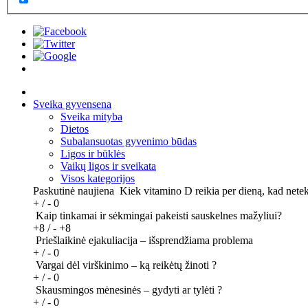
Sveika gyvensena
Sveika mityba
Dietos
Subalansuotas gyvenimo būdas
Ligos ir būklės
Vaikų ligos ir sveikata
Visos kategorijos
Paskutinė naujiena
Kiek vitamino D reikia per dieną, kad nete
+ / -
0
Kaip tinkamai ir sėkmingai pakeisti sauskelnes mažyliui?
+8 / -
+8
Priešlaikinė ejakuliacija – išsprendžiama problema
+ / -
0
Vargai dėl virškinimo – ką reikėtų žinoti ?
+ / -
0
Skausmingos mėnesinės – gydyti ar tylėti ?
+ / -
0