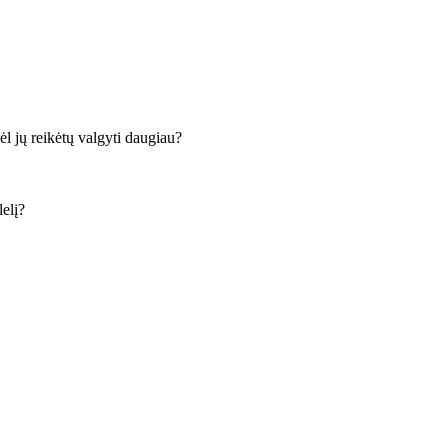
ėl jų reikėtų valgyti daugiau?
elį?