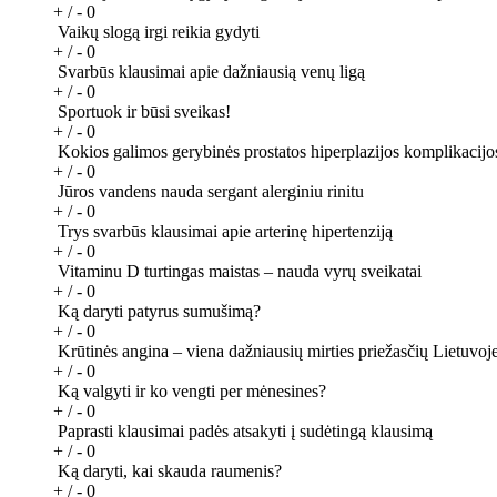
+ / -
0
Vaikų slogą irgi reikia gydyti
+ / -
0
Svarbūs klausimai apie dažniausią venų ligą
+ / -
0
Sportuok ir būsi sveikas!
+ / -
0
Kokios galimos gerybinės prostatos hiperplazijos komplikacijo
+ / -
0
Jūros vandens nauda sergant alerginiu rinitu
+ / -
0
Trys svarbūs klausimai apie arterinę hipertenziją
+ / -
0
Vitaminu D turtingas maistas – nauda vyrų sveikatai
+ / -
0
Ką daryti patyrus sumušimą?
+ / -
0
Krūtinės angina – viena dažniausių mirties priežasčių Lietuvoj
+ / -
0
Ką valgyti ir ko vengti per mėnesines?
+ / -
0
Paprasti klausimai padės atsakyti į sudėtingą klausimą
+ / -
0
Ką daryti, kai skauda raumenis?
+ / -
0