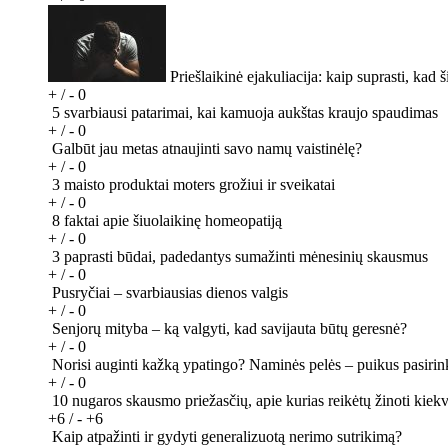
Priešlaikinė ejakuliacija: kaip suprasti, kad 
+ / -
0
5 svarbiausi patarimai, kai kamuoja aukštas kraujo spaudimas
+ / -
0
Galbūt jau metas atnaujinti savo namų vaistinėlę?
+ / -
0
3 maisto produktai moters grožiui ir sveikatai
+ / -
0
8 faktai apie šiuolaikinę homeopatiją
+ / -
0
3 paprasti būdai, padedantys sumažinti mėnesinių skausmus
+ / -
0
Pusryčiai – svarbiausias dienos valgis
+ / -
0
Senjorų mityba – ką valgyti, kad savijauta būtų geresnė?
+ / -
0
Norisi auginti kažką ypatingo? Naminės pelės – puikus pasiri
+ / -
0
10 nugaros skausmo priežasčių, apie kurias reikėtų žinoti kie
+6 / -
+6
Kaip atpažinti ir gydyti generalizuotą nerimo sutrikimą?