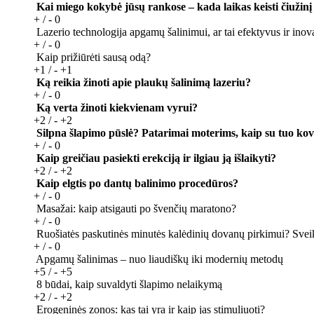
Kai miego kokybė jūsų rankose – kada laikas keisti čiužinį 
+ / -
0
Lazerio technologija apgamų šalinimui, ar tai efektyvus ir ino
+ / -
0
Kaip prižiūrėti sausą odą?
+1 / -
+1
Ką reikia žinoti apie plaukų šalinimą lazeriu?
+ / -
0
Ką verta žinoti kiekvienam vyrui?
+2 / -
+2
Silpna šlapimo pūslė? Patarimai moterims, kaip su tuo kov
+ / -
0
Kaip greičiau pasiekti erekciją ir ilgiau ją išlaikyti?
+2 / -
+2
Kaip elgtis po dantų balinimo procedūros?
+ / -
0
Masažai: kaip atsigauti po švenčių maratono?
+ / -
0
Ruošiatės paskutinės minutės kalėdinių dovanų pirkimui? Svei
+ / -
0
Apgamų šalinimas – nuo liaudiškų iki modernių metodų
+5 / -
+5
8 būdai, kaip suvaldyti šlapimo nelaikymą
+2 / -
+2
Erogeninės zonos: kas tai yra ir kaip jas stimuliuoti?