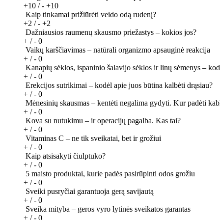
+10 / -
+10
Kaip tinkamai prižiūrėti veido odą rudenį?
+2 / -
+2
Dažniausios raumenų skausmo priežastys – kokios jos?
+ / -
0
Vaikų karščiavimas – natūrali organizmo apsauginė reakcija
+ / -
0
Kanapių sėklos, ispaninio šalavijo sėklos ir linų sėmenys – kod
+ / -
0
Erekcijos sutrikimai – kodėl apie juos būtina kalbėti drąsiau?
+ / -
0
Mėnesinių skausmas – kentėti negalima gydyti. Kur padėti kabl
+ / -
0
Kova su nutukimu – ir operacijų pagalba. Kas tai?
+ / -
0
Vitaminas C – ne tik sveikatai, bet ir grožiui
+ / -
0
Kaip atsisakyti čiulptuko?
+ / -
0
5 maisto produktai, kurie padės pasirūpinti odos grožiu
+ / -
0
Sveiki pusryčiai garantuoja gerą savijautą
+ / -
0
Sveika mityba – geros vyro lytinės sveikatos garantas
+ / -
0