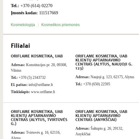
Tel.:
+370 (614) 02270
Įmonės kodas:
111517669
Kosmetologija
Kosmetikos priemonės
Filialai
ORIFLAME KOSMETIKA, UAB
ORIFLAME KOSMETIKA, UAB
KLIENTŲ APTARNAVIMO
CENTRAS (ALYTUS, NAUJOJI G.
Adresas:
Konstitucijos pr. 20, 09308,
123)
Vilnius
Adresas:
Naujoji g. 123, 62175, Alytus
Tel.:
+370 (5) 2343732
Tel.:
+370 (650) 22595
El. paštas:
info@oriflame.lt
Tinklalapis:
www.oriflame.lt
ORIFLAME KOSMETIKA, UAB
ORIFLAME KOSMETIKA, UAB
KLIENTŲ APTARNAVIMO
KLIENTŲ APTARNAVIMO
CENTRAS (ALYTUS, TVIRTOVĖS
CENTRAS (ANYKŠČIAI)
G.)
Adresas:
Šaltupio g. 26, 29132,
Adresas:
Tvirtovės g. 16, 62116,
Anykščiai
Alytus