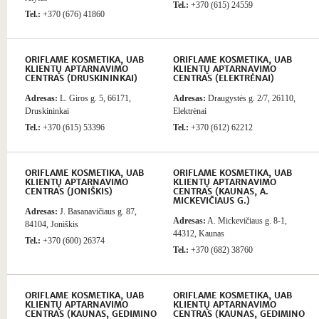
Tel.:
+370 (615) 24559
Tel.:
+370 (676) 41860
ORIFLAME KOSMETIKA, UAB
ORIFLAME KOSMETIKA, UAB
KLIENTŲ APTARNAVIMO
KLIENTŲ APTARNAVIMO
CENTRAS (DRUSKININKAI)
CENTRAS (ELEKTRĖNAI)
Adresas:
L. Giros g. 5, 66171,
Adresas:
Draugystės g. 2/7, 26110,
Druskininkai
Elektrėnai
Tel.:
+370 (615) 53396
Tel.:
+370 (612) 62212
ORIFLAME KOSMETIKA, UAB
ORIFLAME KOSMETIKA, UAB
KLIENTŲ APTARNAVIMO
KLIENTŲ APTARNAVIMO
CENTRAS (JONIŠKIS)
CENTRAS (KAUNAS, A.
MICKEVIČIAUS G.)
Adresas:
J. Basanavičiaus g. 87,
Adresas:
A. Mickevičiaus g. 8-1,
84104, Joniškis
44312, Kaunas
Tel.:
+370 (600) 26374
Tel.:
+370 (682) 38760
ORIFLAME KOSMETIKA, UAB
ORIFLAME KOSMETIKA, UAB
KLIENTŲ APTARNAVIMO
KLIENTŲ APTARNAVIMO
CENTRAS (KAUNAS, GEDIMINO
CENTRAS (KAUNAS, GEDIMINO