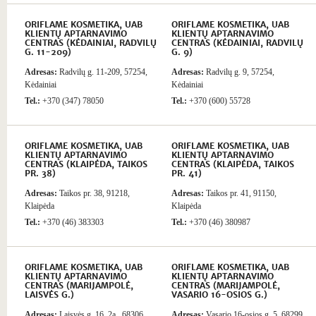
ORIFLAME KOSMETIKA, UAB
ORIFLAME KOSMETIKA, UAB
KLIENTŲ APTARNAVIMO
KLIENTŲ APTARNAVIMO
CENTRAS (KĖDAINIAI, RADVILŲ
CENTRAS (KĖDAINIAI, RADVILŲ
G. 11-209)
G. 9)
Adresas:
Radvilų g. 11-209, 57254,
Adresas:
Radvilų g. 9, 57254,
Kėdainiai
Kėdainiai
Tel.:
+370 (347) 78050
Tel.:
+370 (600) 55728
ORIFLAME KOSMETIKA, UAB
ORIFLAME KOSMETIKA, UAB
KLIENTŲ APTARNAVIMO
KLIENTŲ APTARNAVIMO
CENTRAS (KLAIPĖDA, TAIKOS
CENTRAS (KLAIPĖDA, TAIKOS
PR. 38)
PR. 41)
Adresas:
Taikos pr. 38, 91218,
Adresas:
Taikos pr. 41, 91150,
Klaipėda
Klaipėda
Tel.:
+370 (46) 383303
Tel.:
+370 (46) 380987
ORIFLAME KOSMETIKA, UAB
ORIFLAME KOSMETIKA, UAB
KLIENTŲ APTARNAVIMO
KLIENTŲ APTARNAVIMO
CENTRAS (MARIJAMPOLĖ,
CENTRAS (MARIJAMPOLĖ,
LAISVĖS G.)
VASARIO 16-OSIOS G.)
Adresas:
Laisvės g. 16, 2a., 68306,
Adresas:
Vasario 16-osios g. 5, 68299,