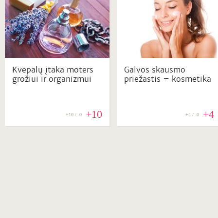
Kvepalų įtaka moters
Galvos skausmo
grožiui ir organizmui
priežastis – kosmetika
+10
+4
+10 / -0
+4 / -0