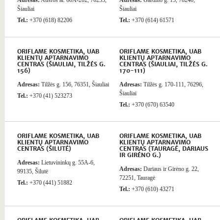
Adresas:
Aušros al. 66A-202, 76233,
Adresas:
Gardino g. 15, 78240,
Šiauliai
Šiauliai
Tel.:
+370 (618) 82206
Tel.:
+370 (614) 61571
ORIFLAME KOSMETIKA, UAB
ORIFLAME KOSMETIKA, UAB
KLIENTŲ APTARNAVIMO
KLIENTŲ APTARNAVIMO
CENTRAS (ŠIAULIAI, TILŽĖS G.
CENTRAS (ŠIAULIAI, TILŽĖS G.
156)
170-111)
Adresas:
Tilžės g. 156, 76351, Šiauliai
Adresas:
Tilžės g. 170-111, 76296,
Šiauliai
Tel.:
+370 (41) 523273
Tel.:
+370 (670) 63540
ORIFLAME KOSMETIKA, UAB
ORIFLAME KOSMETIKA, UAB
KLIENTŲ APTARNAVIMO
KLIENTŲ APTARNAVIMO
CENTRAS (ŠILUTĖ)
CENTRAS (TAURAGĖ, DARIAUS
IR GIRĖNO G.)
Adresas:
Lietuvininkų g. 55A-6,
Adresas:
Dariaus ir Girėno g. 22,
99135, Šilutė
72251, Tauragė
Tel.:
+370 (441) 51882
Tel.:
+370 (610) 43271