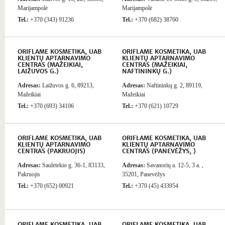
Marijampolė
Marijampolė
Tel.:
+370 (343) 91236
Tel.:
+370 (682) 38760
ORIFLAME KOSMETIKA, UAB
ORIFLAME KOSMETIKA, UAB
KLIENTŲ APTARNAVIMO
KLIENTŲ APTARNAVIMO
CENTRAS (MAŽEIKIAI,
CENTRAS (MAŽEIKIAI,
LAIŽUVOS G.)
NAFTININKŲ G.)
Adresas:
Laižuvos g. 6, 89213,
Adresas:
Naftininkų g. 2, 89119,
Mažeikiai
Mažeikiai
Tel.:
+370 (693) 34106
Tel.:
+370 (621) 10729
ORIFLAME KOSMETIKA, UAB
ORIFLAME KOSMETIKA, UAB
KLIENTŲ APTARNAVIMO
KLIENTŲ APTARNAVIMO
CENTRAS (PAKRUOJIS)
CENTRAS (PANEVĖŽYS, )
Adresas:
Saulėtekio g. 36-1, 83133,
Adresas:
Savanorių a. 12-5, 3 a. ,
Pakruojis
35201, Panevėžys
Tel.:
+370 (652) 00921
Tel.:
+370 (45) 433954
ORIFLAME KOSMETIKA, UAB
ORIFLAME KOSMETIKA, UAB