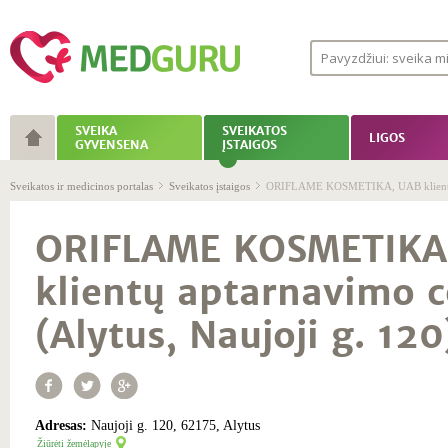
SVEIKA
SVEIKATOS
LIGOS
GYVENSENA
ĮSTAIGOS
Sveikatos ir medicinos portalas
Sveikatos įstaigos
ORIFLAME KOSMETIKA, UAB klientų ap
ORIFLAME KOSMETIKA
klientų aptarnavimo c
(Alytus, Naujoji g. 120
Adresas:
Naujoji g. 120, 62175, Alytus
Žiūrėti žemėlapyje