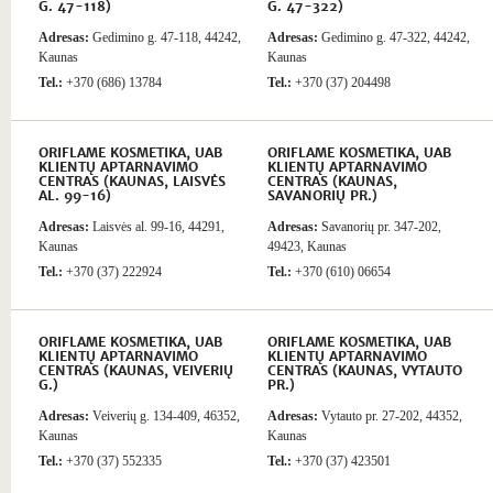
G. 47-118)
G. 47-322)
Adresas:
Gedimino g. 47-118, 44242,
Adresas:
Gedimino g. 47-322, 44242,
Kaunas
Kaunas
Tel.:
+370 (686) 13784
Tel.:
+370 (37) 204498
ORIFLAME KOSMETIKA, UAB
ORIFLAME KOSMETIKA, UAB
KLIENTŲ APTARNAVIMO
KLIENTŲ APTARNAVIMO
CENTRAS (KAUNAS, LAISVĖS
CENTRAS (KAUNAS,
AL. 99-16)
SAVANORIŲ PR.)
Adresas:
Laisvės al. 99-16, 44291,
Adresas:
Savanorių pr. 347-202,
Kaunas
49423, Kaunas
Tel.:
+370 (37) 222924
Tel.:
+370 (610) 06654
ORIFLAME KOSMETIKA, UAB
ORIFLAME KOSMETIKA, UAB
KLIENTŲ APTARNAVIMO
KLIENTŲ APTARNAVIMO
CENTRAS (KAUNAS, VEIVERIŲ
CENTRAS (KAUNAS, VYTAUTO
G.)
PR.)
Adresas:
Veiverių g. 134-409, 46352,
Adresas:
Vytauto pr. 27-202, 44352,
Kaunas
Kaunas
Tel.:
+370 (37) 552335
Tel.:
+370 (37) 423501