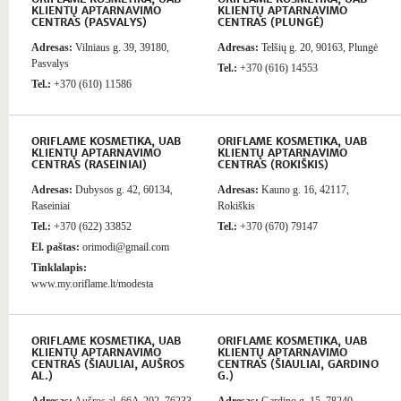
KLIENTŲ APTARNAVIMO
KLIENTŲ APTARNAVIMO
CENTRAS (PASVALYS)
CENTRAS (PLUNGĖ)
Adresas:
Vilniaus g. 39, 39180,
Adresas:
Telšių g. 20, 90163, Plungė
Pasvalys
Tel.:
+370 (616) 14553
Tel.:
+370 (610) 11586
ORIFLAME KOSMETIKA, UAB
ORIFLAME KOSMETIKA, UAB
KLIENTŲ APTARNAVIMO
KLIENTŲ APTARNAVIMO
CENTRAS (RASEINIAI)
CENTRAS (ROKIŠKIS)
Adresas:
Dubysos g. 42, 60134,
Adresas:
Kauno g. 16, 42117,
Raseiniai
Rokiškis
Tel.:
+370 (622) 33852
Tel.:
+370 (670) 79147
El. paštas:
orimodi@gmail.com
Tinklalapis:
www.my.oriflame.lt/modesta
ORIFLAME KOSMETIKA, UAB
ORIFLAME KOSMETIKA, UAB
KLIENTŲ APTARNAVIMO
KLIENTŲ APTARNAVIMO
CENTRAS (ŠIAULIAI, AUŠROS
CENTRAS (ŠIAULIAI, GARDINO
AL.)
G.)