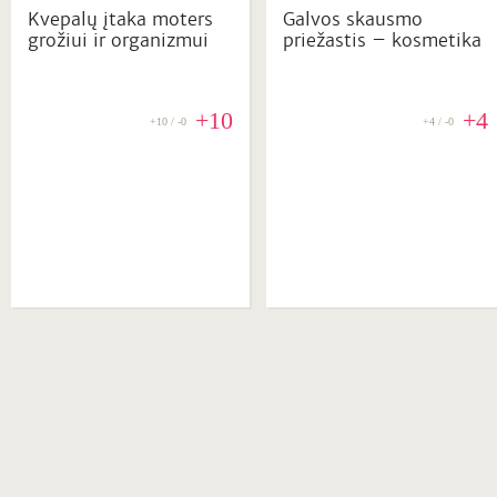
Kvepalų įtaka moters
Galvos skausmo
grožiui ir organizmui
priežastis – kosmetika
+10
+4
+10 / -0
+4 / -0