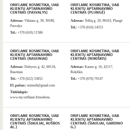
ORIFLAME KOSMETIKA, UAB
ORIFLAME KOSMETIKA, UAB
KLIENTŲ APTARNAVIMO
KLIENTŲ APTARNAVIMO
CENTRAS (PASVALYS)
CENTRAS (PLUNGĖ)
Adresas:
Vilniaus g. 39, 39180,
Adresas:
Telšių g. 20, 90163, Plungė
Pasvalys
Tel.:
+370 (616) 14553
Tel.:
+370 (610) 11586
ORIFLAME KOSMETIKA, UAB
ORIFLAME KOSMETIKA, UAB
KLIENTŲ APTARNAVIMO
KLIENTŲ APTARNAVIMO
CENTRAS (RASEINIAI)
CENTRAS (ROKIŠKIS)
Adresas:
Dubysos g. 42, 60134,
Adresas:
Kauno g. 16, 42117,
Raseiniai
Rokiškis
Tel.:
+370 (622) 33852
Tel.:
+370 (670) 79147
El. paštas:
orimodi@gmail.com
Tinklalapis:
www.my.oriflame.lt/modesta
ORIFLAME KOSMETIKA, UAB
ORIFLAME KOSMETIKA, UAB
KLIENTŲ APTARNAVIMO
KLIENTŲ APTARNAVIMO
CENTRAS (ŠIAULIAI, AUŠROS
CENTRAS (ŠIAULIAI, GARDINO
AL.)
G.)