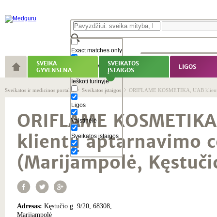
Exact matches only
SVEIKA
SVEIKATOS
Ieškoti pavadinime
LIGOS
GYVENSENA
ĮSTAIGOS
Ieškoti turinyje
Sveikatos ir medicinos portalas
Sveikatos įstaigos
ORIFLAME KOSMETIKA, UAB klientų ap
Ligos
ORIFLAME KOSMETIKA
Vaistinėlė
klientų aptarnavimo c
Sveikatos įstaigos
(Marijampolė, Kęstučio
Adresas:
Kęstučio g. 9/20, 68308,
Marijampolė