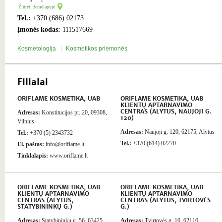
Žiūrėti žemėlapyje
Tel.:
+370 (686) 02173
Įmonės kodas:
111517669
Kosmetologija
Kosmetikos priemonės
Filialai
ORIFLAME KOSMETIKA, UAB
ORIFLAME KOSMETIKA, UAB
KLIENTŲ APTARNAVIMO
CENTRAS (ALYTUS, NAUJOJI G.
Adresas:
Konstitucijos pr. 20, 09308,
120)
Vilnius
Adresas:
Naujoji g. 120, 62175, Alytus
Tel.:
+370 (5) 2343732
Tel.:
+370 (614) 02270
El. paštas:
info@oriflame.lt
Tinklalapis:
www.oriflame.lt
ORIFLAME KOSMETIKA, UAB
ORIFLAME KOSMETIKA, UAB
KLIENTŲ APTARNAVIMO
KLIENTŲ APTARNAVIMO
CENTRAS (ALYTUS,
CENTRAS (ALYTUS, TVIRTOVĖS
STATYBININKŲ G.)
G.)
Adresas:
Statybininkų g. 56, 63425,
Adresas:
Tvirtovės g. 16, 62116,