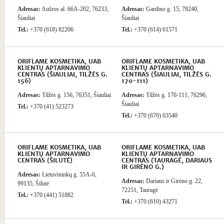
Adresas:
Aušros al. 66A-202, 76233,
Adresas:
Gardino g. 15, 78240,
Šiauliai
Šiauliai
Tel.:
+370 (618) 82206
Tel.:
+370 (614) 61571
ORIFLAME KOSMETIKA, UAB
ORIFLAME KOSMETIKA, UAB
KLIENTŲ APTARNAVIMO
KLIENTŲ APTARNAVIMO
CENTRAS (ŠIAULIAI, TILŽĖS G.
CENTRAS (ŠIAULIAI, TILŽĖS G.
156)
170-111)
Adresas:
Tilžės g. 156, 76351, Šiauliai
Adresas:
Tilžės g. 170-111, 76296,
Šiauliai
Tel.:
+370 (41) 523273
Tel.:
+370 (670) 63540
ORIFLAME KOSMETIKA, UAB
ORIFLAME KOSMETIKA, UAB
KLIENTŲ APTARNAVIMO
KLIENTŲ APTARNAVIMO
CENTRAS (ŠILUTĖ)
CENTRAS (TAURAGĖ, DARIAUS
IR GIRĖNO G.)
Adresas:
Lietuvininkų g. 55A-6,
Adresas:
Dariaus ir Girėno g. 22,
99135, Šilutė
72251, Tauragė
Tel.:
+370 (441) 51882
Tel.:
+370 (610) 43271