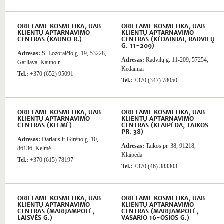
ORIFLAME KOSMETIKA, UAB
ORIFLAME KOSMETIKA, UAB
KLIENTŲ APTARNAVIMO
KLIENTŲ APTARNAVIMO
CENTRAS (KAUNO R.)
CENTRAS (KĖDAINIAI, RADVILŲ
G. 11-209)
Adresas:
S. Lozoraičio g. 19, 53228,
Adresas:
Radvilų g. 11-209, 57254,
Garliava, Kauno r.
Kėdainiai
Tel.:
+370 (652) 95091
Tel.:
+370 (347) 78050
ORIFLAME KOSMETIKA, UAB
ORIFLAME KOSMETIKA, UAB
KLIENTŲ APTARNAVIMO
KLIENTŲ APTARNAVIMO
CENTRAS (KELMĖ)
CENTRAS (KLAIPĖDA, TAIKOS
PR. 38)
Adresas:
Dariaus ir Girėno g. 10,
Adresas:
Taikos pr. 38, 91218,
86136, Kelmė
Klaipėda
Tel.:
+370 (615) 78197
Tel.:
+370 (46) 383303
ORIFLAME KOSMETIKA, UAB
ORIFLAME KOSMETIKA, UAB
KLIENTŲ APTARNAVIMO
KLIENTŲ APTARNAVIMO
CENTRAS (MARIJAMPOLĖ,
CENTRAS (MARIJAMPOLĖ,
LAISVĖS G.)
VASARIO 16-OSIOS G.)