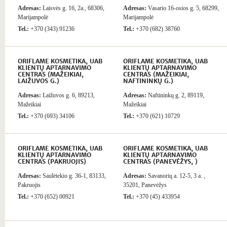
Adresas:
Laisvės g. 16, 2a., 68306,
Adresas:
Vasario 16-osios g. 5, 68299,
Marijampolė
Marijampolė
Tel.:
+370 (343) 91236
Tel.:
+370 (682) 38760
ORIFLAME KOSMETIKA, UAB
ORIFLAME KOSMETIKA, UAB
KLIENTŲ APTARNAVIMO
KLIENTŲ APTARNAVIMO
CENTRAS (MAŽEIKIAI,
CENTRAS (MAŽEIKIAI,
LAIŽUVOS G.)
NAFTININKŲ G.)
Adresas:
Laižuvos g. 6, 89213,
Adresas:
Naftininkų g. 2, 89119,
Mažeikiai
Mažeikiai
Tel.:
+370 (693) 34106
Tel.:
+370 (621) 10729
ORIFLAME KOSMETIKA, UAB
ORIFLAME KOSMETIKA, UAB
KLIENTŲ APTARNAVIMO
KLIENTŲ APTARNAVIMO
CENTRAS (PAKRUOJIS)
CENTRAS (PANEVĖŽYS, )
Adresas:
Saulėtekio g. 36-1, 83133,
Adresas:
Savanorių a. 12-5, 3 a. ,
Pakruojis
35201, Panevėžys
Tel.:
+370 (652) 00921
Tel.:
+370 (45) 433954