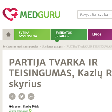
SVEIKA
SVEIKATOS
LIGOS
GYVENSENA
ĮSTAIGOS
Sveikatos ir medicinos portalas
Sveikatos įstaigos
PARTIJA TVARKA IR TEISINGUMAS, K
PARTIJA TVARKA IR
TEISINGUMAS, Kazlų 
skyrius
Adresas:
Kazlų Rūda
Žiūrėti žemėlapyje