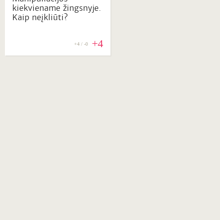
kiekviename žingsnyje.
Kaip neįkliūti?
+4
+4 / -0