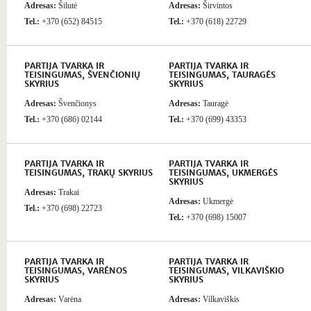
Adresas:
Šilutė
Adresas:
Širvintos
Tel.:
+370 (652) 84515
Tel.:
+370 (618) 22729
PARTIJA TVARKA IR
PARTIJA TVARKA IR
TEISINGUMAS, ŠVENČIONIŲ
TEISINGUMAS, TAURAGĖS
SKYRIUS
SKYRIUS
Adresas:
Švenčionys
Adresas:
Tauragė
Tel.:
+370 (686) 02144
Tel.:
+370 (699) 43353
PARTIJA TVARKA IR
PARTIJA TVARKA IR
TEISINGUMAS, TRAKŲ SKYRIUS
TEISINGUMAS, UKMERGĖS
SKYRIUS
Adresas:
Trakai
Adresas:
Ukmergė
Tel.:
+370 (698) 22723
Tel.:
+370 (698) 15007
PARTIJA TVARKA IR
PARTIJA TVARKA IR
TEISINGUMAS, VARĖNOS
TEISINGUMAS, VILKAVIŠKIO
SKYRIUS
SKYRIUS
Adresas:
Varėna
Adresas:
Vilkaviškis