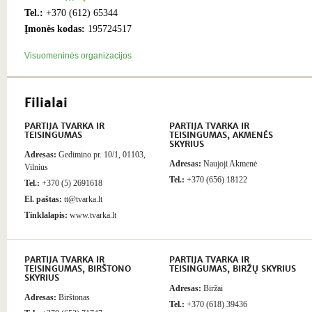
Tel.:
+370 (612) 65344
Įmonės kodas:
195724517
Visuomeninės organizacijos
Filialai
PARTIJA TVARKA IR
PARTIJA TVARKA IR
TEISINGUMAS
TEISINGUMAS, AKMENĖS
SKYRIUS
Adresas:
Gedimino pr. 10/1, 01103,
Adresas:
Naujoji Akmenė
Vilnius
Tel.:
+370 (656) 18122
Tel.:
+370 (5) 2691618
El. paštas:
tt@tvarka.lt
Tinklalapis:
www.tvarka.lt
PARTIJA TVARKA IR
PARTIJA TVARKA IR
TEISINGUMAS, BIRŠTONO
TEISINGUMAS, BIRŽŲ SKYRIUS
SKYRIUS
Adresas:
Biržai
Adresas:
Birštonas
Tel.:
+370 (618) 39436