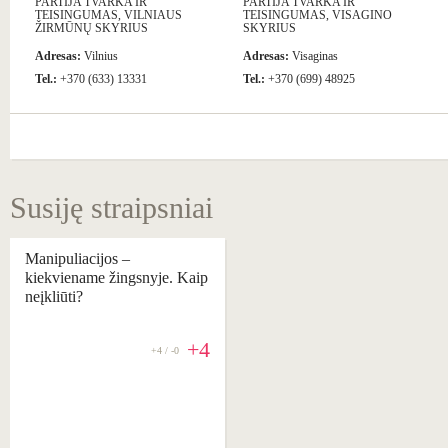
PARTIJA TVARKA IR
PARTIJA TVARKA IR
TEISINGUMAS, VILNIAUS
TEISINGUMAS, VISAGINO
ŽIRMŪNŲ SKYRIUS
SKYRIUS
Adresas:
Vilnius
Adresas:
Visaginas
Tel.:
+370 (633) 13331
Tel.:
+370 (699) 48925
Susiję straipsniai
Manipuliacijos –
kiekviename žingsnyje. Kaip
neįkliūti?
+4
+4 / -0