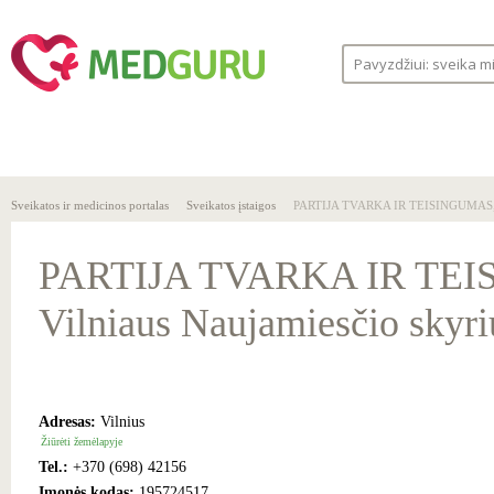
SVEIKA
SVEIKATOS
LIGOS
GYVENSENA
ĮSTAIGOS
Sveikatos ir medicinos portalas
Sveikatos įstaigos
PARTIJA TVARKA IR TEISINGUMAS, Vi
PARTIJA TVARKA IR TE
Vilniaus Naujamiesčio skyri
Adresas:
Vilnius
Žiūrėti žemėlapyje
Tel.:
+370 (698) 42156
Įmonės kodas:
195724517