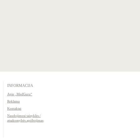
INFORMACIJA
Apie „MedGuru“
Reklama
Kontaktai
Naudojimosi taisyklės /
atsakomybės apribojimas