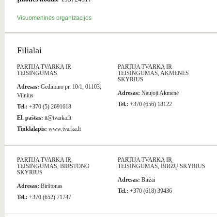
Visuomeninės organizacijos
Filialai
PARTIJA TVARKA IR
PARTIJA TVARKA IR
TEISINGUMAS
TEISINGUMAS, AKMENĖS
SKYRIUS
Adresas:
Gedimino pr. 10/1, 01103,
Adresas:
Naujoji Akmenė
Vilnius
Tel.:
+370 (656) 18122
Tel.:
+370 (5) 2691618
El. paštas:
tt@tvarka.lt
Tinklalapis:
www.tvarka.lt
PARTIJA TVARKA IR
PARTIJA TVARKA IR
TEISINGUMAS, BIRŠTONO
TEISINGUMAS, BIRŽŲ SKYRIUS
SKYRIUS
Adresas:
Biržai
Adresas:
Birštonas
Tel.:
+370 (618) 39436
Tel.:
+370 (652) 71747