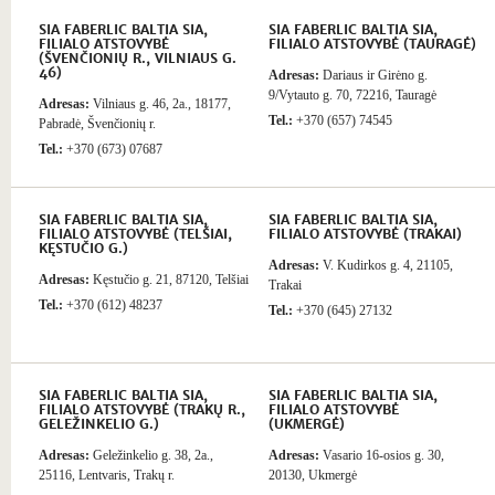
SIA FABERLIC BALTIA SIA,
SIA FABERLIC BALTIA SIA,
FILIALO ATSTOVYBĖ
FILIALO ATSTOVYBĖ (TAURAGĖ)
(ŠVENČIONIŲ R., VILNIAUS G.
46)
Adresas:
Dariaus ir Girėno g.
9/Vytauto g. 70, 72216, Tauragė
Adresas:
Vilniaus g. 46, 2a., 18177,
Tel.:
+370 (657) 74545
Pabradė, Švenčionių r.
Tel.:
+370 (673) 07687
SIA FABERLIC BALTIA SIA,
SIA FABERLIC BALTIA SIA,
FILIALO ATSTOVYBĖ (TELŠIAI,
FILIALO ATSTOVYBĖ (TRAKAI)
KĘSTUČIO G.)
Adresas:
V. Kudirkos g. 4, 21105,
Adresas:
Kęstučio g. 21, 87120, Telšiai
Trakai
Tel.:
+370 (612) 48237
Tel.:
+370 (645) 27132
SIA FABERLIC BALTIA SIA,
SIA FABERLIC BALTIA SIA,
FILIALO ATSTOVYBĖ (TRAKŲ R.,
FILIALO ATSTOVYBĖ
GELEŽINKELIO G.)
(UKMERGĖ)
Adresas:
Geležinkelio g. 38, 2a.,
Adresas:
Vasario 16-osios g. 30,
25116, Lentvaris, Trakų r.
20130, Ukmergė