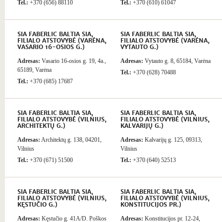
Tel.:
+370 (656) 88110
Tel.:
+370 (610) 61047
SIA FABERLIC BALTIA SIA,
SIA FABERLIC BALTIA SIA,
FILIALO ATSTOVYBĖ (VARĖNA,
FILIALO ATSTOVYBĖ (VARĖNA,
VASARIO 16-OSIOS G.)
VYTAUTO G.)
Adresas:
Vasario 16-osios g. 19, 4a.,
Adresas:
Vytauto g. 8, 65184, Varėna
65189, Varėna
Tel.:
+370 (628) 70488
Tel.:
+370 (685) 17687
SIA FABERLIC BALTIA SIA,
SIA FABERLIC BALTIA SIA,
FILIALO ATSTOVYBĖ (VILNIUS,
FILIALO ATSTOVYBĖ (VILNIUS,
ARCHITEKTŲ G.)
KALVARIJŲ G.)
Adresas:
Architektų g. 138, 04201,
Adresas:
Kalvarijų g. 125, 09313,
Vilnius
Vilnius
Tel.:
+370 (671) 51500
Tel.:
+370 (640) 52513
SIA FABERLIC BALTIA SIA,
SIA FABERLIC BALTIA SIA,
FILIALO ATSTOVYBĖ (VILNIUS,
FILIALO ATSTOVYBĖ (VILNIUS,
KĘSTUČIO G.)
KONSTITUCIJOS PR.)
Adresas:
Kęstučio g. 41A/D. Poškos
Adresas:
Konstitucijos pr. 12-24,