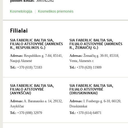
Įmonės kodas:
300142262
Kosmetologija
Kosmetikos priemonės
Filialai
SIA FABERLIC BALTIA SIA,
SIA FABERLIC BALTIA SIA,
FILIALO ATSTOVYBĖ (AKMENĖS
FILIALO ATSTOVYBĖ (AKMENĖS
R., RESPUBLIKOS G.)
R., ŽEMAIČIŲ G.)
Adresas:
Respublikos g. 7-84, 85141,
Adresas:
Žemaičių g. 39-91, 85318,
Naujoji Akmenė
Venta, Akmenės r.
Tel.:
+370 (618) 72183
Tel.:
+370 (620) 11909
SIA FABERLIC BALTIA SIA,
SIA FABERLIC BALTIA SIA,
FILIALO ATSTOVYBĖ
FILIALO ATSTOVYBĖ
(ANYKŠČIAI)
(DRUSKININKAI)
Adresas:
A. Baranausko a. 14, 29132,
Adresas:
I. Fonbergo g. 6-10, 66120,
Anykščiai
Druskininkai
Tel.:
+370 (698) 32979
Tel.:
+370 (614) 64971