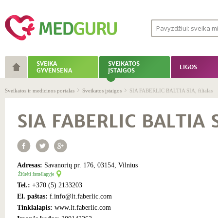
SVEIKA
SVEIKATOS
LIGOS
GYVENSENA
ĮSTAIGOS
Sveikatos ir medicinos portalas
Sveikatos įstaigos
SIA FABERLIC BALTIA SIA, filialas
SIA FABERLIC BALTIA SI
Adresas:
Savanorių pr. 176, 03154, Vilnius
Žiūrėti žemėlapyje
Tel.:
+370 (5) 2133203
El. paštas:
f.info@lt.faberlic.com
Tinklalapis:
www.lt.faberlic.com