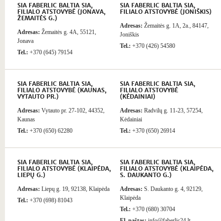
SIA FABERLIC BALTIA SIA,
SIA FABERLIC BALTIA SIA,
FILIALO ATSTOVYBĖ (JONAVA,
FILIALO ATSTOVYBĖ (JONIŠKIS)
ŽEMAITĖS G.)
Adresas:
Žemaitės g. 1A, 2a., 84147,
Adresas:
Žemaitės g. 4A, 55121,
Joniškis
Jonava
Tel.:
+370 (426) 54580
Tel.:
+370 (645) 79154
SIA FABERLIC BALTIA SIA,
SIA FABERLIC BALTIA SIA,
FILIALO ATSTOVYBĖ (KAUNAS,
FILIALO ATSTOVYBĖ
VYTAUTO PR.)
(KĖDAINIAI)
Adresas:
Vytauto pr. 27-102, 44352,
Adresas:
Radvilų g. 11-23, 57254,
Kaunas
Kėdainiai
Tel.:
+370 (650) 62280
Tel.:
+370 (650) 26914
SIA FABERLIC BALTIA SIA,
SIA FABERLIC BALTIA SIA,
FILIALO ATSTOVYBĖ (KLAIPĖDA,
FILIALO ATSTOVYBĖ (KLAIPĖDA,
LIEPŲ G.)
S. DAUKANTO G.)
Adresas:
Liepų g. 19, 92138, Klaipėda
Adresas:
S. Daukanto g. 4, 92129,
Klaipėda
Tel.:
+370 (698) 81043
Tel.:
+370 (680) 30704
El. paštas:
info@faberlic24.lt