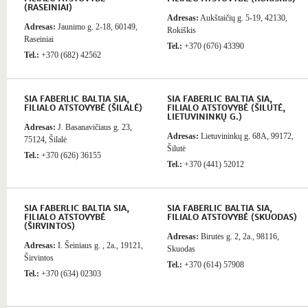
(RASEINIAI)
Adresas:
Aukštaičių g. 5-19, 42130,
Adresas:
Jaunimo g. 2-18, 60149,
Rokiškis
Raseiniai
Tel.:
+370 (676) 43390
Tel.:
+370 (682) 42562
SIA FABERLIC BALTIA SIA,
SIA FABERLIC BALTIA SIA,
FILIALO ATSTOVYBĖ (ŠILALĖ)
FILIALO ATSTOVYBĖ (ŠILUTĖ,
LIETUVININKŲ G.)
Adresas:
J. Basanavičiaus g. 23,
Adresas:
Lietuvininkų g. 68A, 99172,
75124, Šilalė
Šilutė
Tel.:
+370 (626) 36155
Tel.:
+370 (441) 52012
SIA FABERLIC BALTIA SIA,
SIA FABERLIC BALTIA SIA,
FILIALO ATSTOVYBĖ
FILIALO ATSTOVYBĖ (SKUODAS)
(ŠIRVINTOS)
Adresas:
Birutės g. 2, 2a., 98116,
Adresas:
I. Šeiniaus g. , 2a., 19121,
Skuodas
Širvintos
Tel.:
+370 (614) 57908
Tel.:
+370 (634) 02303