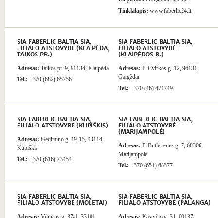
Tinklalapis:
www.faberlic24.lt
SIA FABERLIC BALTIA SIA,
SIA FABERLIC BALTIA SIA,
FILIALO ATSTOVYBĖ (KLAIPĖDA,
FILIALO ATSTOVYBĖ
TAIKOS PR.)
(KLAIPĖDOS R.)
Adresas:
Taikos pr. 9, 91134, Klaipėda
Adresas:
P. Cvirkos g. 12, 96131,
Gargždai
Tel.:
+370 (682) 65756
Tel.:
+370 (46) 471749
SIA FABERLIC BALTIA SIA,
SIA FABERLIC BALTIA SIA,
FILIALO ATSTOVYBĖ (KUPIŠKIS)
FILIALO ATSTOVYBĖ
(MARIJAMPOLĖ)
Adresas:
Gedimino g. 19-15, 40114,
Adresas:
P. Butlerienės g. 7, 68306,
Kupiškis
Marijampolė
Tel.:
+370 (616) 73454
Tel.:
+370 (651) 68377
SIA FABERLIC BALTIA SIA,
SIA FABERLIC BALTIA SIA,
FILIALO ATSTOVYBĖ (MOLĖTAI)
FILIALO ATSTOVYBĖ (PALANGA)
Adresas:
Vilniaus g. 37-1, 33101,
Adresas:
Kastyčio g. 31, 00137,