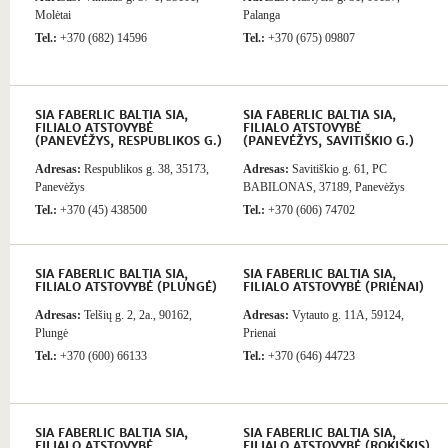
Molėtai
Palanga
Tel.:
+370 (682) 14596
Tel.:
+370 (675) 09807
SIA FABERLIC BALTIA SIA,
SIA FABERLIC BALTIA SIA,
FILIALO ATSTOVYBĖ
FILIALO ATSTOVYBĖ
(PANEVĖŽYS, RESPUBLIKOS G.)
(PANEVĖŽYS, SAVITIŠKIO G.)
Adresas:
Respublikos g. 38, 35173,
Adresas:
Savitiškio g. 61, PC
Panevėžys
BABILONAS, 37189, Panevėžys
Tel.:
+370 (45) 438500
Tel.:
+370 (606) 74702
SIA FABERLIC BALTIA SIA,
SIA FABERLIC BALTIA SIA,
FILIALO ATSTOVYBĖ (PLUNGĖ)
FILIALO ATSTOVYBĖ (PRIENAI)
Adresas:
Telšių g. 2, 2a., 90162,
Adresas:
Vytauto g. 11A, 59124,
Plungė
Prienai
Tel.:
+370 (600) 66133
Tel.:
+370 (646) 44723
SIA FABERLIC BALTIA SIA,
SIA FABERLIC BALTIA SIA,
FILIALO ATSTOVYBĖ
FILIALO ATSTOVYBĖ (ROKIŠKIS)