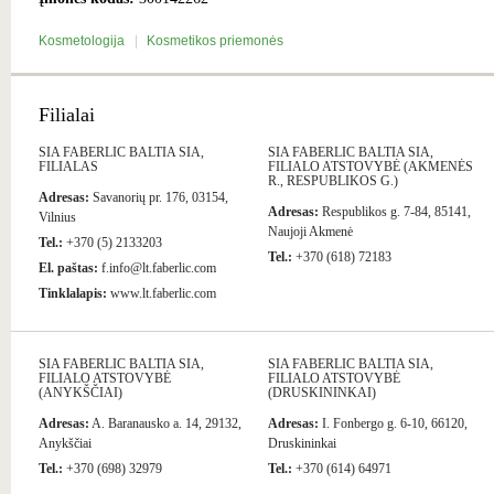
Kosmetologija
Kosmetikos priemonės
Filialai
SIA FABERLIC BALTIA SIA,
SIA FABERLIC BALTIA SIA,
FILIALAS
FILIALO ATSTOVYBĖ (AKMENĖS
R., RESPUBLIKOS G.)
Adresas:
Savanorių pr. 176, 03154,
Adresas:
Respublikos g. 7-84, 85141,
Vilnius
Naujoji Akmenė
Tel.:
+370 (5) 2133203
Tel.:
+370 (618) 72183
El. paštas:
f.info@lt.faberlic.com
Tinklalapis:
www.lt.faberlic.com
SIA FABERLIC BALTIA SIA,
SIA FABERLIC BALTIA SIA,
FILIALO ATSTOVYBĖ
FILIALO ATSTOVYBĖ
(ANYKŠČIAI)
(DRUSKININKAI)
Adresas:
A. Baranausko a. 14, 29132,
Adresas:
I. Fonbergo g. 6-10, 66120,
Anykščiai
Druskininkai
Tel.:
+370 (698) 32979
Tel.:
+370 (614) 64971