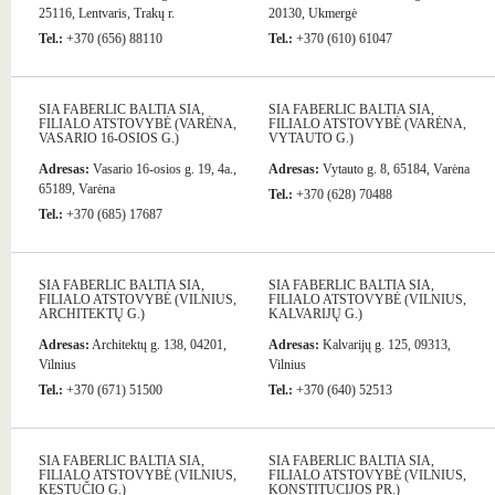
25116, Lentvaris, Trakų r.
20130, Ukmergė
Tel.:
+370 (656) 88110
Tel.:
+370 (610) 61047
SIA FABERLIC BALTIA SIA,
SIA FABERLIC BALTIA SIA,
FILIALO ATSTOVYBĖ (VARĖNA,
FILIALO ATSTOVYBĖ (VARĖNA,
VASARIO 16-OSIOS G.)
VYTAUTO G.)
Adresas:
Vasario 16-osios g. 19, 4a.,
Adresas:
Vytauto g. 8, 65184, Varėna
65189, Varėna
Tel.:
+370 (628) 70488
Tel.:
+370 (685) 17687
SIA FABERLIC BALTIA SIA,
SIA FABERLIC BALTIA SIA,
FILIALO ATSTOVYBĖ (VILNIUS,
FILIALO ATSTOVYBĖ (VILNIUS,
ARCHITEKTŲ G.)
KALVARIJŲ G.)
Adresas:
Architektų g. 138, 04201,
Adresas:
Kalvarijų g. 125, 09313,
Vilnius
Vilnius
Tel.:
+370 (671) 51500
Tel.:
+370 (640) 52513
SIA FABERLIC BALTIA SIA,
SIA FABERLIC BALTIA SIA,
FILIALO ATSTOVYBĖ (VILNIUS,
FILIALO ATSTOVYBĖ (VILNIUS,
KĘSTUČIO G.)
KONSTITUCIJOS PR.)