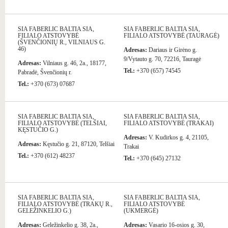
SIA FABERLIC BALTIA SIA,
SIA FABERLIC BALTIA SIA,
FILIALO ATSTOVYBĖ
FILIALO ATSTOVYBĖ (TAURAGĖ)
(ŠVENČIONIŲ R., VILNIAUS G.
46)
Adresas:
Dariaus ir Girėno g.
9/Vytauto g. 70, 72216, Tauragė
Adresas:
Vilniaus g. 46, 2a., 18177,
Tel.:
+370 (657) 74545
Pabradė, Švenčionių r.
Tel.:
+370 (673) 07687
SIA FABERLIC BALTIA SIA,
SIA FABERLIC BALTIA SIA,
FILIALO ATSTOVYBĖ (TELŠIAI,
FILIALO ATSTOVYBĖ (TRAKAI)
KĘSTUČIO G.)
Adresas:
V. Kudirkos g. 4, 21105,
Adresas:
Kęstučio g. 21, 87120, Telšiai
Trakai
Tel.:
+370 (612) 48237
Tel.:
+370 (645) 27132
SIA FABERLIC BALTIA SIA,
SIA FABERLIC BALTIA SIA,
FILIALO ATSTOVYBĖ (TRAKŲ R.,
FILIALO ATSTOVYBĖ
GELEŽINKELIO G.)
(UKMERGĖ)
Adresas:
Geležinkelio g. 38, 2a.,
Adresas:
Vasario 16-osios g. 30,