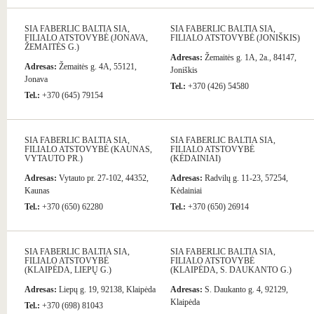
SIA FABERLIC BALTIA SIA,
SIA FABERLIC BALTIA SIA,
FILIALO ATSTOVYBĖ (JONAVA,
FILIALO ATSTOVYBĖ (JONIŠKIS)
ŽEMAITĖS G.)
Adresas:
Žemaitės g. 1A, 2a., 84147,
Adresas:
Žemaitės g. 4A, 55121,
Joniškis
Jonava
Tel.:
+370 (426) 54580
Tel.:
+370 (645) 79154
SIA FABERLIC BALTIA SIA,
SIA FABERLIC BALTIA SIA,
FILIALO ATSTOVYBĖ (KAUNAS,
FILIALO ATSTOVYBĖ
VYTAUTO PR.)
(KĖDAINIAI)
Adresas:
Vytauto pr. 27-102, 44352,
Adresas:
Radvilų g. 11-23, 57254,
Kaunas
Kėdainiai
Tel.:
+370 (650) 62280
Tel.:
+370 (650) 26914
SIA FABERLIC BALTIA SIA,
SIA FABERLIC BALTIA SIA,
FILIALO ATSTOVYBĖ
FILIALO ATSTOVYBĖ
(KLAIPĖDA, LIEPŲ G.)
(KLAIPĖDA, S. DAUKANTO G.)
Adresas:
Liepų g. 19, 92138, Klaipėda
Adresas:
S. Daukanto g. 4, 92129,
Klaipėda
Tel.:
+370 (698) 81043