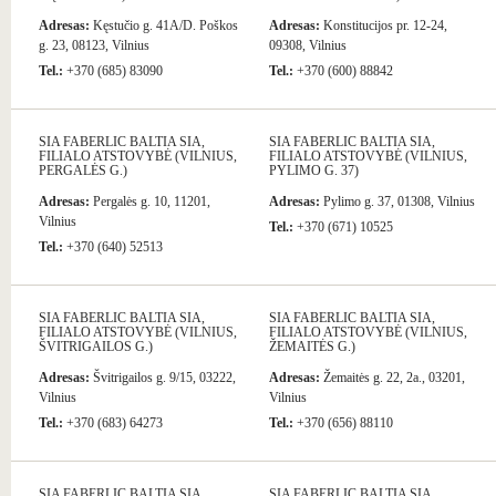
Adresas:
Kęstučio g. 41A/D. Poškos
Adresas:
Konstitucijos pr. 12-24,
g. 23, 08123, Vilnius
09308, Vilnius
Tel.:
+370 (685) 83090
Tel.:
+370 (600) 88842
SIA FABERLIC BALTIA SIA,
SIA FABERLIC BALTIA SIA,
FILIALO ATSTOVYBĖ (VILNIUS,
FILIALO ATSTOVYBĖ (VILNIUS,
PERGALĖS G.)
PYLIMO G. 37)
Adresas:
Pergalės g. 10, 11201,
Adresas:
Pylimo g. 37, 01308, Vilnius
Vilnius
Tel.:
+370 (671) 10525
Tel.:
+370 (640) 52513
SIA FABERLIC BALTIA SIA,
SIA FABERLIC BALTIA SIA,
FILIALO ATSTOVYBĖ (VILNIUS,
FILIALO ATSTOVYBĖ (VILNIUS,
ŠVITRIGAILOS G.)
ŽEMAITĖS G.)
Adresas:
Švitrigailos g. 9/15, 03222,
Adresas:
Žemaitės g. 22, 2a., 03201,
Vilnius
Vilnius
Tel.:
+370 (683) 64273
Tel.:
+370 (656) 88110
SIA FABERLIC BALTIA SIA,
SIA FABERLIC BALTIA SIA,