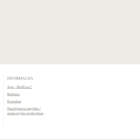
INFORMACIJA
Apie „MedGuru“
Reklama
Kontaktai
Naudojimosi taisyklės /
atsakomybės apribojimas