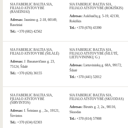
SIA FABERLIC BALTIA SIA,
SIA FABERLIC BALTIA SIA,
FILIALO ATSTOVYBĖ
FILIALO ATSTOVYBĖ (ROKIŠKIS)
(RASEINIAI)
Adresas:
Aukštaičių g. 5-19, 42130,
Adresas:
Jaunimo g. 2-18, 60149,
Rokiškis
Raseiniai
Tel.:
+370 (676) 43390
Tel.:
+370 (682) 42562
SIA FABERLIC BALTIA SIA,
SIA FABERLIC BALTIA SIA,
FILIALO ATSTOVYBĖ (ŠILALĖ)
FILIALO ATSTOVYBĖ (ŠILUTĖ,
LIETUVININKŲ G.)
Adresas:
J. Basanavičiaus g. 23,
Adresas:
Lietuvininkų g. 68A, 99172,
75124, Šilalė
Šilutė
Tel.:
+370 (626) 36155
Tel.:
+370 (441) 52012
SIA FABERLIC BALTIA SIA,
SIA FABERLIC BALTIA SIA,
FILIALO ATSTOVYBĖ
FILIALO ATSTOVYBĖ (SKUODAS)
(ŠIRVINTOS)
Adresas:
Birutės g. 2, 2a., 98116,
Adresas:
I. Šeiniaus g. , 2a., 19121,
Skuodas
Širvintos
Tel.:
+370 (614) 57908
Tel.:
+370 (634) 02303