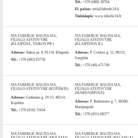
Tel.:
+370 (680) 30704
El. paštas:
info@faberlic24.lt
Tinklalapis:
www.faberlic24.lt
SIA FABERLIC BALTIA SIA,
SIA FABERLIC BALTIA SIA,
FILIALO ATSTOVYBĖ
FILIALO ATSTOVYBĖ
(KLAIPĖDA, TAIKOS PR.)
(KLAIPĖDOS R.)
Adresas:
Taikos pr. 9, 91134, Klaipėda
Adresas:
P. Cvirkos g. 12, 96131,
Gargždai
Tel.:
+370 (682) 65756
Tel.:
+370 (46) 471749
SIA FABERLIC BALTIA SIA,
SIA FABERLIC BALTIA SIA,
FILIALO ATSTOVYBĖ (KUPIŠKIS)
FILIALO ATSTOVYBĖ
(MARIJAMPOLĖ)
Adresas:
Gedimino g. 19-15, 40114,
Adresas:
P. Butlerienės g. 7, 68306,
Kupiškis
Marijampolė
Tel.:
+370 (616) 73454
Tel.:
+370 (651) 68377
SIA FABERLIC BALTIA SIA,
SIA FABERLIC BALTIA SIA,
FILIALO ATSTOVYBĖ (MOLĖTAI)
FILIALO ATSTOVYBĖ (PALANGA)