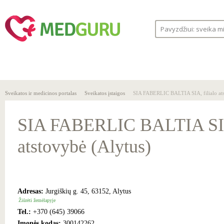
SVEIKA
SVEIKATOS
LIGOS
GYVENSENA
ĮSTAIGOS
Sveikatos ir medicinos portalas
Sveikatos įstaigos
SIA FABERLIC BALTIA SIA, filialo ats
SIA FABERLIC BALTIA SIA,
atstovybė (Alytus)
Adresas:
Jurgiškių g. 45, 63152, Alytus
Žiūrėti žemėlapyje
Tel.:
+370 (645) 39066
Įmonės kodas:
300142262