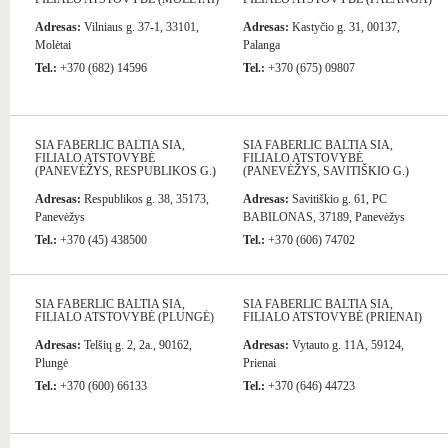
Adresas:
Vilniaus g. 37-1, 33101,
Adresas:
Kastyčio g. 31, 00137,
Molėtai
Palanga
Tel.:
+370 (682) 14596
Tel.:
+370 (675) 09807
SIA FABERLIC BALTIA SIA,
SIA FABERLIC BALTIA SIA,
FILIALO ATSTOVYBĖ
FILIALO ATSTOVYBĖ
(PANEVĖŽYS, RESPUBLIKOS G.)
(PANEVĖŽYS, SAVITIŠKIO G.)
Adresas:
Respublikos g. 38, 35173,
Adresas:
Savitiškio g. 61, PC
Panevėžys
BABILONAS, 37189, Panevėžys
Tel.:
+370 (45) 438500
Tel.:
+370 (606) 74702
SIA FABERLIC BALTIA SIA,
SIA FABERLIC BALTIA SIA,
FILIALO ATSTOVYBĖ (PLUNGĖ)
FILIALO ATSTOVYBĖ (PRIENAI)
Adresas:
Telšių g. 2, 2a., 90162,
Adresas:
Vytauto g. 11A, 59124,
Plungė
Prienai
Tel.:
+370 (600) 66133
Tel.:
+370 (646) 44723