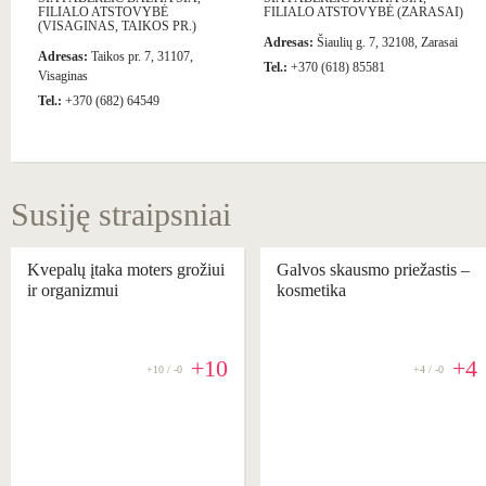
FILIALO ATSTOVYBĖ
FILIALO ATSTOVYBĖ (ZARASAI)
(VISAGINAS, TAIKOS PR.)
Adresas:
Šiaulių g. 7, 32108, Zarasai
Adresas:
Taikos pr. 7, 31107,
Tel.:
+370 (618) 85581
Visaginas
Tel.:
+370 (682) 64549
Susiję straipsniai
Kvepalų įtaka moters grožiui
Galvos skausmo priežastis –
ir organizmui
kosmetika
+10
+4
+10 / -0
+4 / -0