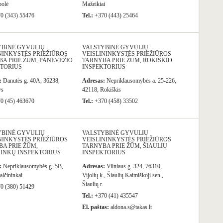
polė
Mažeikiai
0 (343) 55476
Tel.:
+370 (443) 25464
YBINĖ GYVULIŲ
VALSTYBINĖ GYVULIŲ
NINKYSTĖS PRIEŽIŪROS
VEISLININKYSTĖS PRIEŽIŪROS
A PRIE ŽŪM, PANEVĖŽIO
TARNYBA PRIE ŽŪM, ROKIŠKIO
KTORIUS
INSPEKTORIUS
:
Danutės g. 40A, 36238,
Adresas:
Nepriklausomybės a. 25-226,
ys
42118, Rokiškis
0 (45) 463670
Tel.:
+370 (458) 33502
YBINĖ GYVULIŲ
VALSTYBINĖ GYVULIŲ
NINKYSTĖS PRIEŽIŪROS
VEISLININKYSTĖS PRIEŽIŪROS
A PRIE ŽŪM,
TARNYBA PRIE ŽŪM, ŠIAULIŲ
NINKŲ INSPEKTORIUS
INSPEKTORIUS
:
Nepriklausomybės g. 5B,
Adresas:
Vilniaus g. 324, 76310,
alčininkai
Vijolių k., Šiaulių Kaimiškoji sen.,
Šiaulių r.
0 (380) 51429
Tel.:
+370 (41) 435547
El. paštas:
aldona.s@takas.lt