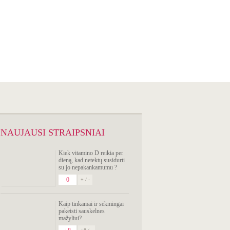
SIMPTOMŲ
ANALIZATORIUS
NAUJAUSI STRAIPSNIAI
Kiek vitamino D reikia per
dieną, kad netektų susidurti
su jo nepakankamumu ?
0
+ / -
Kaip tinkamai ir sėkmingai
pakeisti sauskelnes
mažyliui?