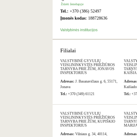
Žiūrėti žemėlapyje
Tel.:
+370 (386) 52497
Įmonės kodas:
188728636
Valstybinės institucijos
Filialai
VALSTYBINĖ GYVULIŲ
VALST
VEISLININKYSTĖS PRIEŽIŪROS
VEISLI
TARNYBA PRIE ŽŪM, JONAVOS
TARNYB
INSPEKTORIUS
KAIŠIA
Adresas:
J. Basanavičiaus g. 6, 55171,
Adresas
Jonava
Kaišiado
Tel.:
+370 (349) 61121
Tel.:
+37
VALSTYBINĖ GYVULIŲ
VALST
VEISLININKYSTĖS PRIEŽIŪROS
VEISLI
TARNYBA PRIE ŽŪM, KUPIŠKIO
TARNYB
INSPEKTORIUS
MARIJ
Adresas:
Vilniaus g. 34, 40114,
Adresas