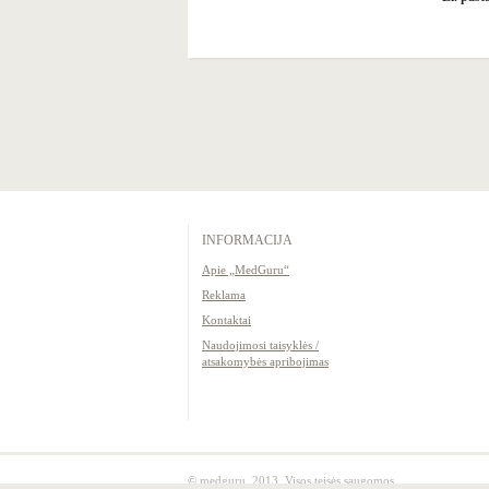
INFORMACIJA
Apie „MedGuru“
Reklama
Kontaktai
Naudojimosi taisyklės /
atsakomybės apribojimas
© medguru, 2013. Visos teisės saugomos.