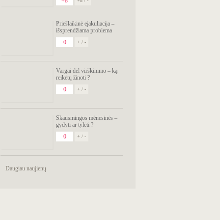
+8
+8 / -
Priešlaikinė ejakuliacija –
išsprendžiama problema
0
+ / -
Vargai dėl virškinimo – ką
reikėtų žinoti ?
0
+ / -
Skausmingos mėnesinės –
gydyti ar tylėti ?
0
+ / -
Daugiau naujienų