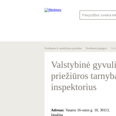
SVEIKA
SVEIKATO
GYVENSENA
ĮSTAIGOS
Sveikatos ir medicinos portalas
Sveikatos įstaigos
Vals
Valstybinė gyvuli
priežiūros tarny
inspektorius
Adresas:
Vasario 16-osios g. 10, 30113,
Ignalina