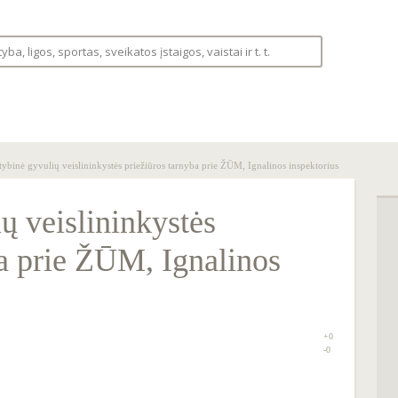
S
LIGOS
VAISTINĖLĖ
FORUMAS
tybinė gyvulių veislininkystės priežiūros tarnyba prie ŽŪM, Ignalinos inspektorius
ų veislininkystės
ba prie ŽŪM, Ignalinos
+0
0
-0