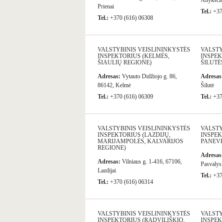
Anykščia
Prienai
Tel.:
+37
Tel.:
+370 (616) 06308
VALSTYBINIS VEISLININKYSTĖS
VALSTY
INSPEKTORIUS (KELMĖS,
INSPEK
ŠIAULIŲ REGIONE)
ŠILUTĖ
Adresas:
Vytauto Didžiojo g. 86,
Adresas
86142, Kelmė
Šilutė
Tel.:
+370 (616) 06309
Tel.:
+37
VALSTYBINIS VEISLININKYSTĖS
VALSTY
INSPEKTORIUS (LAZDIJŲ,
INSPEK
MARIJAMPOLĖS, KALVARIJOS
PANEVĖ
REGIONE)
Adresas
Adresas:
Vilniaus g. 1-416, 67106,
Pasvalys
Lazdijai
Tel.:
+37
Tel.:
+370 (616) 06314
VALSTYBINIS VEISLININKYSTĖS
VALSTY
INSPEKTORIUS (RADVILIŠKIO,
INSPEK