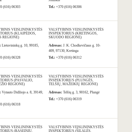
i
Joniškis
0 (616) 06303
Tel.:
+370 (616) 06306
BINIS VEISLININKYSTĖS
VALSTYBINIS VEISLININKYSTĖS
TORIUS (KLAIPĖDOS,
INSPEKTORIUS (KRETINGOS,
S REGIONE)
SKUODO REGIONE)
:
Lietuvininkų g. 10, 99185,
Adresas:
J. K. Chodkevičiaus g. 10-
409, 97130, Kretinga
0 (616) 06328
Tel.:
+370 (616) 06312
BINIS VEISLININKYSTĖS
VALSTYBINIS VEISLININKYSTĖS
TORIUS (PASVALIO,
INSPEKTORIUS (PLUNGĖS,
ŽIO REGIONE)
TELŠIŲ, MAŽEIKIŲ REGIONE)
:
Vytauto Didžiojo a. 8, 39149,
Adresas:
Telšių g. 3, 90162, Plungė
Tel.:
+370 (616) 06319
0 (616) 06318
BINIS VEISLININKYSTĖS
VALSTYBINIS VEISLININKYSTĖS
TORIUS (RASEINIŲ,
INSPEKTORIUS (ŠILALĖS,