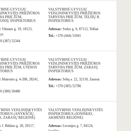
YBINĖ GYVULIŲ
VALSTYBINĖ GYVULIŲ
NINKYSTĖS PRIEŽIŪROS
VEISLININKYSTĖS PRIEŽIŪROS
A PRIE ŽŪM,
TARNYBA PRIE ŽŪM, TELŠIŲ R.
IONIŲ INSPEKTORIUS
INSPEKTORIUS
:
Vilniaus g. 19, 18123,
Adresas:
Sedos g. 6, 87112, Telšiai
nys
Tel.:
+370 (444) 51941
0 (387) 52344
YBINĖ GYVULIŲ
VALSTYBINĖ GYVULIŲ
NINKYSTĖS PRIEŽIŪROS
VEISLININKYSTĖS PRIEŽIŪROS
A PRIE ŽŪM, UTENOS
TARNYBA PRIE ŽŪM, ZARASŲ
KTORIUS
INSPEKTORIUS
:
Maironio g. 4-208, 28241,
Adresas:
Sėlių a. 22, 32110, Zarasai
Tel.:
+370 (385) 52786
0 (389) 50480
BINIS VEISLININKYSTĖS
VALSTYBINIS VEISLININKYSTĖS
TORIUS (ANYKŠČIŲ,
INSPEKTORIUS (JONIŠKIO,
, ZARASŲ REGIONE)
AKMENĖS REGIONE)
:
J. Biliūno g. 28, 29117,
Adresas:
Livonijos g. 7, 84124,