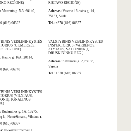
RKO REGIONE)
RIETAVO REGIONE)
:
Maironio g. 5-3, 60149,
Adresas:
Vasario 16-osios g. 14,
75133, Šilalė
0 (616) 06322
Tel.:
+370 (616) 06327
BINIS VEISLININKYSTĖS
VALSTYBINIS VEISLININKYSTĖS
TORIUS (UKMERGĖS,
INSPEKTORIUS (VARRĖNOS,
OS REGIONE)
ALYTAUS, ŠALČININKŲ,
DRUSKININKŲ REG.)
:
Kauno g. 16A, 20114,
Adresas:
Savanorių g. 2, 65185,
ė
Varėna
0 (698) 06748
Tel.:
+370 (616) 06335
BINIS VEISLININKYSTĖS
TORIUS (VILNIAUS,
ONIŲ, IGNALINOS
E)
:
Rudaminos g. 1A, 13275,
ų k., Nemėžio sen., Vilniaus r.
0 (616) 06337
as:
volkova@freemail.lt