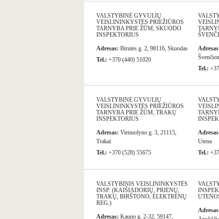
VALSTYBINĖ GYVULIŲ
VALST
VEISLININKYSTĖS PRIEŽIŪROS
VEISLI
TARNYBA PRIE ŽŪM, SKUODO
TARNYB
INSPEKTORIUS
ŠVENČ
Adresas:
Birutės g. 2, 98116, Skuodas
Adresas
Švenčio
Tel.:
+370 (440) 51020
Tel.:
+37
VALSTYBINĖ GYVULIŲ
VALST
VEISLININKYSTĖS PRIEŽIŪROS
VEISLI
TARNYBA PRIE ŽŪM, TRAKŲ
TARNYB
INSPEKTORIUS
INSPE
Adresas:
Vienuolyno g. 3, 21115,
Adresas
Trakai
Utena
Tel.:
+370 (528) 55675
Tel.:
+37
VALSTYBINIS VEISLININKYSTĖS
VALSTY
INSP. (KAIŠIADORIŲ, PRIENŲ,
INSPEK
TRAKŲ, BIRŠTONO, ELEKTRĖNŲ
UTENOS
REG.)
Adresas
Adresas:
Kauno g. 2-32, 59147,