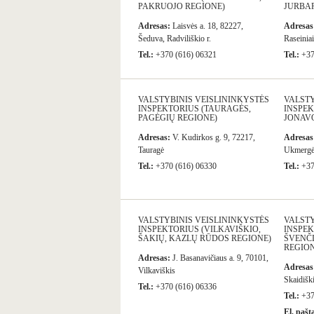
PAKRUOJO REGIONE)
JURBA
Adresas:
Laisvės a. 18, 82227,
Adresas
Šeduva, Radviliškio r.
Raseiniai
Tel.:
+370 (616) 06321
Tel.:
+37
VALSTYBINIS VEISLININKYSTĖS
VALSTY
INSPEKTORIUS (TAURAGĖS,
INSPEK
PAGĖGIŲ REGIONE)
JONAV
Adresas:
V. Kudirkos g. 9, 72217,
Adresas
Tauragė
Ukmerg
Tel.:
+370 (616) 06330
Tel.:
+37
VALSTYBINIS VEISLININKYSTĖS
VALSTY
INSPEKTORIUS (VILKAVIŠKIO,
INSPEK
ŠAKIŲ, KAZLŲ RŪDOS REGIONE)
ŠVENČI
REGION
Adresas:
J. Basanavičiaus a. 9, 70101,
Adresas
Vilkaviškis
Skaidiški
Tel.:
+370 (616) 06336
Tel.:
+37
El. pašt