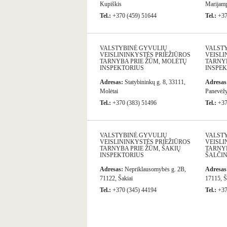
Kupiškis
Marijam
Tel.:
+370 (459) 51644
Tel.:
+37
VALSTYBINĖ GYVULIŲ
VALST
VEISLININKYSTĖS PRIEŽIŪROS
VEISLI
TARNYBA PRIE ŽŪM, MOLĖTŲ
TARNYB
INSPEKTORIUS
INSPE
Adresas:
Statybininkų g. 8, 33111,
Adresas
Molėtai
Panevėž
Tel.:
+370 (383) 51496
Tel.:
+37
VALSTYBINĖ GYVULIŲ
VALST
VEISLININKYSTĖS PRIEŽIŪROS
VEISLI
TARNYBA PRIE ŽŪM, ŠAKIŲ
TARNYB
INSPEKTORIUS
ŠALČI
Adresas:
Nepriklausomybės g. 2B,
Adresas
71122, Šakiai
17115, Š
Tel.:
+370 (345) 44194
Tel.:
+37