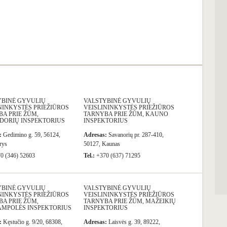
YBINĖ GYVULIŲ
VALSTYBINĖ GYVULIŲ
NINKYSTĖS PRIEŽIŪROS
VEISLININKYSTĖS PRIEŽIŪROS
A PRIE ŽŪM,
TARNYBA PRIE ŽŪM, KAUNO
DORIŲ INSPEKTORIUS
INSPEKTORIUS
:
Gedimino g. 59, 56124,
Adresas:
Savanorių pr. 287-410,
rys
50127, Kaunas
0 (346) 52603
Tel.:
+370 (637) 71295
YBINĖ GYVULIŲ
VALSTYBINĖ GYVULIŲ
NINKYSTĖS PRIEŽIŪROS
VEISLININKYSTĖS PRIEŽIŪROS
A PRIE ŽŪM,
TARNYBA PRIE ŽŪM, MAŽEIKIŲ
AMPOLĖS INSPEKTORIUS
INSPEKTORIUS
:
Kęstučio g. 9/20, 68308,
Adresas:
Laisvės g. 39, 89222,