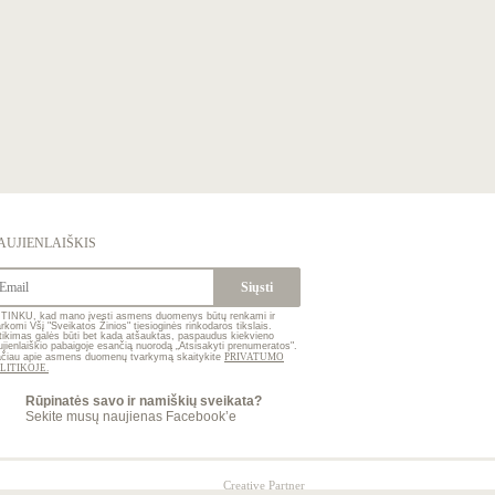
AUJIENLAIŠKIS
TINKU, kad mano įvesti asmens duomenys būtų renkami ir
arkomi Všį "Sveikatos Žinios" tiesioginės rinkodaros tikslais.
tikimas galės būti bet kada atšauktas, paspaudus kiekvieno
ujienlaiškio pabaigoje esančią nuorodą „Atsisakyti prenumeratos".
ačiau apie asmens duomenų tvarkymą skaitykite
PRIVATUMO
LITIKOJE.
Rūpinatės savo ir namiškių sveikata?
Sekite musų naujienas Facebook’e
Creative Partner