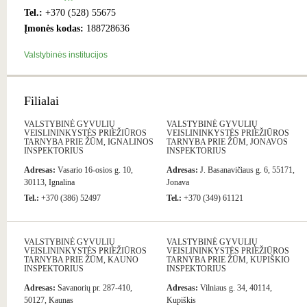
Tel.:
+370 (528) 55675
Įmonės kodas:
188728636
Valstybinės institucijos
Filialai
VALSTYBINĖ GYVULIŲ
VALSTYBINĖ GYVULIŲ
VEISLININKYSTĖS PRIEŽIŪROS
VEISLININKYSTĖS PRIEŽIŪROS
TARNYBA PRIE ŽŪM, IGNALINOS
TARNYBA PRIE ŽŪM, JONAVOS
INSPEKTORIUS
INSPEKTORIUS
Adresas:
Vasario 16-osios g. 10,
Adresas:
J. Basanavičiaus g. 6, 55171,
30113, Ignalina
Jonava
Tel.:
+370 (386) 52497
Tel.:
+370 (349) 61121
VALSTYBINĖ GYVULIŲ
VALSTYBINĖ GYVULIŲ
VEISLININKYSTĖS PRIEŽIŪROS
VEISLININKYSTĖS PRIEŽIŪROS
TARNYBA PRIE ŽŪM, KAUNO
TARNYBA PRIE ŽŪM, KUPIŠKIO
INSPEKTORIUS
INSPEKTORIUS
Adresas:
Savanorių pr. 287-410,
Adresas:
Vilniaus g. 34, 40114,
50127, Kaunas
Kupiškis