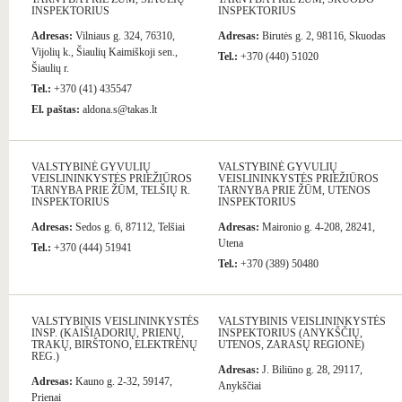
INSPEKTORIUS
INSPEKTORIUS
Adresas:
Vilniaus g. 324, 76310,
Adresas:
Birutės g. 2, 98116, Skuodas
Vijolių k., Šiaulių Kaimiškoji sen.,
Tel.:
+370 (440) 51020
Šiaulių r.
Tel.:
+370 (41) 435547
El. paštas:
aldona.s@takas.lt
VALSTYBINĖ GYVULIŲ
VALSTYBINĖ GYVULIŲ
VEISLININKYSTĖS PRIEŽIŪROS
VEISLININKYSTĖS PRIEŽIŪROS
TARNYBA PRIE ŽŪM, TELŠIŲ R.
TARNYBA PRIE ŽŪM, UTENOS
INSPEKTORIUS
INSPEKTORIUS
Adresas:
Sedos g. 6, 87112, Telšiai
Adresas:
Maironio g. 4-208, 28241,
Utena
Tel.:
+370 (444) 51941
Tel.:
+370 (389) 50480
VALSTYBINIS VEISLININKYSTĖS
VALSTYBINIS VEISLININKYSTĖS
INSP. (KAIŠIADORIŲ, PRIENŲ,
INSPEKTORIUS (ANYKŠČIŲ,
TRAKŲ, BIRŠTONO, ELEKTRĖNŲ
UTENOS, ZARASŲ REGIONE)
REG.)
Adresas:
J. Biliūno g. 28, 29117,
Adresas:
Kauno g. 2-32, 59147,
Anykščiai
Prienai