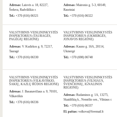
Adresas:
Laisvės a. 18, 82227,
Adresas:
Maironio g. 5-3, 60149,
Šeduva, Radviliškio r.
Raseiniai
Tel.:
+370 (616) 06321
Tel.:
+370 (616) 06322
VALSTYBINIS VEISLININKYSTĖS
VALSTYBINIS VEISLININKYSTĖS
INSPEKTORIUS (TAURAGĖS,
INSPEKTORIUS (UKMERGĖS,
PAGĖGIŲ REGIONE)
JONAVOS REGIONE)
Adresas:
V. Kudirkos g. 9, 72217,
Adresas:
Kauno g. 16A, 20114,
Tauragė
Ukmergė
Tel.:
+370 (616) 06330
Tel.:
+370 (698) 06748
VALSTYBINIS VEISLININKYSTĖS
VALSTYBINIS VEISLININKYSTĖS
INSPEKTORIUS (VILKAVIŠKIO,
INSPEKTORIUS (VILNIAUS,
ŠAKIŲ, KAZLŲ RŪDOS REGIONE)
ŠVENČIONIŲ, IGNALINOS
REGIONE)
Adresas:
J. Basanavičiaus a. 9, 70101,
Adresas:
Rudaminos g. 1A, 13275,
Vilkaviškis
Skaidiškių k., Nemėžio sen., Vilniaus r.
Tel.:
+370 (616) 06336
Tel.:
+370 (616) 06337
El. paštas:
volkova@freemail.lt