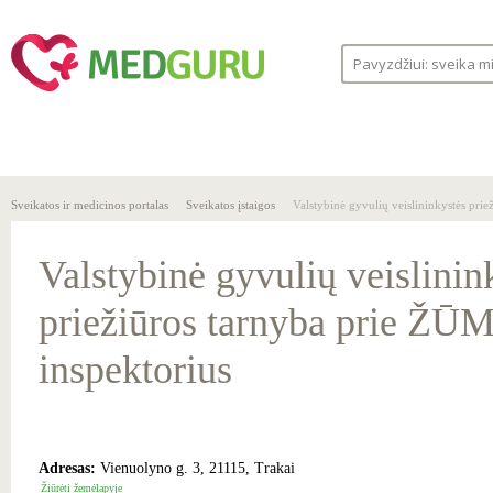
SVEIKA
SVEIKATOS
LIGOS
GYVENSENA
ĮSTAIGOS
Sveikatos ir medicinos portalas
Sveikatos įstaigos
Valstybinė gyvulių veislininkystės pri
Valstybinė gyvulių veislinin
priežiūros tarnyba prie ŽŪM
inspektorius
Adresas:
Vienuolyno g. 3, 21115, Trakai
Žiūrėti žemėlapyje