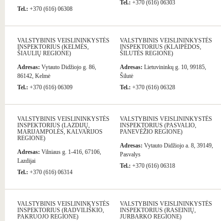
Tel.:
+370 (616) 06303
Tel.:
+370 (616) 06308
VALSTYBINIS VEISLININKYSTĖS
VALSTYBINIS VEISLININKYSTĖS
INSPEKTORIUS (KELMĖS,
INSPEKTORIUS (KLAIPĖDOS,
ŠIAULIŲ REGIONE)
ŠILUTĖS REGIONE)
Adresas:
Vytauto Didžiojo g. 86,
Adresas:
Lietuvininkų g. 10, 99185,
86142, Kelmė
Šilutė
Tel.:
+370 (616) 06309
Tel.:
+370 (616) 06328
VALSTYBINIS VEISLININKYSTĖS
VALSTYBINIS VEISLININKYSTĖS
INSPEKTORIUS (LAZDIJŲ,
INSPEKTORIUS (PASVALIO,
MARIJAMPOLĖS, KALVARIJOS
PANEVĖŽIO REGIONE)
REGIONE)
Adresas:
Vytauto Didžiojo a. 8, 39149,
Adresas:
Vilniaus g. 1-416, 67106,
Pasvalys
Lazdijai
Tel.:
+370 (616) 06318
Tel.:
+370 (616) 06314
VALSTYBINIS VEISLININKYSTĖS
VALSTYBINIS VEISLININKYSTĖS
INSPEKTORIUS (RADVILIŠKIO,
INSPEKTORIUS (RASEINIŲ,
PAKRUOJO REGIONE)
JURBARKO REGIONE)