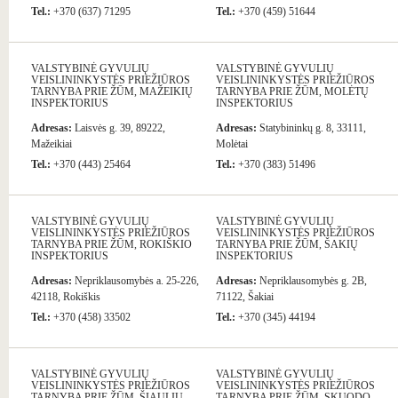
Tel.:
+370 (637) 71295
Tel.:
+370 (459) 51644
VALSTYBINĖ GYVULIŲ
VALSTYBINĖ GYVULIŲ
VEISLININKYSTĖS PRIEŽIŪROS
VEISLININKYSTĖS PRIEŽIŪROS
TARNYBA PRIE ŽŪM, MAŽEIKIŲ
TARNYBA PRIE ŽŪM, MOLĖTŲ
INSPEKTORIUS
INSPEKTORIUS
Adresas:
Laisvės g. 39, 89222,
Adresas:
Statybininkų g. 8, 33111,
Mažeikiai
Molėtai
Tel.:
+370 (443) 25464
Tel.:
+370 (383) 51496
VALSTYBINĖ GYVULIŲ
VALSTYBINĖ GYVULIŲ
VEISLININKYSTĖS PRIEŽIŪROS
VEISLININKYSTĖS PRIEŽIŪROS
TARNYBA PRIE ŽŪM, ROKIŠKIO
TARNYBA PRIE ŽŪM, ŠAKIŲ
INSPEKTORIUS
INSPEKTORIUS
Adresas:
Nepriklausomybės a. 25-226,
Adresas:
Nepriklausomybės g. 2B,
42118, Rokiškis
71122, Šakiai
Tel.:
+370 (458) 33502
Tel.:
+370 (345) 44194
VALSTYBINĖ GYVULIŲ
VALSTYBINĖ GYVULIŲ
VEISLININKYSTĖS PRIEŽIŪROS
VEISLININKYSTĖS PRIEŽIŪROS
TARNYBA PRIE ŽŪM, ŠIAULIŲ
TARNYBA PRIE ŽŪM, SKUODO