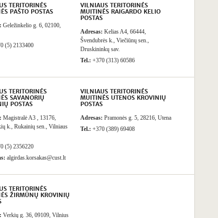
US TERITORINĖS
VILNIAUS TERITORINĖS
NĖS PAŠTO POSTAS
MUITINĖS RAIGARDO KELIO
POSTAS
:
Geležinkelio g. 6, 02100,
Adresas:
Kelias A4, 66444,
Švendubrės k., Viečiūnų sen.,
0 (5) 2133400
Druskininkų sav.
Tel.:
+370 (313) 60586
US TERITORINĖS
VILNIAUS TERITORINĖS
NĖS SAVANORIŲ
MUITINĖS UTENOS KROVINIŲ
NIŲ POSTAS
POSTAS
:
Magistralė A3 , 13176,
Adresas:
Pramonės g. 5, 28216, Utena
ių k., Rukainių sen., Vilniaus
Tel.:
+370 (389) 69408
0 (5) 2356220
as:
algirdas.korsakas@cust.lt
US TERITORINĖS
NĖS ŽIRMŪNŲ KROVINIŲ
S
:
Verkių g. 36, 09109, Vilnius