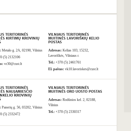
US TERITORINĖS
VILNIAUS TERITORINĖS
ĖS KIRTIMŲ KROVINIŲ
MUITINĖS LAVORIŠKIŲ KELIO
S
POSTAS
:
Metalo g. 2A, 02190, Vilnius
Adresas:
Kelias 103, 15232,
Lavoriškės, Vilniaus r.
0 (5) 2132106
Tel.:
+370 (5) 2461761
as:
vr30@cust.lt
El. paštas:
vk10.lavoriskes@cust.lt
US TERITORINĖS
VILNIAUS TERITORINĖS
NĖS NAUJAMIESČIO
MUITINĖS ORO UOSTO POSTAS
INKELIO KROVINIŲ
S
Adresas:
Rodūnios kel. 2, 02188,
Vilnius
:
Panerių g. 56, 03202, Vilnius
Tel.:
+370 (5) 2330317
0 (5) 2332472