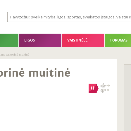
S
LIGOS
VAISTINĖLĖ
FORUMAS
iaus teritorinė muitinė
torinė muitinė
+0
0
-0