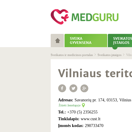
SVEIKA
SVEIKATO
GYVENSENA
ĮSTAIGOS
Sveikatos ir medicinos portalas
Sveikatos įstaigos
Viln
Vilniaus teri
Adresas:
Savanorių pr. 174, 03153, Vilnius
Žiūrėti žemėlapyje
Tel.:
+370 (5) 2356255
Tinklalapis:
www.cust.lt
Įmonės kodas:
290733470