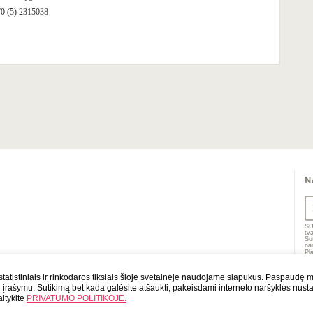
0 (5) 2315038
N
SU
tv
Su
na
Pl
PO
tatistiniais ir rinkodaros tikslais šioje svetainėje naudojame slapukus. Paspaudę
ų įrašymu. Sutikimą bet kada galėsite atšaukti, pakeisdami interneto naršyklės nusta
itykite
PRIVATUMO POLITIKOJE.