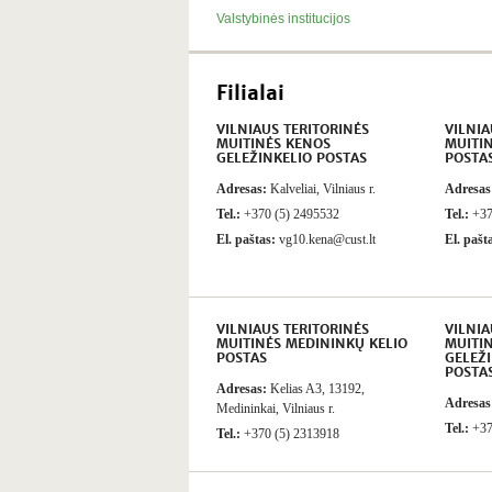
Valstybinės institucijos
Filialai
VILNIAUS TERITORINĖS
VILNIA
MUITINĖS KENOS
MUITIN
GELEŽINKELIO POSTAS
POSTA
Adresas:
Kalveliai, Vilniaus r.
Adresas
Tel.:
+370 (5) 2495532
Tel.:
+37
El. paštas:
vg10.kena@cust.lt
El. pašt
VILNIAUS TERITORINĖS
VILNIA
MUITINĖS MEDININKŲ KELIO
MUITI
POSTAS
GELEŽ
POSTA
Adresas:
Kelias A3, 13192,
Adresas
Medininkai, Vilniaus r.
Tel.:
+37
Tel.:
+370 (5) 2313918