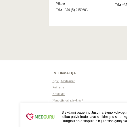
Vilnius
Tel.:
+37
Tel.:
+370 (5) 2150603
INFORMACIJA
Apie „MedGuru“
Reklama
Kontaktai
Naudojimosi taisyklės /
atsakomybės apribojimas
Siekdami pagerinti Jūsų naršymo kokybę, s
toliau patvirtinate savo sutikimą su slapuk
Daugiau apie slapukus ir jų atsisakymą ska