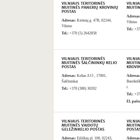
VILNIAUS TERITORINĖS
VILNIA
MUITINĖS PANERIŲ KROVINIŲ
MUITI
POSTAS
Adresas
Adresas:
Kirtimų g. 47B, 02244,
Vilnius
Vilnius
Tel.:
+37
Tel.:
+370 (5) 2642858
VILNIAUS TERITORINĖS
VILNIA
MUITINĖS ŠALČININKŲ KELIO
MUITI
POSTAS
KROVI
Adresas:
Kelias A15 , 17001,
Adresas
Šalčininkai
Bareikišk
r.
Tel.:
+370 (380) 30202
Tel.:
+37
El. pašt
VILNIAUS TERITORINĖS
VILNIA
MUITINĖS VAIDOTŲ
MUITI
GELEŽINKELIO POSTAS
POSTA
Adresas:
Eišiškių pl. 100, 02243,
Adresas