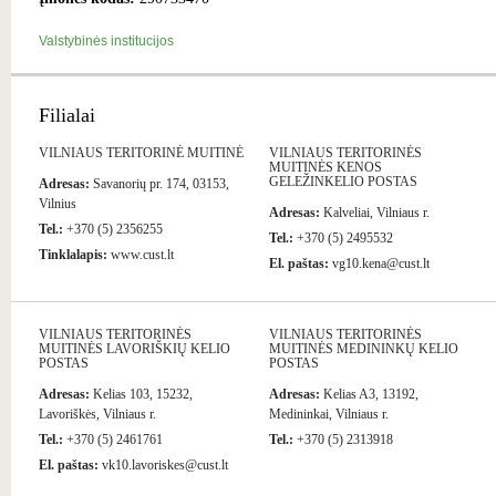
Valstybinės institucijos
Filialai
VILNIAUS TERITORINĖ MUITINĖ
VILNIAUS TERITORINĖS
MUITINĖS KENOS
GELEŽINKELIO POSTAS
Adresas:
Savanorių pr. 174, 03153,
Vilnius
Adresas:
Kalveliai, Vilniaus r.
Tel.:
+370 (5) 2356255
Tel.:
+370 (5) 2495532
Tinklalapis:
www.cust.lt
El. paštas:
vg10.kena@cust.lt
VILNIAUS TERITORINĖS
VILNIAUS TERITORINĖS
MUITINĖS LAVORIŠKIŲ KELIO
MUITINĖS MEDININKŲ KELIO
POSTAS
POSTAS
Adresas:
Kelias 103, 15232,
Adresas:
Kelias A3, 13192,
Lavoriškės, Vilniaus r.
Medininkai, Vilniaus r.
Tel.:
+370 (5) 2461761
Tel.:
+370 (5) 2313918
El. paštas:
vk10.lavoriskes@cust.lt