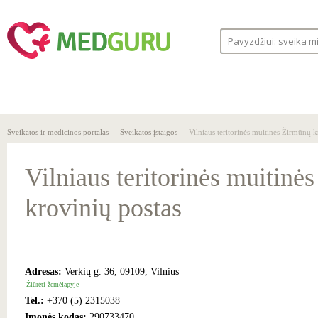
SVEIKA
SVEIKATOS
LIGOS
GYVENSENA
ĮSTAIGOS
Sveikatos ir medicinos portalas
Sveikatos įstaigos
Vilniaus teritorinės muitinės Žirmūnų k
Vilniaus teritorinės muitinė
krovinių postas
Adresas:
Verkių g. 36, 09109, Vilnius
Žiūrėti žemėlapyje
Tel.:
+370 (5) 2315038
Įmonės kodas:
290733470