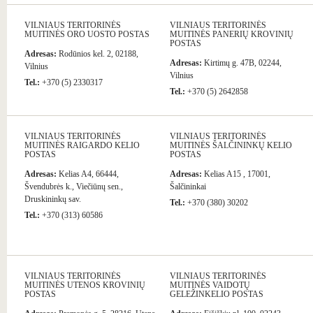
VILNIAUS TERITORINĖS
VILNIAUS TERITORINĖS
MUITINĖS ORO UOSTO POSTAS
MUITINĖS PANERIŲ KROVINIŲ
POSTAS
Adresas:
Rodūnios kel. 2, 02188,
Adresas:
Kirtimų g. 47B, 02244,
Vilnius
Vilnius
Tel.:
+370 (5) 2330317
Tel.:
+370 (5) 2642858
VILNIAUS TERITORINĖS
VILNIAUS TERITORINĖS
MUITINĖS RAIGARDO KELIO
MUITINĖS ŠALČININKŲ KELIO
POSTAS
POSTAS
Adresas:
Kelias A4, 66444,
Adresas:
Kelias A15 , 17001,
Švendubrės k., Viečiūnų sen.,
Šalčininkai
Druskininkų sav.
Tel.:
+370 (380) 30202
Tel.:
+370 (313) 60586
VILNIAUS TERITORINĖS
VILNIAUS TERITORINĖS
MUITINĖS UTENOS KROVINIŲ
MUITINĖS VAIDOTŲ
POSTAS
GELEŽINKELIO POSTAS