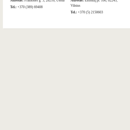
Adresas:
Pramonės g. 5, 28216, Utena
Adresas:
Eišiškių pl. 100, 02243,
Vilnius
Tel.:
+370 (389) 69408
Tel.:
+370 (5) 2150603