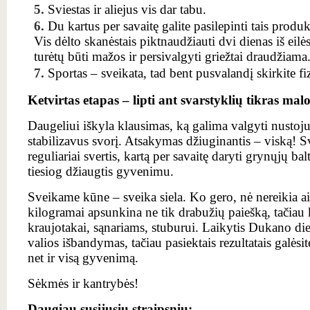
Sviestas ir aliejus vis dar tabu.
Du kartus per savaitę galite pasilepinti tais produ
Vis dėlto skanėstais piktnaudžiauti dvi dienas iš eilė
turėtų būti mažos ir persivalgyti griežtai draudžiama
Sportas – sveikata, tad bent pusvalandį skirkite f
Ketvirtas etapas – lipti ant svarstyklių tikras ma
Daugeliui iškyla klausimas, ką galima valgyti nustoju
stabilizavus svorį. Atsakymas džiuginantis – viską! S
reguliariai svertis, kartą per savaitę daryti grynųjų ba
tiesiog džiaugtis gyvenimu.
Sveikame kūne – sveika siela. Ko gero, nė nereikia a
kilogramai apsunkina ne tik drabužių paiešką, tačiau k
kraujotakai, sąnariams, stuburui. Laikytis Dukano diet
valios išbandymas, tačiau pasiektais rezultatais galėsite
net ir visą gyvenimą.
Sėkmės ir kantrybės!
Daugiau susijusių straipsnių: