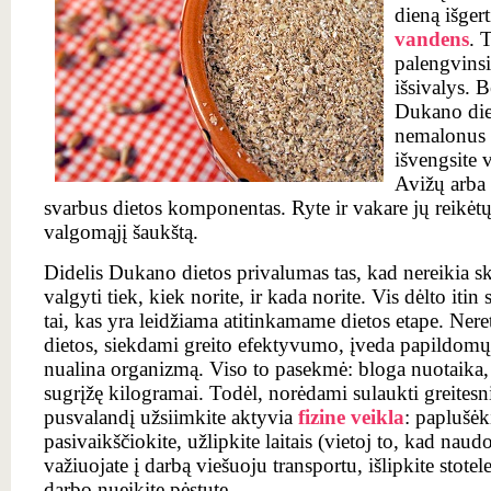
dieną išgert
vandens
. 
palengvinsit
išsivalys. B
Dukano dieto
nemalonus 
išvengsite
Avižų arba 
svarbus dietos komponentas. Ryte ir vakare jų reikėtų
valgomąjį šaukštą.
Didelis Dukano dietos privalumas tas, kad nereikia ska
valgyti tiek, kiek norite, ir kada norite. Vis dėlto iti
tai, kas yra leidžiama atitinkamame dietos etape. Nere
dietos, siekdami greito efektyvumo, įveda papildomų 
nualina organizmą. Viso to pasekmė: bloga nuotaika, 
sugrįžę kilogramai. Todėl, norėdami sulaukti greitesn
pusvalandį užsiimkite aktyvia
fizine veikla
: paplušėki
pasivaikščiokite, užlipkite laitais (vietoj to, kad naudo
važiuojate į darbą viešuoju transportu, išlipkite stotel
darbo nueikite pėstute.