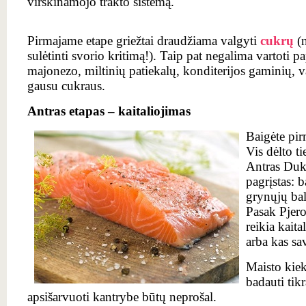
virškinamojo trakto sistemą.
Pirmajame etape griežtai draudžiama valgyti
cukrų
(n
sulėtinti svorio kritimą!). Taip pat negalima vartoti p
majonezo, miltinių patiekalų, konditerijos gaminių, va
gausu cukraus.
Antras etapas – kaitaliojimas
Baigėte pir
Vis dėlto ti
Antras Duka
pagrįstas: 
grynųjų bal
Pasak Pjer
reikia kaita
arba kas sav
Maisto kiek
badauti tikr
apsišarvuoti kantrybe būtų neprošal.