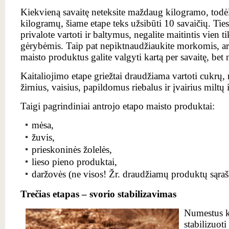
Kiekvieną savaitę neteksite maždaug kilogramo, todėl 
kilogramų, šiame etape teks užsibūti 10 savaičių. Tie
privalote vartoti ir baltymus, negalite maitintis vien
gėrybėmis. Taip pat nepiktnaudžiaukite morkomis, art
maisto produktus galite valgyti kartą per savaitę, bet
Kaitaliojimo etape griežtai draudžiama vartoti cukrų, 
žirnius, vaisius, papildomus riebalus ir įvairius miltų
Taigi pagrindiniai antrojo etapo maisto produktai:
mėsa,
žuvis,
prieskoninės žolelės,
lieso pieno produktai,
daržovės (ne visos! Žr. draudžiamų produktų sąrašą
Trečias etapas – svorio stabilizavimas
Numestus k
stabilizuoti