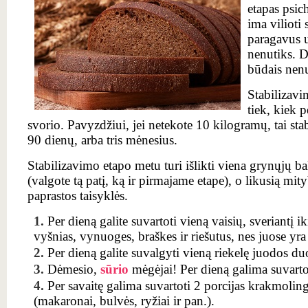
etapas psic
ima vilioti
paragavus u
nenutiks. De
būdais nenu
Stabilizavi
tiek, kiek p
svorio. Pavyzdžiui, jei netekote 10 kilogramų, tai stab
90 dienų, arba tris mėnesius.
Stabilizavimo etapo metu turi išlikti viena grynųjų b
(valgote tą patį, ką ir pirmajame etape), o likusią mit
paprastos taisyklės.
Per dieną galite suvartoti vieną vaisių, sveriantį 
vyšnias, vynuoges, braškes ir riešutus, nes juose yr
Per dieną galite suvalgyti vieną riekelę juodos d
Dėmesio,
sūrio
mėgėjai! Per dieną galima suvarto
Per savaitę galima suvartoti 2 porcijas krakmoli
(makaronai, bulvės, ryžiai ir pan.).