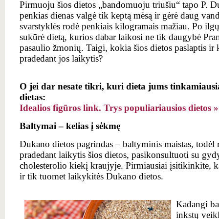
Pirmuoju šios dietos „bandomuoju triušiu“ tapo P. D
penkias dienas valgė tik keptą mėsą ir gėrė daug vand
svarstyklės rodė penkiais kilogramais mažiau. Po il
sukūrė dietą, kurios dabar laikosi ne tik daugybė Pran
pasaulio žmonių. Taigi, kokia šios dietos paslaptis ir k
pradedant jos laikytis?
O jei dar nesate tikri, kuri dieta jums tinkamiaus
dietas:
Idealios figūros link. Trys populiariausios dietos
»
Baltymai – kelias į sėkmę
Dukano dietos pagrindas – baltyminis maistas, todėl
pradedant laikytis šios dietos, pasikonsultuoti su gydyto
cholesterolio kiekį kraujyje. Pirmiausiai įsitikinkite, 
ir tik tuomet laikykitės Dukano dietos.
Kadangi ba
inkstų vei