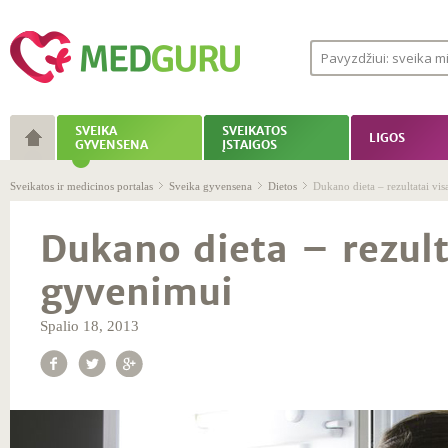
SVEIKA
SVEIKATOS
LIGOS
GYVENSENA
ĮSTAIGOS
Sveikatos ir medicinos portalas
Sveika gyvensena
Dietos
Dukano dieta – rezultatai v
Dukano dieta – rezult
gyvenimui
Spalio 18, 2013