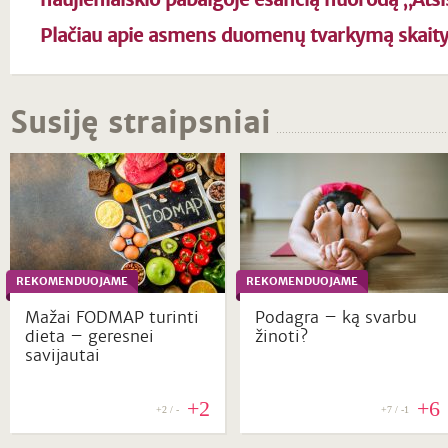
Plačiau apie asmens duomenų tvarkymą skait
Susiję straipsniai
REKOMENDUOJAME
REKOMENDUOJAME
Mažai FODMAP turinti
Podagra – ką svarbu
dieta – geresnei
žinoti?
savijautai
+2
+6
+2 / -
+7 / -1