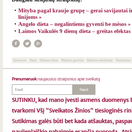
Mityba pagal kraujo grupę – gerai savijautai i
linijoms »
Angelo dieta – negalintiems gyventi be mėsos
»
Laimos Vaikulės 9 dienų dieta – greitas efektas
Antsvoris
Dieta
Dukano dieta
Mitybos įpročiai
Mitybos sutrikimai
Nutukimas
Prenumeruok
naujausius straipsnius apie sveikatą
SUTINKU, kad mano įvesti asmens duomenys b
tvarkomi Všį "Sveikatos Žinios" tiesioginės rin
Sutikimas galės būti bet kada atšauktas, paspa
naujienlaiškio pabaigoje esančią nuorodą „Ats