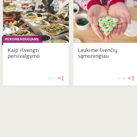
REKOMENDUOJAME
Kaip išvengti
Laukime švenčių
persivalgymo
sąmoningiau
+1
+1
+1 / -
+1 / -0