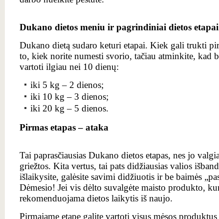
Dukano dietos meniu ir pagrindiniai dietos etapai
Dukano dietą sudaro keturi etapai. Kiek gali trukti p
to, kiek norite numesti svorio, tačiau atminkite, kad 
vartoti ilgiau nei 10 dienų:
iki 5 kg – 2 dienos;
iki 10 kg – 3 dienos;
iki 20 kg – 5 dienos.
Pirmas etapas – ataka
Tai paprasčiausias Dukano dietos etapas, nes jo valgiar
griežtos. Kita vertus, tai pats didžiausias valios išba
išlaikysite, galėsite savimi didžiuotis ir be baimės „pas
Dėmesio! Jei vis dėlto suvalgėte maisto produkto, kur
rekomenduojama dietos laikytis iš naujo.
Pirmajame etape galite vartoti visus mėsos produktus 