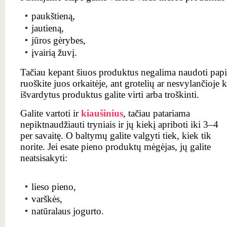
paukštieną,
jautieną,
jūros gėrybes,
įvairią žuvį.
Tačiau kepant šiuos produktus negalima naudoti papi
ruoškite juos orkaitėje, ant grotelių ar nesvylančioje 
išvardytus produktus galite virti arba troškinti.
Galite vartoti ir
kiaušinius
, tačiau patariama
nepiktnaudžiauti tryniais ir jų kiekį apriboti iki 3–4
per savaitę. O baltymų galite valgyti tiek, kiek tik
norite. Jei esate pieno produktų mėgėjas, jų galite
neatsisakyti:
lieso pieno,
varškės,
natūralaus jogurto.