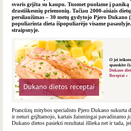
svoris grįžta su kaupu. Tuomet puolame į paniką 
drastiškesnių priemonių. Tačiau 2000-aisiais diet
persilaužimas – 30 metų gydytojo Pjero Dukano 
populiarinta dieta išpopuliarėjo visame pasaulyj
straipsnyje.
O jei ieško
spauskite či
Dukano diet
Receptai »
Prancūzų mitybos specialisto
Pjero Dukano sukurta di
ir neturi grįžtamojo, kartais žaismingai pavadinamo
j
Dukano dietos pasiekti rezultatai išlieka net ir tada, je