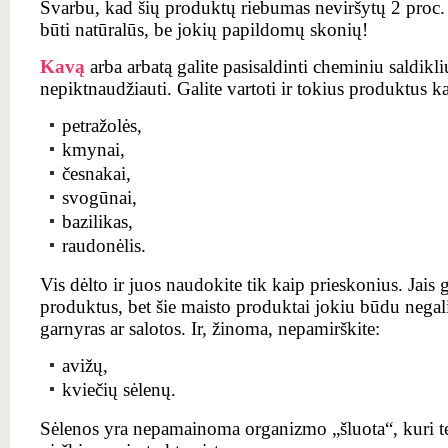
Svarbu, kad šių produktų riebumas neviršytų 2 proc. 
būti natūralūs, be jokių papildomų skonių!
Kavą
arba arbatą galite pasisaldinti cheminiu saldikli
nepiktnaudžiauti. Galite vartoti ir tokius produktus ka
petražolės,
kmynai,
česnakai,
svogūnai,
bazilikas,
raudonėlis.
Vis dėlto ir juos naudokite tik kaip prieskonius. Jais 
produktus, bet šie maisto produktai jokiu būdu negali
garnyras ar salotos. Ir, žinoma, nepamirškite:
avižų,
kviečių sėlenų.
Sėlenos yra nepamainoma organizmo „šluota“, kuri te