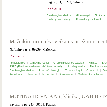
Rygos g. 3, 05222, Vilnius
Plačiau »
Ginekologijos klinikos
Ginekologai
Akušeriai
Gydytojo konsultacija
Konsultacijos internetu
Mažeikių pirminės sveikatos priežiūros cent
Naftininkų g. 9, 89239, Mažeikiai
Plačiau »
Ambulatorijos
Gimdymo namai
Greitoji medicinos pagalba
Klinikos
Krau
PSPC (Pirminės sveikatos priežiūros centrai)
Ligų diagnostika
Medicinos cen
Ginekologijos klinikos
Lazerinė chirurgija
Traumatologai
Ortopedai
Gin
Andrologai
Chirurgai
Terapeutai
Oftalmologai
Gydytojo konsultacija
MOTINA IR VAIKAS, klinika, UAB BE
Savanorių pr. 245, 50154, Kaunas