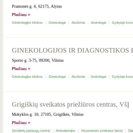
Pramonės g. 6, 62175, Alytus
Plačiau »
Ginekologijos klinikos
Ginekologai
Akušeriai
Andrologai
Gydytojo kons
GINEKOLOGIJOS IR DIAGNOSTIKOS K
Sporto g. 3-75, 09200, Vilnius
Plačiau »
Ginekologijos klinikos
Ginekologai
Akušeriai
Andrologai
Gydytojo kons
Grigiškių sveikatos priežiūros centras, VšĮ
Mokyklos g. 10, 27105, Grigiškės, Vilnius
Plačiau »
Socialinių paslaugų centrai
Ambulatorijos
Visuomenės sveikatos biurai
Dia