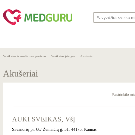
SVEIKA
SVEIKATOS
LIGOS
GYVENSENA
ĮSTAIGOS
Sveikatos ir medicinos portalas
Sveikatos įstaigos
Akušeriai
Akušeriai
Pasirinkite mi
AUKI SVEIKAS, VšĮ
Savanorių pr. 66/ Žemaičių g. 31, 44175, Kaunas