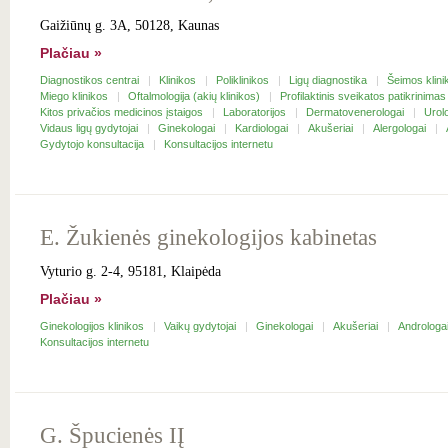
Gaižiūnų g. 3A, 50128, Kaunas
Plačiau »
Diagnostikos centrai
Klinikos
Poliklinikos
Ligų diagnostika
Šeimos klin
Miego klinikos
Oftalmologija (akių klinikos)
Profilaktinis sveikatos patikrinima
Kitos privačios medicinos įstaigos
Laboratorijos
Dermatovenerologai
Urol
Vidaus ligų gydytojai
Ginekologai
Kardiologai
Akušeriai
Alergologai
Gydytojo konsultacija
Konsultacijos internetu
E. Žukienės ginekologijos kabinetas
Vyturio g. 2-4, 95181, Klaipėda
Plačiau »
Ginekologijos klinikos
Vaikų gydytojai
Ginekologai
Akušeriai
Androloga
Konsultacijos internetu
G. Špucienės IĮ