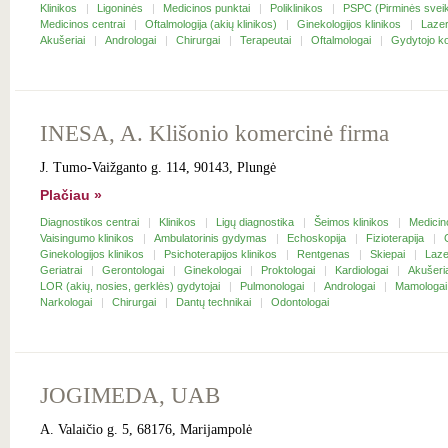
Klinikos
Ligoninės
Medicinos punktai
Poliklinikos
PSPC (Pirminės sveik
Medicinos centrai
Oftalmologija (akių klinikos)
Ginekologijos klinikos
Lazer
Akušeriai
Andrologai
Chirurgai
Terapeutai
Oftalmologai
Gydytojo ko
INESA, A. Klišonio komercinė firma
J. Tumo-Vaižganto g. 114, 90143, Plungė
Plačiau »
Diagnostikos centrai
Klinikos
Ligų diagnostika
Šeimos klinikos
Medicin
Vaisingumo klinikos
Ambulatorinis gydymas
Echoskopija
Fizioterapija
Ginekologijos klinikos
Psichoterapijos klinikos
Rentgenas
Skiepai
Laze
Geriatrai
Gerontologai
Ginekologai
Proktologai
Kardiologai
Akušeri
LOR (akių, nosies, gerklės) gydytojai
Pulmonologai
Andrologai
Mamologa
Narkologai
Chirurgai
Dantų technikai
Odontologai
JOGIMEDA, UAB
A. Valaičio g. 5, 68176, Marijampolė