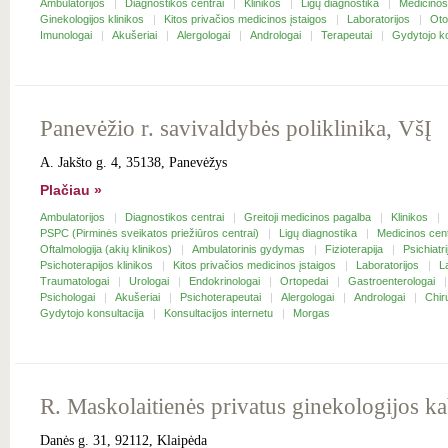
Ambulatorijos
Diagnostikos centrai
Klinikos
Ligų diagnostika
Medicinos
Ginekologijos klinikos
Kitos privačios medicinos įstaigos
Laboratorijos
Oto
Imunologai
Akušeriai
Alergologai
Andrologai
Terapeutai
Gydytojo k
Panevėžio r. savivaldybės poliklinika, VšĮ
A. Jakšto g. 4, 35138, Panevėžys
Plačiau »
Ambulatorijos
Diagnostikos centrai
Greitoji medicinos pagalba
Klinikos
PSPC (Pirminės sveikatos priežiūros centrai)
Ligų diagnostika
Medicinos cen
Oftalmologija (akių klinikos)
Ambulatorinis gydymas
Fizioterapija
Psichiatr
Psichoterapijos klinikos
Kitos privačios medicinos įstaigos
Laboratorijos
L
Traumatologai
Urologai
Endokrinologai
Ortopedai
Gastroenterologai
Psichologai
Akušeriai
Psichoterapeutai
Alergologai
Andrologai
Chir
Gydytojo konsultacija
Konsultacijos internetu
Morgas
R. Maskolaitienės privatus ginekologijos ka
Danės g. 31, 92112, Klaipėda