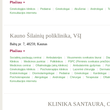
Plačiau »
Ginekologijos klinikos
Pediatrai
Ginekologai
Akušeriai
Andrologai
T
Konsultacijos internetu
Kauno Šilainių poliklinika, VšĮ
Baltų pr. 7, 48259, Kaunas
Plačiau »
Socialinių paslaugų centrai
Ambulatorijos
Visuomenės sveikatos biurai
Dia
Klinikos
Medicinos punktai
Poliklinikos
PSPC (Pirminės sveikatos priežiūr
Medicinos centrai
Oftalmologija (akių klinikos)
Ambulatorinis gydymas
Fiz
Ginekologijos klinikos
Psichoterapijos klinikos
Lazerinė chirurgija
Dermato
Endokrinologai
Otorinolaringologai
Pediatrai
Ginekologai
Kardiologai
Psichoterapeutai
Alergologai
Andrologai
Chirurgai
Terapeutai
Oftal
Konsultacijos internetu
KLINIKA SANTAURA, O. 