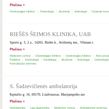
Plačiau »
Ginekologijos klinikos
Ginekologai
Akušeriai
Andrologai
Gydytojo kons
RIEŠĖS ŠEIMOS KLINIKA, UAB
Sporto g. 3, 2 a., 14265, Riešės k., Avižienių sen., Vilniaus r.
Plačiau »
Medicinos centrai
Odontologijos klinikos
Ginekologijos klinikos
Kitos priva
Pediatrai
Ginekologai
Kardiologai
Akušeriai
Andrologai
Odontologa
Konsultacijos internetu
S. Šadzevičienės ambulatorija
Kęstučio g. 16, 69170, Liudvinavas, Marijampolės sav.
Plačiau »
Ambulatorijos
Ligų diagnostika
Medicinos centrai
Ambulatorinis gydymas