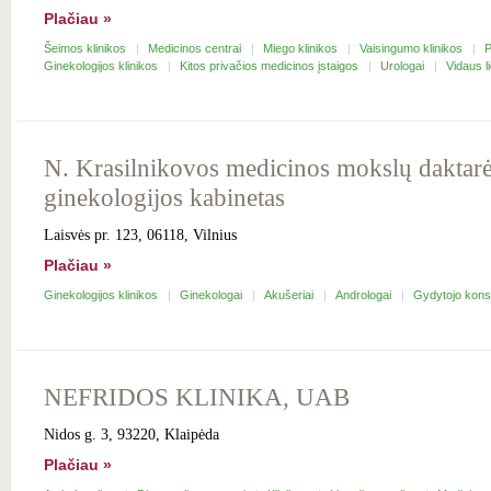
Plačiau »
Šeimos klinikos
Medicinos centrai
Miego klinikos
Vaisingumo klinikos
P
Ginekologijos klinikos
Kitos privačios medicinos įstaigos
Urologai
Vidaus l
N. Krasilnikovos medicinos mokslų daktarė
ginekologijos kabinetas
Laisvės pr. 123, 06118, Vilnius
Plačiau »
Ginekologijos klinikos
Ginekologai
Akušeriai
Andrologai
Gydytojo kons
NEFRIDOS KLINIKA, UAB
Nidos g. 3, 93220, Klaipėda
Plačiau »