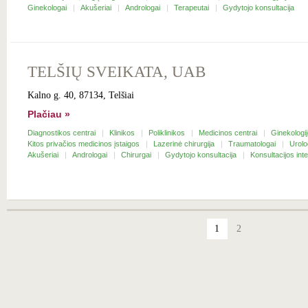
Ginekologai
Akušeriai
Andrologai
Terapeutai
Gydytojo konsultacija
TELŠIŲ SVEIKATA, UAB
Kalno g. 40, 87134, Telšiai
Plačiau »
Diagnostikos centrai
Klinikos
Poliklinikos
Medicinos centrai
Ginekologij
Kitos privačios medicinos įstaigos
Lazerinė chirurgija
Traumatologai
Urolo
Akušeriai
Andrologai
Chirurgai
Gydytojo konsultacija
Konsultacijos int
1
2