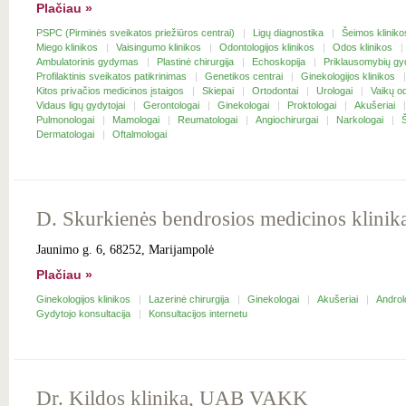
Plačiau »
PSPC (Pirminės sveikatos priežiūros centrai)
Ligų diagnostika
Šeimos klinik
Miego klinikos
Vaisingumo klinikos
Odontologijos klinikos
Odos klinikos
Ambulatorinis gydymas
Plastinė chirurgija
Echoskopija
Priklausomybių g
Profilaktinis sveikatos patikrinimas
Genetikos centrai
Ginekologijos klinikos
Kitos privačios medicinos įstaigos
Skiepai
Ortodontai
Urologai
Vaikų o
Vidaus ligų gydytojai
Gerontologai
Ginekologai
Proktologai
Akušeriai
Pulmonologai
Mamologai
Reumatologai
Angiochirurgai
Narkologai
Dermatologai
Oftalmologai
D. Skurkienės bendrosios medicinos klinik
Jaunimo g. 6, 68252, Marijampolė
Plačiau »
Ginekologijos klinikos
Lazerinė chirurgija
Ginekologai
Akušeriai
Androl
Gydytojo konsultacija
Konsultacijos internetu
Dr. Kildos klinika, UAB VAKK