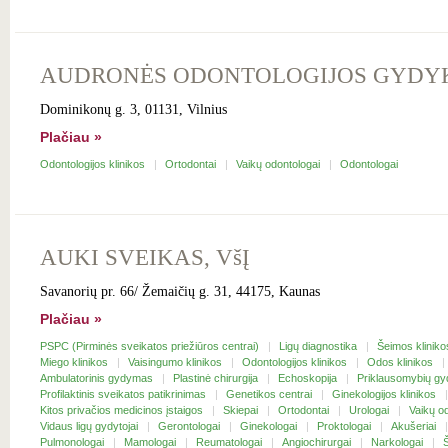
AUDRONĖS ODONTOLOGIJOS GYDYK
Dominikonų g. 3, 01131, Vilnius
Plačiau »
Odontologijos klinikos
Ortodontai
Vaikų odontologai
Odontologai
AUKI SVEIKAS, VšĮ
Savanorių pr. 66/ Žemaičių g. 31, 44175, Kaunas
Plačiau »
PSPC (Pirminės sveikatos priežiūros centrai)
Ligų diagnostika
Šeimos klinik
Miego klinikos
Vaisingumo klinikos
Odontologijos klinikos
Odos klinikos
Ambulatorinis gydymas
Plastinė chirurgija
Echoskopija
Priklausomybių g
Profilaktinis sveikatos patikrinimas
Genetikos centrai
Ginekologijos klinikos
Kitos privačios medicinos įstaigos
Skiepai
Ortodontai
Urologai
Vaikų o
Vidaus ligų gydytojai
Gerontologai
Ginekologai
Proktologai
Akušeriai
Pulmonologai
Mamologai
Reumatologai
Angiochirurgai
Narkologai