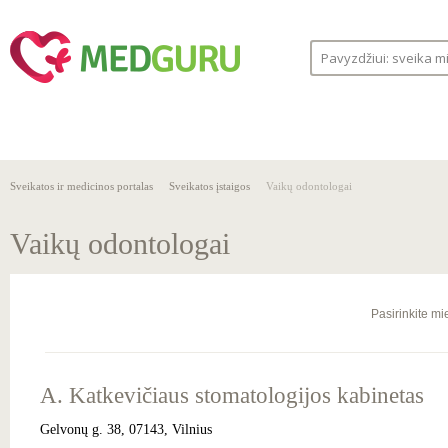
SVEIKA
SVEIKATOS
LIGOS
GYVENSENA
ĮSTAIGOS
Sveikatos ir medicinos portalas
Sveikatos įstaigos
Vaikų odontologai
Vaikų odontologai
Pasirinkite mi
A. Katkevičiaus stomatologijos kabinetas
Gelvonų g. 38, 07143, Vilnius