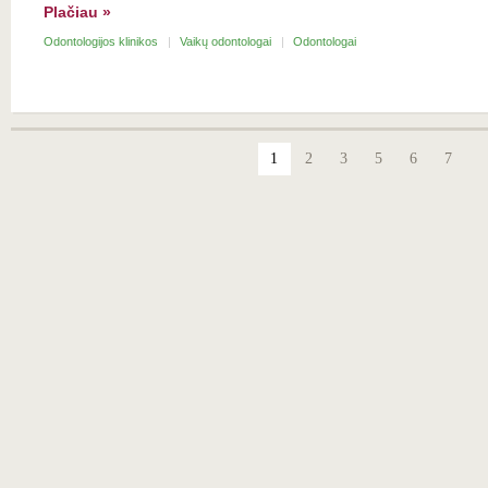
Plačiau »
Odontologijos klinikos
Vaikų odontologai
Odontologai
1
2
3
5
6
7