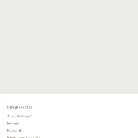
INFORMACIJA
Apie „MedGuru“
Reklama
Kontaktai
Naudojimosi taisyklės /