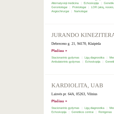
Alternatyvioji medicina
Echoskopija
Genetik
Gerontologai
Proktologai
LOR (akių, nosies,
Angiochirurgai
Narkologai
JURANDO KINEZITERA
Debreceno g. 21, 94170, Klaipėda
Plačiau »
Stacionarinis gydymas
Ligų diagnostika
Med
Ambulatorinis gydymas
Echoskopija
Geneti
KARDIOLITA, UAB
Laisvės pr. 64A, 05263, Vilnius
Plačiau »
Stacionarinis gydymas
Ligų diagnostika
Med
Echoskopija
Genetikos centrai
Rentgenas