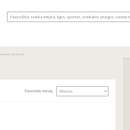
S
LIGOS
VAISTINĖLĖ
FORUMAS
ionarinis gydymas
Pasirinkite miestą