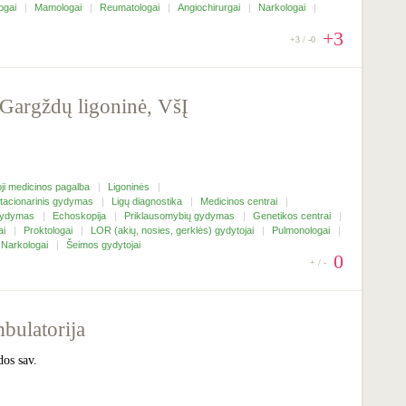
ogai
Mamologai
Reumatologai
Angiochirurgai
Narkologai
+3
+3 / -0
 Gargždų ligoninė, VšĮ
oji medicinos pagalba
Ligoninės
tacionarinis gydymas
Ligų diagnostika
Medicinos centrai
 gydymas
Echoskopija
Priklausomybių gydymas
Genetikos centrai
ai
Proktologai
LOR (akių, nosies, gerklės) gydytojai
Pulmonologai
Narkologai
Šeimos gydytojai
0
+ / -
bulatorija
os sav.