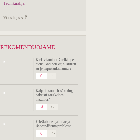
Tachikardija
Visos ligos A-Ž
REKOMENDUOJAME
Kiek vitamino D reikia per
R
dieną, kad netektų susidurti
su jo nepakankamumu ?
0
+ / -
Kaip tinkamai ir sėkmingai
R
pakeisti sauskelnes
mažyliui?
+8
+8 / -
Priešlaikinė ejakuliacija –
R
išsprendžiama problema
0
+ / -