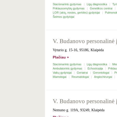
Stacionarinis gydymas
Ligų diagnostika
Tyr
Priklausomybių gydymas
Genetikos centrai
LOR (akių, nosies, gerklės) gydytojai
Pulmonol
Šeimos gydytojai
V. Budanovo personalinė
Vyturio g. 15-16, 95186, Klaipėda
Plačiau »
Stacionarinis gydymas
Ligų diagnostika
Med
Ambulatorinis gydymas
Echoskopija
Prikl
Vaikų gydytojai
Geriatrai
Gerontologai
P
Mamologai
Reumatologai
Angiochirurgai
V. Budanovo personalinė 
Nemuno g. 119A, 93249, Klaipėda