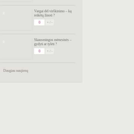
Vargai dėl virškinimo – ką
R
reikėtų žinoti ?
0
+ / -
Skausmingos mėnesinės –
R
gydyti ar tylėti ?
0
+ / -
Daugiau naujienų