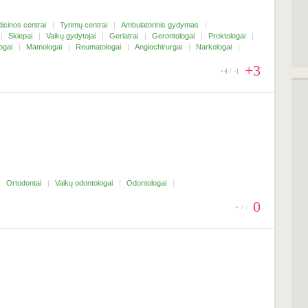
icinos centrai
Tyrimų centrai
Ambulatorinis gydymas
Skiepai
Vaikų gydytojai
Geriatrai
Gerontologai
Proktologai
ogai
Mamologai
Reumatologai
Angiochirurgai
Narkologai
+3
+4 / -1
Ortodontai
Vaikų odontologai
Odontologai
0
+ / -