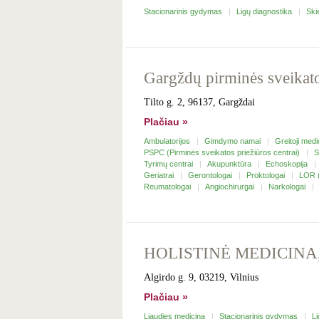
Stacionarinis gydymas
Ligų diagnostika
Ski
Gargždų pirminės sveikato
Tilto g. 2, 96137, Gargždai
Plačiau »
Ambulatorijos
Gimdymo namai
Greitoji med
PSPC (Pirminės sveikatos priežiūros centrai)
S
Tyrimų centrai
Akupunktūra
Echoskopija
Geriatrai
Gerontologai
Proktologai
LOR (
Reumatologai
Angiochirurgai
Narkologai
HOLISTINĖ MEDICINA
Algirdo g. 9, 03219, Vilnius
Plačiau »
Liaudies medicina
Stacionarinis gydymas
L