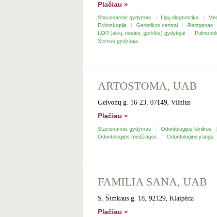
Plačiau »
Stacionarinis gydymas
Ligų diagnostika
Med
Echoskopija
Genetikos centrai
Rentgenas
LOR (akių, nosies, gerklės) gydytojai
Pulmonol
Šeimos gydytojai
ARTOSTOMA, UAB
Gelvonų g. 16-23, 07149, Vilnius
Plačiau »
Stacionarinis gydymas
Odontologijos klinikos
Odontologijos medžiagos
Odontologinė įranga
FAMILIA SANA, UAB
S. Šimkaus g. 18, 92129, Klaipėda
Plačiau »