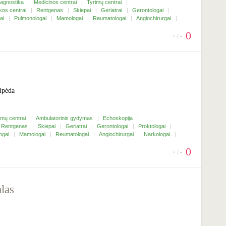
iagnostika
Medicinos centrai
Tyrimų centrai
kos centrai
Rentgenas
Skiepai
Geriatrai
Gerontologai
jai
Pulmonologai
Mamologai
Reumatologai
Angiochirurgai
0
+ / -
aipėda
imų centrai
Ambulatorinis gydymas
Echoskopija
Rentgenas
Skiepai
Geriatrai
Gerontologai
Proktologai
ogai
Mamologai
Reumatologai
Angiochirurgai
Narkologai
0
+ / -
las