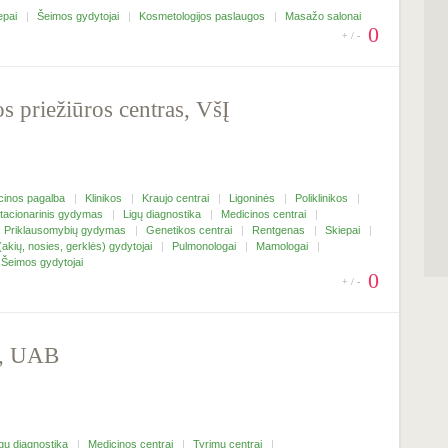
epai
Šeimos gydytojai
Kosmetologijos paslaugos
Masažo salonai
0
+ / -
s priežiūros centras, VšĮ
icinos pagalba
Klinikos
Kraujo centrai
Ligoninės
Poliklinikos
tacionarinis gydymas
Ligų diagnostika
Medicinos centrai
Priklausomybių gydymas
Genetikos centrai
Rentgenas
Skiepai
akių, nosies, gerklės) gydytojai
Pulmonologai
Mamologai
Šeimos gydytojai
0
+ / -
, UAB
igų diagnostika
Medicinos centrai
Tyrimų centrai