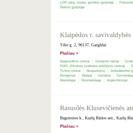
LOR (akių, nosies, gerklės) gydytojai
Pulmonol
Šeimos gydytojai
Klaipėdos r. savivaldybės
Tilto g. 2, 96137, Gargždai
Plačiau »
Diagnostikos centrai
Gimdymo namai
Greit
PSPC (Pirminės sveikatos priežiūros centrai)
S
Tyrimų centrai
Akupunktūra
Ambulatorinis
Rentgenas
Skiepai
Geriatrai
Gerontolog
Mamologai
Reumatologai
Angiochirurgai
Rasuolės Klusevičienės am
Bagotosios k., Kazlų Rūdos sen., Kazlų Rūd
Plačiau »