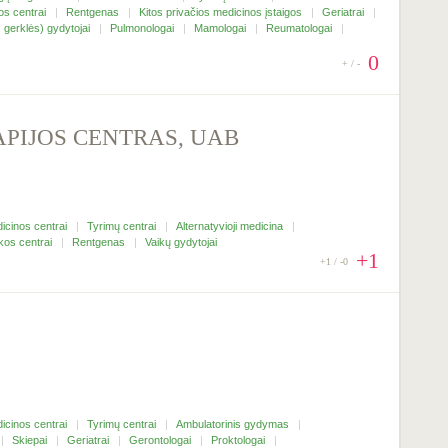
os centrai
Rentgenas
Kitos privačios medicinos įstaigos
Geriatrai
 gerklės) gydytojai
Pulmonologai
Mamologai
Reumatologai
0
+ / -
PIJOS CENTRAS, UAB
icinos centrai
Tyrimų centrai
Alternatyvioji medicina
kos centrai
Rentgenas
Vaikų gydytojai
+1
+1 / -0
icinos centrai
Tyrimų centrai
Ambulatorinis gydymas
Skiepai
Geriatrai
Gerontologai
Proktologai