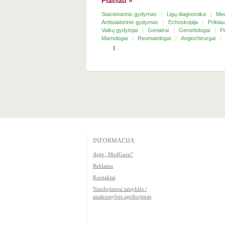
Plačiau »
Stacionarinis gydymas
Ligų diagnostika
Med
Ambulatorinis gydymas
Echoskopija
Prikl
Vaikų gydytojai
Geriatrai
Gerontologai
P
Mamologai
Reumatologai
Angiochirurgai
1
INFORMACIJA
Apie „MedGuru“
Reklama
Kontaktai
Naudojimosi taisyklės /
atsakomybės apribojimas