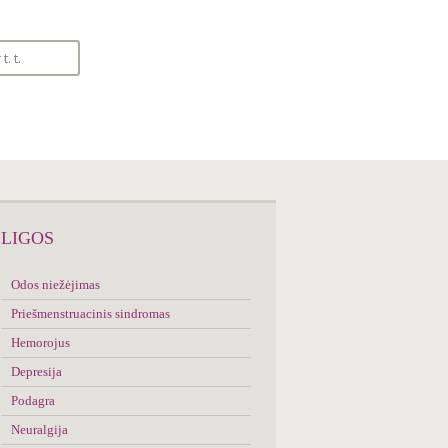
SIMPTOMŲ
ANALIZATORIUS
LIGOS
Odos niežėjimas
Priešmenstruacinis sindromas
Hemorojus
Depresija
Podagra
Neuralgija