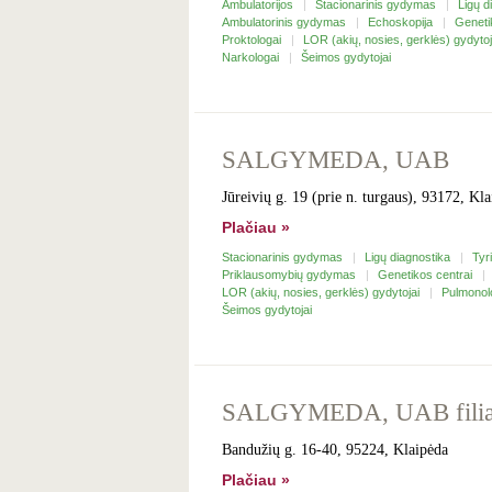
Ambulatorijos
Stacionarinis gydymas
Ligų d
Ambulatorinis gydymas
Echoskopija
Geneti
Proktologai
LOR (akių, nosies, gerklės) gydyto
Narkologai
Šeimos gydytojai
SALGYMEDA, UAB
Jūreivių g. 19 (prie n. turgaus), 93172, Kl
Plačiau »
Stacionarinis gydymas
Ligų diagnostika
Tyr
Priklausomybių gydymas
Genetikos centrai
LOR (akių, nosies, gerklės) gydytojai
Pulmonol
Šeimos gydytojai
SALGYMEDA, UAB filia
Bandužių g. 16-40, 95224, Klaipėda
Plačiau »