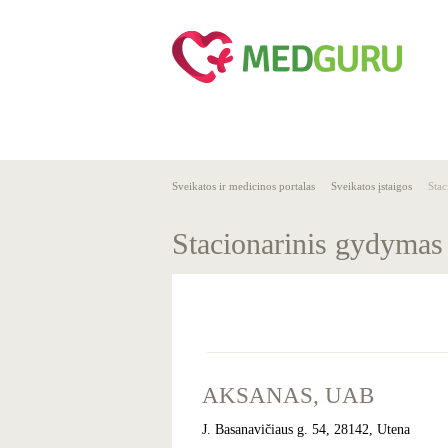
SVEIKA
SVEIKATO
GYVENSENA
ĮSTAIGOS
Sveikatos ir medicinos portalas
Sveikatos įstaigos
Stac
Stacionarinis gydymas
AKSANAS, UAB
J. Basanavičiaus g. 54, 28142, Utena