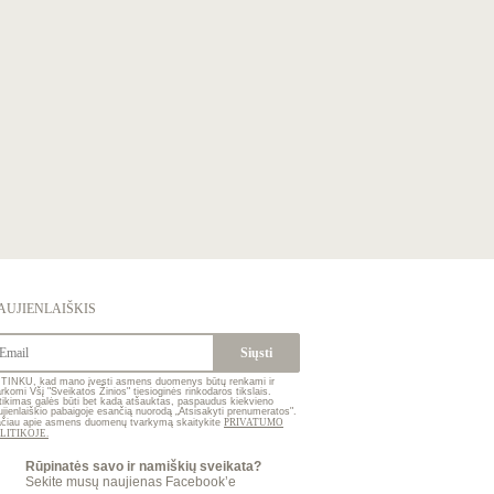
AUJIENLAIŠKIS
TINKU, kad mano įvesti asmens duomenys būtų renkami ir
arkomi Všį "Sveikatos Žinios" tiesioginės rinkodaros tikslais.
tikimas galės būti bet kada atšauktas, paspaudus kiekvieno
ujienlaiškio pabaigoje esančią nuorodą „Atsisakyti prenumeratos".
ačiau apie asmens duomenų tvarkymą skaitykite
PRIVATUMO
LITIKOJE.
Rūpinatės savo ir namiškių sveikata?
Sekite musų naujienas Facebook’e