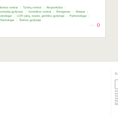
icinos centrai
Tyrimų centrai
Akupunktūra
ausomybių gydymas
Genetikos centrai
Rentgenas
Skiepai
roktologai
LOR (akių, nosies, gerklės) gydytojai
Pulmonologai
Narkologai
Šeimos gydytojai
0
+ / -
N
SU
tv
Su
na
Pl
PO