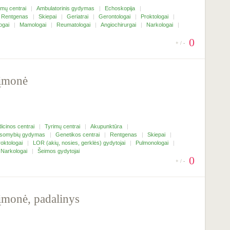
imų centrai
Ambulatorinis gydymas
Echoskopija
Rentgenas
Skiepai
Geriatrai
Gerontologai
Proktologai
ogai
Mamologai
Reumatologai
Angiochirurgai
Narkologai
0
+ / -
 įmonė
icinos centrai
Tyrimų centrai
Akupunktūra
ausomybių gydymas
Genetikos centrai
Rentgenas
Skiepai
roktologai
LOR (akių, nosies, gerklės) gydytojai
Pulmonologai
Narkologai
Šeimos gydytojai
0
+ / -
įmonė, padalinys