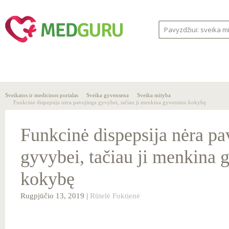
SVEIKA
SVEIKATOS
LIGOS
GYVENSENA
ĮSTAIGOS
Sveikatos ir medicinos portalas
Sveika gyvensena
Sveika mityba
Funkcinė dispepsija nėra pavojinga gyvybei, tačiau ji menkina gyvenimo kokybę
Funkcinė dispepsija nėra pa
gyvybei, tačiau ji menkina
kokybę
Rugpjūčio 13, 2019 |
Rūtelė Foktienė