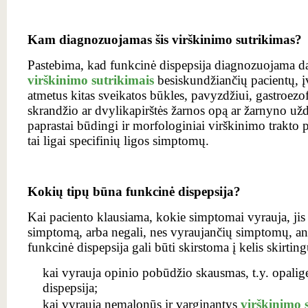
Kam diagnozuojamas šis virškinimo sutrikimas?
Pastebima, kad funkcinė dispepsija diagnozuojama da
virškinimo sutrikimais
besiskundžiančių pacientų, į
atmetus kitas sveikatos būkles, pavyzdžiui, gastroezof
skrandžio ar dvylikapirštės žarnos opą ar žarnyno užd
paprastai būdingi ir morfologiniai virškinimo trakto 
tai ligai specifinių ligos simptomų.
Kokių tipų būna funkcinė dispepsija?
Kai paciento klausiama, kokie simptomai vyrauja, jis a
simptomą, arba negali, nes vyraujančių simptomų, anot
funkcinė dispepsija gali būti skirstoma į kelis skirting
kai vyrauja opinio pobūdžio skausmas, t.y. opalig
dispepsija;
kai vyrauja nemalonūs ir varginantys
virškinimo 