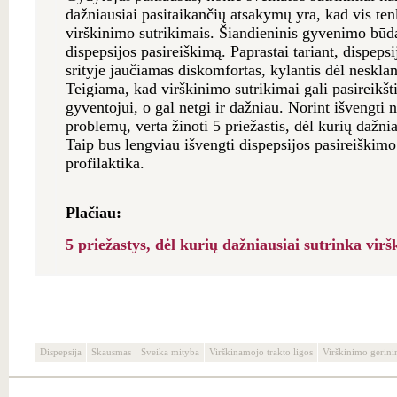
dažniausiai pasitaikančių atsakymų yra, kad vis ten
virškinimo sutrikimais. Šiandieninis gyvenimo būda
dispepsijos pasireiškimą. Paprastai tariant, dispeps
srityje jaučiamas diskomfortas, kylantis dėl neskla
Teigiama, kad virškinimo sutrikimai gali pasireikšt
gyventojui, o gal netgi ir dažniau. Norint išvengti
problemų, verta žinoti 5 priežastis, dėl kurių dažni
Taip bus lengviau išvengti dispepsijos pasireiškimo
profilaktika.
Plačiau:
5 priežastys, dėl kurių dažniausiai sutrinka vir
Dispepsija
Skausmas
Sveika mityba
Virškinamojo trakto ligos
Virškinimo gerin