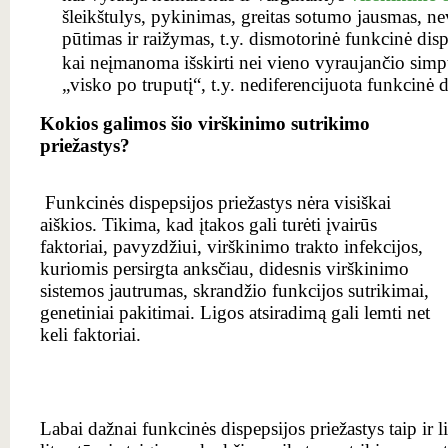
šleikštulys, pykinimas, greitas sotumo jausmas, ne
pūtimas ir raižymas, t.y. dismotorinė funkcinė disp
kai neįmanoma išskirti nei vieno vyraujančio simp
„visko po truputį“, t.y. nediferencijuota funkcinė d
Kokios galimos šio virškinimo sutrikimo
priežastys?
Funkcinės dispepsijos priežastys nėra visiškai
aiškios. Tikima, kad įtakos gali turėti įvairūs
faktoriai, pavyzdžiui, virškinimo trakto infekcijos,
kuriomis persirgta anksčiau, didesnis virškinimo
sistemos jautrumas, skrandžio funkcijos sutrikimai,
genetiniai pakitimai. Ligos atsiradimą gali lemti net
keli faktoriai.
Labai dažnai funkcinės dispepsijos priežastys taip ir 