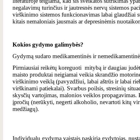
literatūroje teigiama, kad šis sveikatos sutrikimas ypa
negalavimų turinčius ir jautresnės nervų sistemos paci
virškinimo sistemos funkcionavimas labai glaudžiai sus
kitais nemaloniais jausmais ar depresinėmis nuotaiko
Kokios gydymo galimybės?
Gydymą sudaro medikamentinės ir nemedikamentinė
Pirmiausiai reikėtų koreguoti mitybą ir daugiau judėti
maisto produktai neigiamai veikia skrandžio motorin
virškinimo veiklą (pavyzdžiui, labai aštrūs ir labai rie
virškinami patiekalai). Svarbus poilsis, stresinių si
skysčių vartojimas, malonios veiklos propagavimas. P
įpročių (nerūkyti, negerti alkoholio, nevartoti kitų vi
medžiagų).
Individualų gydymą vaistais paskiria gydytojas, nust