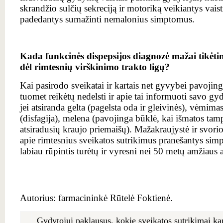
skrandžio sulčių sekreciją ir motoriką veikiantys vaist
padedantys sumažinti nemalonius simptomus.
Kada funkcinės dispepsijos diagnozė mažai tikėtina
dėl rimtesnių virškinimo trakto ligų?
Kai pasirodo sveikatai ir kartais net gyvybei pavoji
tuomet reikėtų nedelsti ir apie tai informuoti savo gy
jei atsiranda gelta (pagelsta oda ir gleivinės), vėmima
(disfagija), melena (pavojinga būklė, kai išmatos tam
atsiradusių kraujo priemaišų). Mažakraujystė ir svori
apie rimtesnius sveikatos sutrikimus pranešantys sim
labiau rūpintis turėtų ir vyresni nei 50 metų amžiaus
Autorius: farmacininkė Rūtelė Foktienė.
Gydytojui paklausus, kokie sveikatos sutrikimai ka