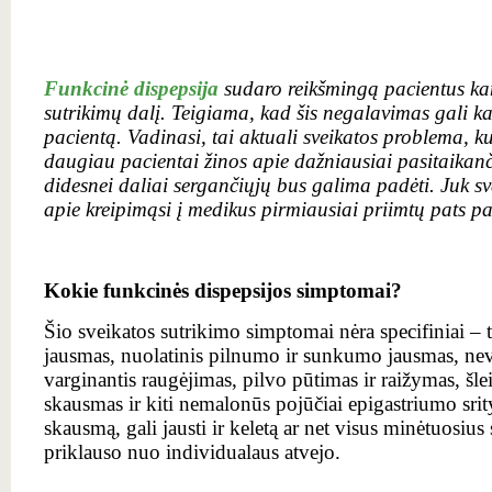
Funkcinė dispepsija
sudaro reikšmingą pacientus ka
sutrikimų dalį. Teigiama, kad šis negalavimas gali kan
pacientą. Vadinasi, tai aktuali sveikatos problema, k
daugiau pacientai žinos apie dažniausiai pasitaikanč
didesnei daliai sergančiųjų bus galima padėti. Juk s
apie kreipimąsi į medikus pirmiausiai priimtų pats pa
Kokie funkcinės dispepsijos simptomai?
Šio sveikatos sutrikimo simptomai nėra specifiniai –
jausmas, nuolatinis pilnumo ir sunkumo jausmas, ne
varginantis raugėjimas, pilvo pūtimas ir raižymas, šle
skausmas ir kiti nemalonūs pojūčiai epigastriumo srityj
skausmą, gali jausti ir keletą ar net visus minėtuosi
priklauso nuo individualaus atvejo.