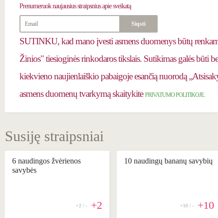
Prenumeruok
naujausius straipsnius apie sveikatą
SUTINKU, kad mano įvesti asmens duomenys būtų renkami 
Žinios" tiesioginės rinkodaros tikslais. Sutikimas galės būti 
kiekvieno naujienlaiškio pabaigoje esančią nuorodą „Atsisaky
asmens duomenų tvarkymą skaitykite
PRIVATUMO POLITIKOJE.
Susiję straipsniai
6 naudingos žvėrienos
10 naudingų bananų savybių
savybės
+2
+10
+2 / -
+10 / -