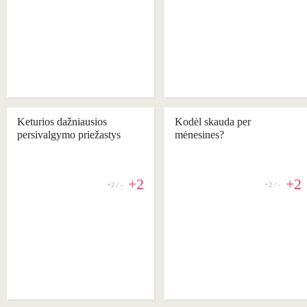
Keturios dažniausios
Kodėl skauda per
persivalgymo priežastys
mėnesines?
+2
+2
+2 / -
+2 / -
REKOMENDUOJAME
REKOMENDUOJAME