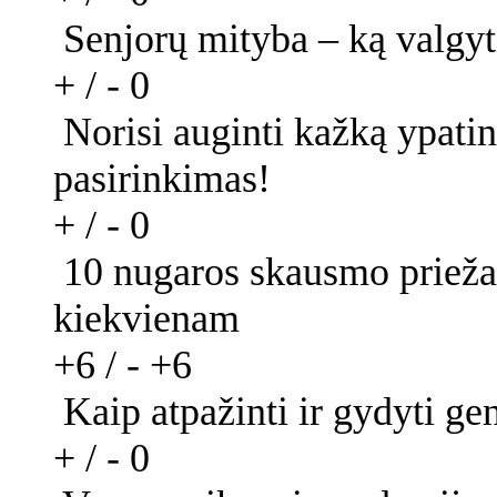
Senjorų mityba – ką valgyt
+ / -
0
Norisi auginti kažką ypati
pasirinkimas!
+ / -
0
10 nugaros skausmo priežasč
kiekvienam
+6 / -
+6
Kaip atpažinti ir gydyti ge
+ / -
0