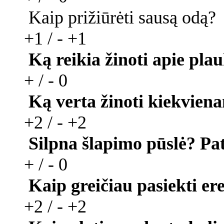
Kaip prižiūrėti sausą odą?
+1 / -
+1
Ką reikia žinoti apie pla
+ / -
0
Ką verta žinoti kiekvien
+2 / -
+2
Silpna šlapimo pūslė? Pa
+ / -
0
Kaip greičiau pasiekti erek
+2 / -
+2