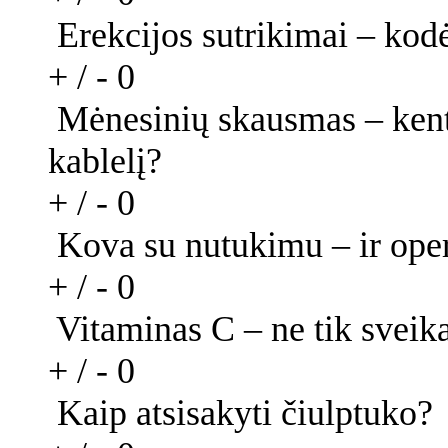
Erekcijos sutrikimai – kodė
+ / -
0
Mėnesinių skausmas – kent
kablelį?
+ / -
0
Kova su nutukimu – ir oper
+ / -
0
Vitaminas C – ne tik sveikat
+ / -
0
Kaip atsisakyti čiulptuko?