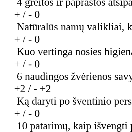
4 greitos ir paprastos atsi
+ / -
0
Natūralūs namų valikliai, k
+ / -
0
Kuo vertinga nosies higien
+ / -
0
6 naudingos žvėrienos sav
+2 / -
+2
Ką daryti po šventinio pe
+ / -
0
10 patarimų, kaip išvengti