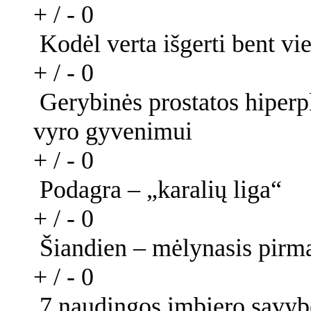
+ / -
0
Kodėl verta išgerti bent vi
+ / -
0
Gerybinės prostatos hiper
vyro gyvenimui
+ / -
0
Podagra – „karalių liga“
+ / -
0
Šiandien – mėlynasis pirma
+ / -
0
7 naudingos imbiero savyb