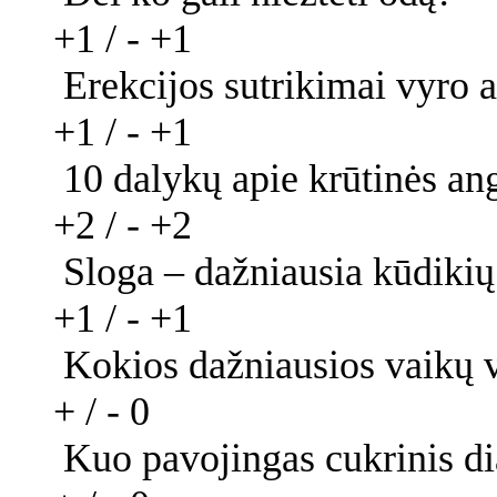
+1 / -
+1
Erekcijos sutrikimai vyro 
+1 / -
+1
10 dalykų apie krūtinės an
+2 / -
+2
Sloga – dažniausia kūdikių
+1 / -
+1
Kokios dažniausios vaikų 
+ / -
0
Kuo pavojingas cukrinis di