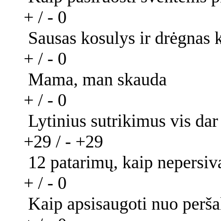
+ / -
0
Sausas kosulys ir drėgnas 
+ / -
0
Mama, man skauda
+ / -
0
Lytinius sutrikimus vis da
+29 / -
+29
12 patarimų, kaip nepersiva
+ / -
0
Kaip apsisaugoti nuo perš