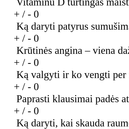
Vitaminu D turtingas maist
+ / -
0
Ką daryti patyrus sumušim
+ / -
0
Krūtinės angina – viena da
+ / -
0
Ką valgyti ir ko vengti pe
+ / -
0
Paprasti klausimai padės at
+ / -
0
Ką daryti, kai skauda raum