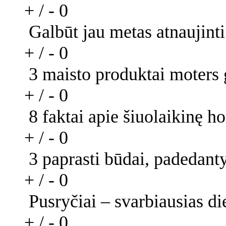
+ / -
0
Galbūt jau metas atnaujint
+ / -
0
3 maisto produktai moters g
+ / -
0
8 faktai apie šiuolaikinę h
+ / -
0
3 paprasti būdai, padedan
+ / -
0
Pusryčiai – svarbiausias di
+ / -
0