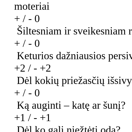
moteriai
+ / -
0
Šiltesniam ir sveikesniam r
+ / -
0
Keturios dažniausios persi
+2 / -
+2
Dėl kokių priežasčių išsiv
+ / -
0
Ką auginti – katę ar šunį?
+1 / -
+1
Dėl ko gali niežtėti odą?