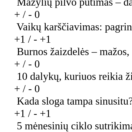
Mažylių pilvo pūtimas – d
+ / -
0
Vaikų karščiavimas: pagrin
+1 / -
+1
Burnos žaizdelės – mažos, 
+ / -
0
10 dalykų, kuriuos reikia ž
+ / -
0
Kada sloga tampa sinusitu
+1 / -
+1
5 mėnesinių ciklo sutrikima