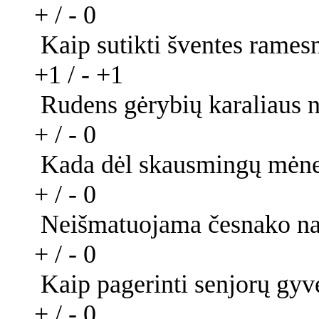
+ / -
0
Kaip sutikti šventes rames
+1 / -
+1
Rudens gėrybių karaliaus n
+ / -
0
Kada dėl skausmingų mėnesi
+ / -
0
Neišmatuojama česnako na
+ / -
0
Kaip pagerinti senjorų gy
+ / -
0