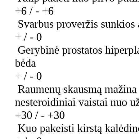
+6 / -
+6
Svarbus proveržis sunkio
+ / -
0
Gerybinė prostatos hiperpl
bėda
+ / -
0
Raumenų skausmą mažina ra
nesteroidiniai vaistai nuo 
+30 / -
+30
Kuo pakeisti kirstą kalėdin