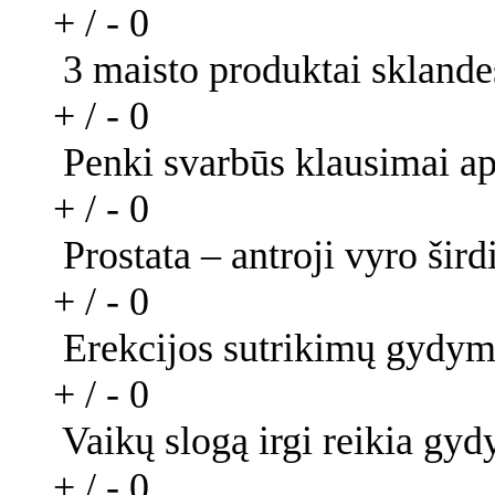
+ / -
0
3 maisto produktai skland
+ / -
0
Penki svarbūs klausimai ap
+ / -
0
Prostata – antroji vyro šird
+ / -
0
Erekcijos sutrikimų gydymo
+ / -
0
Vaikų slogą irgi reikia gydy
+ / -
0