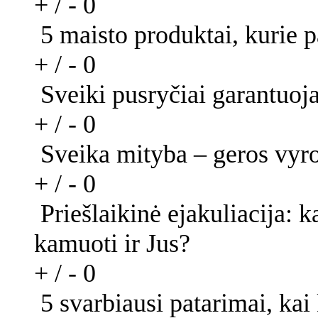
+ / -
0
5 maisto produktai, kurie p
+ / -
0
Sveiki pusryčiai garantuoja
+ / -
0
Sveika mityba – geros vyro
+ / -
0
Priešlaikinė ejakuliacija: k
kamuoti ir Jus?
+ / -
0
5 svarbiausi patarimai, ka