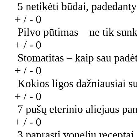
5 netikėti būdai, padedanty
+ / -
0
Pilvo pūtimas – ne tik su
+ / -
0
Stomatitas – kaip sau padė
+ / -
0
Kokios ligos dažniausiai su
+ / -
0
7 pušų eterinio aliejaus p
+ / -
0
3 paprasti vonelių receptai