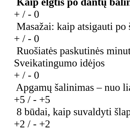
Kaip elgtis po dantų bal
+ / -
0
Masažai: kaip atsigauti po
+ / -
0
Ruošiatės paskutinės minu
Sveikatingumo idėjos
+ / -
0
Apgamų šalinimas – nuo li
+5 / -
+5
8 būdai, kaip suvaldyti šl
+2 / -
+2