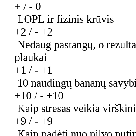
+ / -
0
LOPL ir fizinis krūvis
+2 / -
+2
Nedaug pastangų, o rezultat
plaukai
+1 / -
+1
10 naudingų bananų savyb
+10 / -
+10
Kaip stresas veikia virški
+9 / -
+9
Kaip padėti nuo pilvo pūt