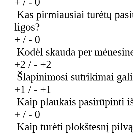
+ / -
0
Kas pirmiausiai turėtų pasit
ligos?
+ / -
0
Kodėl skauda per mėnesin
+2 / -
+2
Šlapinimosi sutrikimai gal
+1 / -
+1
Kaip plaukais pasirūpinti i
+ / -
0
Kaip turėti plokštesnį pilvą