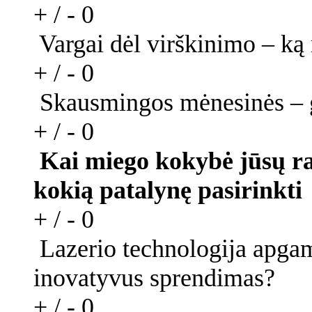
+ / -
0
Vargai dėl virškinimo – ką 
+ / -
0
Skausmingos mėnesinės – gy
+ / -
0
Kai miego kokybė jūsų ran
kokią patalynę pasirinkti
+ / -
0
Lazerio technologija apgamų
inovatyvus sprendimas?
+ / -
0