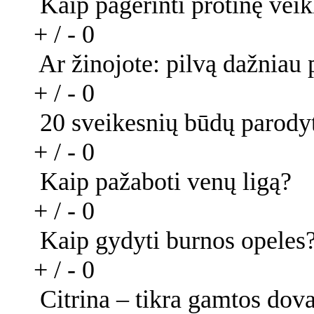
Kaip pagerinti protinę veik
+ / -
0
Ar žinojote: pilvą dažniau
+ / -
0
20 sveikesnių būdų parodyt
+ / -
0
Kaip pažaboti venų ligą?
+ / -
0
Kaip gydyti burnos opeles
+ / -
0
Citrina – tikra gamtos dov