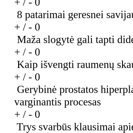
+ / -
0
8 patarimai geresnei savija
+ / -
0
Maža slogytė gali tapti di
+ / -
0
Kaip išvengti raumenų sk
+ / -
0
Gerybinė prostatos hiperpla
varginantis procesas
+ / -
0
Trys svarbūs klausimai api