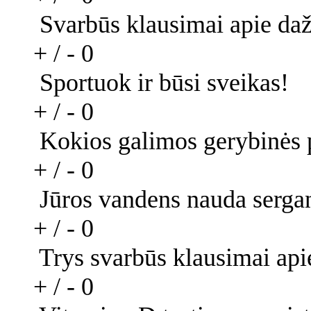
Svarbūs klausimai apie daž
+ / -
0
Sportuok ir būsi sveikas!
+ / -
0
Kokios galimos gerybinės p
+ / -
0
Jūros vandens nauda sergant
+ / -
0
Trys svarbūs klausimai apie
+ / -
0