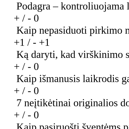
Podagra – kontroliuojama 
+ / -
0
Kaip nepasiduoti pirkimo 
+1 / -
+1
Ką daryti, kad virškinimo 
+ / -
0
Kaip išmanusis laikrodis ga
+ / -
0
7 neįtikėtinai originalios
+ / -
0
Kaip pasiruošti šventėms p