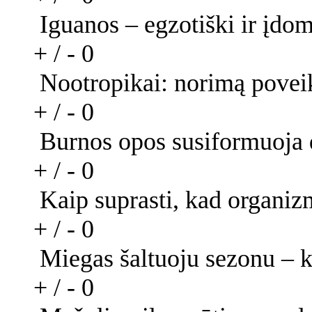
Iguanos – egzotiški ir įdo
+ / -
0
Nootropikai: norimą poveikį
+ / -
0
Burnos opos susiformuoja d
+ / -
0
Kaip suprasti, kad organiz
+ / -
0
Miegas šaltuoju sezonu – k
+ / -
0