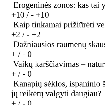
Erogeninės zonos: kas tai yr
+10 / -
+10
Kaip tinkamai prižiūrėti v
+2 / -
+2
Dažniausios raumenų skaus
+ / -
0
Vaikų karščiavimas – natūr
+ / -
0
Kanapių sėklos, ispaninio š
jų reikėtų valgyti daugiau?
+ / -
0