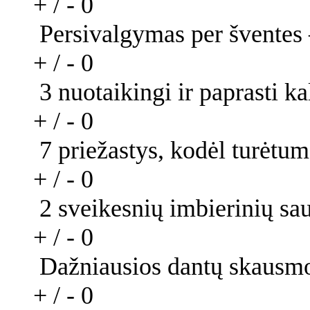
+ / -
0
Persivalgymas per šventes 
+ / -
0
3 nuotaikingi ir paprasti k
+ / -
0
7 priežastys, kodėl turėtu
+ / -
0
2 sveikesnių imbierinių sau
+ / -
0
Dažniausios dantų skausmo
+ / -
0