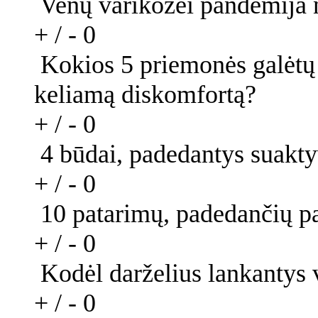
Venų varikozei pandemija 
+ / -
0
Kokios 5 priemonės galėtų
keliamą diskomfortą?
+ / -
0
4 būdai, padedantys suakty
+ / -
0
10 patarimų, padedančių p
+ / -
0
Kodėl darželius lankantys v
+ / -
0