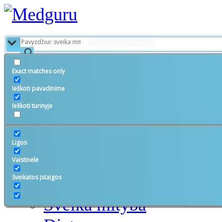
Exact matches only
Ieškoti pavadinime
Ieškoti turinyje
Ligos
Vaistinėlė
Sveikatos įstaigos
Sveika gyvensena
Sveika mityba