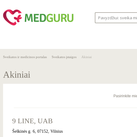
SVEIKA
SVEIKATOS
LIGOS
GYVENSENA
ĮSTAIGOS
Sveikatos ir medicinos portalas
Sveikatos įstaigos
Akiniai
Akiniai
Pasirinkite mi
9 LINE, UAB
Šeškinės g. 6, 07152, Vilnius