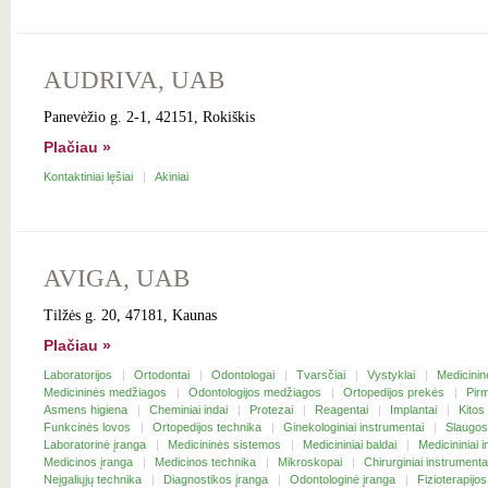
AUDRIVA, UAB
Panevėžio g. 2-1, 42151, Rokiškis
Plačiau »
Kontaktiniai lęšiai
Akiniai
AVIGA, UAB
Tilžės g. 20, 47181, Kaunas
Plačiau »
Laboratorijos
Ortodontai
Odontologai
Tvarsčiai
Vystyklai
Medicini
Medicininės medžiagos
Odontologijos medžiagos
Ortopedijos prekės
Pir
Asmens higiena
Cheminiai indai
Protezai
Reagentai
Implantai
Kitos
Funkcinės lovos
Ortopedijos technika
Ginekologiniai instrumentai
Slaugos
Laboratorinė įranga
Medicininės sistemos
Medicininiai baldai
Medicininiai 
Medicinos įranga
Medicinos technika
Mikroskopai
Chirurginiai instrument
Neįgaliųjų technika
Diagnostikos įranga
Odontologinė įranga
Fizioterapijo