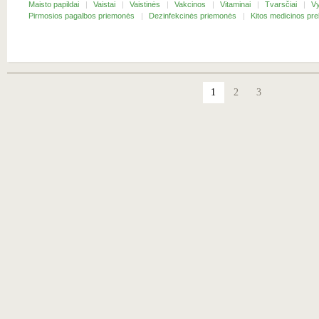
Maisto papildai
Vaistai
Vaistinės
Vakcinos
Vitaminai
Tvarsčiai
Vy
Pirmosios pagalbos priemonės
Dezinfekcinės priemonės
Kitos medicinos pr
1
2
3