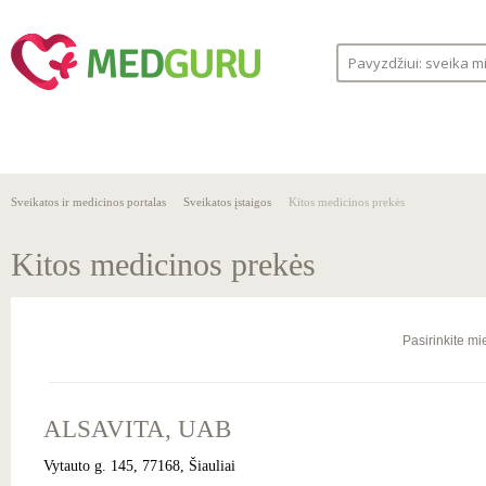
SVEIKA
SVEIKATOS
LIGOS
GYVENSENA
ĮSTAIGOS
Sveikatos ir medicinos portalas
Sveikatos įstaigos
Kitos medicinos prekės
Kitos medicinos prekės
Pasirinkite mi
ALSAVITA, UAB
Vytauto g. 145, 77168, Šiauliai