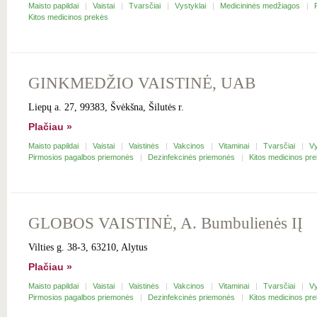
Maisto papildai
Vaistai
Tvarsčiai
Vystyklai
Medicininės medžiagos
Kitos medicinos prekės
GINKMEDŽIO VAISTINĖ, UAB
Liepų a. 27, 99383, Švėkšna, Šilutės r.
Plačiau »
Maisto papildai
Vaistai
Vaistinės
Vakcinos
Vitaminai
Tvarsčiai
Vy
Pirmosios pagalbos priemonės
Dezinfekcinės priemonės
Kitos medicinos pr
GLOBOS VAISTINĖ, A. Bumbulienės IĮ
Vilties g. 38-3, 63210, Alytus
Plačiau »
Maisto papildai
Vaistai
Vaistinės
Vakcinos
Vitaminai
Tvarsčiai
Vy
Pirmosios pagalbos priemonės
Dezinfekcinės priemonės
Kitos medicinos pr