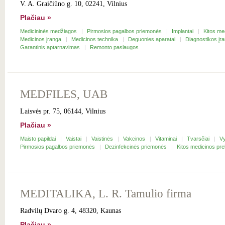
V. A. Graičiūno g. 10, 02241, Vilnius
Plačiau »
Medicininės medžiagos
Pirmosios pagalbos priemonės
Implantai
Kitos me
Medicinos įranga
Medicinos technika
Deguonies aparatai
Diagnostikos įr
Garantinis aptarnavimas
Remonto paslaugos
MEDFILES, UAB
Laisvės pr. 75, 06144, Vilnius
Plačiau »
Maisto papildai
Vaistai
Vaistinės
Vakcinos
Vitaminai
Tvarsčiai
Vy
Pirmosios pagalbos priemonės
Dezinfekcinės priemonės
Kitos medicinos pr
MEDITALIKA, L. R. Tamulio firma
Radvilų Dvaro g. 4, 48320, Kaunas
Plačiau »