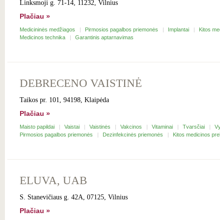
Linksmoji g. 71-14, 11232, Vilnius
Plačiau »
Medicininės medžiagos
Pirmosios pagalbos priemonės
Implantai
Kitos me
Medicinos technika
Garantinis aptarnavimas
DEBRECENO VAISTINĖ
Taikos pr. 101, 94198, Klaipėda
Plačiau »
Maisto papildai
Vaistai
Vaistinės
Vakcinos
Vitaminai
Tvarsčiai
Vy
Pirmosios pagalbos priemonės
Dezinfekcinės priemonės
Kitos medicinos pr
ELUVA, UAB
S. Stanevičiaus g. 42A, 07125, Vilnius
Plačiau »