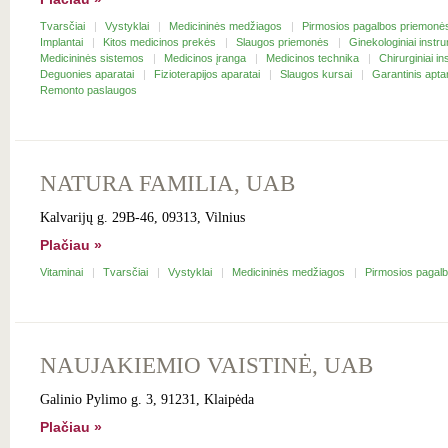
Tvarsčiai
Vystyklai
Medicininės medžiagos
Pirmosios pagalbos priemon
Implantai
Kitos medicinos prekės
Slaugos priemonės
Ginekologiniai instr
Medicininės sistemos
Medicinos įranga
Medicinos technika
Chirurginiai i
Deguonies aparatai
Fizioterapijos aparatai
Slaugos kursai
Garantinis apt
Remonto paslaugos
NATURA FAMILIA, UAB
Kalvarijų g. 29B-46, 09313, Vilnius
Plačiau »
Vitaminai
Tvarsčiai
Vystyklai
Medicininės medžiagos
Pirmosios pagal
NAUJAKIEMIO VAISTINĖ, UAB
Galinio Pylimo g. 3, 91231, Klaipėda
Plačiau »