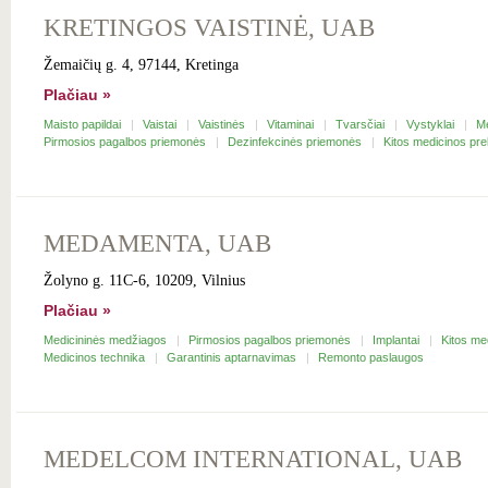
KRETINGOS VAISTINĖ, UAB
Žemaičių g. 4, 97144, Kretinga
Plačiau »
Maisto papildai
Vaistai
Vaistinės
Vitaminai
Tvarsčiai
Vystyklai
M
Pirmosios pagalbos priemonės
Dezinfekcinės priemonės
Kitos medicinos pr
MEDAMENTA, UAB
Žolyno g. 11C-6, 10209, Vilnius
Plačiau »
Medicininės medžiagos
Pirmosios pagalbos priemonės
Implantai
Kitos me
Medicinos technika
Garantinis aptarnavimas
Remonto paslaugos
MEDELCOM INTERNATIONAL, UAB