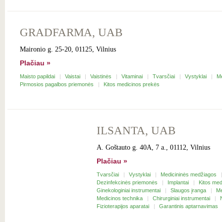
GRADFARMA, UAB
Maironio g. 25-20, 01125, Vilnius
Plačiau »
Maisto papildai
Vaistai
Vaistinės
Vitaminai
Tvarsčiai
Vystyklai
M
Pirmosios pagalbos priemonės
Kitos medicinos prekės
ILSANTA, UAB
A. Goštauto g. 40A, 7 a., 01112, Vilnius
Plačiau »
Tvarsčiai
Vystyklai
Medicininės medžiagos
Dezinfekcinės priemonės
Implantai
Kitos me
Ginekologiniai instrumentai
Slaugos įranga
Me
Medicinos technika
Chirurginiai instrumentai
Fizioterapijos aparatai
Garantinis aptarnavimas