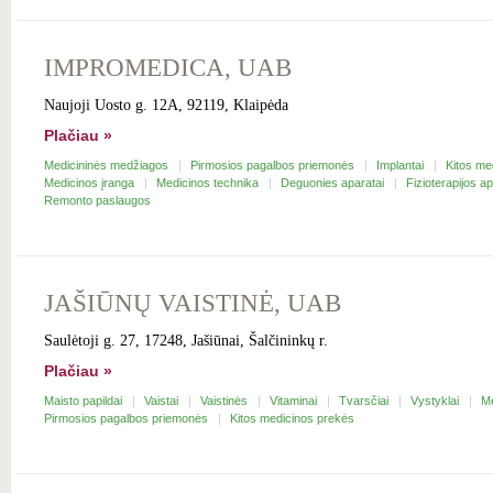
IMPROMEDICA, UAB
Naujoji Uosto g. 12A, 92119, Klaipėda
Plačiau »
Medicininės medžiagos
Pirmosios pagalbos priemonės
Implantai
Kitos me
Medicinos įranga
Medicinos technika
Deguonies aparatai
Fizioterapijos a
Remonto paslaugos
JAŠIŪNŲ VAISTINĖ, UAB
Saulėtoji g. 27, 17248, Jašiūnai, Šalčininkų r.
Plačiau »
Maisto papildai
Vaistai
Vaistinės
Vitaminai
Tvarsčiai
Vystyklai
M
Pirmosios pagalbos priemonės
Kitos medicinos prekės