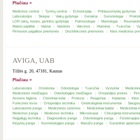
Plačiau »
Medicinos centrai
Tyrimų centrai
Echoskopija
Priklausomybių gydymas
Laboratorijos
Skiepai
Vaikų gydytojai
Geriatrai
Gerontologai
Prokto
LOR (akių, nosies, gerklės) gydytojai
Pulmonologai
Mamologai
Reumatolo
Maisto papildai
Vaistai
Vaistinės
Vakcinos
Vitaminai
Tvarsčiai
Vy
Pirmosios pagalbos priemonės
Dezinfekcinės priemonės
Kitos medicinos pr
AVIGA, UAB
Tilžės g. 20, 47181, Kaunas
Plačiau »
Laboratorijos
Ortodontai
Odontologai
Tvarsčiai
Vystyklai
Medicini
Medicininės medžiagos
Odontologijos medžiagos
Ortopedijos prekės
Pir
Asmens higiena
Cheminiai indai
Protezai
Reagentai
Implantai
Kitos
Funkcinės lovos
Ortopedijos technika
Ginekologiniai instrumentai
Slaugos
Laboratorinė įranga
Medicininės sistemos
Medicininiai baldai
Medicininiai 
Medicinos įranga
Medicinos technika
Mikroskopai
Chirurginiai instrument
Neįgaliųjų technika
Diagnostikos įranga
Odontologinė įranga
Fizioterapijo
Kirpyklų įranga
Kosmetologijos įranga
Masažo įranga
Garantinis aptarna