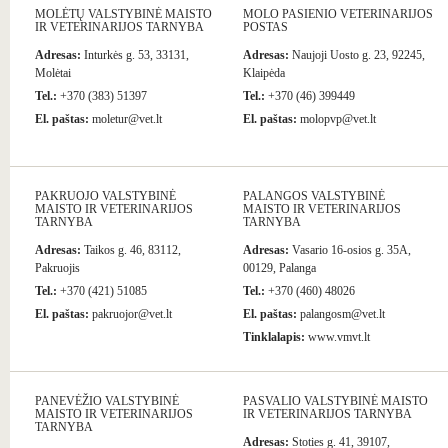
MOLĖTŲ VALSTYBINĖ MAISTO
MOLO PASIENIO VETERINARIJOS
IR VETERINARIJOS TARNYBA
POSTAS
Adresas:
Inturkės g. 53, 33131,
Adresas:
Naujoji Uosto g. 23, 92245,
Molėtai
Klaipėda
Tel.:
+370 (383) 51397
Tel.:
+370 (46) 399449
El. paštas:
moletur@vet.lt
El. paštas:
molopvp@vet.lt
PAKRUOJO VALSTYBINĖ
PALANGOS VALSTYBINĖ
MAISTO IR VETERINARIJOS
MAISTO IR VETERINARIJOS
TARNYBA
TARNYBA
Adresas:
Taikos g. 46, 83112,
Adresas:
Vasario 16-osios g. 35A,
Pakruojis
00129, Palanga
Tel.:
+370 (421) 51085
Tel.:
+370 (460) 48026
El. paštas:
pakruojor@vet.lt
El. paštas:
palangosm@vet.lt
Tinklalapis:
www.vmvt.lt
PANEVĖŽIO VALSTYBINĖ
PASVALIO VALSTYBINĖ MAISTO
MAISTO IR VETERINARIJOS
IR VETERINARIJOS TARNYBA
TARNYBA
Adresas:
Stoties g. 41, 39107,