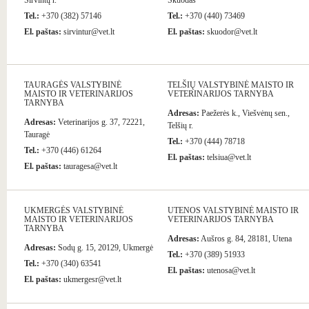
Širvintų r.
Skuodas
Tel.:
+370 (382) 57146
Tel.:
+370 (440) 73469
El. paštas:
sirvintur@vet.lt
El. paštas:
skuodor@vet.lt
TAURAGĖS VALSTYBINĖ
TELŠIŲ VALSTYBINĖ MAISTO IR
MAISTO IR VETERINARIJOS
VETERINARIJOS TARNYBA
TARNYBA
Adresas:
Paežerės k., Viešvėnų sen.,
Adresas:
Veterinarijos g. 37, 72221,
Telšių r.
Tauragė
Tel.:
+370 (444) 78718
Tel.:
+370 (446) 61264
El. paštas:
telsiua@vet.lt
El. paštas:
tauragesa@vet.lt
UKMERGĖS VALSTYBINĖ
UTENOS VALSTYBINĖ MAISTO IR
MAISTO IR VETERINARIJOS
VETERINARIJOS TARNYBA
TARNYBA
Adresas:
Aušros g. 84, 28181, Utena
Adresas:
Sodų g. 15, 20129, Ukmergė
Tel.:
+370 (389) 51933
Tel.:
+370 (340) 63541
El. paštas:
utenosa@vet.lt
El. paštas:
ukmergesr@vet.lt