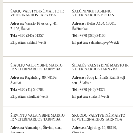
ŠAKIŲ VALSTYBINĖ MAISTO IR
ŠALČININKŲ PASIENIO
VETERINARIJOS TARNYBA
VETERINARIJOS POSTAS
Adresas:
Vasario 16-osios g. 41,
Adresas:
Kelias A104, 17001,
71108, Šakiai
Šalčininkai
Tel.:
+370 (345) 51257
Tel.:
+370 (380) 34166
El. paštas:
sakiur@vet.lt
El. paštas:
salcininkupvp@vet.lt
ŠIAULIŲ VALSTYBINĖ MAISTO
ŠILALĖS VALSTYBINĖ MAISTO IR
IR VETERINARIJOS TARNYBA
VETERINARIJOS TARNYBA
Adresas:
Ragainės g. 80, 78109,
Adresas:
Šolių k., Šilalės Kaimiškoji
Šiauliai
sen., Šilalės r.
Tel.:
+370 (41) 540703
Tel.:
+370 (449) 74372
El. paštas:
siauliua@vet.lt
El. paštas:
silalesr@vet.lt
ŠIRVINTŲ VALSTYBINĖ MAISTO
SKUODO VALSTYBINĖ MAISTO
IR VETERINARIJOS TARNYBA
IR VETERINARIJOS TARNYBA
Adresas:
Akmenių k., Širvintų sen.,
Adresas:
Algirdo g. 15, 98120,