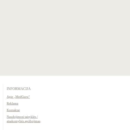
INFORMACIJA
Apie „MedGuru“
Reklama
Kontaktai
Naudojimosi taisyklės /
atsakomybės apribojimas