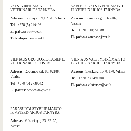
VALSTYBINĖ MAISTO IR
VARĖNOS VALSTYBINĖ MAISTO
VETERINARIJOS TARNYBA
IR VETERINARIJOS TARNYBA
Adresas:
Siesikų g. 19, 07170, Vilnius
Adresas:
Pramonės g. 8, 65206,
Varėna
Tel.:
+370 (5) 2404361
Tel.:
+370 (310) 51588
El. paštas:
vvt@vet.lt
El. paštas:
varenosr@vet.lt
Tinklalapis:
www.vet.lt
VILNIAUS ORO UOSTO PASIENIO
VILNIAUS VALSTYBINĖ MAISTO
VETERINARIJOS POSTAS
IR VETERINARIJOS TARNYBA
Adresas:
Rodūnios kel. 18, 02188,
Adresas:
Siesikų g. 15, 07170, Vilnius
Vilnius
Tel.:
+370 (5) 2491700
Tel.:
+370 (5) 2739042
El. paštas:
vilniausm@vet.lt
El. paštas:
orouostas@vet.lt
ZARASŲ VALSTYBINĖ MAISTO
IR VETERINARIJOS TARNYBA
Adresas:
Valstiečių g. 23, 32135,
Zarasai