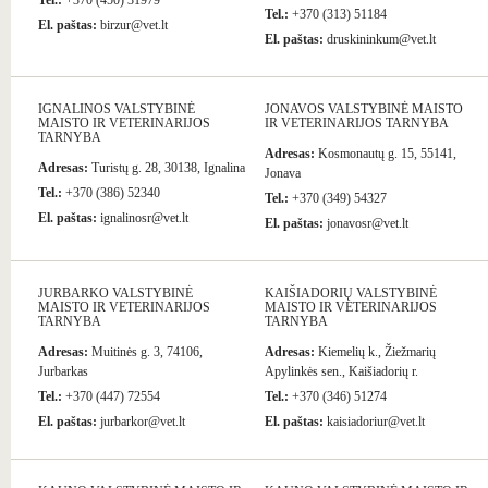
Tel.:
+370 (450) 31979
Tel.:
+370 (313) 51184
El. paštas:
birzur@vet.lt
El. paštas:
druskininkum@vet.lt
IGNALINOS VALSTYBINĖ
JONAVOS VALSTYBINĖ MAISTO
MAISTO IR VETERINARIJOS
IR VETERINARIJOS TARNYBA
TARNYBA
Adresas:
Kosmonautų g. 15, 55141,
Adresas:
Turistų g. 28, 30138, Ignalina
Jonava
Tel.:
+370 (386) 52340
Tel.:
+370 (349) 54327
El. paštas:
ignalinosr@vet.lt
El. paštas:
jonavosr@vet.lt
JURBARKO VALSTYBINĖ
KAIŠIADORIŲ VALSTYBINĖ
MAISTO IR VETERINARIJOS
MAISTO IR VETERINARIJOS
TARNYBA
TARNYBA
Adresas:
Muitinės g. 3, 74106,
Adresas:
Kiemelių k., Žiežmarių
Jurbarkas
Apylinkės sen., Kaišiadorių r.
Tel.:
+370 (447) 72554
Tel.:
+370 (346) 51274
El. paštas:
jurbarkor@vet.lt
El. paštas:
kaisiadoriur@vet.lt