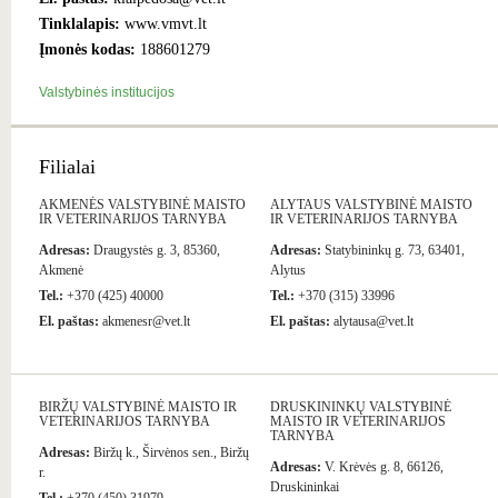
Tinklalapis:
www.vmvt.lt
Įmonės kodas:
188601279
Valstybinės institucijos
Filialai
AKMENĖS VALSTYBINĖ MAISTO
ALYTAUS VALSTYBINĖ MAISTO
IR VETERINARIJOS TARNYBA
IR VETERINARIJOS TARNYBA
Adresas:
Draugystės g. 3, 85360,
Adresas:
Statybininkų g. 73, 63401,
Akmenė
Alytus
Tel.:
+370 (425) 40000
Tel.:
+370 (315) 33996
El. paštas:
akmenesr@vet.lt
El. paštas:
alytausa@vet.lt
BIRŽŲ VALSTYBINĖ MAISTO IR
DRUSKININKŲ VALSTYBINĖ
VETERINARIJOS TARNYBA
MAISTO IR VETERINARIJOS
TARNYBA
Adresas:
Biržų k., Širvėnos sen., Biržų
Adresas:
V. Krėvės g. 8, 66126,
r.
Druskininkai