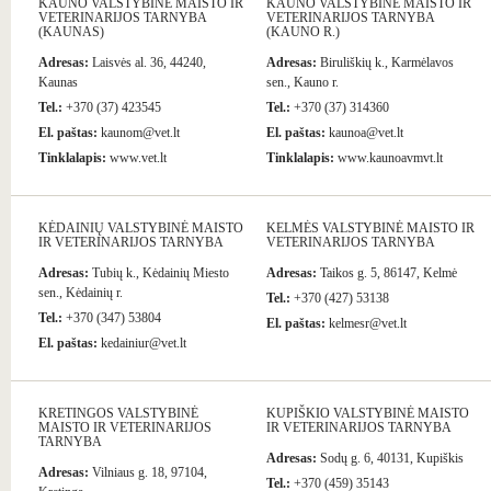
KAUNO VALSTYBINĖ MAISTO IR
KAUNO VALSTYBINĖ MAISTO IR
VETERINARIJOS TARNYBA
VETERINARIJOS TARNYBA
(KAUNAS)
(KAUNO R.)
Adresas:
Laisvės al. 36, 44240,
Adresas:
Biruliškių k., Karmėlavos
Kaunas
sen., Kauno r.
Tel.:
+370 (37) 423545
Tel.:
+370 (37) 314360
El. paštas:
kaunom@vet.lt
El. paštas:
kaunoa@vet.lt
Tinklalapis:
www.vet.lt
Tinklalapis:
www.kaunoavmvt.lt
KĖDAINIŲ VALSTYBINĖ MAISTO
KELMĖS VALSTYBINĖ MAISTO IR
IR VETERINARIJOS TARNYBA
VETERINARIJOS TARNYBA
Adresas:
Tubių k., Kėdainių Miesto
Adresas:
Taikos g. 5, 86147, Kelmė
sen., Kėdainių r.
Tel.:
+370 (427) 53138
Tel.:
+370 (347) 53804
El. paštas:
kelmesr@vet.lt
El. paštas:
kedainiur@vet.lt
KRETINGOS VALSTYBINĖ
KUPIŠKIO VALSTYBINĖ MAISTO
MAISTO IR VETERINARIJOS
IR VETERINARIJOS TARNYBA
TARNYBA
Adresas:
Sodų g. 6, 40131, Kupiškis
Adresas:
Vilniaus g. 18, 97104,
Tel.:
+370 (459) 35143