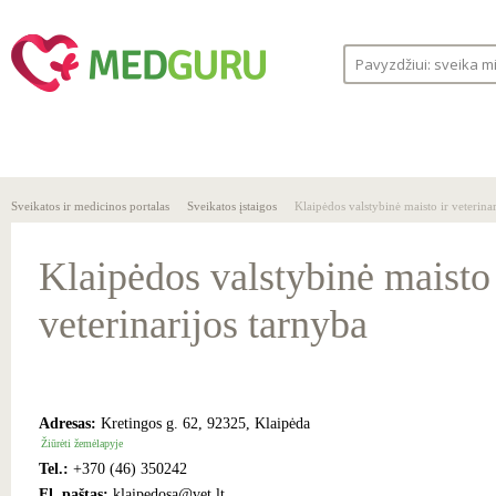
SVEIKA
SVEIKATOS
LIGOS
GYVENSENA
ĮSTAIGOS
Sveikatos ir medicinos portalas
Sveikatos įstaigos
Klaipėdos valstybinė maisto ir veterina
Klaipėdos valstybinė maisto 
veterinarijos tarnyba
Adresas:
Kretingos g. 62, 92325, Klaipėda
Žiūrėti žemėlapyje
Tel.:
+370 (46) 350242
El. paštas:
klaipedosa@vet.lt