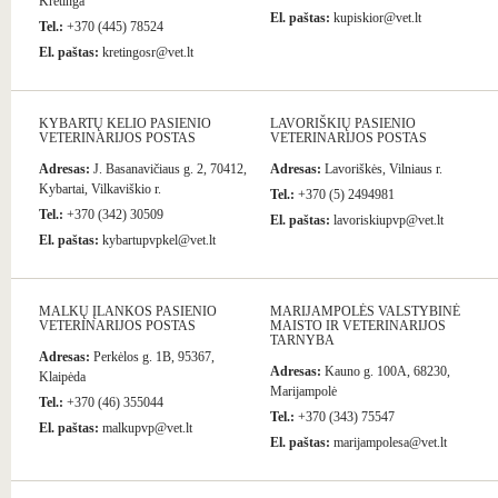
Kretinga
El. paštas:
kupiskior@vet.lt
Tel.:
+370 (445) 78524
El. paštas:
kretingosr@vet.lt
KYBARTŲ KELIO PASIENIO
LAVORIŠKIŲ PASIENIO
VETERINARIJOS POSTAS
VETERINARIJOS POSTAS
Adresas:
J. Basanavičiaus g. 2, 70412,
Adresas:
Lavoriškės, Vilniaus r.
Kybartai, Vilkaviškio r.
Tel.:
+370 (5) 2494981
Tel.:
+370 (342) 30509
El. paštas:
lavoriskiupvp@vet.lt
El. paštas:
kybartupvpkel@vet.lt
MALKŲ ĮLANKOS PASIENIO
MARIJAMPOLĖS VALSTYBINĖ
VETERINARIJOS POSTAS
MAISTO IR VETERINARIJOS
TARNYBA
Adresas:
Perkėlos g. 1B, 95367,
Adresas:
Kauno g. 100A, 68230,
Klaipėda
Marijampolė
Tel.:
+370 (46) 355044
Tel.:
+370 (343) 75547
El. paštas:
malkupvp@vet.lt
El. paštas:
marijampolesa@vet.lt