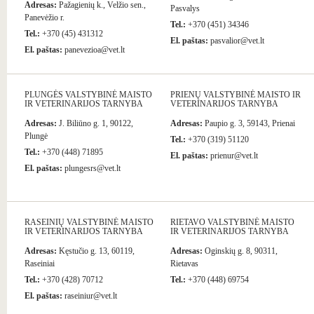
Adresas:
Pažagienių k., Velžio sen.,
Pasvalys
Panevėžio r.
Tel.:
+370 (451) 34346
Tel.:
+370 (45) 431312
El. paštas:
pasvalior@vet.lt
El. paštas:
panevezioa@vet.lt
PLUNGĖS VALSTYBINĖ MAISTO
PRIENŲ VALSTYBINĖ MAISTO IR
IR VETERINARIJOS TARNYBA
VETERINARIJOS TARNYBA
Adresas:
J. Biliūno g. 1, 90122,
Adresas:
Paupio g. 3, 59143, Prienai
Plungė
Tel.:
+370 (319) 51120
Tel.:
+370 (448) 71895
El. paštas:
prienur@vet.lt
El. paštas:
plungesrs@vet.lt
RASEINIŲ VALSTYBINĖ MAISTO
RIETAVO VALSTYBINĖ MAISTO
IR VETERINARIJOS TARNYBA
IR VETERINARIJOS TARNYBA
Adresas:
Kęstučio g. 13, 60119,
Adresas:
Oginskių g. 8, 90311,
Raseiniai
Rietavas
Tel.:
+370 (428) 70712
Tel.:
+370 (448) 69754
El. paštas:
raseiniur@vet.lt