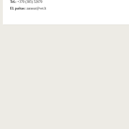
Tel.:
+370 (385) 52670
El. paštas:
zarasur@vet.lt