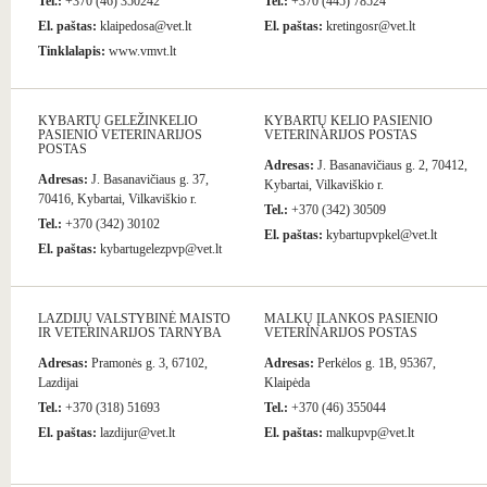
Tel.:
+370 (46) 350242
Tel.:
+370 (445) 78524
El. paštas:
klaipedosa@vet.lt
El. paštas:
kretingosr@vet.lt
Tinklalapis:
www.vmvt.lt
KYBARTŲ GELEŽINKELIO
KYBARTŲ KELIO PASIENIO
PASIENIO VETERINARIJOS
VETERINARIJOS POSTAS
POSTAS
Adresas:
J. Basanavičiaus g. 2, 70412,
Adresas:
J. Basanavičiaus g. 37,
Kybartai, Vilkaviškio r.
70416, Kybartai, Vilkaviškio r.
Tel.:
+370 (342) 30509
Tel.:
+370 (342) 30102
El. paštas:
kybartupvpkel@vet.lt
El. paštas:
kybartugelezpvp@vet.lt
LAZDIJŲ VALSTYBINĖ MAISTO
MALKŲ ĮLANKOS PASIENIO
IR VETERINARIJOS TARNYBA
VETERINARIJOS POSTAS
Adresas:
Pramonės g. 3, 67102,
Adresas:
Perkėlos g. 1B, 95367,
Lazdijai
Klaipėda
Tel.:
+370 (318) 51693
Tel.:
+370 (46) 355044
El. paštas:
lazdijur@vet.lt
El. paštas:
malkupvp@vet.lt