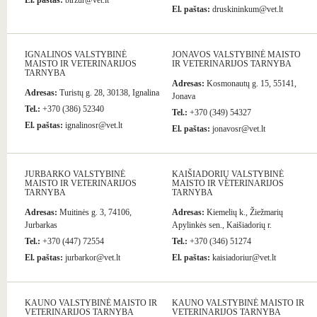
El. paštas:
birzur@vet.lt
El. paštas:
druskininkum@vet.lt
IGNALINOS VALSTYBINĖ
JONAVOS VALSTYBINĖ MAISTO
MAISTO IR VETERINARIJOS
IR VETERINARIJOS TARNYBA
TARNYBA
Adresas:
Kosmonautų g. 15, 55141,
Adresas:
Turistų g. 28, 30138, Ignalina
Jonava
Tel.:
+370 (386) 52340
Tel.:
+370 (349) 54327
El. paštas:
ignalinosr@vet.lt
El. paštas:
jonavosr@vet.lt
JURBARKO VALSTYBINĖ
KAIŠIADORIŲ VALSTYBINĖ
MAISTO IR VETERINARIJOS
MAISTO IR VETERINARIJOS
TARNYBA
TARNYBA
Adresas:
Muitinės g. 3, 74106,
Adresas:
Kiemelių k., Žiežmarių
Jurbarkas
Apylinkės sen., Kaišiadorių r.
Tel.:
+370 (447) 72554
Tel.:
+370 (346) 51274
El. paštas:
jurbarkor@vet.lt
El. paštas:
kaisiadoriur@vet.lt
KAUNO VALSTYBINĖ MAISTO IR
KAUNO VALSTYBINĖ MAISTO IR
VETERINARIJOS TARNYBA
VETERINARIJOS TARNYBA