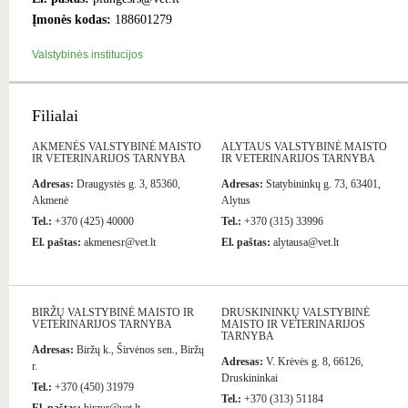
Įmonės kodas:
188601279
Valstybinės institucijos
Filialai
AKMENĖS VALSTYBINĖ MAISTO
ALYTAUS VALSTYBINĖ MAISTO
IR VETERINARIJOS TARNYBA
IR VETERINARIJOS TARNYBA
Adresas:
Draugystės g. 3, 85360,
Adresas:
Statybininkų g. 73, 63401,
Akmenė
Alytus
Tel.:
+370 (425) 40000
Tel.:
+370 (315) 33996
El. paštas:
akmenesr@vet.lt
El. paštas:
alytausa@vet.lt
BIRŽŲ VALSTYBINĖ MAISTO IR
DRUSKININKŲ VALSTYBINĖ
VETERINARIJOS TARNYBA
MAISTO IR VETERINARIJOS
TARNYBA
Adresas:
Biržų k., Širvėnos sen., Biržų
Adresas:
V. Krėvės g. 8, 66126,
r.
Druskininkai
Tel.:
+370 (450) 31979
Tel.:
+370 (313) 51184