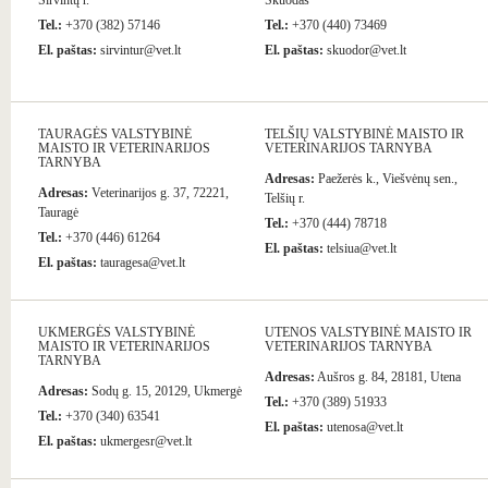
Širvintų r.
Skuodas
Tel.:
+370 (382) 57146
Tel.:
+370 (440) 73469
El. paštas:
sirvintur@vet.lt
El. paštas:
skuodor@vet.lt
TAURAGĖS VALSTYBINĖ
TELŠIŲ VALSTYBINĖ MAISTO IR
MAISTO IR VETERINARIJOS
VETERINARIJOS TARNYBA
TARNYBA
Adresas:
Paežerės k., Viešvėnų sen.,
Adresas:
Veterinarijos g. 37, 72221,
Telšių r.
Tauragė
Tel.:
+370 (444) 78718
Tel.:
+370 (446) 61264
El. paštas:
telsiua@vet.lt
El. paštas:
tauragesa@vet.lt
UKMERGĖS VALSTYBINĖ
UTENOS VALSTYBINĖ MAISTO IR
MAISTO IR VETERINARIJOS
VETERINARIJOS TARNYBA
TARNYBA
Adresas:
Aušros g. 84, 28181, Utena
Adresas:
Sodų g. 15, 20129, Ukmergė
Tel.:
+370 (389) 51933
Tel.:
+370 (340) 63541
El. paštas:
utenosa@vet.lt
El. paštas:
ukmergesr@vet.lt