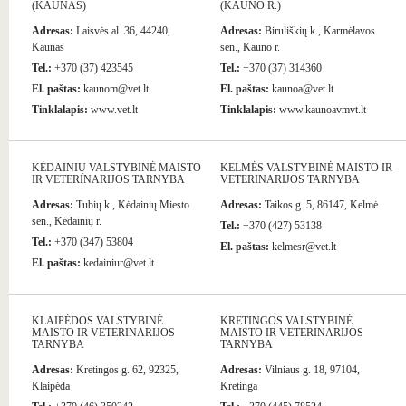
(KAUNAS)
(KAUNO R.)
Adresas:
Laisvės al. 36, 44240,
Adresas:
Biruliškių k., Karmėlavos
Kaunas
sen., Kauno r.
Tel.:
+370 (37) 423545
Tel.:
+370 (37) 314360
El. paštas:
kaunom@vet.lt
El. paštas:
kaunoa@vet.lt
Tinklalapis:
www.vet.lt
Tinklalapis:
www.kaunoavmvt.lt
KĖDAINIŲ VALSTYBINĖ MAISTO
KELMĖS VALSTYBINĖ MAISTO IR
IR VETERINARIJOS TARNYBA
VETERINARIJOS TARNYBA
Adresas:
Tubių k., Kėdainių Miesto
Adresas:
Taikos g. 5, 86147, Kelmė
sen., Kėdainių r.
Tel.:
+370 (427) 53138
Tel.:
+370 (347) 53804
El. paštas:
kelmesr@vet.lt
El. paštas:
kedainiur@vet.lt
KLAIPĖDOS VALSTYBINĖ
KRETINGOS VALSTYBINĖ
MAISTO IR VETERINARIJOS
MAISTO IR VETERINARIJOS
TARNYBA
TARNYBA
Adresas:
Kretingos g. 62, 92325,
Adresas:
Vilniaus g. 18, 97104,
Klaipėda
Kretinga