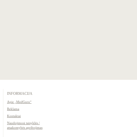
INFORMACIJA
Apie „MedGuru“
Reklama
Kontaktai
Naudojimosi taisyklės /
atsakomybės apribojimas