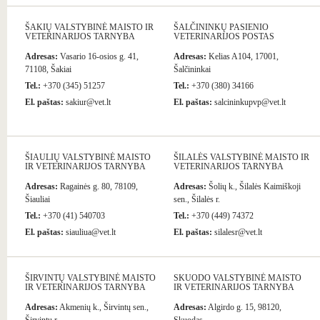
ŠAKIŲ VALSTYBINĖ MAISTO IR
ŠALČININKŲ PASIENIO
VETERINARIJOS TARNYBA
VETERINARIJOS POSTAS
Adresas:
Vasario 16-osios g. 41,
Adresas:
Kelias A104, 17001,
71108, Šakiai
Šalčininkai
Tel.:
+370 (345) 51257
Tel.:
+370 (380) 34166
El. paštas:
sakiur@vet.lt
El. paštas:
salcininkupvp@vet.lt
ŠIAULIŲ VALSTYBINĖ MAISTO
ŠILALĖS VALSTYBINĖ MAISTO IR
IR VETERINARIJOS TARNYBA
VETERINARIJOS TARNYBA
Adresas:
Ragainės g. 80, 78109,
Adresas:
Šolių k., Šilalės Kaimiškoji
Šiauliai
sen., Šilalės r.
Tel.:
+370 (41) 540703
Tel.:
+370 (449) 74372
El. paštas:
siauliua@vet.lt
El. paštas:
silalesr@vet.lt
ŠIRVINTŲ VALSTYBINĖ MAISTO
SKUODO VALSTYBINĖ MAISTO
IR VETERINARIJOS TARNYBA
IR VETERINARIJOS TARNYBA
Adresas:
Akmenių k., Širvintų sen.,
Adresas:
Algirdo g. 15, 98120,