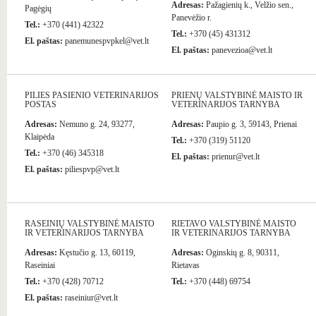
Adresas:
Pažagienių k., Velžio sen.,
Pagėgių
Panevėžio r.
Tel.:
+370 (441) 42322
Tel.:
+370 (45) 431312
El. paštas:
panemunespvpkel@vet.lt
El. paštas:
panevezioa@vet.lt
PILIES PASIENIO VETERINARIJOS
PRIENŲ VALSTYBINĖ MAISTO IR
POSTAS
VETERINARIJOS TARNYBA
Adresas:
Nemuno g. 24, 93277,
Adresas:
Paupio g. 3, 59143, Prienai
Klaipėda
Tel.:
+370 (319) 51120
Tel.:
+370 (46) 345318
El. paštas:
prienur@vet.lt
El. paštas:
piliespvp@vet.lt
RASEINIŲ VALSTYBINĖ MAISTO
RIETAVO VALSTYBINĖ MAISTO
IR VETERINARIJOS TARNYBA
IR VETERINARIJOS TARNYBA
Adresas:
Kęstučio g. 13, 60119,
Adresas:
Oginskių g. 8, 90311,
Raseiniai
Rietavas
Tel.:
+370 (428) 70712
Tel.:
+370 (448) 69754
El. paštas:
raseiniur@vet.lt