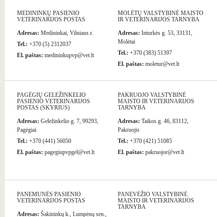
MEDININKŲ PASIENIO
MOLĖTŲ VALSTYBINĖ MAISTO
VETERINARIJOS POSTAS
IR VETERINARIJOS TARNYBA
Adresas:
Medininkai, Vilniaus r.
Adresas:
Inturkės g. 53, 33131,
Molėtai
Tel.:
+370 (5) 2312037
Tel.:
+370 (383) 51397
El. paštas:
medininkupvp@vet.lt
El. paštas:
moletur@vet.lt
PAGĖGIŲ GELEŽINKELIO
PAKRUOJO VALSTYBINĖ
PASIENIO VETERINARIJOS
MAISTO IR VETERINARIJOS
POSTAS (SKYRIUS)
TARNYBA
Adresas:
Geležinkelio g. 7, 99293,
Adresas:
Taikos g. 46, 83112,
Pagėgiai
Pakruojis
Tel.:
+370 (441) 56050
Tel.:
+370 (421) 51085
El. paštas:
pagegiupvpgel@vet.lt
El. paštas:
pakruojor@vet.lt
PANEMUNĖS PASIENIO
PANEVĖŽIO VALSTYBINĖ
VETERINARIJOS POSTAS
MAISTO IR VETERINARIJOS
TARNYBA
Adresas:
Šakininkų k., Lumpėnų sen.,