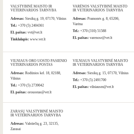
VALSTYBINĖ MAISTO IR
VARĖNOS VALSTYBINĖ MAISTO
VETERINARIJOS TARNYBA
IR VETERINARIJOS TARNYBA
Adresas:
Siesikų g. 19, 07170, Vilnius
Adresas:
Pramonės g. 8, 65206,
Varėna
Tel.:
+370 (5) 2404361
Tel.:
+370 (310) 51588
El. paštas:
vvt@vet.lt
El. paštas:
varenosr@vet.lt
Tinklalapis:
www.vet.lt
VILNIAUS ORO UOSTO PASIENIO
VILNIAUS VALSTYBINĖ MAISTO
VETERINARIJOS POSTAS
IR VETERINARIJOS TARNYBA
Adresas:
Rodūnios kel. 18, 02188,
Adresas:
Siesikų g. 15, 07170, Vilnius
Vilnius
Tel.:
+370 (5) 2491700
Tel.:
+370 (5) 2739042
El. paštas:
vilniausm@vet.lt
El. paštas:
orouostas@vet.lt
ZARASŲ VALSTYBINĖ MAISTO
IR VETERINARIJOS TARNYBA
Adresas:
Valstiečių g. 23, 32135,
Zarasai