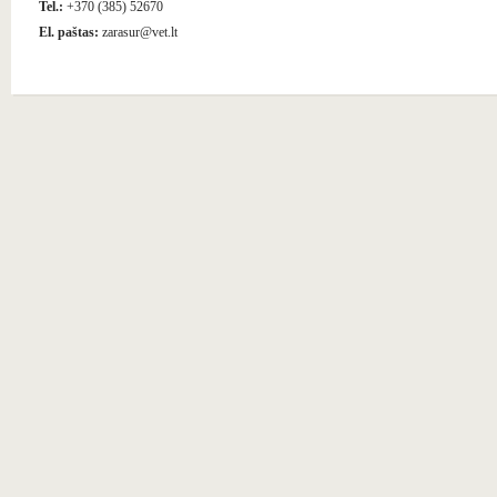
Tel.:
+370 (385) 52670
El. paštas:
zarasur@vet.lt