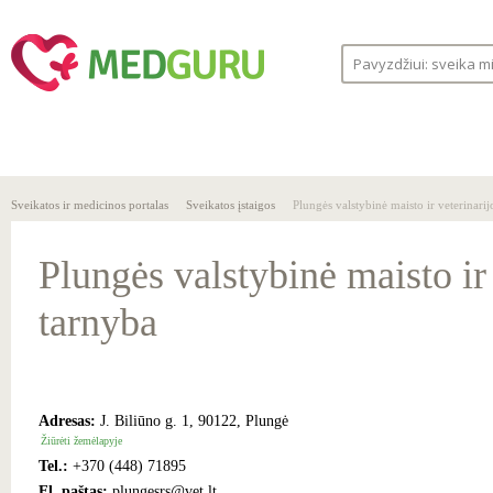
SVEIKA
SVEIKATOS
LIGOS
GYVENSENA
ĮSTAIGOS
Sveikatos ir medicinos portalas
Sveikatos įstaigos
Plungės valstybinė maisto ir veterinarij
Plungės valstybinė maisto ir 
tarnyba
Adresas:
J. Biliūno g. 1, 90122, Plungė
Žiūrėti žemėlapyje
Tel.:
+370 (448) 71895
El. paštas:
plungesrs@vet.lt