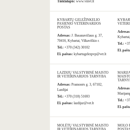
Tinklalapis:
www.vmvt.lt
KYBARTŲ GELEŽINKELIO
KYBART
PASIENIO VETERINARIJOS
VETERI
POSTAS
Adresas
Adresas:
J. Basanavičiaus g. 37,
Kybartai,
70416, Kybartai, Vilkaviškio r.
Tel.:
+37
Tel.:
+370 (342) 30102
El. pašt
El. paštas:
kybartugelezpvp@vet.lt
LAZDIJŲ VALSTYBINĖ MAISTO
MARIJ
IR VETERINARIJOS TARNYBA
MAISTO
TARNY
Adresas:
Pramonės g. 3, 67102,
Adresas
Lazdijai
Marijam
Tel.:
+370 (318) 51693
Tel.:
+37
El. paštas:
lazdijur@vet.lt
El. pašt
MOLĖTŲ VALSTYBINĖ MAISTO
MOLO P
IR VETERINARIJOS TARNYBA
POSTA