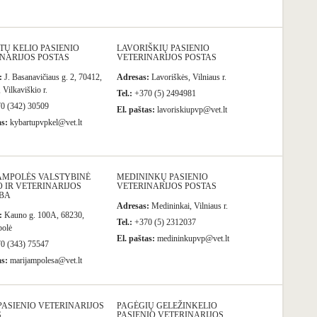
Ų KELIO PASIENIO
LAVORIŠKIŲ PASIENIO
NARIJOS POSTAS
VETERINARIJOS POSTAS
:
J. Basanavičiaus g. 2, 70412,
Adresas:
Lavoriškės, Vilniaus r.
 Vilkaviškio r.
Tel.:
+370 (5) 2494981
0 (342) 30509
El. paštas:
lavoriskiupvp@vet.lt
as:
kybartupvpkel@vet.lt
AMPOLĖS VALSTYBINĖ
MEDININKŲ PASIENIO
 IR VETERINARIJOS
VETERINARIJOS POSTAS
BA
Adresas:
Medininkai, Vilniaus r.
:
Kauno g. 100A, 68230,
Tel.:
+370 (5) 2312037
polė
El. paštas:
medininkupvp@vet.lt
0 (343) 75547
as:
marijampolesa@vet.lt
ASIENIO VETERINARIJOS
PAGĖGIŲ GELEŽINKELIO
S
PASIENIO VETERINARIJOS