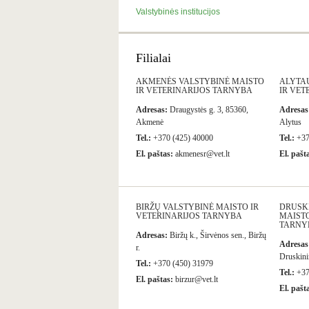
Valstybinės institucijos
Filialai
AKMENĖS VALSTYBINĖ MAISTO
ALYTA
IR VETERINARIJOS TARNYBA
IR VET
Adresas:
Draugystės g. 3, 85360,
Adresas
Akmenė
Alytus
Tel.:
+370 (425) 40000
Tel.:
+37
El. paštas:
akmenesr@vet.lt
El. pašt
BIRŽŲ VALSTYBINĖ MAISTO IR
DRUSK
VETERINARIJOS TARNYBA
MAISTO
TARNY
Adresas:
Biržų k., Širvėnos sen., Biržų
Adresas
r.
Druskini
Tel.:
+370 (450) 31979
Tel.:
+37
El. paštas:
birzur@vet.lt
El. pašt