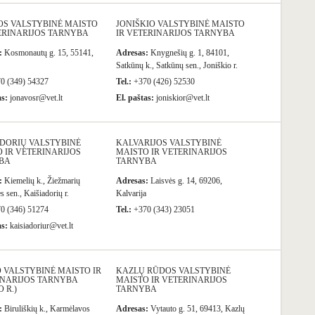
OS VALSTYBINĖ MAISTO
JONIŠKIO VALSTYBINĖ MAISTO
ERINARIJOS TARNYBA
IR VETERINARIJOS TARNYBA
:
Kosmonautų g. 15, 55141,
Adresas:
Knygnešių g. 1, 84101,
Satkūnų k., Satkūnų sen., Joniškio r.
0 (349) 54327
Tel.:
+370 (426) 52530
as:
jonavosr@vet.lt
El. paštas:
joniskior@vet.lt
ADORIŲ VALSTYBINĖ
KALVARIJOS VALSTYBINĖ
 IR VETERINARIJOS
MAISTO IR VETERINARIJOS
BA
TARNYBA
:
Kiemelių k., Žiežmarių
Adresas:
Laisvės g. 14, 69206,
 sen., Kaišiadorių r.
Kalvarija
0 (346) 51274
Tel.:
+370 (343) 23051
as:
kaisiadoriur@vet.lt
 VALSTYBINĖ MAISTO IR
KAZLŲ RŪDOS VALSTYBINĖ
INARIJOS TARNYBA
MAISTO IR VETERINARIJOS
 R.)
TARNYBA
:
Biruliškių k., Karmėlavos
Adresas:
Vytauto g. 51, 69413, Kazlų