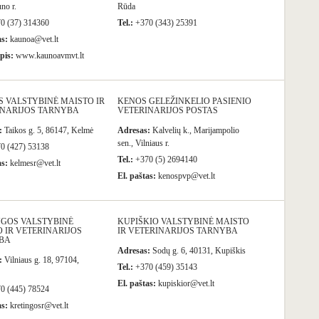
no r.
Rūda
0 (37) 314360
Tel.:
+370 (343) 25391
as:
kaunoa@vet.lt
pis:
www.kaunoavmvt.lt
 VALSTYBINĖ MAISTO IR
KENOS GELEŽINKELIO PASIENIO
INARIJOS TARNYBA
VETERINARIJOS POSTAS
:
Taikos g. 5, 86147, Kelmė
Adresas:
Kalvelių k., Marijampolio
sen., Vilniaus r.
0 (427) 53138
Tel.:
+370 (5) 2694140
as:
kelmesr@vet.lt
El. paštas:
kenospvp@vet.lt
NGOS VALSTYBINĖ
KUPIŠKIO VALSTYBINĖ MAISTO
 IR VETERINARIJOS
IR VETERINARIJOS TARNYBA
BA
Adresas:
Sodų g. 6, 40131, Kupiškis
:
Vilniaus g. 18, 97104,
Tel.:
+370 (459) 35143
El. paštas:
kupiskior@vet.lt
0 (445) 78524
as:
kretingosr@vet.lt