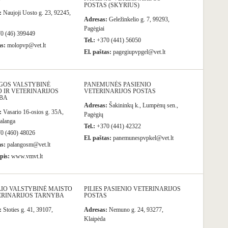
POSTAS (SKYRIUS)
:
Naujoji Uosto g. 23, 92245,
Adresas:
Geležinkelio g. 7, 99293,
Pagėgiai
0 (46) 399449
Tel.:
+370 (441) 56050
as:
molopvp@vet.lt
El. paštas:
pagegiupvpgel@vet.lt
GOS VALSTYBINĖ
PANEMUNĖS PASIENIO
 IR VETERINARIJOS
VETERINARIJOS POSTAS
BA
Adresas:
Šakininkų k., Lumpėnų sen.,
:
Vasario 16-osios g. 35A,
Pagėgių
alanga
Tel.:
+370 (441) 42322
0 (460) 48026
El. paštas:
panemunespvpkel@vet.lt
as:
palangosm@vet.lt
pis:
www.vmvt.lt
IO VALSTYBINĖ MAISTO
PILIES PASIENIO VETERINARIJOS
ERINARIJOS TARNYBA
POSTAS
:
Stoties g. 41, 39107,
Adresas:
Nemuno g. 24, 93277,
Klaipėda