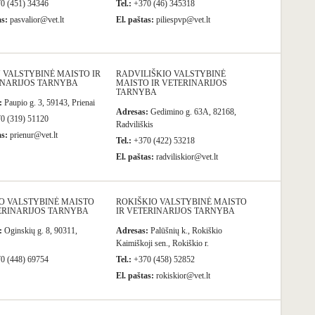
0 (451) 34346
Tel.:
+370 (46) 345318
as:
pasvalior@vet.lt
El. paštas:
piliespvp@vet.lt
 VALSTYBINĖ MAISTO IR
RADVILIŠKIO VALSTYBINĖ
INARIJOS TARNYBA
MAISTO IR VETERINARIJOS
TARNYBA
:
Paupio g. 3, 59143, Prienai
Adresas:
Gedimino g. 63A, 82168,
0 (319) 51120
Radviliškis
as:
prienur@vet.lt
Tel.:
+370 (422) 53218
El. paštas:
radviliskior@vet.lt
O VALSTYBINĖ MAISTO
ROKIŠKIO VALSTYBINĖ MAISTO
ERINARIJOS TARNYBA
IR VETERINARIJOS TARNYBA
:
Oginskių g. 8, 90311,
Adresas:
Palūšnių k., Rokiškio
Kaimiškoji sen., Rokiškio r.
0 (448) 69754
Tel.:
+370 (458) 52852
El. paštas:
rokiskior@vet.lt