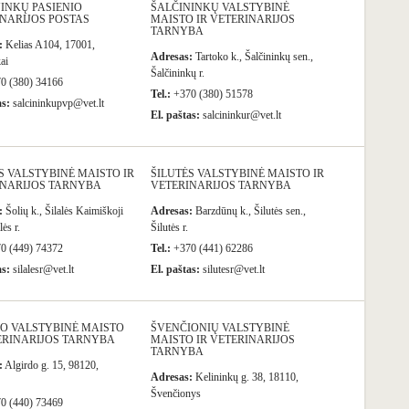
INKŲ PASIENIO
ŠALČININKŲ VALSTYBINĖ
NARIJOS POSTAS
MAISTO IR VETERINARIJOS
TARNYBA
:
Kelias A104, 17001,
Adresas:
Tartoko k., Šalčininkų sen.,
ai
Šalčininkų r.
0 (380) 34166
Tel.:
+370 (380) 51578
as:
salcininkupvp@vet.lt
El. paštas:
salcininkur@vet.lt
S VALSTYBINĖ MAISTO IR
ŠILUTĖS VALSTYBINĖ MAISTO IR
INARIJOS TARNYBA
VETERINARIJOS TARNYBA
:
Šolių k., Šilalės Kaimiškoji
Adresas:
Barzdūnų k., Šilutės sen.,
lės r.
Šilutės r.
0 (449) 74372
Tel.:
+370 (441) 62286
as:
silalesr@vet.lt
El. paštas:
silutesr@vet.lt
O VALSTYBINĖ MAISTO
ŠVENČIONIŲ VALSTYBINĖ
ERINARIJOS TARNYBA
MAISTO IR VETERINARIJOS
TARNYBA
:
Algirdo g. 15, 98120,
Adresas:
Kelininkų g. 38, 18110,
Švenčionys
0 (440) 73469