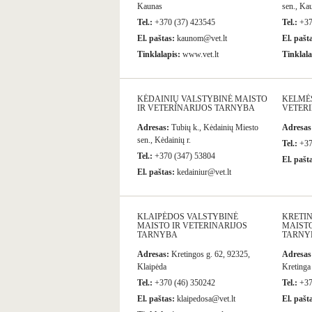
Kaunas
sen., Kau
Tel.:
+370 (37) 423545
Tel.:
+37
El. paštas:
kaunom@vet.lt
El. pašt
Tinklalapis:
www.vet.lt
Tinklala
KĖDAINIŲ VALSTYBINĖ MAISTO
KELMĖS
IR VETERINARIJOS TARNYBA
VETER
Adresas:
Tubių k., Kėdainių Miesto
Adresas
sen., Kėdainių r.
Tel.:
+37
Tel.:
+370 (347) 53804
El. pašt
El. paštas:
kedainiur@vet.lt
KLAIPĖDOS VALSTYBINĖ
KRETI
MAISTO IR VETERINARIJOS
MAISTO
TARNYBA
TARNY
Adresas:
Kretingos g. 62, 92325,
Adresas
Klaipėda
Kretinga
Tel.:
+370 (46) 350242
Tel.:
+37
El. paštas:
klaipedosa@vet.lt
El. pašt