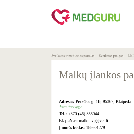
SVEIKA
SVEIKATO
GYVENSENA
ĮSTAIGOS
Sveikatos ir medicinos portalas
Sveikatos įstaigos
Malk
Malkų įlankos pas
Adresas:
Perkėlos g. 1B, 95367, Klaipėda
Žiūrėti žemėlapyje
Tel.:
+370 (46) 355044
El. paštas:
malkupvp@vet.lt
Įmonės kodas:
188601279