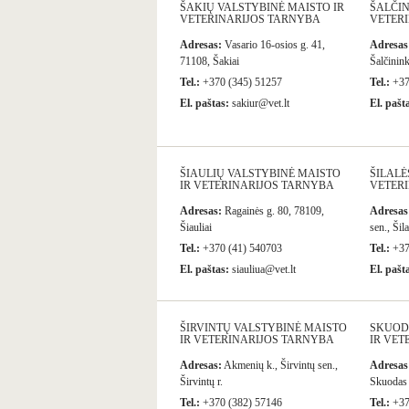
ŠAKIŲ VALSTYBINĖ MAISTO IR
ŠALČIN
VETERINARIJOS TARNYBA
VETERI
Adresas:
Vasario 16-osios g. 41,
Adresas
71108, Šakiai
Šalčinink
Tel.:
+370 (345) 51257
Tel.:
+37
El. paštas:
sakiur@vet.lt
El. pašt
ŠIAULIŲ VALSTYBINĖ MAISTO
ŠILALĖ
IR VETERINARIJOS TARNYBA
VETER
Adresas:
Ragainės g. 80, 78109,
Adresas
Šiauliai
sen., Šila
Tel.:
+370 (41) 540703
Tel.:
+37
El. paštas:
siauliua@vet.lt
El. pašt
ŠIRVINTŲ VALSTYBINĖ MAISTO
SKUOD
IR VETERINARIJOS TARNYBA
IR VET
Adresas:
Akmenių k., Širvintų sen.,
Adresas
Širvintų r.
Skuodas
Tel.:
+370 (382) 57146
Tel.:
+37