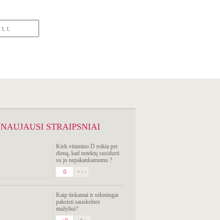
SIMPTOMŲ
ANALIZATORIUS
NAUJAUSI STRAIPSNIAI
Kiek vitamino D reikia per
dieną, kad netektų susidurti
su jo nepakankamumu ?
0
+ / -
Kaip tinkamai ir sėkmingai
pakeisti sauskelnes
mažyliui?