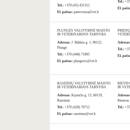
Tel.:
+37
Tel.:
+370 (45) 431312
El. pašt
El. paštas:
panevezioa@vet.lt
PLUNGĖS VALSTYBINĖ MAISTO
PRIENŲ
IR VETERINARIJOS TARNYBA
VETER
Adresas:
J. Biliūno g. 1, 90122,
Adresas
Plungė
Tel.:
+37
Tel.:
+370 (448) 71895
El. pašt
El. paštas:
plungesrs@vet.lt
RASEINIŲ VALSTYBINĖ MAISTO
RIETAV
IR VETERINARIJOS TARNYBA
IR VET
Adresas:
Kęstučio g. 13, 60119,
Adresas
Raseiniai
Rietavas
Tel.:
+370 (428) 70712
Tel.:
+37
El. paštas:
raseiniur@vet.lt