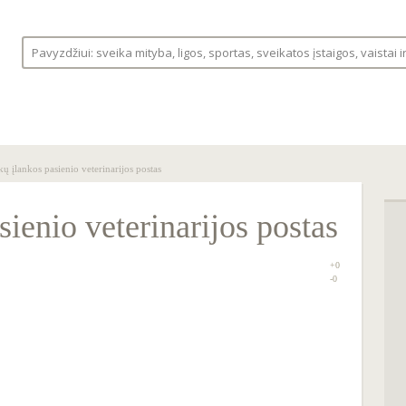
S
LIGOS
VAISTINĖLĖ
FORUMAS
ų įlankos pasienio veterinarijos postas
ienio veterinarijos postas
+0
0
-0