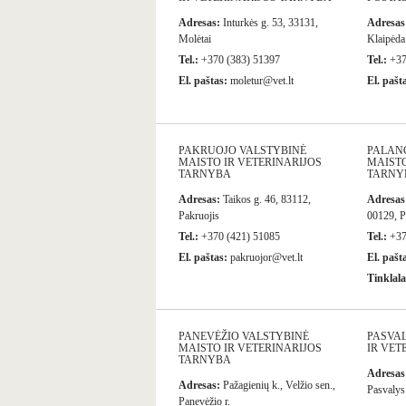
Adresas:
Inturkės g. 53, 33131,
Adresas
Molėtai
Klaipėda
Tel.:
+370 (383) 51397
Tel.:
+37
El. paštas:
moletur@vet.lt
El. pašt
PAKRUOJO VALSTYBINĖ
PALAN
MAISTO IR VETERINARIJOS
MAISTO
TARNYBA
TARNY
Adresas:
Taikos g. 46, 83112,
Adresas
Pakruojis
00129, P
Tel.:
+370 (421) 51085
Tel.:
+37
El. paštas:
pakruojor@vet.lt
El. pašt
Tinklala
PANEVĖŽIO VALSTYBINĖ
PASVAL
MAISTO IR VETERINARIJOS
IR VET
TARNYBA
Adresas
Adresas:
Pažagienių k., Velžio sen.,
Pasvalys
Panevėžio r.