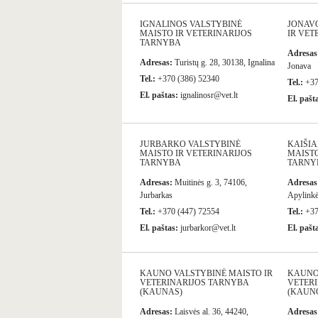
IGNALINOS VALSTYBINĖ
JONAV
MAISTO IR VETERINARIJOS
IR VET
TARNYBA
Adresas
Adresas:
Turistų g. 28, 30138, Ignalina
Jonava
Tel.:
+370 (386) 52340
Tel.:
+37
El. paštas:
ignalinosr@vet.lt
El. pašt
JURBARKO VALSTYBINĖ
KAIŠI
MAISTO IR VETERINARIJOS
MAISTO
TARNYBA
TARNY
Adresas:
Muitinės g. 3, 74106,
Adresas
Jurbarkas
Apylinkės
Tel.:
+370 (447) 72554
Tel.:
+37
El. paštas:
jurbarkor@vet.lt
El. pašt
KAUNO VALSTYBINĖ MAISTO IR
KAUNO
VETERINARIJOS TARNYBA
VETER
(KAUNAS)
(KAUNO
Adresas:
Laisvės al. 36, 44240,
Adresas