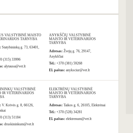
US VALSTYBINĖ MAISTO
ANYKŠČIŲ VALSTYBINĖ
ERINARIJOS TARNYBA
MAISTO IR VETERINARIJOS
TARNYBA
:
Statybininkų g. 73, 63401,
Adresas:
Žvejų g. 76, 29147,
Anykščiai
0 (315) 33996
Tel.:
+370 (381) 59268
as:
alytausa@vet.lt
El. paštas:
anyksciur@vet.lt
ININKŲ VALSTYBINĖ
ELEKTRĖNŲ VALSTYBINĖ
 IR VETERINARIJOS
MAISTO IR VETERINARIJOS
BA
TARNYBA
:
V. Krėvės g. 8, 66126,
Adresas:
Taikos g. 6, 26105, Elektrėnai
nkai
Tel.:
+370 (528) 34281
0 (313) 51184
El. paštas:
elektrenum@vet.lt
as:
druskininkum@vet.lt