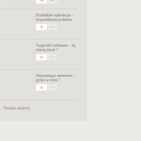
+8
+8 / -
Priešlaikinė ejakuliacija –
išsprendžiama problema
0
+ / -
Vargai dėl virškinimo – ką
reikėtų žinoti ?
0
+ / -
Skausmingos mėnesinės –
gydyti ar tylėti ?
0
+ / -
Daugiau naujienų