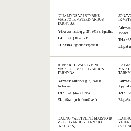
IGNALINOS VALSTYBINĖ
JONAV
MAISTO IR VETERINARIJOS
IR VET
TARNYBA
Adresas
Adresas:
Turistų g. 28, 30138, Ignalina
Jonava
Tel.:
+370 (386) 52340
Tel.:
+37
El. paštas:
ignalinosr@vet.lt
El. pašt
JURBARKO VALSTYBINĖ
KAIŠI
MAISTO IR VETERINARIJOS
MAISTO
TARNYBA
TARNY
Adresas:
Muitinės g. 3, 74106,
Adresas
Jurbarkas
Apylinkės
Tel.:
+370 (447) 72554
Tel.:
+37
El. paštas:
jurbarkor@vet.lt
El. pašt
KAUNO VALSTYBINĖ MAISTO IR
KAUNO
VETERINARIJOS TARNYBA
VETER
(KAUNAS)
(KAUNO