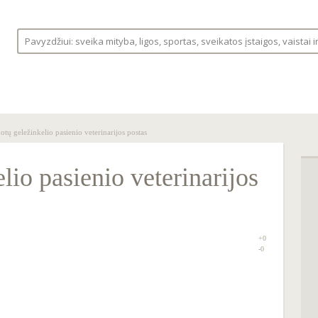
S
LIGOS
VAISTINĖLĖ
FORUMAS
otų geležinkelio pasienio veterinarijos postas
lio pasienio veterinarijos
+0
0
-0