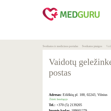
SVEIKA
SVEIKATO
GYVENSENA
ĮSTAIGOS
Sveikatos ir medicinos portalas
Sveikatos įstaigos
Vaid
Vaidotų geležinke
postas
Adresas:
Eišiškių pl. 100, 02243, Vilnius
Žiūrėti žemėlapyje
Tel.:
+370 (5) 2139205
Įmonės kodas:
188601279