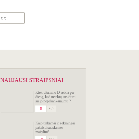
SIMPTOMŲ
ANALIZATORIUS
NAUJAUSI STRAIPSNIAI
Kiek vitamino D reikia per
dieną, kad netektų susidurti
su jo nepakankamumu ?
0
+ / -
Kaip tinkamai ir sėkmingai
pakeisti sauskelnes
mažyliui?