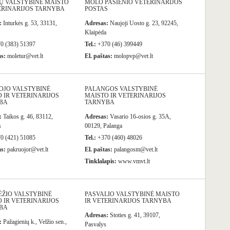
Ų VALSTYBINĖ MAISTO
MOLO PASIENIO VETERINARIJOS
ERINARIJOS TARNYBA
POSTAS
:
Inturkės g. 53, 33131,
Adresas:
Naujoji Uosto g. 23, 92245,
Klaipėda
0 (383) 51397
Tel.:
+370 (46) 399449
as:
moletur@vet.lt
El. paštas:
molopvp@vet.lt
OJO VALSTYBINĖ
PALANGOS VALSTYBINĖ
 IR VETERINARIJOS
MAISTO IR VETERINARIJOS
BA
TARNYBA
:
Taikos g. 46, 83112,
Adresas:
Vasario 16-osios g. 35A,
s
00129, Palanga
0 (421) 51085
Tel.:
+370 (460) 48026
as:
pakruojor@vet.lt
El. paštas:
palangosm@vet.lt
Tinklalapis:
www.vmvt.lt
ĖŽIO VALSTYBINĖ
PASVALIO VALSTYBINĖ MAISTO
 IR VETERINARIJOS
IR VETERINARIJOS TARNYBA
BA
Adresas:
Stoties g. 41, 39107,
:
Pažagienių k., Velžio sen.,
Pasvalys