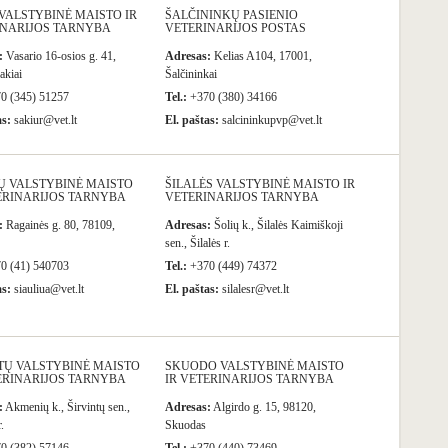
VALSTYBINĖ MAISTO IR
ŠALČININKŲ PASIENIO
INARIJOS TARNYBA
VETERINARIJOS POSTAS
:
Vasario 16-osios g. 41,
Adresas:
Kelias A104, 17001,
akiai
Šalčininkai
0 (345) 51257
Tel.:
+370 (380) 34166
as:
sakiur@vet.lt
El. paštas:
salcininkupvp@vet.lt
Ų VALSTYBINĖ MAISTO
ŠILALĖS VALSTYBINĖ MAISTO IR
ERINARIJOS TARNYBA
VETERINARIJOS TARNYBA
:
Ragainės g. 80, 78109,
Adresas:
Šolių k., Šilalės Kaimiškoji
sen., Šilalės r.
0 (41) 540703
Tel.:
+370 (449) 74372
as:
siauliua@vet.lt
El. paštas:
silalesr@vet.lt
TŲ VALSTYBINĖ MAISTO
SKUODO VALSTYBINĖ MAISTO
ERINARIJOS TARNYBA
IR VETERINARIJOS TARNYBA
:
Akmenių k., Širvintų sen.,
Adresas:
Algirdo g. 15, 98120,
.
Skuodas