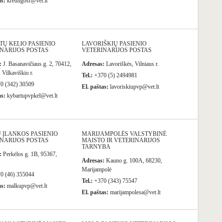
as:
kretingosr@vet.lt
Ų KELIO PASIENIO
LAVORIŠKIŲ PASIENIO
NARIJOS POSTAS
VETERINARIJOS POSTAS
:
J. Basanavičiaus g. 2, 70412,
Adresas:
Lavoriškės, Vilniaus r.
 Vilkaviškio r.
Tel.:
+370 (5) 2494981
0 (342) 30509
El. paštas:
lavoriskiupvp@vet.lt
as:
kybartupvpkel@vet.lt
 ĮLANKOS PASIENIO
MARIJAMPOLĖS VALSTYBINĖ
NARIJOS POSTAS
MAISTO IR VETERINARIJOS
TARNYBA
:
Perkėlos g. 1B, 95367,
Adresas:
Kauno g. 100A, 68230,
Marijampolė
0 (46) 355044
Tel.:
+370 (343) 75547
as:
malkupvp@vet.lt
El. paštas:
marijampolesa@vet.lt