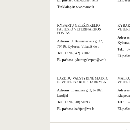
El. paštas:
klaipedosa@vet.lt
El. pašt
Tinklalapis:
www.vmvt.lt
KYBARTŲ GELEŽINKELIO
KYBART
PASIENIO VETERINARIJOS
VETERI
POSTAS
Adresas
Adresas:
J. Basanavičiaus g. 37,
Kybartai,
70416, Kybartai, Vilkaviškio r.
Tel.:
+37
Tel.:
+370 (342) 30102
El. pašt
El. paštas:
kybartugelezpvp@vet.lt
LAZDIJŲ VALSTYBINĖ MAISTO
MALKŲ
IR VETERINARIJOS TARNYBA
VETERI
Adresas:
Pramonės g. 3, 67102,
Adresas
Lazdijai
Klaipėda
Tel.:
+370 (318) 51693
Tel.:
+37
El. paštas:
lazdijur@vet.lt
El. pašt