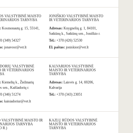
OS VALSTYBINĖ MAISTO
JONIŠKIO VALSTYBINĖ MAISTO
ERINARIJOS TARNYBA
IR VETERINARIJOS TARNYBA
:
Kosmonautų g. 15, 55141,
Adresas:
Knygnešių g. 1, 84101,
Satkūnų k., Satkūnų sen., Joniškio r.
0 (349) 54327
Tel.:
+370 (426) 52530
as:
jonavosr@vet.lt
El. paštas:
joniskior@vet.lt
ADORIŲ VALSTYBINĖ
KALVARIJOS VALSTYBINĖ
 IR VETERINARIJOS
MAISTO IR VETERINARIJOS
BA
TARNYBA
:
Kiemelių k., Žiežmarių
Adresas:
Laisvės g. 14, 69206,
 sen., Kaišiadorių r.
Kalvarija
0 (346) 51274
Tel.:
+370 (343) 23051
as:
kaisiadoriur@vet.lt
 VALSTYBINĖ MAISTO IR
KAZLŲ RŪDOS VALSTYBINĖ
INARIJOS TARNYBA
MAISTO IR VETERINARIJOS
 R.)
TARNYBA