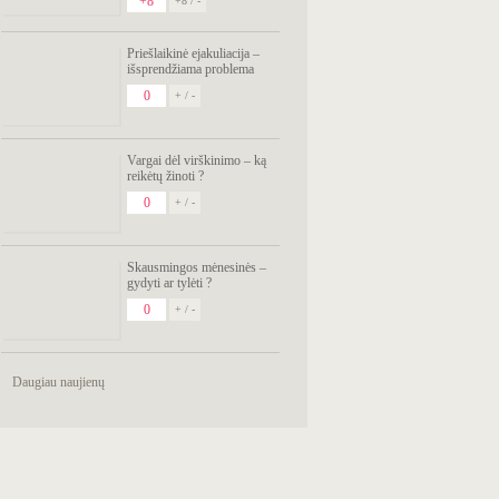
+8
+8 / -
Priešlaikinė ejakuliacija –
išsprendžiama problema
0
+ / -
Vargai dėl virškinimo – ką
reikėtų žinoti ?
0
+ / -
Skausmingos mėnesinės –
gydyti ar tylėti ?
0
+ / -
Daugiau naujienų