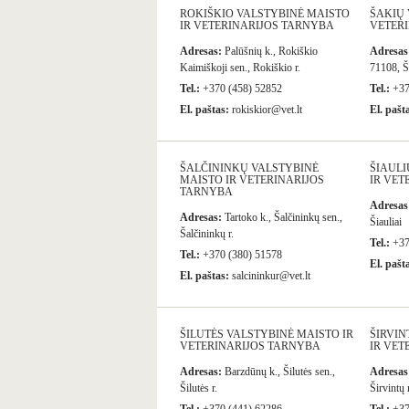
ROKIŠKIO VALSTYBINĖ MAISTO
ŠAKIŲ 
IR VETERINARIJOS TARNYBA
VETER
Adresas:
Palūšnių k., Rokiškio
Adresas
Kaimiškoji sen., Rokiškio r.
71108, Š
Tel.:
+370 (458) 52852
Tel.:
+37
El. paštas:
rokiskior@vet.lt
El. pašt
ŠALČININKŲ VALSTYBINĖ
ŠIAULI
MAISTO IR VETERINARIJOS
IR VET
TARNYBA
Adresas
Adresas:
Tartoko k., Šalčininkų sen.,
Šiauliai
Šalčininkų r.
Tel.:
+37
Tel.:
+370 (380) 51578
El. pašt
El. paštas:
salcininkur@vet.lt
ŠILUTĖS VALSTYBINĖ MAISTO IR
ŠIRVIN
VETERINARIJOS TARNYBA
IR VET
Adresas:
Barzdūnų k., Šilutės sen.,
Adresas
Šilutės r.
Širvintų r