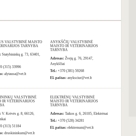
US VALSTYBINĖ MAISTO
ANYKŠČIŲ VALSTYBINĖ
ERINARIJOS TARNYBA
MAISTO IR VETERINARIJOS
TARNYBA
:
Statybininkų g. 73, 63401,
Adresas:
Žvejų g. 76, 29147,
Anykščiai
0 (315) 33996
Tel.:
+370 (381) 59268
as:
alytausa@vet.lt
El. paštas:
anyksciur@vet.lt
ININKŲ VALSTYBINĖ
ELEKTRĖNŲ VALSTYBINĖ
 IR VETERINARIJOS
MAISTO IR VETERINARIJOS
BA
TARNYBA
:
V. Krėvės g. 8, 66126,
Adresas:
Taikos g. 6, 26105, Elektrėnai
nkai
Tel.:
+370 (528) 34281
0 (313) 51184
El. paštas:
elektrenum@vet.lt
as:
druskininkum@vet.lt