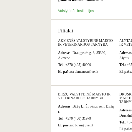
Valstybinės institucijos
Filialai
AKMENĖS VALSTYBINĖ MAISTO
ALYTA
IR VETERINARIJOS TARNYBA
IR VET
Adresas:
Draugystės g. 3, 85360,
Adresas
Akmenė
Alytus
Tel.:
+370 (425) 40000
Tel.:
+37
El. paštas:
akmenesr@vet.lt
El. pašt
BIRŽŲ VALSTYBINĖ MAISTO IR
DRUSK
VETERINARIJOS TARNYBA
MAISTO
TARNY
Adresas:
Biržų k., Širvėnos sen., Biržų
Adresas
r.
Druskini
Tel.:
+370 (450) 31979
Tel.:
+37
El. paštas:
birzur@vet.lt
El. pašt