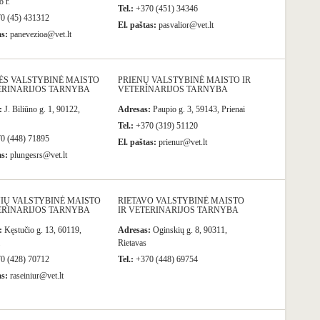
 r.
Tel.:
+370 (451) 34346
0 (45) 431312
El. paštas:
pasvalior@vet.lt
as:
panevezioa@vet.lt
ĖS VALSTYBINĖ MAISTO
PRIENŲ VALSTYBINĖ MAISTO IR
ERINARIJOS TARNYBA
VETERINARIJOS TARNYBA
:
J. Biliūno g. 1, 90122,
Adresas:
Paupio g. 3, 59143, Prienai
Tel.:
+370 (319) 51120
0 (448) 71895
El. paštas:
prienur@vet.lt
as:
plungesrs@vet.lt
IŲ VALSTYBINĖ MAISTO
RIETAVO VALSTYBINĖ MAISTO
ERINARIJOS TARNYBA
IR VETERINARIJOS TARNYBA
:
Kęstučio g. 13, 60119,
Adresas:
Oginskių g. 8, 90311,
Rietavas
0 (428) 70712
Tel.:
+370 (448) 69754
as:
raseiniur@vet.lt