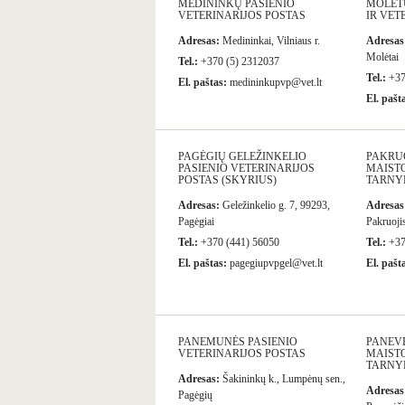
MEDININKŲ PASIENIO
MOLĖT
VETERINARIJOS POSTAS
IR VET
Adresas:
Medininkai, Vilniaus r.
Adresas
Molėtai
Tel.:
+370 (5) 2312037
Tel.:
+37
El. paštas:
medininkupvp@vet.lt
El. pašt
PAGĖGIŲ GELEŽINKELIO
PAKRU
PASIENIO VETERINARIJOS
MAISTO
POSTAS (SKYRIUS)
TARNY
Adresas:
Geležinkelio g. 7, 99293,
Adresas
Pagėgiai
Pakruoji
Tel.:
+370 (441) 56050
Tel.:
+37
El. paštas:
pagegiupvpgel@vet.lt
El. pašt
PANEMUNĖS PASIENIO
PANEV
VETERINARIJOS POSTAS
MAISTO
TARNY
Adresas:
Šakininkų k., Lumpėnų sen.,
Adresas
Pagėgių