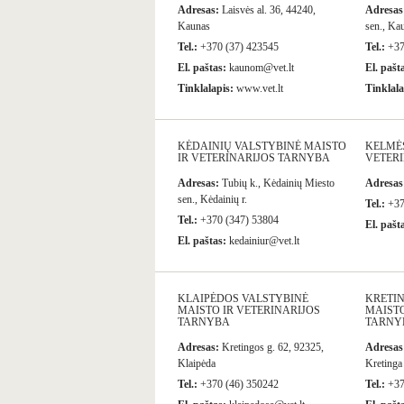
Adresas:
Laisvės al. 36, 44240,
Adresas
Kaunas
sen., Kau
Tel.:
+370 (37) 423545
Tel.:
+37
El. paštas:
kaunom@vet.lt
El. pašt
Tinklalapis:
www.vet.lt
Tinklala
KĖDAINIŲ VALSTYBINĖ MAISTO
KELMĖS
IR VETERINARIJOS TARNYBA
VETER
Adresas:
Tubių k., Kėdainių Miesto
Adresas
sen., Kėdainių r.
Tel.:
+37
Tel.:
+370 (347) 53804
El. pašt
El. paštas:
kedainiur@vet.lt
KLAIPĖDOS VALSTYBINĖ
KRETI
MAISTO IR VETERINARIJOS
MAISTO
TARNYBA
TARNY
Adresas:
Kretingos g. 62, 92325,
Adresas
Klaipėda
Kretinga
Tel.:
+370 (46) 350242
Tel.:
+37