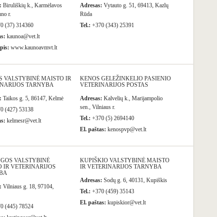
:
Biruliškių k., Karmėlavos
Adresas:
Vytauto g. 51, 69413, Kazlų
no r.
Rūda
0 (37) 314360
Tel.:
+370 (343) 25391
as:
kaunoa@vet.lt
pis:
www.kaunoavmvt.lt
 VALSTYBINĖ MAISTO IR
KENOS GELEŽINKELIO PASIENIO
INARIJOS TARNYBA
VETERINARIJOS POSTAS
:
Taikos g. 5, 86147, Kelmė
Adresas:
Kalvelių k., Marijampolio
sen., Vilniaus r.
0 (427) 53138
Tel.:
+370 (5) 2694140
as:
kelmesr@vet.lt
El. paštas:
kenospvp@vet.lt
NGOS VALSTYBINĖ
KUPIŠKIO VALSTYBINĖ MAISTO
 IR VETERINARIJOS
IR VETERINARIJOS TARNYBA
BA
Adresas:
Sodų g. 6, 40131, Kupiškis
:
Vilniaus g. 18, 97104,
Tel.:
+370 (459) 35143
El. paštas:
kupiskior@vet.lt
0 (445) 78524