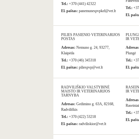
Panevėžio
Tel.:
+370 (441) 42322
Tel.:
+37
El. paštas:
panemunespvpkel@vet.lt
El. pašt
PILIES PASIENIO VETERINARIJOS
PLUNG
POSTAS
IR VET
Adresas:
Nemuno g. 24, 93277,
Adresas
Klaipėda
Plungė
Tel.:
+370 (46) 345318
Tel.:
+37
El. paštas:
piliespvp@vet.lt
El. pašt
RADVILIŠKIO VALSTYBINĖ
RASEIN
MAISTO IR VETERINARIJOS
IR VET
TARNYBA
Adresas
Adresas:
Gedimino g. 63A, 82168,
Raseiniai
Radviliškis
Tel.:
+37
Tel.:
+370 (422) 53218
El. pašt
El. paštas:
radviliskior@vet.lt