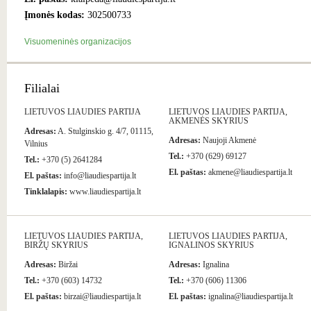
Įmonės kodas:
302500733
Visuomeninės organizacijos
Filialai
LIETUVOS LIAUDIES PARTIJA
LIETUVOS LIAUDIES PARTIJA,
AKMENĖS SKYRIUS
Adresas:
A. Stulginskio g. 4/7, 01115,
Adresas:
Naujoji Akmenė
Vilnius
Tel.:
+370 (629) 69127
Tel.:
+370 (5) 2641284
El. paštas:
akmene@liaudiespartija.lt
El. paštas:
info@liaudiespartija.lt
Tinklalapis:
www.liaudiespartija.lt
LIETUVOS LIAUDIES PARTIJA,
LIETUVOS LIAUDIES PARTIJA,
BIRŽŲ SKYRIUS
IGNALINOS SKYRIUS
Adresas:
Biržai
Adresas:
Ignalina
Tel.:
+370 (603) 14732
Tel.:
+370 (606) 11306
El. paštas:
birzai@liaudiespartija.lt
El. paštas:
ignalina@liaudiespartija.lt