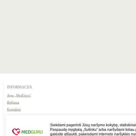
INFORMACIJA
Apie „MedGuru“
Reklama
Kontaktai
Naudojimosi taisyklės /
atsakomybės apribojimas
Siekdami pagerinti Jūsų naršymo kokybę, statistiniai
Paspaudę mygtuką „Sutinku” arba naršydami toliau p
galėsite atšaukti, pakeisdami interneto naršyklės nu