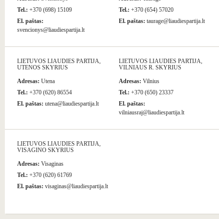
Tel.:
+370 (698) 15109
Tel.:
+370 (654) 57020
El. paštas:
El. paštas:
taurage@liaudiespartija.lt
svencionys@liaudiespartija.lt
LIETUVOS LIAUDIES PARTIJA,
LIETUVOS LIAUDIES PARTIJA,
UTENOS SKYRIUS
VILNIAUS R. SKYRIUS
Adresas:
Utena
Adresas:
Vilnius
Tel.:
+370 (620) 86554
Tel.:
+370 (650) 23337
El. paštas:
utena@liaudiespartija.lt
El. paštas:
vilniausraj@liaudiespartija.lt
LIETUVOS LIAUDIES PARTIJA,
VISAGINO SKYRIUS
Adresas:
Visaginas
Tel.:
+370 (620) 61769
El. paštas:
visaginas@liaudiespartija.lt