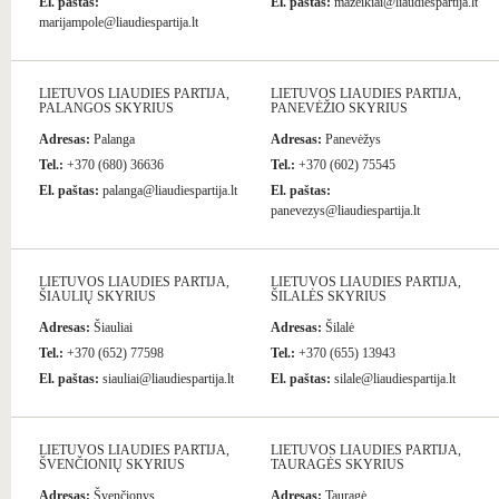
El. paštas:
El. paštas:
mazeikiai@liaudiespartija.lt
marijampole@liaudiespartija.lt
LIETUVOS LIAUDIES PARTIJA,
LIETUVOS LIAUDIES PARTIJA,
PALANGOS SKYRIUS
PANEVĖŽIO SKYRIUS
Adresas:
Palanga
Adresas:
Panevėžys
Tel.:
+370 (680) 36636
Tel.:
+370 (602) 75545
El. paštas:
palanga@liaudiespartija.lt
El. paštas:
panevezys@liaudiespartija.lt
LIETUVOS LIAUDIES PARTIJA,
LIETUVOS LIAUDIES PARTIJA,
ŠIAULIŲ SKYRIUS
ŠILALĖS SKYRIUS
Adresas:
Šiauliai
Adresas:
Šilalė
Tel.:
+370 (652) 77598
Tel.:
+370 (655) 13943
El. paštas:
siauliai@liaudiespartija.lt
El. paštas:
silale@liaudiespartija.lt
LIETUVOS LIAUDIES PARTIJA,
LIETUVOS LIAUDIES PARTIJA,
ŠVENČIONIŲ SKYRIUS
TAURAGĖS SKYRIUS
Adresas:
Švenčionys
Adresas:
Tauragė