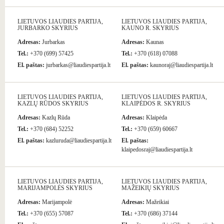
LIETUVOS LIAUDIES PARTIJA,
LIETUVOS LIAUDIES PARTIJA,
JURBARKO SKYRIUS
KAUNO R. SKYRIUS
Adresas:
Jurbarkas
Adresas:
Kaunas
Tel.:
+370 (699) 57425
Tel.:
+370 (618) 07088
El. paštas:
jurbarkas@liaudiespartija.lt
El. paštas:
kaunoraj@liaudiespartija.lt
LIETUVOS LIAUDIES PARTIJA,
LIETUVOS LIAUDIES PARTIJA,
KAZLŲ RŪDOS SKYRIUS
KLAIPĖDOS R. SKYRIUS
Adresas:
Kazlų Rūda
Adresas:
Klaipėda
Tel.:
+370 (684) 52252
Tel.:
+370 (659) 60667
El. paštas:
kazluruda@liaudiespartija.lt
El. paštas:
klaipedosraj@liaudiespartija.lt
LIETUVOS LIAUDIES PARTIJA,
LIETUVOS LIAUDIES PARTIJA,
MARIJAMPOLĖS SKYRIUS
MAŽEIKIŲ SKYRIUS
Adresas:
Marijampolė
Adresas:
Mažeikiai
Tel.:
+370 (655) 57087
Tel.:
+370 (686) 37144