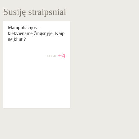
Susiję straipsniai
Manipuliacijos –
kiekviename žingsnyje. Kaip
neįkliūti?
+4
+4 / -0