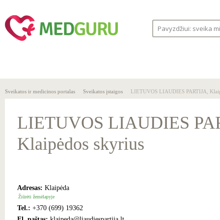
SVEIKA
SVEIKATOS
LIGOS
GYVENSENA
ĮSTAIGOS
Sveikatos ir medicinos portalas
Sveikatos įstaigos
LIETUVOS LIAUDIES PARTIJA, Klaip
LIETUVOS LIAUDIES PAR
Klaipėdos skyrius
Adresas:
Klaipėda
Žiūrėti žemėlapyje
Tel.:
+370 (699) 19362
El. paštas:
klaipeda@liaudiespartija.lt