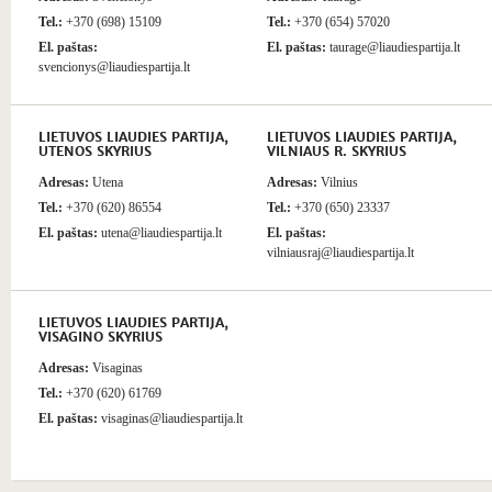
Tel.:
+370 (698) 15109
Tel.:
+370 (654) 57020
El. paštas:
El. paštas:
taurage@liaudiespartija.lt
svencionys@liaudiespartija.lt
LIETUVOS LIAUDIES PARTIJA,
LIETUVOS LIAUDIES PARTIJA,
UTENOS SKYRIUS
VILNIAUS R. SKYRIUS
Adresas:
Utena
Adresas:
Vilnius
Tel.:
+370 (620) 86554
Tel.:
+370 (650) 23337
El. paštas:
utena@liaudiespartija.lt
El. paštas:
vilniausraj@liaudiespartija.lt
LIETUVOS LIAUDIES PARTIJA,
VISAGINO SKYRIUS
Adresas:
Visaginas
Tel.:
+370 (620) 61769
El. paštas:
visaginas@liaudiespartija.lt