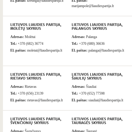
El. paštas:
kretinga@liaudiespartija.lt
El. paštas:
marijampole@liaudiespartija.lt
LIETUVOS LIAUDIES PARTIJA,
LIETUVOS LIAUDIES PARTIJA,
MOLĖTŲ SKYRIUS
PALANGOS SKYRIUS
Adresas:
Molėtai
Adresas:
Palanga
Tel.:
+370 (682) 36774
Tel.:
+370 (680) 36636
El. paštas:
moletai@liaudiespartija.lt
El. paštas:
palanga@liaudiespartija.lt
LIETUVOS LIAUDIES PARTIJA,
LIETUVOS LIAUDIES PARTIJA,
RIETAVO SKYRIUS
ŠIAULIŲ SKYRIUS
Adresas:
Rietavas
Adresas:
Šiauliai
Tel.:
+370 (656) 23139
Tel.:
+370 (652) 77598
El. paštas:
rietavas@liaudiespartija.lt
El. paštas:
siauliai@liaudiespartija.lt
LIETUVOS LIAUDIES PARTIJA,
LIETUVOS LIAUDIES PARTIJA,
ŠVENČIONIŲ SKYRIUS
TAURAGĖS SKYRIUS
Adresas:
Švenčionys
Adresas:
Tauragė