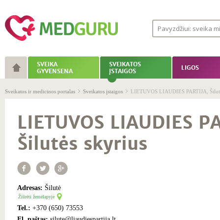
SVEIKA
SVEIKATOS
LIGOS
GYVENSENA
ĮSTAIGOS
Sveikatos ir medicinos portalas
Sveikatos įstaigos
LIETUVOS LIAUDIES PARTIJA, Šilutė
LIETUVOS LIAUDIES PA
Šilutės skyrius
Adresas:
Šilutė
Žiūrėti žemėlapyje
Tel.:
+370 (650) 73553
El. paštas:
silute@liaudiespartija.lt