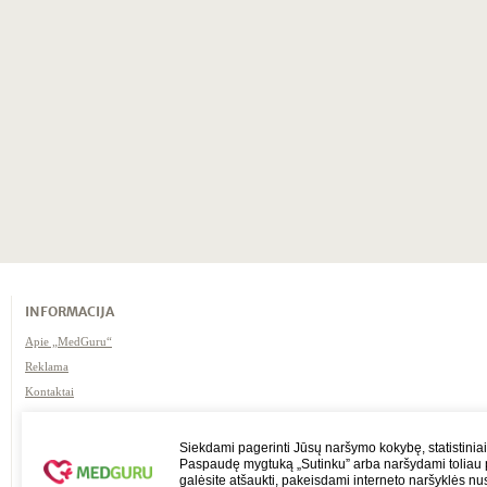
INFORMACIJA
Apie „MedGuru“
Reklama
Kontaktai
Naudojimosi taisyklės /
atsakomybės apribojimas
Siekdami pagerinti Jūsų naršymo kokybę, statistiniai
Paspaudę mygtuką „Sutinku” arba naršydami toliau p
galėsite atšaukti, pakeisdami interneto naršyklės nu