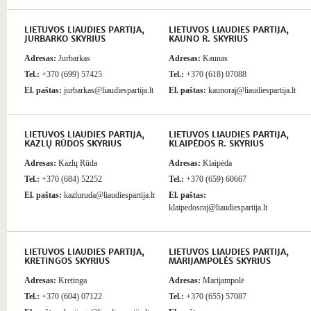
LIETUVOS LIAUDIES PARTIJA,
LIETUVOS LIAUDIES PARTIJA,
JURBARKO SKYRIUS
KAUNO R. SKYRIUS
Adresas:
Jurbarkas
Adresas:
Kaunas
Tel.:
+370 (699) 57425
Tel.:
+370 (618) 07088
El. paštas:
jurbarkas@liaudiespartija.lt
El. paštas:
kaunoraj@liaudiespartija.lt
LIETUVOS LIAUDIES PARTIJA,
LIETUVOS LIAUDIES PARTIJA,
KAZLŲ RŪDOS SKYRIUS
KLAIPĖDOS R. SKYRIUS
Adresas:
Kazlų Rūda
Adresas:
Klaipėda
Tel.:
+370 (684) 52252
Tel.:
+370 (659) 60667
El. paštas:
kazluruda@liaudiespartija.lt
El. paštas:
klaipedosraj@liaudiespartija.lt
LIETUVOS LIAUDIES PARTIJA,
LIETUVOS LIAUDIES PARTIJA,
KRETINGOS SKYRIUS
MARIJAMPOLĖS SKYRIUS
Adresas:
Kretinga
Adresas:
Marijampolė
Tel.:
+370 (604) 07122
Tel.:
+370 (655) 57087