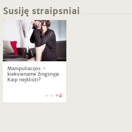
Susiję straipsniai
Manipuliacijos –
kiekviename žingsnyje.
Kaip neįkliūti?
+4
+4 / -0