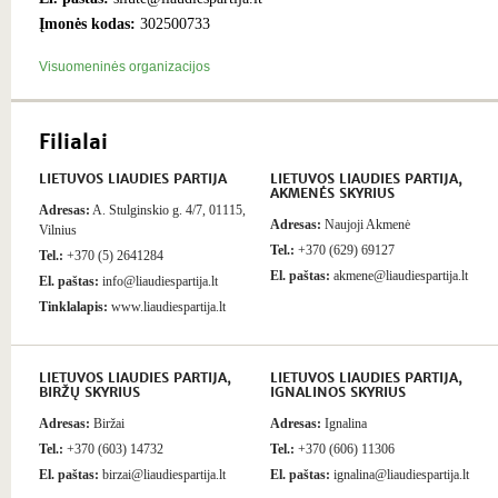
Įmonės kodas:
302500733
Visuomeninės organizacijos
Filialai
LIETUVOS LIAUDIES PARTIJA
LIETUVOS LIAUDIES PARTIJA,
AKMENĖS SKYRIUS
Adresas:
A. Stulginskio g. 4/7, 01115,
Adresas:
Naujoji Akmenė
Vilnius
Tel.:
+370 (629) 69127
Tel.:
+370 (5) 2641284
El. paštas:
akmene@liaudiespartija.lt
El. paštas:
info@liaudiespartija.lt
Tinklalapis:
www.liaudiespartija.lt
LIETUVOS LIAUDIES PARTIJA,
LIETUVOS LIAUDIES PARTIJA,
BIRŽŲ SKYRIUS
IGNALINOS SKYRIUS
Adresas:
Biržai
Adresas:
Ignalina
Tel.:
+370 (603) 14732
Tel.:
+370 (606) 11306
El. paštas:
birzai@liaudiespartija.lt
El. paštas:
ignalina@liaudiespartija.lt