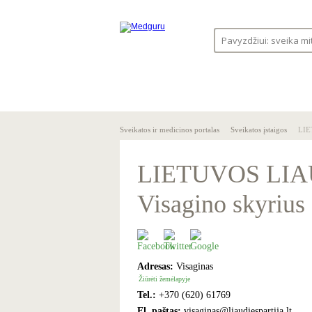
SVEIKA
SVEIKATO
GYVENSENA
ĮSTAIGOS
Sveikatos ir medicinos portalas
Sveikatos įstaigos
LIE
LIETUVOS LIA
Visagino skyrius
Adresas:
Visaginas
Žiūrėti žemėlapyje
Tel.:
+370 (620) 61769
El. paštas:
visaginas@liaudiespartija.lt