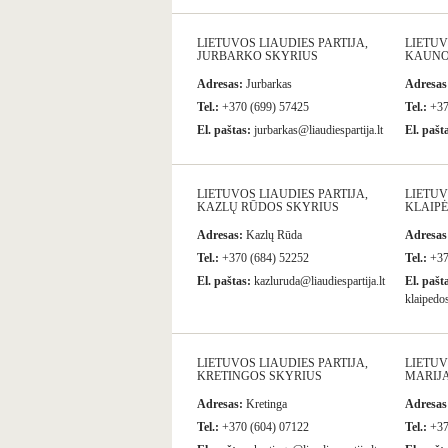
LIETUVOS LIAUDIES PARTIJA,
LIETUV
JURBARKO SKYRIUS
KAUNO
Adresas:
Jurbarkas
Adresas
Tel.:
+370 (699) 57425
Tel.:
+37
El. paštas:
jurbarkas@liaudiespartija.lt
El. pašt
LIETUVOS LIAUDIES PARTIJA,
LIETUV
KAZLŲ RŪDOS SKYRIUS
KLAIPĖ
Adresas:
Kazlų Rūda
Adresas
Tel.:
+370 (684) 52252
Tel.:
+37
El. paštas:
kazluruda@liaudiespartija.lt
El. pašt
klaipedos
LIETUVOS LIAUDIES PARTIJA,
LIETUV
KRETINGOS SKYRIUS
MARIJ
Adresas:
Kretinga
Adresas
Tel.:
+370 (604) 07122
Tel.:
+37