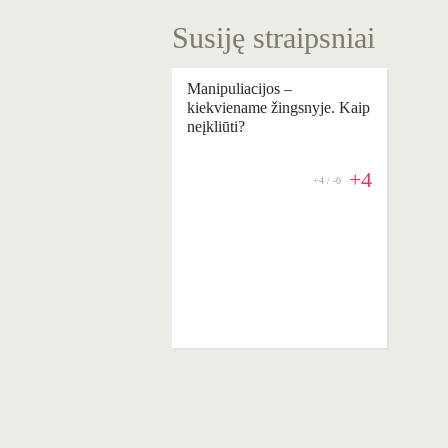
Susiję straipsniai
Manipuliacijos –
kiekviename žingsnyje. Kaip
neįkliūti?
+4
+4 / -0