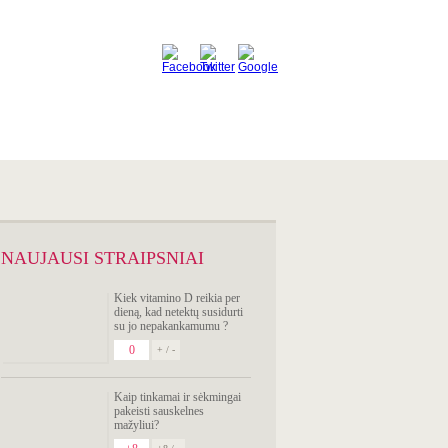
SIMPTOMŲ
ANALIZATORIUS
NAUJAUSI STRAIPSNIAI
Kiek vitamino D reikia per
dieną, kad netektų susidurti
su jo nepakankamumu ?
0
+ / -
Kaip tinkamai ir sėkmingai
pakeisti sauskelnes
mažyliui?