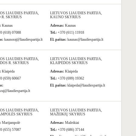
OS LIAUDIES PARTIJA,
LIETUVOS LIAUDIES PARTIJA,
 R. SKYRIUS
KAUNO SKYRIUS
:
Kaunas
Adresas:
Kaunas
0 (618) 07088
Tel.:
+370 (611) 11918
as:
kaunoraj@liaudiespartija.lt
El. paštas:
kaunas@liaudiespartija.lt
OS LIAUDIES PARTIJA,
LIETUVOS LIAUDIES PARTIJA,
DOS R. SKYRIUS
KLAIPĖDOS SKYRIUS
:
Klaipėda
Adresas:
Klaipėda
0 (659) 60667
Tel.:
+370 (699) 19362
as:
El. paštas:
klaipeda@liaudiespartija.lt
raj@liaudiespartija.lt
OS LIAUDIES PARTIJA,
LIETUVOS LIAUDIES PARTIJA,
AMPOLĖS SKYRIUS
MAŽEIKIŲ SKYRIUS
:
Marijampolė
Adresas:
Mažeikiai
0 (655) 57087
Tel.:
+370 (686) 37144