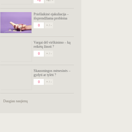
+8
+8 / -
Priešlaikinė ejakuliacija –
išsprendžiama problema
0
+ / -
Vargai dėl virškinimo – ką
reikėtų žinoti ?
0
+ / -
Skausmingos mėnesinės –
gydyti ar tylėti ?
0
+ / -
Daugiau naujienų