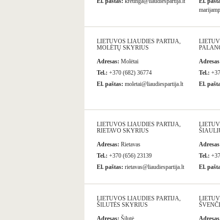
El. paštas:
kretinga@liaudiespartija.lt
El. pašt
marijampo
LIETUVOS LIAUDIES PARTIJA,
LIETUV
MOLĖTŲ SKYRIUS
PALAN
Adresas:
Molėtai
Adresas
Tel.:
+370 (682) 36774
Tel.:
+37
El. paštas:
moletai@liaudiespartija.lt
El. pašt
LIETUVOS LIAUDIES PARTIJA,
LIETUV
RIETAVO SKYRIUS
ŠIAULI
Adresas:
Rietavas
Adresas
Tel.:
+370 (656) 23139
Tel.:
+37
El. paštas:
rietavas@liaudiespartija.lt
El. pašt
LIETUVOS LIAUDIES PARTIJA,
LIETUV
ŠILUTĖS SKYRIUS
ŠVENČ
Adresas:
Šilutė
Adresas