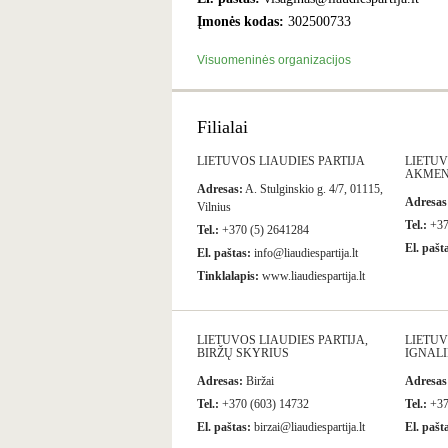
Įmonės kodas:
302500733
Visuomeninės organizacijos
Filialai
LIETUVOS LIAUDIES PARTIJA
LIETUV
AKMEN
Adresas:
A. Stulginskio g. 4/7, 01115,
Adresas
Vilnius
Tel.:
+37
Tel.:
+370 (5) 2641284
El. pašt
El. paštas:
info@liaudiespartija.lt
Tinklalapis:
www.liaudiespartija.lt
LIETUVOS LIAUDIES PARTIJA,
LIETUV
BIRŽŲ SKYRIUS
IGNAL
Adresas:
Biržai
Adresas
Tel.:
+370 (603) 14732
Tel.:
+37
El. paštas:
birzai@liaudiespartija.lt
El. pašt