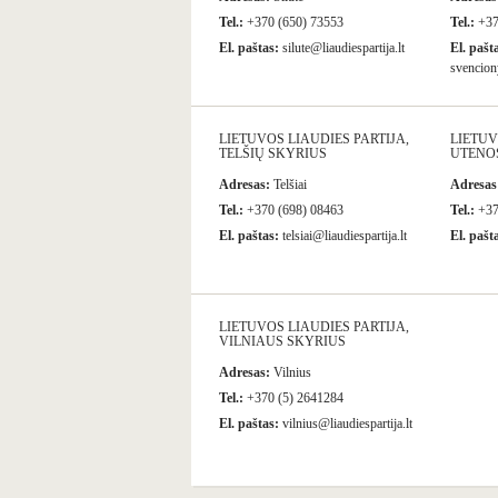
Tel.:
+370 (650) 73553
Tel.:
+37
El. paštas:
silute@liaudiespartija.lt
El. pašt
svenciony
LIETUVOS LIAUDIES PARTIJA,
LIETUV
TELŠIŲ SKYRIUS
UTENO
Adresas:
Telšiai
Adresas
Tel.:
+370 (698) 08463
Tel.:
+37
El. paštas:
telsiai@liaudiespartija.lt
El. pašt
LIETUVOS LIAUDIES PARTIJA,
VILNIAUS SKYRIUS
Adresas:
Vilnius
Tel.:
+370 (5) 2641284
El. paštas:
vilnius@liaudiespartija.lt