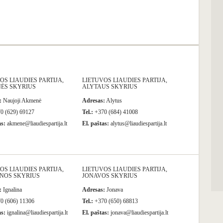
OS LIAUDIES PARTIJA,
LIETUVOS LIAUDIES PARTIJA,
ĖS SKYRIUS
ALYTAUS SKYRIUS
:
Naujoji Akmenė
Adresas:
Alytus
0 (629) 69127
Tel.:
+370 (684) 41008
as:
akmene@liaudiespartija.lt
El. paštas:
alytus@liaudiespartija.lt
OS LIAUDIES PARTIJA,
LIETUVOS LIAUDIES PARTIJA,
INOS SKYRIUS
JONAVOS SKYRIUS
:
Ignalina
Adresas:
Jonava
0 (606) 11306
Tel.:
+370 (650) 68813
as:
ignalina@liaudiespartija.lt
El. paštas:
jonava@liaudiespartija.lt