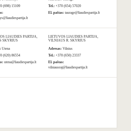
0 (698) 15109
Tel.:
+370 (654) 57020
as:
El. paštas:
taurage@liaudiespartija.lt
s@liaudiespartija.lt
OS LIAUDIES PARTIJA,
LIETUVOS LIAUDIES PARTIJA,
S SKYRIUS
VILNIAUS R. SKYRIUS
:
Utena
Adresas:
Vilnius
0 (620) 86554
Tel.:
+370 (650) 23337
as:
utena@liaudiespartija.lt
El. paštas:
vilniausraj@liaudiespartija.lt