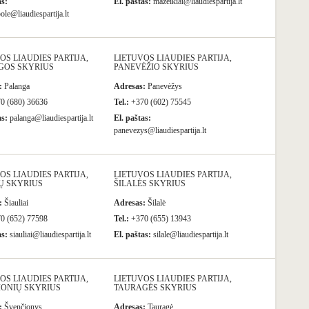
as:
El. paštas:
mazeikiai@liaudiespartija.lt
le@liaudiespartija.lt
OS LIAUDIES PARTIJA,
LIETUVOS LIAUDIES PARTIJA,
GOS SKYRIUS
PANEVĖŽIO SKYRIUS
:
Palanga
Adresas:
Panevėžys
0 (680) 36636
Tel.:
+370 (602) 75545
as:
palanga@liaudiespartija.lt
El. paštas:
panevezys@liaudiespartija.lt
OS LIAUDIES PARTIJA,
LIETUVOS LIAUDIES PARTIJA,
Ų SKYRIUS
ŠILALĖS SKYRIUS
:
Šiauliai
Adresas:
Šilalė
0 (652) 77598
Tel.:
+370 (655) 13943
as:
siauliai@liaudiespartija.lt
El. paštas:
silale@liaudiespartija.lt
OS LIAUDIES PARTIJA,
LIETUVOS LIAUDIES PARTIJA,
IONIŲ SKYRIUS
TAURAGĖS SKYRIUS
:
Švenčionys
Adresas:
Tauragė