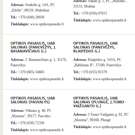
Adresas:
Sakalo g. 1, PC „Maxima“,
Adresas:
Senkelio g. 14A, PC
33133, Molėtai
„Eifelis“, 89126, Mažeikiai
Tel.:
+370 (656) 67615
Tel.:
+370 (640) 20036
Tinklalapis:
www.optikospasaulis.lt
Tinklalapis:
www.optikospasaulis.lt
OPTIKOS PASAULIS, UAB
OPTIKOS PASAULIS, UAB
SALONAS (PANEVĖŽYS, J.
SALONAS (PANEVĖŽYS,
BASANAVIČIAUS G.)
KLAIPĖDOS G.)
Adresas:
J. Basanavičiaus g. 1, 35176,
Adresas:
Klaipėdos g. 143A, PC
Panevėžys
„Babilonas II“, 37189, Panevėžys
Tel.:
+370 (685) 34883
Tel.:
+370 (655) 91579
Tinklalapis:
www.optikospasaulis.lt
Tinklalapis:
www.optikospasaulis.lt
OPTIKOS PASAULIS, UAB
OPTIKOS PASAULIS, UAB
SALONAS (PASVALYS)
SALONAS (PLUNGĖ, J.TUMO-
VAIŽGANTO G.)
Adresas:
Vilniaus g. 48, PC
Adresas:
J.Tumo-Vaižganto g. 81, PC
„Maxima“, 39177, Pasvalys
„Maxima“, 90160, Plungė
Tel.:
+370 (650) 72336
Tinklalapis:
www.optikospasaulis.lt
Tinklalapis:
www.optikospasaulis.lt