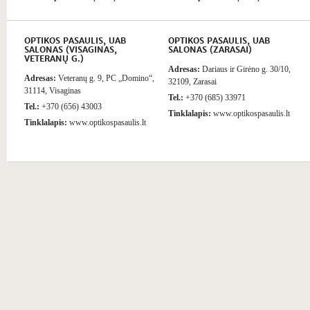
OPTIKOS PASAULIS, UAB
OPTIKOS PASAULIS, UAB
SALONAS (VISAGINAS,
SALONAS (ZARASAI)
VETERANŲ G.)
Adresas:
Dariaus ir Girėno g. 30/10,
Adresas:
Veteranų g. 9, PC „Domino“,
32109, Zarasai
31114, Visaginas
Tel.:
+370 (685) 33971
Tel.:
+370 (656) 43003
Tinklalapis:
www.optikospasaulis.lt
Tinklalapis:
www.optikospasaulis.lt