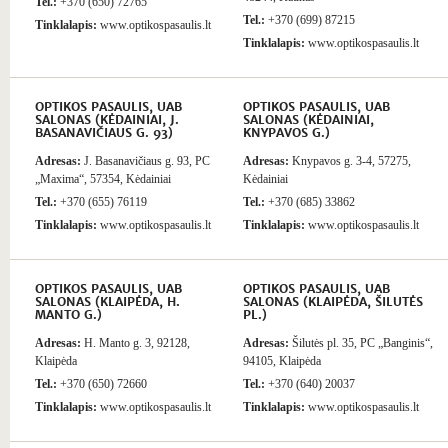
Tel.:
+370 (650) 72765
Tel.:
+370 (699) 87215
Tinklalapis:
www.optikospasaulis.lt
Tinklalapis:
www.optikospasaulis.lt
OPTIKOS PASAULIS, UAB
OPTIKOS PASAULIS, UAB
SALONAS (KĖDAINIAI, J.
SALONAS (KĖDAINIAI,
BASANAVIČIAUS G. 93)
KNYPAVOS G.)
Adresas:
J. Basanavičiaus g. 93, PC
Adresas:
Knypavos g. 3-4, 57275,
„Maxima“, 57354, Kėdainiai
Kėdainiai
Tel.:
+370 (655) 76119
Tel.:
+370 (685) 33862
Tinklalapis:
www.optikospasaulis.lt
Tinklalapis:
www.optikospasaulis.lt
OPTIKOS PASAULIS, UAB
OPTIKOS PASAULIS, UAB
SALONAS (KLAIPĖDA, H.
SALONAS (KLAIPĖDA, ŠILUTĖS
MANTO G.)
PL.)
Adresas:
H. Manto g. 3, 92128,
Adresas:
Šilutės pl. 35, PC „Banginis“,
Klaipėda
94105, Klaipėda
Tel.:
+370 (650) 72660
Tel.:
+370 (640) 20037
Tinklalapis:
www.optikospasaulis.lt
Tinklalapis:
www.optikospasaulis.lt