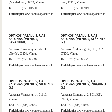
„Mandarinas“, 06324, Vilnius
Pro“, 12110, Vilnius
Tel.:
+370 (655) 01530
Tel.:
+370 (656) 08919
Tinklalapis:
www.optikospasaulis.lt
Tinklalapis:
www.optikospasaulis.lt
OPTIKOS PASAULIS, UAB
OPTIKOS PASAULIS, UAB
SALONAS (VILNIUS,
SALONAS (VILNIUS, ŠEŠKINĖS
SAVANORIŲ PR.)
G.)
Adresas:
Savanorių pr. 176, PC
Adresas:
Šeškinės g. 32, PC „IKI“,
„Norfa“, 03154, Vilnius
07156, Vilnius
Tel.:
+370 (650) 95440
Tel.:
+370 (652) 05471
Tinklalapis:
www.optikospasaulis.lt
Tinklalapis:
www.optikospasaulis.lt
OPTIKOS PASAULIS, UAB
OPTIKOS PASAULIS, UAB
SALONAS (VILNIUS, VILNIAUS
SALONAS (VILNIUS, ŽIRMŪNŲ
G.)
G.)
Adresas:
Vilniaus g. 14, 01119,
Adresas:
Žirmūnų g. 2, PC „IKI“,
Vilnius
09214, Vilnius
Tel.:
+370 (685) 33873
Tel.:
+370 (685) 44075
Tinklalapis:
www.optikospasaulis.lt
Tinklalapis:
www.optikospasaulis.lt