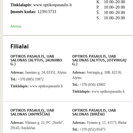
K.
10.00–20.00
Tinklalapis:
www.optikospasaulis.lt
P.
10.00–20.00
Įmonės kodas:
123913733
Š.
10.00–20.00
S.
10.00–20.00
Akiniai
Filialai
OPTIKOS PASAULIS, UAB
OPTIKOS PASAULIS, UAB
SALONAS (ALYTUS, JAUNIMO
SALONAS (ALYTUS, JOTVINGIŲ
G.)
G.)
Adresas:
Jaunimo g. 24, 63351, Alytus
Adresas:
Jotvingių g. 10B, 62116,
Alytus
Tel.:
+370 (685) 33972
Tel.:
+370 (656) 43002
Tinklalapis:
www.optikospasaulis.lt
Tinklalapis:
www.optikospasaulis.lt
OPTIKOS PASAULIS, UAB
OPTIKOS PASAULIS, UAB
SALONAS (ANYKŠČIAI)
SALONAS (BIRŽAI)
Adresas:
Vilniaus g. 22, PC „Norfa“,
Adresas:
Vytauto g. 11, 41173, Biržai
29145, Anykščiai
Tel.:
+370 (652) 05475