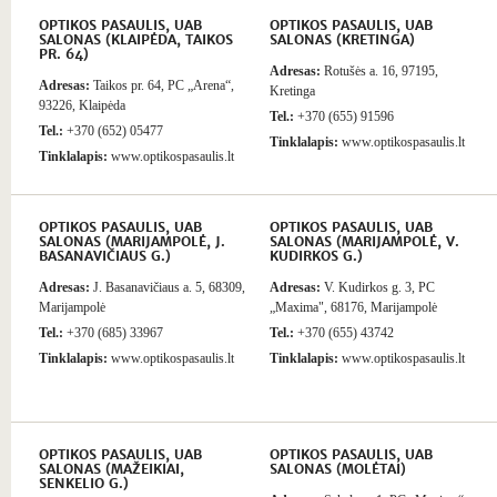
OPTIKOS PASAULIS, UAB
OPTIKOS PASAULIS, UAB
SALONAS (KLAIPĖDA, TAIKOS
SALONAS (KRETINGA)
PR. 64)
Adresas:
Rotušės a. 16, 97195,
Adresas:
Taikos pr. 64, PC „Arena“,
Kretinga
93226, Klaipėda
Tel.:
+370 (655) 91596
Tel.:
+370 (652) 05477
Tinklalapis:
www.optikospasaulis.lt
Tinklalapis:
www.optikospasaulis.lt
OPTIKOS PASAULIS, UAB
OPTIKOS PASAULIS, UAB
SALONAS (MARIJAMPOLĖ, J.
SALONAS (MARIJAMPOLĖ, V.
BASANAVIČIAUS G.)
KUDIRKOS G.)
Adresas:
J. Basanavičiaus a. 5, 68309,
Adresas:
V. Kudirkos g. 3, PC
Marijampolė
„Maxima", 68176, Marijampolė
Tel.:
+370 (685) 33967
Tel.:
+370 (655) 43742
Tinklalapis:
www.optikospasaulis.lt
Tinklalapis:
www.optikospasaulis.lt
OPTIKOS PASAULIS, UAB
OPTIKOS PASAULIS, UAB
SALONAS (MAŽEIKIAI,
SALONAS (MOLĖTAI)
SENKELIO G.)