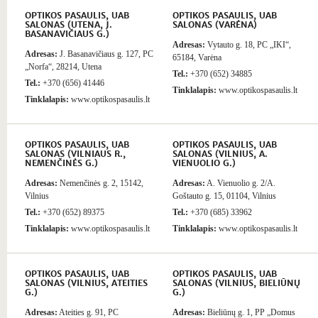
OPTIKOS PASAULIS, UAB
OPTIKOS PASAULIS, UAB
SALONAS (UTENA, J.
SALONAS (VARĖNA)
BASANAVIČIAUS G.)
Adresas:
Vytauto g. 18, PC „IKI“,
Adresas:
J. Basanavičiaus g. 127, PC
65184, Varėna
„Norfa“, 28214, Utena
Tel.:
+370 (652) 34885
Tel.:
+370 (656) 41446
Tinklalapis:
www.optikospasaulis.lt
Tinklalapis:
www.optikospasaulis.lt
OPTIKOS PASAULIS, UAB
OPTIKOS PASAULIS, UAB
SALONAS (VILNIAUS R.,
SALONAS (VILNIUS, A.
NEMENČINĖS G.)
VIENUOLIO G.)
Adresas:
Nemenčinės g. 2, 15142,
Adresas:
A. Vienuolio g. 2/A.
Vilnius
Goštauto g. 15, 01104, Vilnius
Tel.:
+370 (652) 89375
Tel.:
+370 (685) 33962
Tinklalapis:
www.optikospasaulis.lt
Tinklalapis:
www.optikospasaulis.lt
OPTIKOS PASAULIS, UAB
OPTIKOS PASAULIS, UAB
SALONAS (VILNIUS, ATEITIES
SALONAS (VILNIUS, BIELIŪNŲ
G.)
G.)
Adresas:
Ateities g. 91, PC
Adresas:
Bieliūnų g. 1, PP „Domus