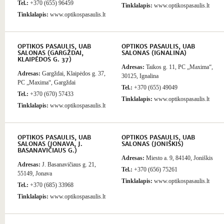
Tel.:
+370 (655) 96459
Tinklalapis:
www.optikospasaulis.lt
Tinklalapis:
www.optikospasaulis.lt
OPTIKOS PASAULIS, UAB
OPTIKOS PASAULIS, UAB
SALONAS (GARGŽDAI,
SALONAS (IGNALINA)
KLAIPĖDOS G. 37)
Adresas:
Taikos g. 11, PC „Maxima“,
Adresas:
Gargždai, Klaipėdos g. 37,
30125, Ignalina
PC „Maxima“, Gargždai
Tel.:
+370 (655) 49049
Tel.:
+370 (670) 57433
Tinklalapis:
www.optikospasaulis.lt
Tinklalapis:
www.optikospasaulis.lt
OPTIKOS PASAULIS, UAB
OPTIKOS PASAULIS, UAB
SALONAS (JONAVA, J.
SALONAS (JONIŠKIS)
BASANAVIČIAUS G.)
Adresas:
Miesto a. 9, 84140, Joniškis
Adresas:
J. Basanavičiaus g. 21,
Tel.:
+370 (656) 75261
55149, Jonava
Tinklalapis:
www.optikospasaulis.lt
Tel.:
+370 (685) 33968
Tinklalapis:
www.optikospasaulis.lt