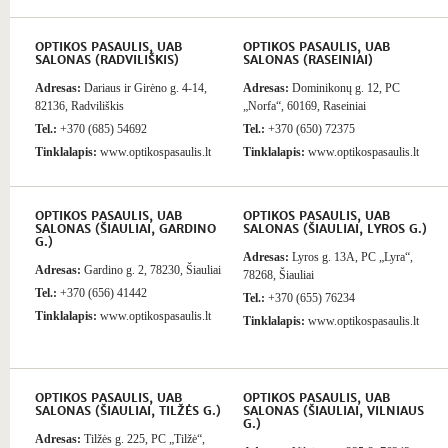
OPTIKOS PASAULIS, UAB
OPTIKOS PASAULIS, UAB
SALONAS (RADVILIŠKIS)
SALONAS (RASEINIAI)
Adresas:
Dariaus ir Girėno g. 4-14,
Adresas:
Dominikonų g. 12, PC
82136, Radviliškis
„Norfa“, 60169, Raseiniai
Tel.:
+370 (685) 54692
Tel.:
+370 (650) 72375
Tinklalapis:
www.optikospasaulis.lt
Tinklalapis:
www.optikospasaulis.lt
OPTIKOS PASAULIS, UAB
OPTIKOS PASAULIS, UAB
SALONAS (ŠIAULIAI, GARDINO
SALONAS (ŠIAULIAI, LYROS G.)
G.)
Adresas:
Lyros g. 13A, PC „Lyra“,
Adresas:
Gardino g. 2, 78230, Šiauliai
78268, Šiauliai
Tel.:
+370 (656) 41442
Tel.:
+370 (655) 76234
Tinklalapis:
www.optikospasaulis.lt
Tinklalapis:
www.optikospasaulis.lt
OPTIKOS PASAULIS, UAB
OPTIKOS PASAULIS, UAB
SALONAS (ŠIAULIAI, TILŽĖS G.)
SALONAS (ŠIAULIAI, VILNIAUS
G.)
Adresas:
Tilžės g. 225, PC „Tilžė“,