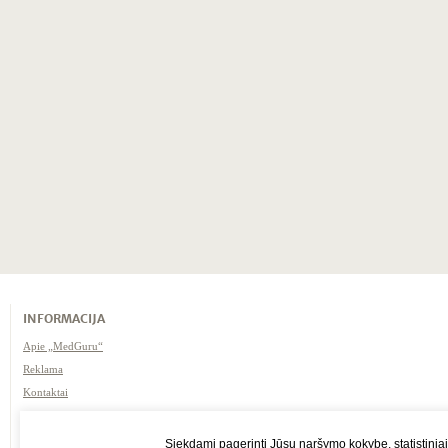
INFORMACIJA
Apie „MedGuru“
Reklama
Kontaktai
Naudojimosi taisyklės /
atsakomybės apribojimas
Siekdami pagerinti Jūsų naršymo kokybę, statistiniai