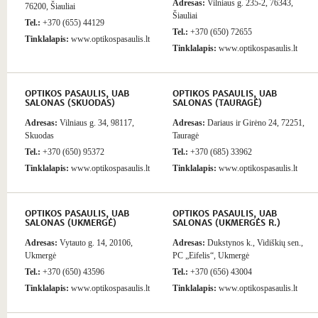
Adresas:
Vilniaus g. 235-2, 76343,
76200, Šiauliai
Šiauliai
Tel.:
+370 (655) 44129
Tel.:
+370 (650) 72655
Tinklalapis:
www.optikospasaulis.lt
Tinklalapis:
www.optikospasaulis.lt
OPTIKOS PASAULIS, UAB
OPTIKOS PASAULIS, UAB
SALONAS (SKUODAS)
SALONAS (TAURAGĖ)
Adresas:
Vilniaus g. 34, 98117,
Adresas:
Dariaus ir Girėno 24, 72251,
Skuodas
Tauragė
Tel.:
+370 (650) 95372
Tel.:
+370 (685) 33962
Tinklalapis:
www.optikospasaulis.lt
Tinklalapis:
www.optikospasaulis.lt
OPTIKOS PASAULIS, UAB
OPTIKOS PASAULIS, UAB
SALONAS (UKMERGĖ)
SALONAS (UKMERGĖS R.)
Adresas:
Vytauto g. 14, 20106,
Adresas:
Dukstynos k., Vidiškių sen.,
Ukmergė
PC „Eifelis“, Ukmergė
Tel.:
+370 (650) 43596
Tel.:
+370 (656) 43004
Tinklalapis:
www.optikospasaulis.lt
Tinklalapis:
www.optikospasaulis.lt