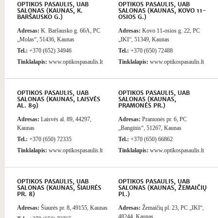
OPTIKOS PASAULIS, UAB
OPTIKOS PASAULIS, UAB
SALONAS (KAUNAS, K.
SALONAS (KAUNAS, KOVO 11-
BARŠAUSKO G.)
OSIOS G.)
Adresas:
K. Baršausko g. 66A, PC
Adresas:
Kovo 11-osios g. 22, PC
„Molas“, 51436, Kaunas
„IKI“, 51349, Kaunas
Tel.:
+370 (652) 34946
Tel.:
+370 (650) 72488
Tinklalapis:
www.optikospasaulis.lt
Tinklalapis:
www.optikospasaulis.lt
OPTIKOS PASAULIS, UAB
OPTIKOS PASAULIS, UAB
SALONAS (KAUNAS, LAISVĖS
SALONAS (KAUNAS,
AL. 89)
PRAMONĖS PR.)
Adresas:
Laisvės al. 89, 44297,
Adresas:
Pramonės pr. 6, PC
Kaunas
„Banginis“, 51267, Kaunas
Tel.:
+370 (650) 72335
Tel.:
+370 (650) 66862
Tinklalapis:
www.optikospasaulis.lt
Tinklalapis:
www.optikospasaulis.lt
OPTIKOS PASAULIS, UAB
OPTIKOS PASAULIS, UAB
SALONAS (KAUNAS, ŠIAURĖS
SALONAS (KAUNAS, ŽEMAIČIŲ
PR. 8)
PL.)
Adresas:
Šiaurės pr. 8, 49155, Kaunas
Adresas:
Žemaičių pl. 23, PC „IKI“,
48244, Kaunas