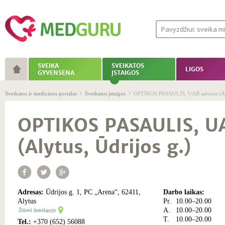
SVEIKA
SVEIKATOS
LIGOS
GYVENSENA
ĮSTAIGOS
Sveikatos ir medicinos portalas
Sveikatos įstaigos
OPTIKOS PASAULIS, UAB salonas (Alyt
OPTIKOS PASAULIS, U
(Alytus, Ūdrijos g.)
Adresas:
Ūdrijos g. 1, PC „Arena“, 62411,
Darbo laikas:
Alytus
Pr.
10.00–20.00
A.
10.00–20.00
Žiūrėti žemėlapyje
T.
10.00–20.00
Tel.:
+370 (652) 56088