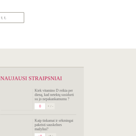
SIMPTOMŲ
ANALIZATORIUS
NAUJAUSI STRAIPSNIAI
Kiek vitamino D reikia per
dieną, kad netektų susidurti
su jo nepakankamumu ?
0
+ / -
Kaip tinkamai ir sėkmingai
pakeisti sauskelnes
mažyliui?