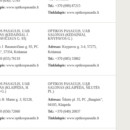
0 (650) 72765
Tel.:
+370 (699) 87215
pis:
www.optikospasaulis.lt
Tinklalapis:
www.optikospasaulis.lt
S PASAULIS, UAB
OPTIKOS PASAULIS, UAB
S (KĖDAINIAI, J.
SALONAS (KĖDAINIAI,
VIČIAUS G. 93)
KNYPAVOS G.)
:
J. Basanavičiaus g. 93, PC
Adresas:
Knypavos g. 3-4, 57275,
, 57354, Kėdainiai
Kėdainiai
0 (655) 76119
Tel.:
+370 (685) 33862
pis:
www.optikospasaulis.lt
Tinklalapis:
www.optikospasaulis.lt
S PASAULIS, UAB
OPTIKOS PASAULIS, UAB
S (KLAIPĖDA, H.
SALONAS (KLAIPĖDA, ŠILUTĖS
G.)
PL.)
:
H. Manto g. 3, 92128,
Adresas:
Šilutės pl. 35, PC „Banginis“,
94105, Klaipėda
0 (650) 72660
Tel.:
+370 (640) 20037
pis:
www.optikospasaulis.lt
Tinklalapis:
www.optikospasaulis.lt