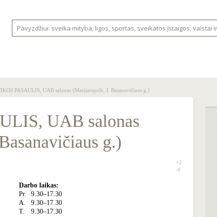
S
LIGOS
VAISTINĖLĖ
FORUMAS
IKOS PASAULIS, UAB salonas (Marijampolė, J. Basanavičiaus g.)
LIS, UAB salonas
Basanavičiaus g.)
+2
+2
-0
Darbo laikas:
Pr.
9.30–17.30
A.
9.30–17.30
T.
9.30–17.30