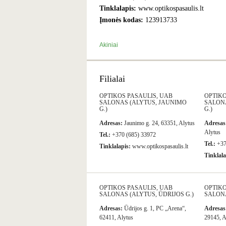
Tinklalapis:
www.optikospasaulis.lt
Įmonės kodas:
123913733
Akiniai
Filialai
OPTIKOS PASAULIS, UAB
OPTIKO
SALONAS (ALYTUS, JAUNIMO
SALONA
G.)
G.)
Adresas:
Jaunimo g. 24, 63351, Alytus
Adresas
Alytus
Tel.:
+370 (685) 33972
Tel.:
+37
Tinklalapis:
www.optikospasaulis.lt
Tinklala
OPTIKOS PASAULIS, UAB
OPTIKO
SALONAS (ALYTUS, ŪDRIJOS G.)
SALONA
Adresas:
Ūdrijos g. 1, PC „Arena“,
Adresas
62411, Alytus
29145, A