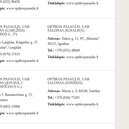
0 (655) 96459
Tinklalapis:
www.optikospasaulis.lt
pis:
www.optikospasaulis.lt
S PASAULIS, UAB
OPTIKOS PASAULIS, UAB
AS (GARGŽDAI,
SALONAS (IGNALINA)
DOS G. 37)
Adresas:
Taikos g. 11, PC „Maxima“,
:
Gargždai, Klaipėdos g. 37,
30125, Ignalina
ima“, Gargždai
Tel.:
+370 (655) 49049
0 (670) 57433
Tinklalapis:
www.optikospasaulis.lt
pis:
www.optikospasaulis.lt
S PASAULIS, UAB
OPTIKOS PASAULIS, UAB
S (JONAVA, J.
SALONAS (JONIŠKIS)
VIČIAUS G.)
Adresas:
Miesto a. 9, 84140, Joniškis
:
J. Basanavičiaus g. 21,
Tel.:
+370 (656) 75261
onava
Tinklalapis:
www.optikospasaulis.lt
0 (685) 33968
pis:
www.optikospasaulis.lt