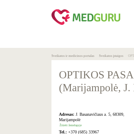
SVEIKA
SVEIKATO
GYVENSENA
ĮSTAIGOS
Sveikatos ir medicinos portalas
Sveikatos įstaigos
OPT
OPTIKOS PASAU
(Marijampolė, J. 
Adresas:
J. Basanavičiaus a. 5, 68309,
Marijampolė
Žiūrėti žemėlapyje
Tel.:
+370 (685) 33967