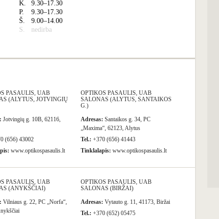
K.
9.30–17.30
P.
9.30–17.30
Š.
9.00–14.00
S.
nedirba
S PASAULIS, UAB
OPTIKOS PASAULIS, UAB
S (ALYTUS, JOTVINGIŲ
SALONAS (ALYTUS, SANTAIKOS
G.)
:
Jotvingių g. 10B, 62116,
Adresas:
Santaikos g. 34, PC
„Maxima“, 62123, Alytus
0 (656) 43002
Tel.:
+370 (656) 41443
pis:
www.optikospasaulis.lt
Tinklalapis:
www.optikospasaulis.lt
S PASAULIS, UAB
OPTIKOS PASAULIS, UAB
S (ANYKŠČIAI)
SALONAS (BIRŽAI)
:
Vilniaus g. 22, PC „Norfa“,
Adresas:
Vytauto g. 11, 41173, Biržai
nykščiai
Tel.:
+370 (652) 05475