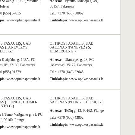
:
Sakalo g. 1, PC „Maxima“,
Adresas:
Vytauto Didžiojo g. 49,
olėtai
83157, Pakruojis
0 (656) 67615
Tel.:
+370 (655) 50962
pis:
www.optikospasaulis.lt
Tinklalapis:
www.optikospasaulis.lt
S PASAULIS, UAB
OPTIKOS PASAULIS, UAB
AS (PANEVĖŽYS,
SALONAS (PANEVĖŽYS,
DOS G.)
UKMERGĖS G.)
:
Klaipėdos g. 143A, PC
Adresas:
Ukmergės g. 23, PC
as II“, 37189, Panevėžys
„Maxima“, 35177, Panevėžys
0 (655) 91579
Tel.:
+370 (640) 22645
pis:
www.optikospasaulis.lt
Tinklalapis:
www.optikospasaulis.lt
S PASAULIS, UAB
OPTIKOS PASAULIS, UAB
S (PLUNGĖ, J.TUMO-
SALONAS (PLUNGĖ, TELŠIŲ G.)
NTO G.)
Adresas:
Telšių g. 13, 90162, Plungė
:
J.Tumo-Vaižganto g. 81, PC
Tel.:
+370 (655) 43802
“, 90160, Plungė
Tinklalapis:
www.optikospasaulis.lt
pis:
www.optikospasaulis.lt