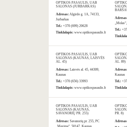
OPTIKOS PASAULIS, UAB
OPTIKO
SALONAS (JURBARKAS)
SALONA
BARŠA
Adresas:
Algirdo g. 1A, 74133,
Adresas
Jurbarkas
„Molas“,
Tel.:
+370 (699) 20628
Tel.:
+37
Tinklalapis:
www.optikospasaulis.lt
Tinklala
OPTIKOS PASAULIS, UAB
OPTIKO
SALONAS (KAUNAS, LAISVĖS
SALONA
AL. 45)
AL. 89)
Adresas:
Laisvės al. 45, 44309,
Adresas
Kaunas
Kaunas
Tel.:
+370 (656) 33993
Tel.:
+37
Tinklalapis:
www.optikospasaulis.lt
Tinklala
OPTIKOS PASAULIS, UAB
OPTIKO
SALONAS (KAUNAS,
SALON
SAVANORIŲ PR. 255)
PR. 8)
Adresas:
Savanorių pr. 255, PC
Adresas
„Maxima“, 50147, Kaunas