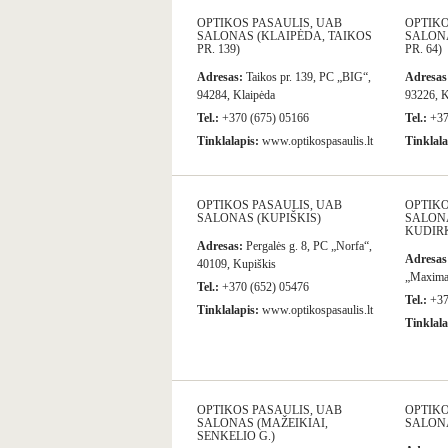
OPTIKOS PASAULIS, UAB
OPTIKO
SALONAS (KLAIPĖDA, TAIKOS
SALONA
PR. 139)
PR. 64)
Adresas:
Taikos pr. 139, PC „BIG“,
Adresas
94284, Klaipėda
93226, K
Tel.:
+370 (675) 05166
Tel.:
+37
Tinklalapis:
www.optikospasaulis.lt
Tinklala
OPTIKOS PASAULIS, UAB
OPTIKO
SALONAS (KUPIŠKIS)
SALONA
KUDIRK
Adresas:
Pergalės g. 8, PC „Norfa“,
Adresas
40109, Kupiškis
„Maxima
Tel.:
+370 (652) 05476
Tel.:
+37
Tinklalapis:
www.optikospasaulis.lt
Tinklala
OPTIKOS PASAULIS, UAB
OPTIKO
SALONAS (MAŽEIKIAI,
SALONA
SENKELIO G.)