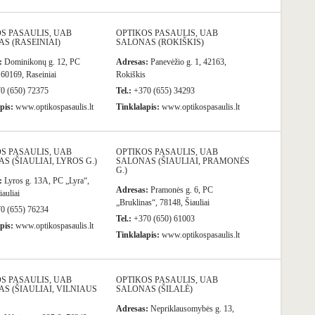
S PASAULIS, UAB
OPTIKOS PASAULIS, UAB
S (RASEINIAI)
SALONAS (ROKIŠKIS)
:
Dominikonų g. 12, PC
Adresas:
Panevėžio g. 1, 42163,
 60169, Raseiniai
Rokiškis
0 (650) 72375
Tel.:
+370 (655) 34293
pis:
www.optikospasaulis.lt
Tinklalapis:
www.optikospasaulis.lt
S PASAULIS, UAB
OPTIKOS PASAULIS, UAB
S (ŠIAULIAI, LYROS G.)
SALONAS (ŠIAULIAI, PRAMONĖS
G.)
:
Lyros g. 13A, PC „Lyra“,
Adresas:
Pramonės g. 6, PC
auliai
„Bruklinas“, 78148, Šiauliai
0 (655) 76234
Tel.:
+370 (650) 61003
pis:
www.optikospasaulis.lt
Tinklalapis:
www.optikospasaulis.lt
S PASAULIS, UAB
OPTIKOS PASAULIS, UAB
S (ŠIAULIAI, VILNIAUS
SALONAS (ŠILALĖ)
Adresas:
Nepriklausomybės g. 13,