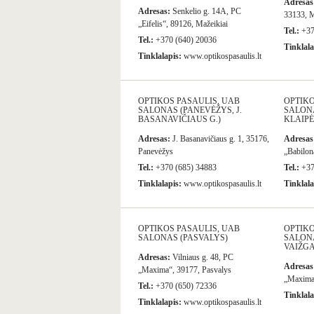
Adresas
Adresas:
Senkelio g. 14A, PC
33133, M
„Eifelis“, 89126, Mažeikiai
Tel.:
+37
Tel.:
+370 (640) 20036
Tinklala
Tinklalapis:
www.optikospasaulis.lt
OPTIKOS PASAULIS, UAB
OPTIKO
SALONAS (PANEVĖŽYS, J.
SALON
BASANAVIČIAUS G.)
KLAIPĖ
Adresas:
J. Basanavičiaus g. 1, 35176,
Adresas
Panevėžys
„Babilon
Tel.:
+370 (685) 34883
Tel.:
+37
Tinklalapis:
www.optikospasaulis.lt
Tinklala
OPTIKOS PASAULIS, UAB
OPTIKO
SALONAS (PASVALYS)
SALONA
VAIŽGA
Adresas:
Vilniaus g. 48, PC
Adresas
„Maxima“, 39177, Pasvalys
„Maxima
Tel.:
+370 (650) 72336
Tinklala
Tinklalapis:
www.optikospasaulis.lt