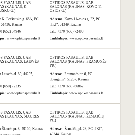
S PASAULIS, UAB
OPTIKOS PASAULIS, UAB
S (KAUNAS, K.
SALONAS (KAUNAS, KOVO 11-
USKO G.)
OSIOS G.)
:
K. Baršausko g. 66A, PC
Adresas:
Kovo 11-osios g. 22, PC
 51436, Kaunas
„IKI“, 51349, Kaunas
0 (652) 34946
Tel.:
+370 (650) 72488
pis:
www.optikospasaulis.lt
Tinklalapis:
www.optikospasaulis.lt
S PASAULIS, UAB
OPTIKOS PASAULIS, UAB
S (KAUNAS, LAISVĖS
SALONAS (KAUNAS, PRAMONĖS
PR.)
:
Laisvės al. 89, 44297,
Adresas:
Pramonės pr. 6, PC
„Banginis“, 51267, Kaunas
0 (650) 72335
Tel.:
+370 (650) 66862
pis:
www.optikospasaulis.lt
Tinklalapis:
www.optikospasaulis.lt
S PASAULIS, UAB
OPTIKOS PASAULIS, UAB
AS (KAUNAS, ŠIAURĖS
SALONAS (KAUNAS, ŽEMAIČIŲ
PL.)
:
Šiaurės pr. 8, 49155, Kaunas
Adresas:
Žemaičių pl. 23, PC „IKI“,
48244, Kaunas