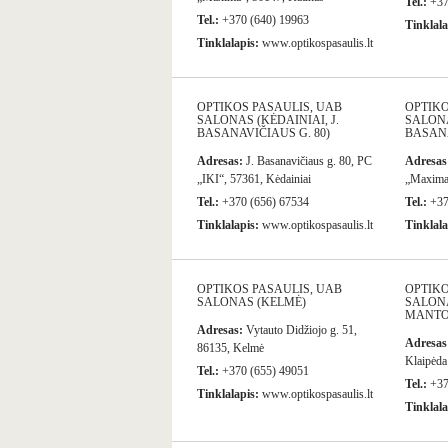
Tel.:
+37
Tel.:
+370 (640) 19963
Tinklala
Tinklalapis:
www.optikospasaulis.lt
OPTIKOS PASAULIS, UAB
OPTIKO
SALONAS (KĖDAINIAI, J.
SALONA
BASANAVIČIAUS G. 80)
BASANA
Adresas:
J. Basanavičiaus g. 80, PC
Adresas
„IKI“, 57361, Kėdainiai
„Maxima“
Tel.:
+370 (656) 67534
Tel.:
+37
Tinklalapis:
www.optikospasaulis.lt
Tinklala
OPTIKOS PASAULIS, UAB
OPTIKO
SALONAS (KELMĖ)
SALONA
MANTO 
Adresas:
Vytauto Didžiojo g. 51,
Adresas
86135, Kelmė
Klaipėda
Tel.:
+370 (655) 49051
Tel.:
+37
Tinklalapis:
www.optikospasaulis.lt
Tinklala