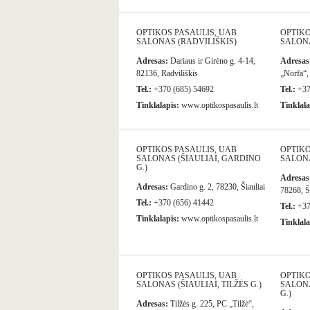
OPTIKOS PASAULIS, UAB
OPTIKO
SALONAS (RADVILIŠKIS)
SALONA
Adresas:
Dariaus ir Girėno g. 4-14,
Adresas
82136, Radviliškis
„Norfa“,
Tel.:
+370 (685) 54692
Tel.:
+37
Tinklalapis:
www.optikospasaulis.lt
Tinklala
OPTIKOS PASAULIS, UAB
OPTIKO
SALONAS (ŠIAULIAI, GARDINO
SALONA
G.)
Adresas
Adresas:
Gardino g. 2, 78230, Šiauliai
78268, Ši
Tel.:
+370 (656) 41442
Tel.:
+37
Tinklalapis:
www.optikospasaulis.lt
Tinklala
OPTIKOS PASAULIS, UAB
OPTIKO
SALONAS (ŠIAULIAI, TILŽĖS G.)
SALONA
G.)
Adresas:
Tilžės g. 225, PC „Tilžė“,