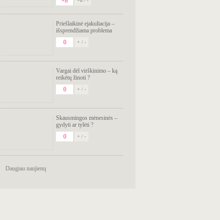
+8
+8 / -
Priešlaikinė ejakuliacija –
išsprendžiama problema
0
+ / -
Vargai dėl virškinimo – ką
reikėtų žinoti ?
0
+ / -
Skausmingos mėnesinės –
gydyti ar tylėti ?
0
+ / -
Daugiau naujienų