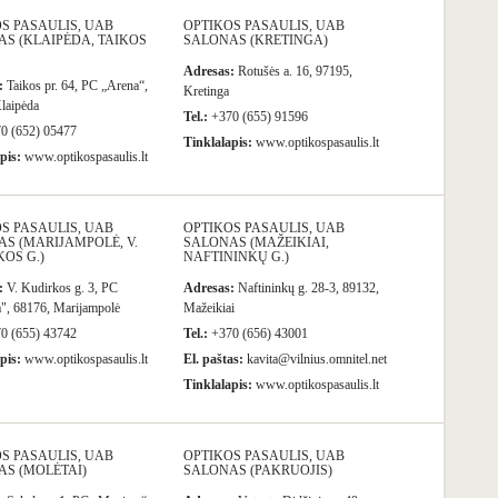
S PASAULIS, UAB
OPTIKOS PASAULIS, UAB
S (KLAIPĖDA, TAIKOS
SALONAS (KRETINGA)
Adresas:
Rotušės a. 16, 97195,
:
Taikos pr. 64, PC „Arena“,
Kretinga
laipėda
Tel.:
+370 (655) 91596
0 (652) 05477
Tinklalapis:
www.optikospasaulis.lt
pis:
www.optikospasaulis.lt
S PASAULIS, UAB
OPTIKOS PASAULIS, UAB
S (MARIJAMPOLĖ, V.
SALONAS (MAŽEIKIAI,
OS G.)
NAFTININKŲ G.)
:
V. Kudirkos g. 3, PC
Adresas:
Naftininkų g. 28-3, 89132,
", 68176, Marijampolė
Mažeikiai
0 (655) 43742
Tel.:
+370 (656) 43001
pis:
www.optikospasaulis.lt
El. paštas:
kavita@vilnius.omnitel.net
Tinklalapis:
www.optikospasaulis.lt
S PASAULIS, UAB
OPTIKOS PASAULIS, UAB
S (MOLĖTAI)
SALONAS (PAKRUOJIS)