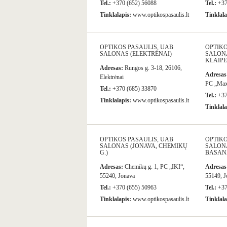
Tel.:
+370 (652) 56088
Tel.:
+37
Tinklalapis:
www.optikospasaulis.lt
Tinklala
OPTIKOS PASAULIS, UAB
OPTIKO
SALONAS (ELEKTRĖNAI)
SALON
KLAIPĖ
Adresas:
Rungos g. 3-18, 26106,
Adresas
Elektrėnai
PC „Max
Tel.:
+370 (685) 33870
Tel.:
+37
Tinklalapis:
www.optikospasaulis.lt
Tinklala
OPTIKOS PASAULIS, UAB
OPTIKO
SALONAS (JONAVA, CHEMIKŲ
SALONA
G.)
BASANA
Adresas:
Chemikų g. 1, PC „IKI“,
Adresas
55240, Jonava
55149, J
Tel.:
+370 (655) 50963
Tel.:
+37
Tinklalapis:
www.optikospasaulis.lt
Tinklala